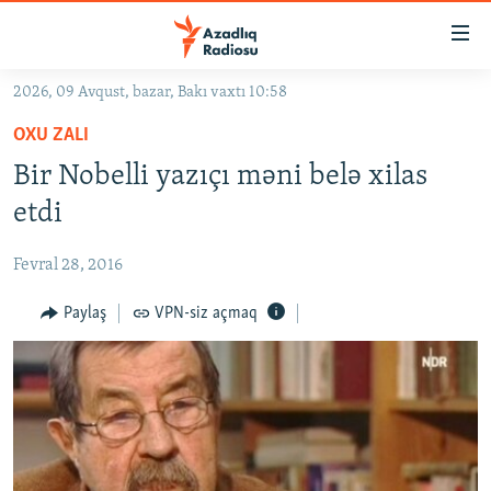
Keçid
linkləri
Əsas
2026, 09 Avqust, bazar, Bakı vaxtı 10:58
məzmuna
GÜNDƏM
OXU ZALI
qayıt
#İZAHLA
Əsas
Bir Nobelli yazıçı məni belə xilas
KORRUPSIOMETR
naviqasiyaya
etdi
qayıt
#ƏSLINDƏ
Axtarışa
Fevral 28, 2016
FƏRQƏ BAX
keç
QANUNI DOĞRU
Paylaş
VPN-siz açmaq
ARAŞDIRMA
MULTIMEDIA
RADIO ARXIV
VIDEO
HAQQIMIZDA
FOTOQALEREYA
OXU ZALI