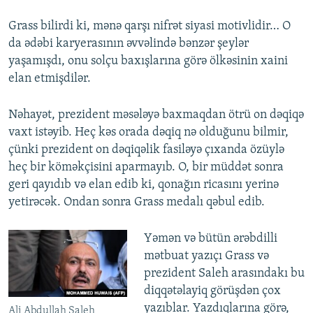
Grass bilirdi ki, mənə qarşı nifrət siyasi motivlidir… O
da ədəbi karyerasının əvvəlində bənzər şeylər
yaşamışdı, onu solçu baxışlarına görə ölkəsinin xaini
elan etmişdilər.
Nəhayət, prezident məsələyə baxmaqdan ötrü on dəqiqə
vaxt istəyib. Heç kəs orada dəqiq nə olduğunu bilmir,
çünki prezident on dəqiqəlik fasiləyə çıxanda özüylə
heç bir köməkçisini aparmayıb. O, bir müddət sonra
geri qayıdıb və elan edib ki, qonağın ricasını yerinə
yetirəcək. Ondan sonra Grass medalı qəbul edib.
Yəmən və bütün ərəbdilli
mətbuat yazıçı Grass və
prezident Saleh arasındakı bu
diqqətəlayiq görüşdən çox
yazıblar. Yazdıqlarına görə,
Ali Abdullah Saleh