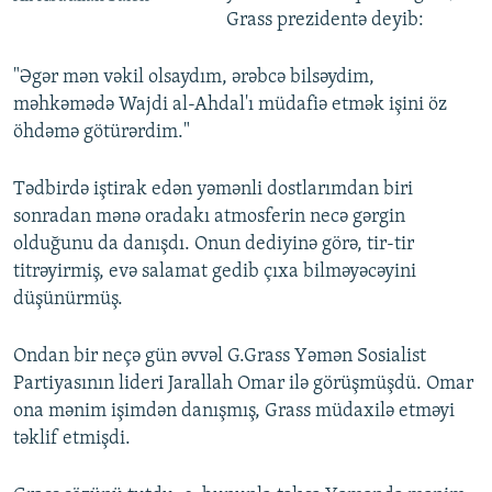
Grass prezidentə deyib:
"Əgər mən vəkil olsaydım, ərəbcə bilsəydim,
məhkəmədə Wajdi al-Ahdal'ı müdafiə etmək işini öz
öhdəmə götürərdim."
Tədbirdə iştirak edən yəmənli dostlarımdan biri
sonradan mənə oradakı atmosferin necə gərgin
olduğunu da danışdı. Onun dediyinə görə, tir-tir
titrəyirmiş, evə salamat gedib çıxa bilməyəcəyini
düşünürmüş.
Ondan bir neçə gün əvvəl G.Grass Yəmən Sosialist
Partiyasının lideri Jarallah Omar ilə görüşmüşdü. Omar
ona mənim işimdən danışmış, Grass müdaxilə etməyi
təklif etmişdi.