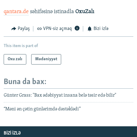
qantara.de
səhifəsinə istinadla
OxuZalı
Paylaş
VPN-siz açmaq
Bizi izlə
This item is part of
Oxu zalı
Mədəniyyət
Buna da bax:
Günter Grass: "Bax ədəbiyyat insana belə təsir edə bilir"
“Məni ən çətin günlərimdə dəstəklədi”
BIZI IZLƏ