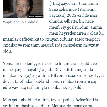
(″Dağ qayıqları″) romanım
Sana şəhərində (Yəmənin
paytaxtı) 2002-ci ildə nəşr
olundu. Əlbəttə, bir neçə
Wajdi Abduh al-Ahdal
mənfi rəy gözləyirdim, amma
məni heyrətləndirən o oldu ki,
imamlar qəflətən kitab oxuyan oldular, ədəbi tənqidçi
çıxdılar və romanım məscidlərdə moizələrin mövzusu
oldu.
Yəmənin mədəniyyət naziri də imamlara qoşuldu və
mənə qarşı cinayət işi açıldı. Dövlət ittihamçısından
məhkəməyə çağırış aldım. Kitabımı nəşr etmiş nəşriyyat
dövlət tərəfindən bağlandı, onun rəhbəri romanı çap
edib yaymaq ittihamıyla məhkəməyə çəkildi.
Mən qətl təhdidləri aldım, tayfa-qəbilə döyüşçüləri iş
yerimi mühasirəyə aldılar. Mətbuatda mənə qarşı