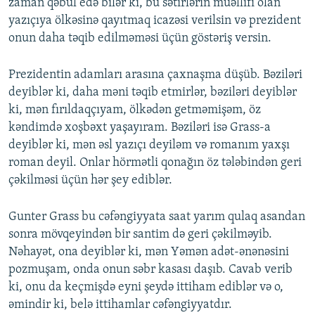
zaman qəbul edə bilər ki, bu sətirlərin müəllifi olan
yazıçıya ölkəsinə qayıtmaq icazəsi verilsin və prezident
onun daha təqib edilməməsi üçün göstəriş versin.
Prezidentin adamları arasına çaxnaşma düşüb. Bəziləri
deyiblər ki, daha məni təqib etmirlər, bəziləri deyiblər
ki, mən fırıldaqçıyam, ölkədən getməmişəm, öz
kəndimdə xoşbəxt yaşayıram. Bəziləri isə Grass-a
deyiblər ki, mən əsl yazıçı deyiləm və romanım yaxşı
roman deyil. Onlar hörmətli qonağın öz tələbindən geri
çəkilməsi üçün hər şey ediblər.
Gunter Grass bu cəfəngiyyata saat yarım qulaq asandan
sonra mövqeyindən bir santim də geri çəkilməyib.
Nəhayət, ona deyiblər ki, mən Yəmən adət-ənənəsini
pozmuşam, onda onun səbr kasası daşıb. Cavab verib
ki, onu da keçmişdə eyni şeydə ittiham ediblər və o,
əmindir ki, belə ittihamlar cəfəngiyyatdır.