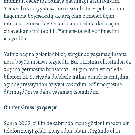
mümkün qədər tez Sanaya qayıtmağı arzulayırdım.
Yəmən hakimiyyəti isə amansız idi. İnterpola mənim
haqqımda beynəlxalq axtarış elan etmələri üçün
müraciət etmişdilər. Onlar mənim ədalətdən qaçan
cinayətkar kimi tapılıb, Yəmənə təhvil verilməyimi
istəyirdilər.
Yalnız başına gələnlər bilər, sürgündə yaşamaq insana
necə böyük mənəvi təzyiqdir. Bu, birisinin ölkəsindən öz
xoşuna getməsinə bənzəməz. Bu gün mən etiraf edə
bilərəm ki, Suriyada dəfələrlə inthar etmək istəmişdim,
ağır depressiyadan əziyyət çəkirdim. Sıfır nöqtəsinə
düşmüşdüm və daha yaşamaq istəmirdim.
Gunter Grass işə qarışır
Sonra 2002-ci ilin dekabrında mənə gözlənilmədən bir
telefon zəngi gəldi. Zəng edən adam sürgündə olan