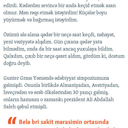
edirdi. Kədərdən sevincə bir anda keçid etmək asan
olmur. Mən rəqs etmək istəyirdim! Küçələr boyu
yüyürmək və bağırmaq istəyirdim.
Özümü ələ alana qədər bir neçə saat keçdi, nəhayət,
yeni vəziyyətə alışdım. Gün çıxana qədər yata
bilmədim, onda da bir saat ancaq yuxulaya bildim.
Qalxdım, çıxıb bir neçə qəzet aldım, gördüm ki, dostum
doğru deyib.
Gunter Grass Yəməndə ədəbiyyat simpoziumuna
gəlmişdi. Onunla birlikdə Almaniyadan, Avstriyadan,
İsveçrədən və ərəb ölkələrindən 30 yazıçı gəlmiş,
onların hamısını o zamankı prezident Ali Abdallah
Saleh qəbul etmişdi.
Belə bri sakit mərasimin ortasında