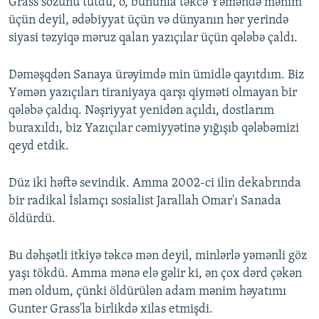
Grass sözünü tutdu, o, bununla təkcə Yəməndə mənim
üçün deyil, ədəbiyyat üçün və dünyanın hər yerində
siyasi təzyiqə məruz qalan yazıçılar üçün qələbə çaldı.
Dəməşqdən Sanaya ürəyimdə min ümidlə qayıtdım. Biz
Yəmən yazıçıları tiraniyaya qarşı qiyməti olmayan bir
qələbə çaldıq. Nəşriyyat yenidən açıldı, dostlarım
buraxıldı, biz Yazıçılar cəmiyyətinə yığışıb qələbəmizi
qeyd etdik.
Düz iki həftə sevindik. Amma 2002-ci ilin dekabrında
bir radikal İslamçı sosialist Jarallah Omar'ı Sanada
öldürdü.
Bu dəhşətli itkiyə təkcə mən deyil, minlərlə yəmənli göz
yaşı tökdü. Amma mənə elə gəlir ki, ən çox dərd çəkən
mən oldum, çünki öldürülən adam mənim həyatımı
Gunter Grass'la birlikdə xilas etmişdi.