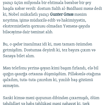
yazıçı üçün milyonda bir ehtimala bərabər bir şey
haqda xəbər verdi: dostum Salih al-Baidhani mənə dedi
ki, Nobel mükafatlı yazıçı
Gunter Grass
mənim
xeyrimə, işimə müdaxilə edib və hakimiyyətin,
ekstremistlərin qorxusu olmadan Yəmənə qayıda
biləcəyimə dair təminat alıb.
Bu, o qədər inanılmaz idi ki, mən tamam özümdən
getmişdim. Dostumsa deyirdi ki, tez bayıra çıxım və
Sanaya bilet alım.
Mən telefonu yerinə qoyan kimi başım fırlandı, elə bil
qızğın qasırğa ortasına düşmüşdüm. Pilləkənlə otağıma
qalxdım, tuta-tuta çıxırdım ki, yıxılıb baş-gözümü
əzməyim.
Sanki kimsə məni quyunun dibindən çıxarmışdı, ölüm
təhdidləri və həbs təhlükəsi məni nəhayət ki, tərk