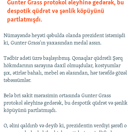
Gunter Grass protokol əleyhinə gedərək, bu
despotik qüdrət və şənlik köpüyünü
partlatmışdı.
Nümayəndə heyəti qəbulda olanda prezident istəmişdi
ki, Gunter Grass'ın yaxasından medal assın.
Tədbir adəti üzrə başlayıbmış. Qonaqlar qüdrətli Şərq
hökmdarının sarayına daxil olmuşdular, kostyumlar
şıx, ətirlər bahalı, mebel ən əlasından, hər tərəfdə gözəl
təbəssümlər.
Belə bri sakit mərasimin ortasında Gunter Grass
protokol əleyhinə gedərək, bu despotik qüdrət və şənlik
köpüyünü partlatmışdı.
O, əlini qaldırıb və deyib ki, prezidentin verdiyi şərəfi o