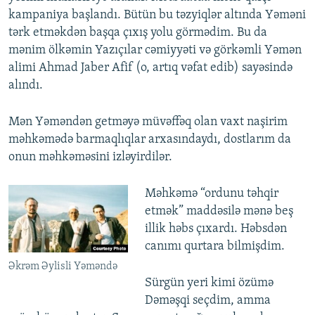
kampaniya başlandı. Bütün bu təzyiqlər altında Yəməni
tərk etməkdən başqa çıxış yolu görmədim. Bu da
mənim ölkəmin Yazıçılar cəmiyyəti və görkəmli Yəmən
alimi Ahmad Jaber Afif (o, artıq vəfat edib) sayəsində
alındı.
Mən Yəməndən getməyə müvəffəq olan vaxt naşirim
məhkəmədə barmaqlıqlar arxasındaydı, dostlarım da
onun məhkəməsini izləyirdilər.
Məhkəmə “ordunu təhqir
etmək” maddəsilə mənə beş
illik həbs çıxardı. Həbsdən
canımı qurtara bilmişdim.
Əkrəm Əylisli Yəməndə
Sürgün yeri kimi özümə
Dəməşqi seçdim, amma