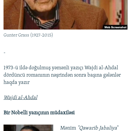
İNFOQRAFIKA
AZƏRBAYCAN ƏDƏBIYYATI KITABXANASI
MISSIYAMIZ
BIZI IZLƏ
KARIKATURA
İSLAM VƏ DEMOKRATIYA
PEŞƏ ETIKASI VƏ JURNALISTIKA STANDARTLARIMIZ
İZ - MƏDƏNIYYƏT PROQRAMI
MATERIALLARIMIZDAN ISTIFADƏ
Gunter Grass (1927-2015)
AZADLIQRADIOSU MOBIL TELEFONUNUZDA
RFE/RL-in bütün saytları
BIZIMLƏ ƏLAQƏ
-
XƏBƏR BÜLLETENLƏRIMIZ
1973-ü ildə doğulmuş yəmənli yazıçı Wajdi al-Ahdal
dördüncü romanının nəşrindən sonra başına gələnlər
haqda yazır
Wajdi al-Ahdal
Bir Nobelli yazıçının müdaxiləsi
Mənim
"Qawarib Jabaliya
"