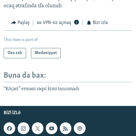
ocaq ətrafında ifa olunub.
Paylaş
VPN-siz açmaq
Bizi izlə
This item is part of
Oxu zalı
Mədəniyyət
Buna da bax:
“Köçəri” erməni rəqsi kimi tanınmadı
BIZI IZLƏ