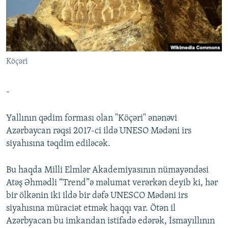
İNFOQRAFIKA
AZƏRBAYCAN ƏDƏBIYYATI KITABXANASI
MISSIYAMIZ
BIZI IZLƏ
KARIKATURA
İSLAM VƏ DEMOKRATIYA
PEŞƏ ETIKASI VƏ JURNALISTIKA STANDARTLARIMIZ
İZ - MƏDƏNIYYƏT PROQRAMI
MATERIALLARIMIZDAN ISTIFADƏ
Köçəri
AZADLIQRADIOSU MOBIL TELEFONUNUZDA
RFE/RL-in bütün saytları
BIZIMLƏ ƏLAQƏ
-
XƏBƏR BÜLLETENLƏRIMIZ
Yallının qədim forması olan "Köçəri" ənənəvi
Azərbaycan rəqsi 2017-ci ildə UNESO Mədəni irs
siyahısına təqdim ediləcək.
Bu haqda Milli Elmlər Akademiyasının nümayəndəsi
Atəş Əhmədli “Trend”ə məlumat verərkən deyib ki, hər
bir ölkənin iki ildə bir dəfə UNESCO Mədəni irs
siyahısına müraciət etmək haqqı var. Ötən il
Azərbyacan bu imkandan istifadə edərək, İsmayıllının