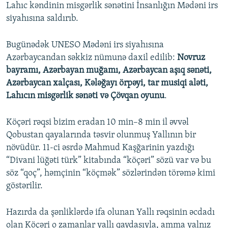
Lahıc kəndinin misgərlik sənətini İnsanlığın Mədəni irs
siyahısına saldırıb.
Bugünədək UNESO Mədəni irs siyahısına
Azərbaycandan səkkiz nümunə daxil edilib:
Novruz
bayramı, Azərbayan muğamı, Azərbaycan aşıq sənəti,
Azərbaycan xalçası, Kələğayı örpəyi, tar musiqi aləti,
Lahıcın misgərlik sənəti və Çövqan oyunu
.
Köçəri rəqsi bizim eradan 10 min–8 min il əvvəl
Qobustan qayalarında təsvir olunmuş Yallının bir
növüdür. 11-ci əsrdə Mahmud Kaşğarinin yazdığı
“Divani lüğəti türk” kitabında “köçəri” sözü var və bu
söz “qoç”, həmçinin “köçmək” sözlərindən törəmə kimi
göstərilir.
Hazırda da şənliklərdə ifa olunan Yallı rəqsinin əcdadı
olan Köçəri o zamanlar yallı qaydasıyla, amma yalnız