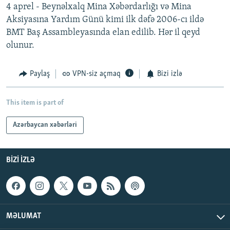
4 aprel - Beynəlxalq Mina Xəbərdarlığı və Mina
Aksiyasına Yardım Günü kimi ilk dəfə 2006-cı ildə
BMT Baş Assambleyasında elan edilib. Hər il qeyd
olunur.
Paylaş
VPN-siz açmaq
Bizi izlə
This item is part of
Azərbaycan xəbərləri
BIZI IZLƏ
MƏLUMAT