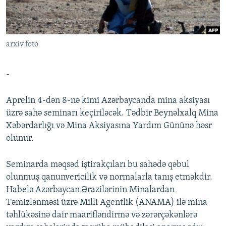
İNFOQRAFIKA
AZƏRBAYCAN ƏDƏBIYYATI KITABXANASI
MISSIYAMIZ
BIZI IZLƏ
KARIKATURA
İSLAM VƏ DEMOKRATIYA
PEŞƏ ETIKASI VƏ JURNALISTIKA STANDARTLARIMIZ
arxiv foto
İZ - MƏDƏNIYYƏT PROQRAMI
MATERIALLARIMIZDAN ISTIFADƏ
AZADLIQRADIOSU MOBIL TELEFONUNUZDA
RFE/RL-in bütün saytları
-
BIZIMLƏ ƏLAQƏ
Aprelin 4-dən 8-nə kimi Azərbaycanda mina aksiyası
XƏBƏR BÜLLETENLƏRIMIZ
üzrə sahə seminarı keçiriləcək. Tədbir Beynəlxalq Mina
Xəbərdarlığı və Mina Aksiyasına Yardım Gününə həsr
olunur.
Seminarda məqsəd iştirakçıları bu sahədə qəbul
olunmuş qanunvericilik və normalarla tanış etməkdir.
Habelə Azərbaycan Ərazilərinin Minalardan
Təmizlənməsi üzrə Milli Agentlik (ANAMA) ilə mina
təhlükəsinə dair maarifləndirmə və zərərçəkənlərə