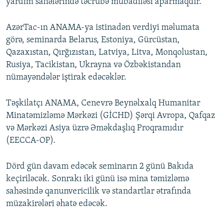
yardım sahələrində təcrübə mübadiləsi aparmaqdır.
AzərTac-ın ANAMA-ya istinadən verdiyi məlumata
görə, seminarda Belarus, Estoniya, Gürcüstan,
Qazaxıstan, Qırğızıstan, Latviya, Litva, Monqolustan,
Rusiya, Tacikistan, Ukrayna və Özbəkistandan
nümayəndələr iştirak edəcəklər.
Təşkilatçı ANAMA, Cenevrə Beynəlxalq Humanitar
Minatəmizləmə Mərkəzi (GİCHD) Şərqi Avropa, Qafqaz
və Mərkəzi Asiya üzrə Əməkdaşlıq Proqramıdır
(EECCA-OP).
Dörd gün davam edəcək seminarın 2 günü Bakıda
keçiriləcək. Sonrakı iki günü isə mina təmizləmə
sahəsində qanunvericilik və standartlar ətrafında
müzakirələri əhatə edəcək.