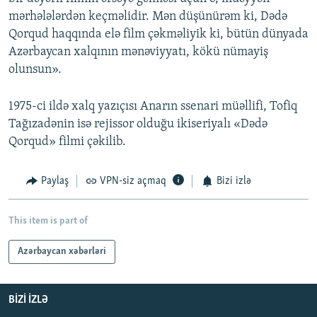
mərhələlərdən keçməlidir. Mən düşünürəm ki, Dədə
Qorqud haqqında elə film çəkməliyik ki, bütün dünyada
Azərbaycan xalqının mənəviyyatı, kökü nümayiş
olunsun».
1975-ci ildə xalq yazıçısı Anarın ssenari müəllifi, Tofiq
Tağızadənin isə rejissor olduğu ikiseriyalı «Dədə
Qorqud» filmi çəkilib.
Paylaş
VPN-siz açmaq
Bizi izlə
This item is part of
Azərbaycan xəbərləri
BIZI IZLƏ