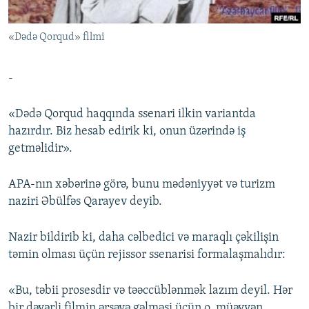
İNFOQRAFIKA
AZƏRBAYCAN ƏDƏBIYYATI KITABXANASI
MISSIYAMIZ
BIZI IZLƏ
«Dədə Qorqud» filmi
KARIKATURA
İSLAM VƏ DEMOKRATIYA
PEŞƏ ETIKASI VƏ JURNALISTIKA STANDARTLARIMIZ
İZ - MƏDƏNIYYƏT PROQRAMI
MATERIALLARIMIZDAN ISTIFADƏ
-
AZADLIQRADIOSU MOBIL TELEFONUNUZDA
RFE/RL-in bütün saytları
BIZIMLƏ ƏLAQƏ
«Dədə Qorqud haqqında ssenari ilkin variantda
hazırdır. Biz hesab edirik ki, onun üzərində iş
XƏBƏR BÜLLETENLƏRIMIZ
getməlidir».
APA-nın xəbərinə görə, bunu mədəniyyət və turizm
naziri Əbülfəs Qarayev deyib.
Nazir bildirib ki, daha cəlbedici və maraqlı çəkilişin
təmin olması üçün rejissor ssenarisi formalaşmalıdır:
«Bu, təbii prosesdir və təəccüblənmək lazım deyil. Hər
bir dəyərli filmin ərsəyə gəlməsi üçün o, müəyyən