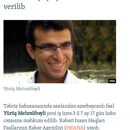
verilib
Yürüş Mehrəlibəyli
Təbriz həbsxanasında saxlanılan azərbaycanlı fəal
Yürüş Mehrəlibəyli
yeni iş üzrə 3 il 7 ay 17 gün həbs
cəzasına məhkum edilib. Xəbəri İnsan Haqları
Fəallarının Xəbər Agentliyi (
HRANA
) yayıb.