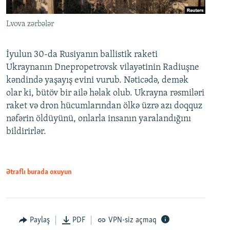
Lvova zərbələr
İyulun 30-da Rusiyanın ballistik raketi
Ukraynanın Dnepropetrovsk vilayətinin Radiuşne
kəndində yaşayış evini vurub. Nəticədə, demək
olar ki, bütöv bir ailə həlak olub. Ukrayna rəsmiləri
raket və dron hücumlarından ölkə üzrə azı doqquz
nəfərin öldüyünü, onlarla insanın yaralandığını
bildirirlər.
Ətraflı burada oxuyun
Paylaş
PDF
VPN-siz açmaq