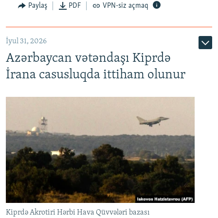
Paylaş
PDF
VPN-siz açmaq
İyul 31, 2026
Azərbaycan vətəndaşı Kiprdə
İrana casusluqda ittiham olunur
Kiprdə Akrotiri Hərbi Hava Qüvvələri bazası