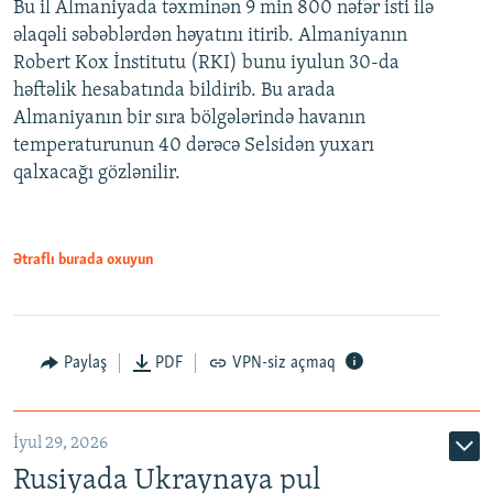
Bu il Almaniyada təxminən 9 min 800 nəfər isti ilə
əlaqəli səbəblərdən həyatını itirib. Almaniyanın
Robert Kox İnstitutu (RKI) bunu iyulun 30-da
həftəlik hesabatında bildirib. Bu arada
Almaniyanın bir sıra bölgələrində havanın
temperaturunun 40 dərəcə Selsidən yuxarı
qalxacağı gözlənilir.
Ətraflı burada oxuyun
Paylaş
PDF
VPN-siz açmaq
İyul 29, 2026
Rusiyada Ukraynaya pul