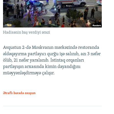
Hadisənin baş verdiyi ərazi
Avqustun 2-də Moskvanın mərkəzində restoranda
əldəqayırma partlayıcı qurğu işə salınıb, azı 3 nəfər
ölüb, 21 nəfər yaralanıb. İstintaq orqanları
partlayışın arxasında kimin dayandığını
müəyyənləşdirməyə çalışır.
Ətraflı burada oxuyun