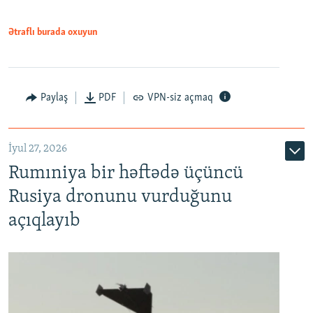
Ətraflı burada oxuyun
Paylaş
PDF
VPN-siz açmaq
İyul 27, 2026
Rumıniya bir həftədə üçüncü
Rusiya dronunu vurduğunu
açıqlayıb