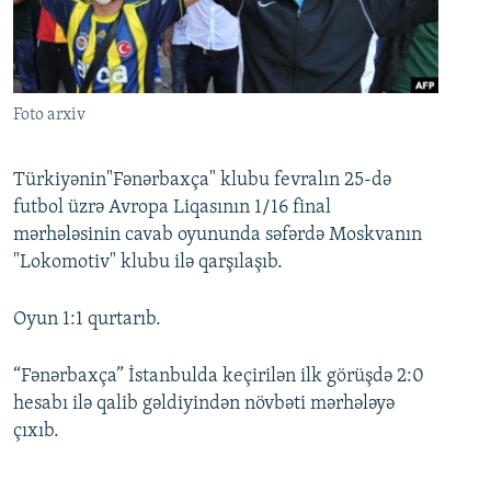
İNFOQRAFIKA
AZƏRBAYCAN ƏDƏBIYYATI KITABXANASI
MISSIYAMIZ
BIZI IZLƏ
KARIKATURA
İSLAM VƏ DEMOKRATIYA
PEŞƏ ETIKASI VƏ JURNALISTIKA STANDARTLARIMIZ
İZ - MƏDƏNIYYƏT PROQRAMI
MATERIALLARIMIZDAN ISTIFADƏ
Foto arxiv
AZADLIQRADIOSU MOBIL TELEFONUNUZDA
RFE/RL-in bütün saytları
BIZIMLƏ ƏLAQƏ
Türkiyənin"Fənərbaxça" klubu fevralın 25-də
futbol üzrə Avropa Liqasının 1/16 final
XƏBƏR BÜLLETENLƏRIMIZ
mərhələsinin cavab oyununda səfərdə Moskvanın
"Lokomotiv" klubu ilə qarşılaşıb.
Oyun 1:1 qurtarıb.
“Fənərbaxça” İstanbulda keçirilən ilk görüşdə 2:0
hesabı ilə qalib gəldiyindən növbəti mərhələyə
çıxıb.