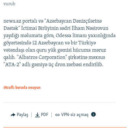
vurub
news.az portalı və "Azərbaycan Dənizçilərinə
Dəstək" İctimai Birliyinin sədri İlham Nəsirovun
yaydığı məlumata görə, Odessa limanı yaxınlığında
göyərtəsində 12 Azərbaycan və bir Türkiyə
vətəndaşı olan quru yük gəmisi hücuma məruz
qalıb. "Albatros Corporation" şirkətinə məxsus
"ATA-2" adlı gəmiyə üç dron zərbəsi endirilib.
Ətraflı burada oxuyun
Paylaş
PDF
VPN-siz açmaq