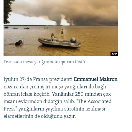
Fransada meşə yanğınından qalxan tüstü
İyulun 27-də Fransa prezidenti
Emmanuel Makron
nəzarətdən çıxmış iri meşə yanğınları ilə bağlı
böhran iclası keçirib. Yanğınlar 250 mindən çox
insanı evlərindən didərgin salıb. "The Associated
Press" yanğınların yayılma sürətinin azalması
əlamətlərinin də olduğunu yazır.