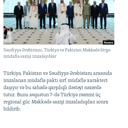
Səudiyyə Ərəbistanı, Türkiyə və Pakistan Məkkədə birgə
müdafiə sazişi imzalayıblar
Türkiyə, Pakistan və Səudiyyə Ərəbistanı arasında
imzalanan müdafiə paktı sırf müdafiə xarakteri
daşıyır və bu sahədə qarşılıqlı dəstəyi nəzərdə
tutur. Bunu avqustun 7-də Türkiyə rəsmisi üç
regional güc Məkkədə sazişi imzaladıqdan sonra
bildirib.