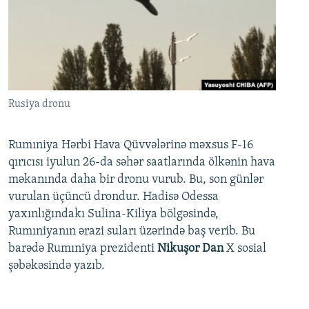
Rusiya dronu
Rumıniya Hərbi Hava Qüvvələrinə məxsus F-16
qırıcısı iyulun 26-da səhər saatlarında ölkənin hava
məkanında daha bir dronu vurub. Bu, son günlər
vurulan üçüncü drondur. Hadisə Odessa
yaxınlığındakı Sulina-Kiliya bölgəsində,
Rumıniyanın ərazi suları üzərində baş verib. Bu
barədə Rumıniya prezidenti
Nikuşor Dan
X sosial
şəbəkəsində yazıb.