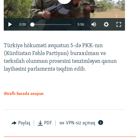
Auto
0:00
5:56
240p
Türkiyə hökuməti avqustun 5-də PKK-nın
360p
(Kürdüstan Fəhlə Partiyası) buraxılması və
480p
Auto
240p
360p
480p
tərksilah olunması prosesini tənzimləyən qanun
720p
layihəsini parlamentə təqdim edib.
720p
1080p
1080p
Ətraflı burada oxuyun
Paylaş
PDF
VPN-siz açmaq