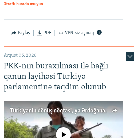
Ətraflı burada oxuyun
Paylaş
PDF
VPN-siz açmaq
Avqust 05, 2026
PKK-nın buraxılması ilə bağlı
qanun layihəsi Türkiyə
parlamentinə təqdim olunub
Türkiyənin dönüş nöqtəsi, ya Ərdoğana üçüncü şans: PKK ilə qəfil barışıq nə deməkdir?
No media source currently available