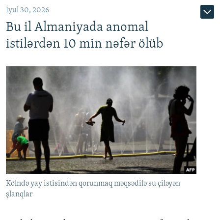
İyul 30, 2026
Bu il Almaniyada anomal
istilərdən 10 min nəfər ölüb
Kölndə yay istisindən qorunmaq məqsədilə su çiləyən
şlanqlar