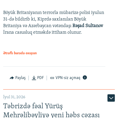
Böyük Britaniyanın terrorla mübarizə polisi iyulun
31-də bildirib ki, Kiprdə saxlanılan Böyük
Britaniya və Azərbaycan vətəndaşı
Rəşad Sultanov
İrana casusluq etməkdə ittiham olunur.
Ətraflı burada oxuyun
Paylaş
PDF
VPN-siz açmaq
İyul 31, 2026
Təbrizdə fəal Yürüş
Mehrəlibəyliyə yeni həbs cəzası