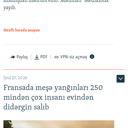
azadlıqdan məhrum edib. Məlumatı "Mediazona"
yayıb.
Ətraflı burada oxuyun
Paylaş
PDF
VPN-siz açmaq
İyul 27, 2026
Fransada meşə yanğınları 250
mindən çox insanı evindən
didərgin salıb