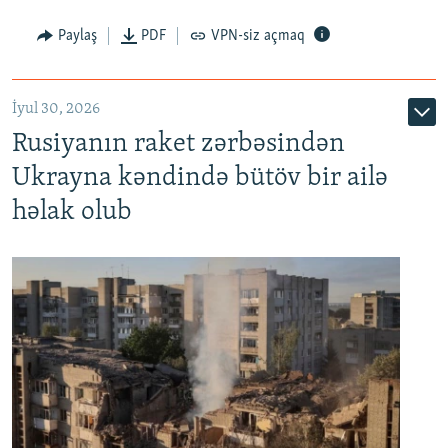
Paylaş
PDF
VPN-siz açmaq
İyul 30, 2026
Rusiyanın raket zərbəsindən
Ukrayna kəndində bütöv bir ailə
həlak olub