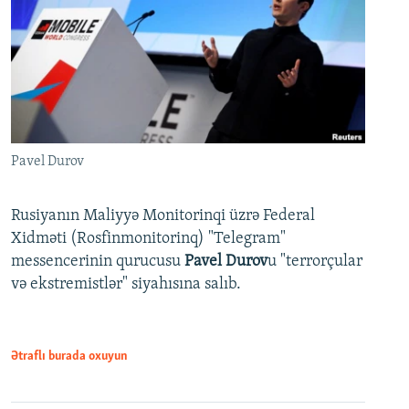
Pavel Durov
Rusiyanın Maliyyə Monitorinqi üzrə Federal
Xidməti (Rosfinmonitorinq) "Telegram"
messencerinin qurucusu
Pavel Durov
u "terrorçular
və ekstremistlər" siyahısına salıb.
Ətraflı burada oxuyun