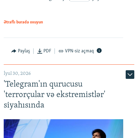
Ətraflı burada oxuyun
Paylaş
PDF
VPN-siz açmaq
İyul 30, 2026
'Telegram'ın qurucusu
'terrorçular və ekstremistlər'
siyahısında