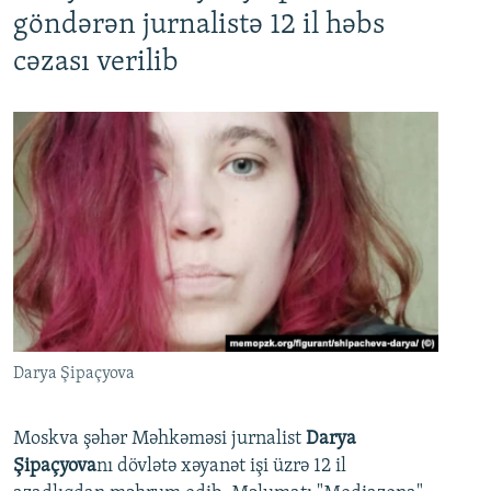
göndərən jurnalistə 12 il həbs
cəzası verilib
Darya Şipaçyova
Moskva şəhər Məhkəməsi jurnalist
Darya
Şipaçyova
nı dövlətə xəyanət işi üzrə 12 il