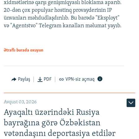
xidmətlərinə qarşı genişmiqyaslı bloklama aparıb.
20-dən çox populyar hostinq provayderinin IP
ünvanları məhdudlaşdırılıb. Bu barədə "Eksployt"
və "Agentstvo" Telegram kanalları məlumat yayıb.
Ətraflı burada oxuyun
Paylaş
PDF
VPN-siz açmaq
Avqust 03, 2026
Ayaqaltı üzərindəki Rusiya
bayrağına görə Özbəkistan
vətəndaşını deportasiya etdilər