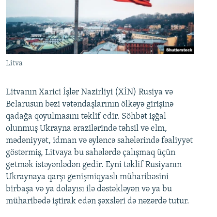
Litva
Litvanın Xarici İşlər Nazirliyi (XİN) Rusiya və
Belarusun bəzi vətəndaşlarının ölkəyə girişinə
qadağa qoyulmasını təklif edir. Söhbət işğal
olunmuş Ukrayna ərazilərində təhsil və elm,
mədəniyyət, idman və əyləncə sahələrində fəaliyyət
göstərmiş, Litvaya bu sahələrdə çalışmaq üçün
getmək istəyənlədən gedir. Eyni təklif Rusiyanın
Ukraynaya qarşı genişmiqyaslı müharibəsini
birbaşa və ya dolayısı ilə dəstəkləyən və ya bu
müharibədə iştirak edən şəxsləri də nəzərdə tutur.