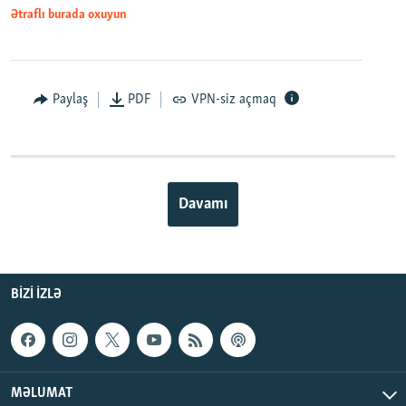
Ətraflı burada oxuyun
Paylaş
PDF
VPN-siz açmaq
Davamı
BIZI IZLƏ
MƏLUMAT