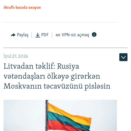
Ətraflı burada oxuyun
Paylaş
PDF
VPN-siz açmaq
İyul 27, 2026
Litvadan təklif: Rusiya
vətəndaşları ölkəyə girərkən
Moskvanın təcavüzünü pisləsin