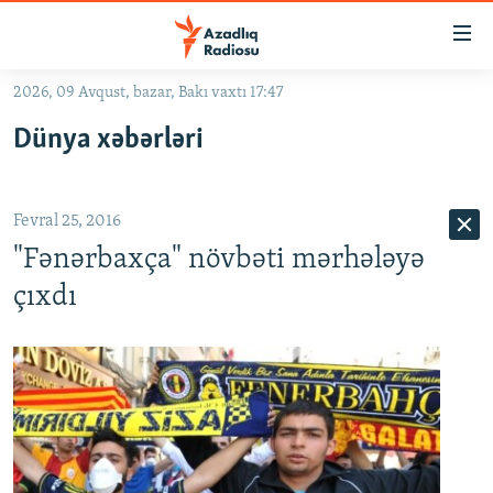
Keçid
linkləri
Əsas
2026, 09 Avqust, bazar, Bakı vaxtı 17:47
məzmuna
GÜNDƏM
Dünya xəbərləri
qayıt
#İZAHLA
Əsas
KORRUPSIOMETR
naviqasiyaya
Fevral 25, 2016
qayıt
#ƏSLINDƏ
Axtarışa
"Fənərbaxça" növbəti mərhələyə
FƏRQƏ BAX
keç
çıxdı
QANUNI DOĞRU
ARAŞDIRMA
MULTIMEDIA
RADIO ARXIV
VIDEO
HAQQIMIZDA
FOTOQALEREYA
OXU ZALI