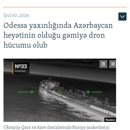
İyul 30, 2026
Odessa yaxınlığında Azərbaycan
heyətinin olduğu gəmiyə dron
hücumu olub
Ukrayna Qara və Azov dənizlərində Rusiya tankerlərini