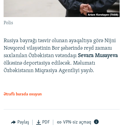
Polis
Rusiya bayrağı təsvir olunan ayaqaltıya görə Nijni
Novqorod vilayətinin Bor şəhərində reyd zamanı
saxlanılan Özbəkistan vətəndaşı
Sevara Musayeva
ölkəsinə deportasiya ediləcək. Məlumatı
Özbəkistanın Miqrasiya Agentliyi yayıb.
Ətraflı burada oxuyun
Paylaş
PDF
VPN-siz açmaq