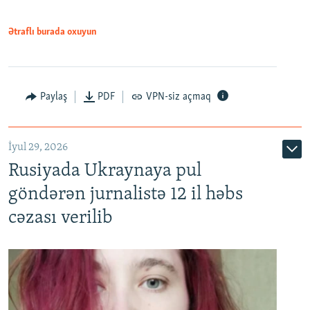
Ətraflı burada oxuyun
Paylaş
PDF
VPN-siz açmaq
İyul 29, 2026
Rusiyada Ukraynaya pul
göndərən jurnalistə 12 il həbs
cəzası verilib