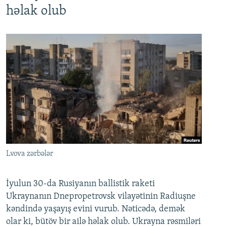
həlak olub
Lvova zərbələr
İyulun 30-da Rusiyanın ballistik raketi
Ukraynanın Dnepropetrovsk vilayətinin Radiuşne
kəndində yaşayış evini vurub. Nəticədə, demək
olar ki, bütöv bir ailə həlak olub. Ukrayna rəsmiləri