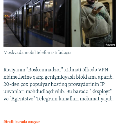
Moskvada mobil telefon istifadəçisi
Rusiyanın "Roskomnadzor" xidməti ölkədə VPN
xidmətlərinə qarşı genişmiqyaslı bloklama aparıb.
20-dən çox populyar hostinq provayderinin IP
ünvanları məhdudlaşdırılıb. Bu barədə "Eksployt"
və "Agentstvo" Telegram kanalları məlumat yayıb.
Ətraflı burada oxuyun