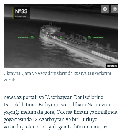
Ukrayna Qara və Azov dənizlərində Rusiya tankerlərini
vurub
news.az portalı və "Azərbaycan Dənizçilərinə
Dəstək" İctimai Birliyinin sədri İlham Nəsirovun
yaydığı məlumata görə, Odessa limanı yaxınlığında
göyərtəsində 12 Azərbaycan və bir Türkiyə
vətəndaşı olan quru yük gəmisi hücuma məruz