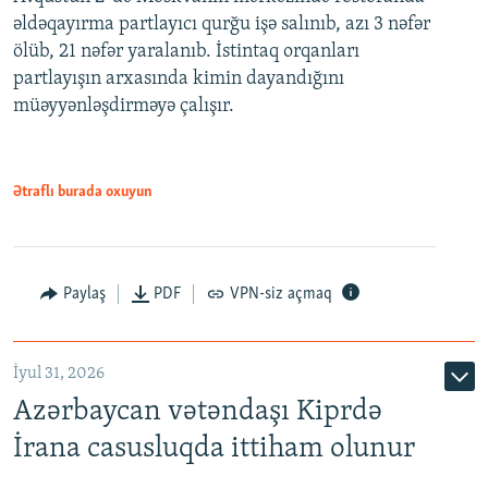
əldəqayırma partlayıcı qurğu işə salınıb, azı 3 nəfər
ölüb, 21 nəfər yaralanıb. İstintaq orqanları
partlayışın arxasında kimin dayandığını
müəyyənləşdirməyə çalışır.
Ətraflı burada oxuyun
Paylaş
PDF
VPN-siz açmaq
İyul 31, 2026
Azərbaycan vətəndaşı Kiprdə
İrana casusluqda ittiham olunur