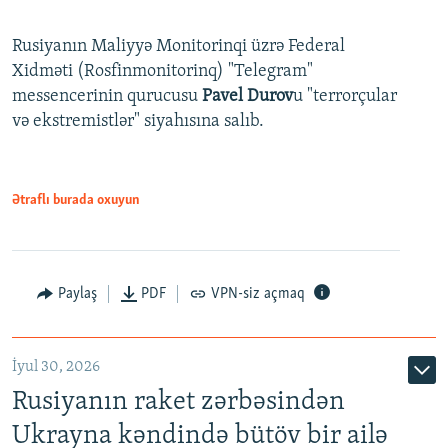
Rusiyanın Maliyyə Monitorinqi üzrə Federal
Xidməti (Rosfinmonitorinq) "Telegram"
messencerinin qurucusu
Pavel Durov
u "terrorçular
və ekstremistlər" siyahısına salıb.
Ətraflı burada oxuyun
Paylaş
PDF
VPN-siz açmaq
İyul 30, 2026
Rusiyanın raket zərbəsindən
Ukrayna kəndində bütöv bir ailə