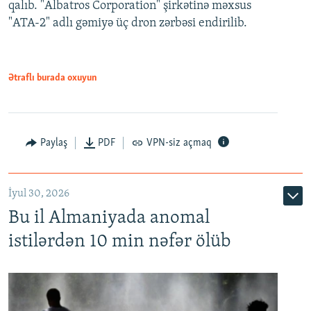
qalıb. "Albatros Corporation" şirkətinə məxsus
"ATA-2" adlı gəmiyə üç dron zərbəsi endirilib.
Ətraflı burada oxuyun
Paylaş
PDF
VPN-siz açmaq
İyul 30, 2026
Bu il Almaniyada anomal
istilərdən 10 min nəfər ölüb