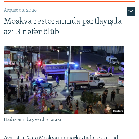
Avqust 03, 2026
Moskva restoranında partlayışda
azı 3 nəfər ölüb
Hadisənin baş verdiyi ərazi
Avqustun 2-də Moskvanın mərkəzində restoranda