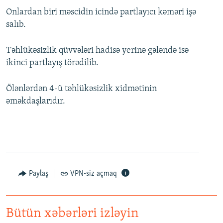
Onlardan biri məscidin icində partlayıcı kəməri işə
salıb.
Təhlükəsizlik qüvvələri hadisə yerinə gələndə isə
ikinci partlayış törədilib.
Ölənlərdən 4-ü təhlükəsizlik xidmətinin
əməkdaşlarıdır.
Paylaş
VPN-siz açmaq
Bütün xəbərləri izləyin