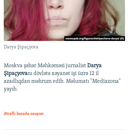
Darya Şipaçyova
Moskva şəhər Məhkəməsi jurnalist
Darya
Şipaçyova
nı dövlətə xəyanət işi üzrə 12 il
azadlıqdan məhrum edib. Məlumatı "Mediazona"
yayıb.
Ətraflı burada oxuyun