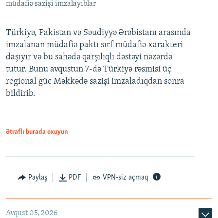
müdafiə sazişi imzalayıblar
Türkiyə, Pakistan və Səudiyyə Ərəbistanı arasında
imzalanan müdafiə paktı sırf müdafiə xarakteri
daşıyır və bu sahədə qarşılıqlı dəstəyi nəzərdə
tutur. Bunu avqustun 7-də Türkiyə rəsmisi üç
regional güc Məkkədə sazişi imzaladıqdan sonra
bildirib.
Ətraflı burada oxuyun
Paylaş
PDF
VPN-siz açmaq
Avqust 05, 2026