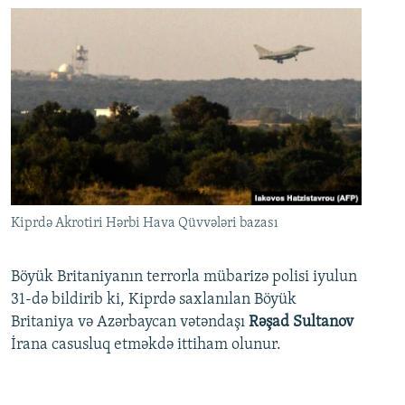
Kiprdə Akrotiri Hərbi Hava Qüvvələri bazası
Böyük Britaniyanın terrorla mübarizə polisi iyulun
31-də bildirib ki, Kiprdə saxlanılan Böyük
Britaniya və Azərbaycan vətəndaşı
Rəşad Sultanov
İrana casusluq etməkdə ittiham olunur.