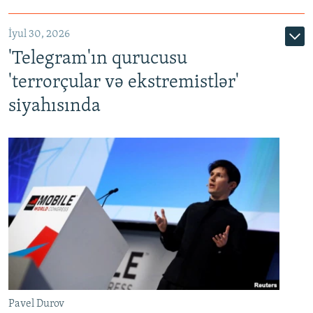
İyul 30, 2026
'Telegram'ın qurucusu
'terrorçular və ekstremistlər'
siyahısında
Pavel Durov