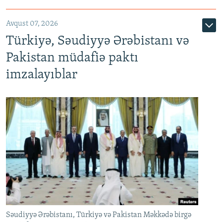
Avqust 07, 2026
Türkiyə, Səudiyyə Ərəbistanı və
Pakistan müdafiə paktı
imzalayıblar
Səudiyyə Ərəbistanı, Türkiyə və Pakistan Məkkədə birgə