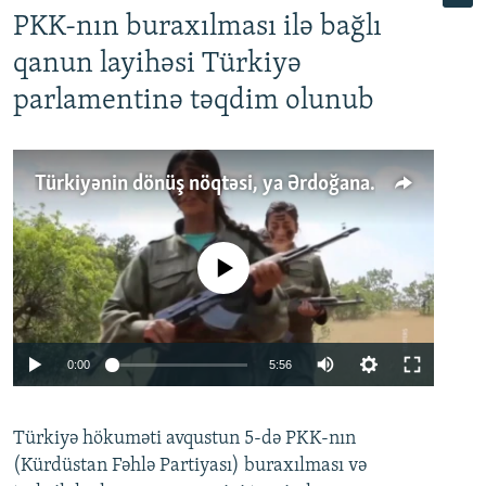
PKK-nın buraxılması ilə bağlı
qanun layihəsi Türkiyə
parlamentinə təqdim olunub
Türkiyənin dönüş nöqtəsi, ya Ərdoğana üçüncü şans: PKK ilə qəfil barışıq nə deməkdir?
No media source currently available
Auto
0:00
5:56
240p
Türkiyə hökuməti avqustun 5-də PKK-nın
360p
(Kürdüstan Fəhlə Partiyası) buraxılması və
480p
Auto
240p
360p
480p