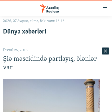
Keçid
linkləri
Əsas
2026, 07 Avqust, cümə, Bakı vaxtı 16:46
məzmuna
GÜNDƏM
Dünya xəbərləri
qayıt
#İZAHLA
Əsas
KORRUPSIOMETR
naviqasiyaya
Fevral 25, 2016
qayıt
#ƏSLINDƏ
Axtarışa
Şiə məscidində partlayış, ölənlər
FƏRQƏ BAX
keç
var
QANUNI DOĞRU
ARAŞDIRMA
MULTIMEDIA
RADIO ARXIV
VIDEO
HAQQIMIZDA
FOTOQALEREYA
OXU ZALI