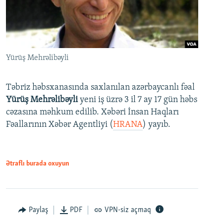
Yürüş Mehrəlibəyli
Təbriz həbsxanasında saxlanılan azərbaycanlı fəal
Yürüş Mehrəlibəyli
yeni iş üzrə 3 il 7 ay 17 gün həbs
cəzasına məhkum edilib. Xəbəri İnsan Haqları
Fəallarının Xəbər Agentliyi (
HRANA
) yayıb.
Ətraflı burada oxuyun
Paylaş
PDF
VPN-siz açmaq