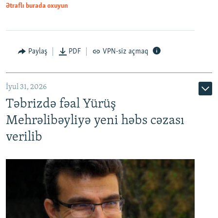
Ətraflı burada oxuyun
Paylaş
PDF
VPN-siz açmaq
İyul 31, 2026
Təbrizdə fəal Yürüş
Mehrəlibəyliyə yeni həbs cəzası
verilib