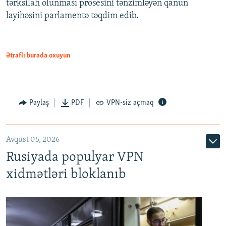
tərksilah olunması prosesini tənzimləyən qanun
720p
layihəsini parlamentə təqdim edib.
720p
1080p
1080p
Ətraflı burada oxuyun
Paylaş
PDF
VPN-siz açmaq
Avqust 05, 2026
Rusiyada populyar VPN
xidmətləri bloklanıb