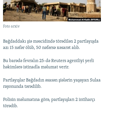
İNFOQRAFIKA
AZƏRBAYCAN ƏDƏBIYYATI KITABXANASI
MISSIYAMIZ
BIZI IZLƏ
KARIKATURA
İSLAM VƏ DEMOKRATIYA
PEŞƏ ETIKASI VƏ JURNALISTIKA STANDARTLARIMIZ
İZ - MƏDƏNIYYƏT PROQRAMI
MATERIALLARIMIZDAN ISTIFADƏ
Foto arxiv
AZADLIQRADIOSU MOBIL TELEFONUNUZDA
RFE/RL-in bütün saytları
BIZIMLƏ ƏLAQƏ
Bağdaddakı şiə məscidində törədilən 2 partlayışda
azı 15 nəfər ölüb, 50 nəfərsə xəsarət alıb.
XƏBƏR BÜLLETENLƏRIMIZ
Bu barədə fevralın 25-də Reuters agentliyi yerli
həkimlərə istinadla məlumat verir.
Partlayışlar Bağdadın əsasən şiələrin yaşayan Sulaa
rayonunda tərədilib.
Polisin məlumatına görə, partlayışları 2 intiharçı
törədib.