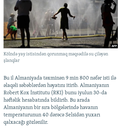
Kölndə yay istisindən qorunmaq məqsədilə su çiləyən
şlanqlar
Bu il Almaniyada təxminən 9 min 800 nəfər isti ilə
əlaqəli səbəblərdən həyatını itirib. Almaniyanın
Robert Kox İnstitutu (RKI) bunu iyulun 30-da
həftəlik hesabatında bildirib. Bu arada
Almaniyanın bir sıra bölgələrində havanın
temperaturunun 40 dərəcə Selsidən yuxarı
qalxacağı gözlənilir.