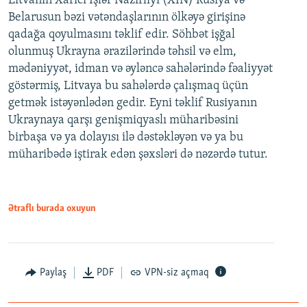
Litvanın Xarici İşlər Nazirliyi (XİN) Rusiya və
Belarusun bəzi vətəndaşlarının ölkəyə girişinə
qadağa qoyulmasını təklif edir. Söhbət işğal
olunmuş Ukrayna ərazilərində təhsil və elm,
mədəniyyət, idman və əyləncə sahələrində fəaliyyət
göstərmiş, Litvaya bu sahələrdə çalışmaq üçün
getmək istəyənlədən gedir. Eyni təklif Rusiyanın
Ukraynaya qarşı genişmiqyaslı müharibəsini
birbaşa və ya dolayısı ilə dəstəkləyən və ya bu
müharibədə iştirak edən şəxsləri də nəzərdə tutur.
Ətraflı burada oxuyun
Paylaş
PDF
VPN-siz açmaq