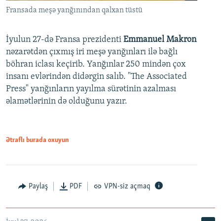
Fransada meşə yanğınından qalxan tüstü
İyulun 27-də Fransa prezidenti
Emmanuel Makron
nəzarətdən çıxmış iri meşə yanğınları ilə bağlı
böhran iclası keçirib. Yanğınlar 250 mindən çox
insanı evlərindən didərgin salıb. "The Associated
Press" yanğınların yayılma sürətinin azalması
əlamətlərinin də olduğunu yazır.
Ətraflı burada oxuyun
Paylaş
PDF
VPN-siz açmaq