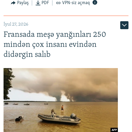
Paylaş
PDF
VPN-siz açmaq
İyul 27, 2026
Fransada meşə yanğınları 250
mindən çox insanı evindən
didərgin salıb