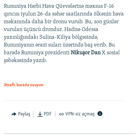
Rumıniya Hərbi Hava Qüvvələrinə məxsus F-16
qırıcısı iyulun 26-da səhər saatlarında ölkənin hava
məkanında daha bir dronu vurub. Bu, son günlər
vurulan üçüncü drondur. Hadisə Odessa
yaxınlığındakı Sulina-Kiliya bölgəsində,
Rumıniyanın ərazi suları üzərində baş verib. Bu
barədə Rumıniya prezidenti
Nikuşor Dan
X sosial
şəbəkəsində yazıb.
Ətraflı burada oxuyun
Paylaş
PDF
VPN-siz açmaq