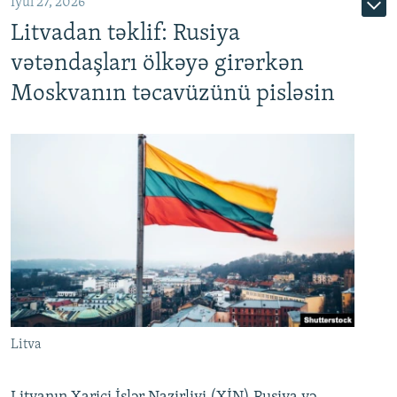
İyul 27, 2026
Litvadan təklif: Rusiya
vətəndaşları ölkəyə girərkən
Moskvanın təcavüzünü pisləsin
Litva