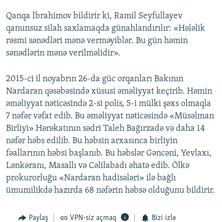
Qanqa İbrahimov bildirir ki, Ramil Seyfullayev
qanunsuz silah saxlamaqda günahlandırılır: «Hələlik
rəsmi sənədləri mənə verməyiblər. Bu gün həmin
sənədlərin mənə verilməlidir».
2015-ci il noyabrın 26-da güc orqanları Bakının
Nardaran qəsəbəsində xüsusi əməliyyat keçirib. Həmin
əməliyyat nəticəsində 2-si polis, 5-i mülki şəxs olmaqla
7 nəfər vəfat edib. Bu əməliyyat nəticəsində «Müsəlman
Birliyi» Hərəkatının sədri Taleh Bağırzadə və daha 14
nəfər həbs edilib. Bu həbsin arxasınca birliyin
fəallarının həbsi başlanıb. Bu həbslər Gəncəni, Yevlaxı,
Lənkəranı, Masallı və Cəlilabadı əhatə edib. Ölkə
prokurorluğu «Nardaran hadisələri» ilə bağlı
ümumilikdə hazırda 68 nəfərin həbsə olduğunu bildirir.
Paylaş
VPN-siz açmaq
Bizi izlə