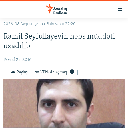
Keçid
linkləri
Əsas
2026, 08 Avqust, şənbə, Bakı vaxtı 22:20
məzmuna
GÜNDƏM
Ramil Seyfullayevin həbs müddəti
qayıt
#İZAHLA
Əsas
uzadılıb
KORRUPSIOMETR
naviqasiyaya
qayıt
Fevral 25, 2016
#ƏSLINDƏ
Axtarışa
FƏRQƏ BAX
Paylaş
VPN-siz açmaq
keç
QANUNI DOĞRU
ARAŞDIRMA
MULTIMEDIA
RADIO ARXIV
VIDEO
HAQQIMIZDA
FOTOQALEREYA
OXU ZALI