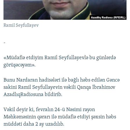
İNFOQRAFIKA
AZƏRBAYCAN ƏDƏBIYYATI KITABXANASI
MISSIYAMIZ
BIZI IZLƏ
KARIKATURA
İSLAM VƏ DEMOKRATIYA
PEŞƏ ETIKASI VƏ JURNALISTIKA STANDARTLARIMIZ
Ramil Seyfullayev
İZ - MƏDƏNIYYƏT PROQRAMI
MATERIALLARIMIZDAN ISTIFADƏ
AZADLIQRADIOSU MOBIL TELEFONUNUZDA
RFE/RL-in bütün saytları
-
BIZIMLƏ ƏLAQƏ
«Müdafiə etdiyim Ramil Seyfullayevlə bu günlərdə
XƏBƏR BÜLLETENLƏRIMIZ
görüşəcəyəm».
Bunu Nardaran hadisələri ilə bağlı həbs edilən Gəncə
sakini Ramil Seyfullayevin vəkili Qanqa İbrahimov
AzadlıqRadiosuna bildirib.
Vəkil deyir ki, fevralın 24-ü Nəsimi rayon
Məhkəməsinin qərarı ilə müdafiə etdiyi şəxsin həbs
müddəti daha 2 ay uzadılıb.