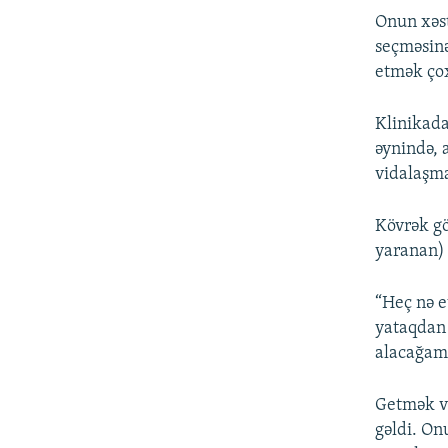
Onun xəst
seçməsinə
etmək çox
Klinikada
əynində, 
vidalaşma
Kövrək gö
yaranan) 
“Heç nə e
yataqdan 
alacağam,
Getmək va
gəldi. On