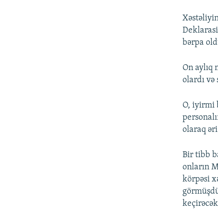
Xəstəliyi
Deklarasi
bərpa old
On aylıq 
olardı və
O, iyirmi
personalı
olaraq ər
Bir tibb 
onların M
körpəsi x
görmüşdü.
keçirəcək