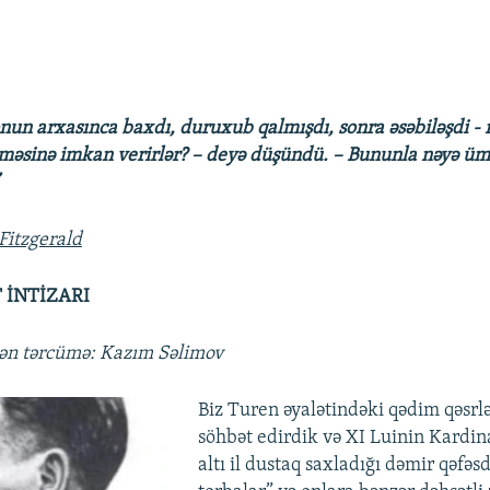
nun arxasınca baxdı, duruxub qalmışdı, sonra əsəbiləşdi -
əsinə imkan verirlər? – deyə düşündü. – Bununla nəyə ümi
Fitzgerald
 İNTİZARI
dən tərcümə: Kazım Səlimov
Biz Turen əyalətindəki qədim qəsrl
söhbət edirdik və XI Luinin Kardin
altı il dustaq saxladığı dəmir qəfəs