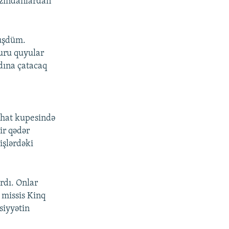
i zindanlardan
müşdüm.
uru quyular
dına çatacaq
ə
rahat kupesində
ir qədər
şlərdəki
rdı. Onlar
a missis Kinq
siyyətin