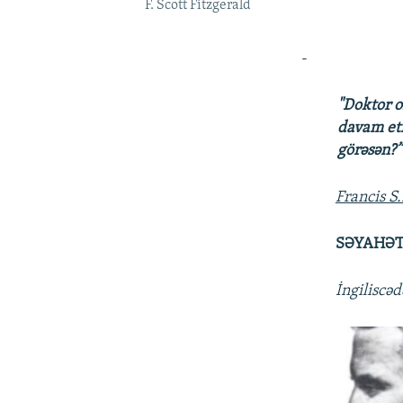
F. Scott Fitzgerald
-
"Doktor o
davam etm
görəsən?”
Francis S.
SƏYAHƏT
İngiliscə