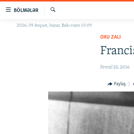
Keçid
BÖLMƏLƏR
linkləri
Axtar
Əsas
2026, 09 Avqust, bazar, Bakı vaxtı 10:09
GÜNDƏM
məzmuna
OXU ZALI
#İZAHLA
qayıt
Əsas
Franci
KORRUPSIOMETR
naviqasiyaya
#ƏSLINDƏ
qayıt
Fevral 25, 2016
Axtarışa
FƏRQƏ BAX
keç
QANUNI DOĞRU
Paylaş
ARAŞDIRMA
MULTIMEDIA
RADIO ARXIV
VIDEO
HAQQIMIZDA
FOTOQALEREYA
OXU ZALI