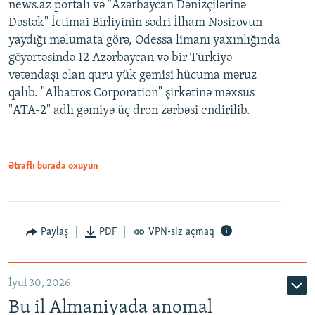
news.az portalı və "Azərbaycan Dənizçilərinə
Dəstək" İctimai Birliyinin sədri İlham Nəsirovun
yaydığı məlumata görə, Odessa limanı yaxınlığında
göyərtəsində 12 Azərbaycan və bir Türkiyə
vətəndaşı olan quru yük gəmisi hücuma məruz
qalıb. "Albatros Corporation" şirkətinə məxsus
"ATA-2" adlı gəmiyə üç dron zərbəsi endirilib.
Ətraflı burada oxuyun
Paylaş
PDF
VPN-siz açmaq
İyul 30, 2026
Bu il Almaniyada anomal