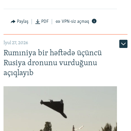
Paylaş
PDF
VPN-siz açmaq
İyul 27, 2026
Rumıniya bir həftədə üçüncü
Rusiya dronunu vurduğunu
açıqlayıb