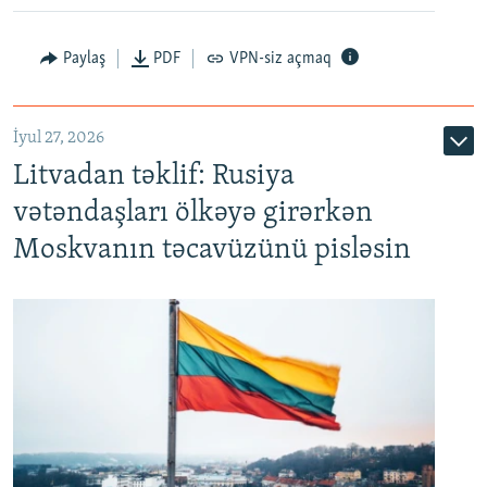
Paylaş
PDF
VPN-siz açmaq
İyul 27, 2026
Litvadan təklif: Rusiya
vətəndaşları ölkəyə girərkən
Moskvanın təcavüzünü pisləsin