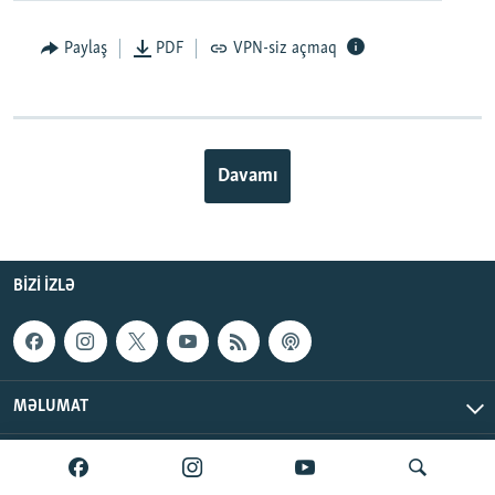
Paylaş
PDF
VPN-siz açmaq
Davamı
BIZI IZLƏ
MƏLUMAT
AzadlıqRadiosu © 2026 Inc. | Bütün hüquqlar qorunur