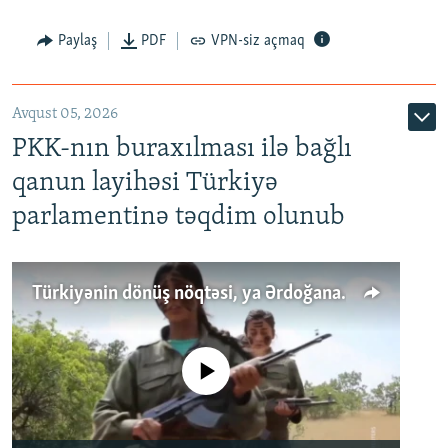
Paylaş
PDF
VPN-siz açmaq
Avqust 05, 2026
PKK-nın buraxılması ilə bağlı
qanun layihəsi Türkiyə
parlamentinə təqdim olunub
Türkiyənin dönüş nöqtəsi, ya Ərdoğana üçüncü şans: PKK ilə qəfil barışıq nə deməkdir?
No media source currently available