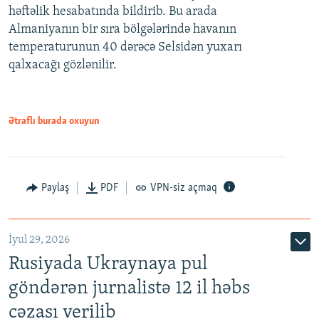
həftəlik hesabatında bildirib. Bu arada
Almaniyanın bir sıra bölgələrində havanın
temperaturunun 40 dərəcə Selsidən yuxarı
qalxacağı gözlənilir.
Ətraflı burada oxuyun
Paylaş
PDF
VPN-siz açmaq
İyul 29, 2026
Rusiyada Ukraynaya pul
göndərən jurnalistə 12 il həbs
cəzası verilib