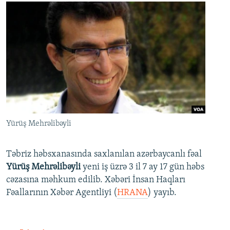
Yürüş Mehrəlibəyli
Təbriz həbsxanasında saxlanılan azərbaycanlı fəal
Yürüş Mehrəlibəyli
yeni iş üzrə 3 il 7 ay 17 gün həbs
cəzasına məhkum edilib. Xəbəri İnsan Haqları
Fəallarının Xəbər Agentliyi (
HRANA
) yayıb.