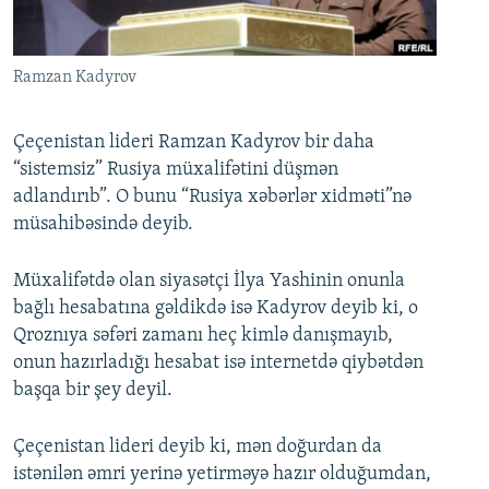
İNFOQRAFIKA
AZƏRBAYCAN ƏDƏBIYYATI KITABXANASI
MISSIYAMIZ
BIZI IZLƏ
KARIKATURA
İSLAM VƏ DEMOKRATIYA
PEŞƏ ETIKASI VƏ JURNALISTIKA STANDARTLARIMIZ
Ramzan Kadyrov
İZ - MƏDƏNIYYƏT PROQRAMI
MATERIALLARIMIZDAN ISTIFADƏ
AZADLIQRADIOSU MOBIL TELEFONUNUZDA
RFE/RL-in bütün saytları
Çeçenistan lideri Ramzan Kadyrov bir daha
“sistemsiz” Rusiya müxalifətini düşmən
BIZIMLƏ ƏLAQƏ
adlandırıb”. O bunu “Rusiya xəbərlər xidməti”nə
XƏBƏR BÜLLETENLƏRIMIZ
müsahibəsində deyib.
Müxalifətdə olan siyasətçi İlya Yashinin onunla
bağlı hesabatına gəldikdə isə Kadyrov deyib ki, o
Qroznıya səfəri zamanı heç kimlə danışmayıb,
onun hazırladığı hesabat isə internetdə qiybətdən
başqa bir şey deyil.
Çeçenistan lideri deyib ki, mən doğurdan da
istənilən əmri yerinə yetirməyə hazır olduğumdan,