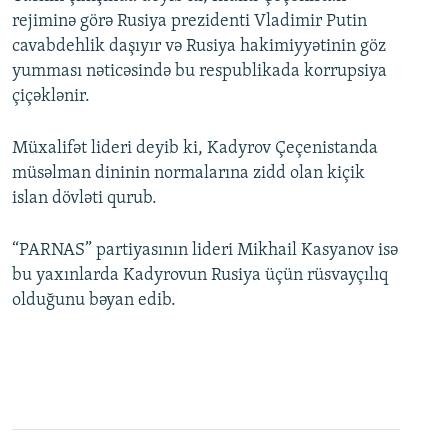
rejiminə görə Rusiya prezidenti Vladimir Putin
cavabdehlik daşıyır və Rusiya hakimiyyətinin göz
yumması nəticəsində bu respublikada korrupsiya
çiçəklənir.
Müxalifət lideri deyib ki, Kadyrov Çeçenistanda
müsəlman dininin normalarına zidd olan kiçik
islan dövləti qurub.
“PARNAS” partiyasının lideri Mikhail Kasyanov isə
bu yaxınlarda Kadyrovun Rusiya üçün rüsvayçılıq
olduğunu bəyan edib.