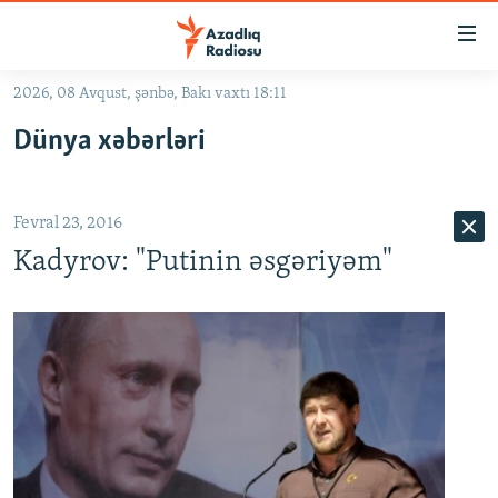
Keçid
linkləri
Əsas
2026, 08 Avqust, şənbə, Bakı vaxtı 18:11
məzmuna
GÜNDƏM
Dünya xəbərləri
qayıt
#İZAHLA
Əsas
KORRUPSIOMETR
naviqasiyaya
Fevral 23, 2016
qayıt
#ƏSLINDƏ
Axtarışa
Kadyrov: "Putinin əsgəriyəm"
FƏRQƏ BAX
keç
QANUNI DOĞRU
ARAŞDIRMA
MULTIMEDIA
RADIO ARXIV
VIDEO
HAQQIMIZDA
FOTOQALEREYA
OXU ZALI