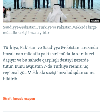
Səudiyyə Ərəbistanı, Türkiyə və Pakistan Məkkədə birgə
müdafiə sazişi imzalayıblar
Türkiyə, Pakistan və Səudiyyə Ərəbistanı arasında
imzalanan müdafiə paktı sırf müdafiə xarakteri
daşıyır və bu sahədə qarşılıqlı dəstəyi nəzərdə
tutur. Bunu avqustun 7-də Türkiyə rəsmisi üç
regional güc Məkkədə sazişi imzaladıqdan sonra
bildirib.
Ətraflı burada oxuyun