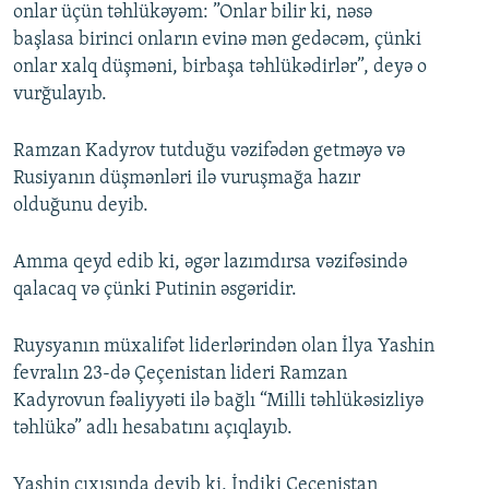
onlar üçün təhlükəyəm: ”Onlar bilir ki, nəsə
başlasa birinci onların evinə mən gedəcəm, çünki
onlar xalq düşməni, birbaşa təhlükədirlər”, deyə o
vurğulayıb.
Ramzan Kadyrov tutduğu vəzifədən getməyə və
Rusiyanın düşmənləri ilə vuruşmağa hazır
olduğunu deyib.
Amma qeyd edib ki, əgər lazımdırsa vəzifəsində
qalacaq və çünki Putinin əsgəridir.
Ruysyanın müxalifət liderlərindən olan İlya Yashin
fevralın 23-də Çeçenistan lideri Ramzan
Kadyrovun fəaliyyəti ilə bağlı “Milli təhlükəsizliyə
təhlükə” adlı hesabatını açıqlayıb.
Yashin çıxışında deyib ki, İndiki Çeçenistan