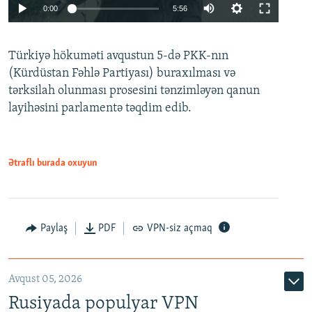
Auto
0:00
5:56
240p
Türkiyə hökuməti avqustun 5-də PKK-nın
360p
(Kürdüstan Fəhlə Partiyası) buraxılması və
480p
Auto
240p
360p
480p
tərksilah olunması prosesini tənzimləyən qanun
720p
layihəsini parlamentə təqdim edib.
720p
1080p
1080p
Ətraflı burada oxuyun
Paylaş
PDF
VPN-siz açmaq
Avqust 05, 2026
Rusiyada populyar VPN