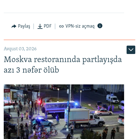
Paylaş
PDF
VPN-siz açmaq
Avqust 03, 2026
Moskva restoranında partlayışda
azı 3 nəfər ölüb