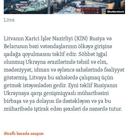
Litva
Litvanın Xarici İşlər Nazirliyi (XİN) Rusiya və
Belarusun bəzi vətəndaşlarının ölkəyə girişinə
qadağa qoyulmasını təklif edir. Söhbət işğal
olunmuş Ukrayna ərazilərində təhsil və elm,
mədəniyyət, idman və əyləncə sahələrində fəaliyyət
göstərmiş, Litvaya bu sahələrdə çalışmaq üçün
getmək istəyənlədən gedir. Eyni təklif Rusiyanın
Ukraynaya qarşı genişmiqyaslı müharibəsini
birbaşa və ya dolayısı ilə dəstəkləyən və ya bu
müharibədə iştirak edən şəxsləri də nəzərdə tutur.
Ətraflı burada oxuyun