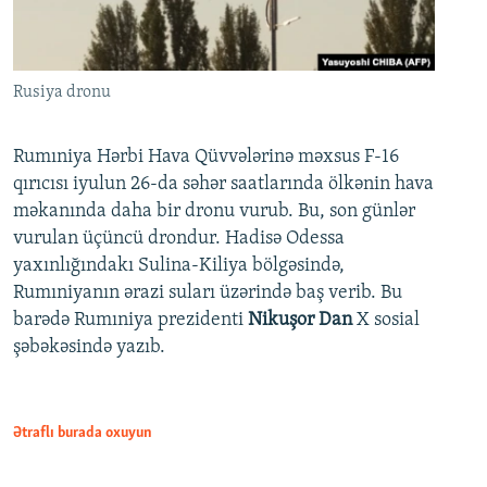
Rusiya dronu
Rumıniya Hərbi Hava Qüvvələrinə məxsus F-16
qırıcısı iyulun 26-da səhər saatlarında ölkənin hava
məkanında daha bir dronu vurub. Bu, son günlər
vurulan üçüncü drondur. Hadisə Odessa
yaxınlığındakı Sulina-Kiliya bölgəsində,
Rumıniyanın ərazi suları üzərində baş verib. Bu
barədə Rumıniya prezidenti
Nikuşor Dan
X sosial
şəbəkəsində yazıb.
Ətraflı burada oxuyun