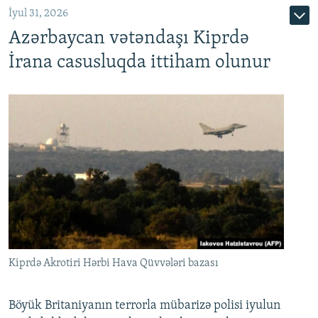
İyul 31, 2026
Azərbaycan vətəndaşı Kiprdə
İrana casusluqda ittiham olunur
Kiprdə Akrotiri Hərbi Hava Qüvvələri bazası
Böyük Britaniyanın terrorla mübarizə polisi iyulun