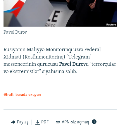
Pavel Durov
Rusiyanın Maliyyə Monitorinqi üzrə Federal
Xidməti (Rosfinmonitorinq) "Telegram"
messencerinin qurucusu
Pavel Durov
u "terrorçular
və ekstremistlər" siyahısına salıb.
Ətraflı burada oxuyun
Paylaş
PDF
VPN-siz açmaq