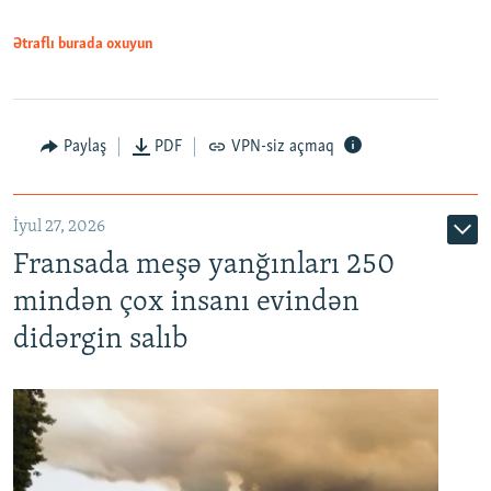
Ətraflı burada oxuyun
Paylaş
PDF
VPN-siz açmaq
İyul 27, 2026
Fransada meşə yanğınları 250
mindən çox insanı evindən
didərgin salıb