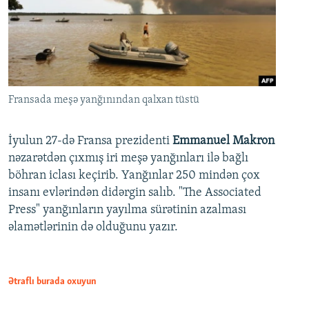
Fransada meşə yanğınından qalxan tüstü
İyulun 27-də Fransa prezidenti
Emmanuel Makron
nəzarətdən çıxmış iri meşə yanğınları ilə bağlı
böhran iclası keçirib. Yanğınlar 250 mindən çox
insanı evlərindən didərgin salıb. "The Associated
Press" yanğınların yayılma sürətinin azalması
əlamətlərinin də olduğunu yazır.
Ətraflı burada oxuyun