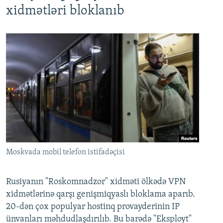
xidmətləri bloklanıb
Moskvada mobil telefon istifadəçisi
Rusiyanın "Roskomnadzor" xidməti ölkədə VPN
xidmətlərinə qarşı genişmiqyaslı bloklama aparıb.
20-dən çox populyar hostinq provayderinin IP
ünvanları məhdudlaşdırılıb. Bu barədə "Eksployt"