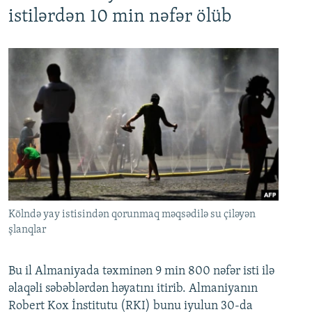
istilərdən 10 min nəfər ölüb
Kölndə yay istisindən qorunmaq məqsədilə su çiləyən
şlanqlar
Bu il Almaniyada təxminən 9 min 800 nəfər isti ilə
əlaqəli səbəblərdən həyatını itirib. Almaniyanın
Robert Kox İnstitutu (RKI) bunu iyulun 30-da