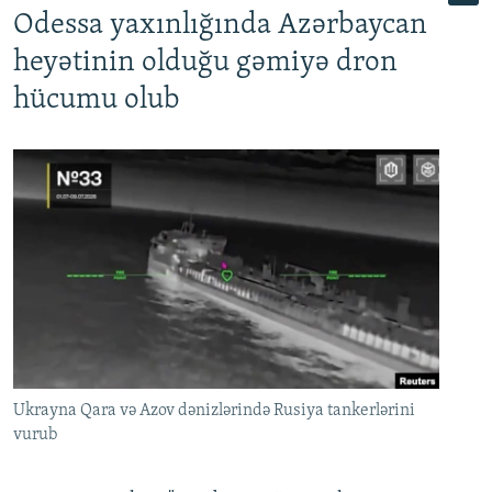
Odessa yaxınlığında Azərbaycan
heyətinin olduğu gəmiyə dron
hücumu olub
Ukrayna Qara və Azov dənizlərində Rusiya tankerlərini
vurub