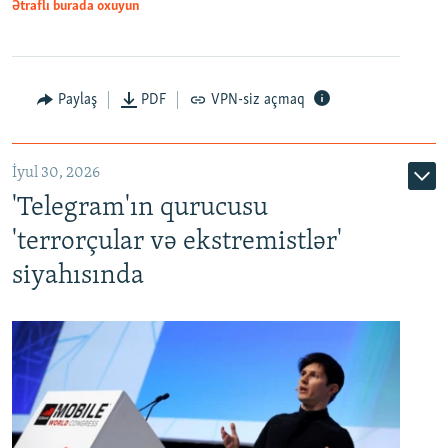
Ətraflı burada oxuyun
Paylaş
PDF
VPN-siz açmaq
İyul 30, 2026
'Telegram'ın qurucusu
'terrorçular və ekstremistlər'
siyahısında