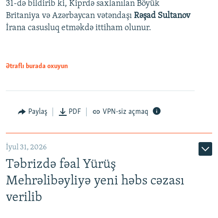
31-də bildirib ki, Kiprdə saxlanılan Böyük
Britaniya və Azərbaycan vətəndaşı
Rəşad Sultanov
İrana casusluq etməkdə ittiham olunur.
Ətraflı burada oxuyun
Paylaş
PDF
VPN-siz açmaq
İyul 31, 2026
Təbrizdə fəal Yürüş
Mehrəlibəyliyə yeni həbs cəzası
verilib