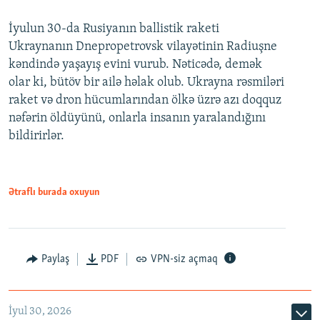
İyulun 30-da Rusiyanın ballistik raketi
Ukraynanın Dnepropetrovsk vilayətinin Radiuşne
kəndində yaşayış evini vurub. Nəticədə, demək
olar ki, bütöv bir ailə həlak olub. Ukrayna rəsmiləri
raket və dron hücumlarından ölkə üzrə azı doqquz
nəfərin öldüyünü, onlarla insanın yaralandığını
bildirirlər.
Ətraflı burada oxuyun
Paylaş
PDF
VPN-siz açmaq
İyul 30, 2026