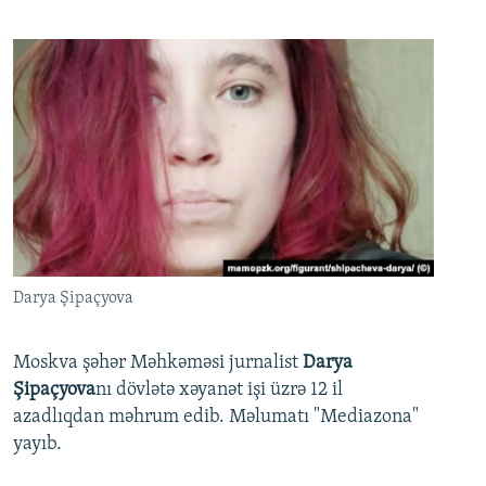
Darya Şipaçyova
Moskva şəhər Məhkəməsi jurnalist
Darya
Şipaçyova
nı dövlətə xəyanət işi üzrə 12 il
azadlıqdan məhrum edib. Məlumatı "Mediazona"
yayıb.