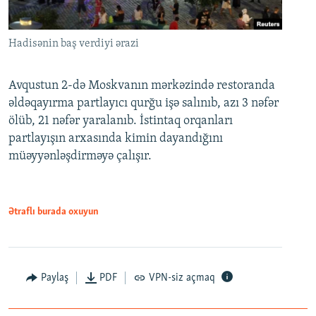
Hadisənin baş verdiyi ərazi
Avqustun 2-də Moskvanın mərkəzində restoranda
əldəqayırma partlayıcı qurğu işə salınıb, azı 3 nəfər
ölüb, 21 nəfər yaralanıb. İstintaq orqanları
partlayışın arxasında kimin dayandığını
müəyyənləşdirməyə çalışır.
Ətraflı burada oxuyun
Paylaş
PDF
VPN-siz açmaq