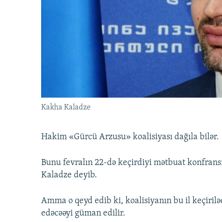
İNFOQRAFIKA
AZƏRBAYCAN ƏDƏBIYYATI KITABXANASI
MISSIYAMIZ
KARIKATURA
İSLAM VƏ DEMOKRATIYA
PEŞƏ ETIKASI VƏ JURNALISTIKA
STANDARTLARIMIZ
İZ - MƏDƏNIYYƏT PROQRAMI
MATERIALLARIMIZDAN ISTIFADƏ
AZADLIQRADIOSU MOBIL TELEFONUNUZDA
BIZIMLƏ ƏLAQƏ
XƏBƏR BÜLLETENLƏRIMIZ
Kakha Kaladze
Hakim «Gürcü Arzusu» koalisiyası dağıla bilər.
Bunu fevralın 22-də keçirdiyi mətbuat konfran
Kaladze deyib.
Amma o qeyd edib ki, koalisiyanın bu il keçirilə
edəcəəyi güman edilir.