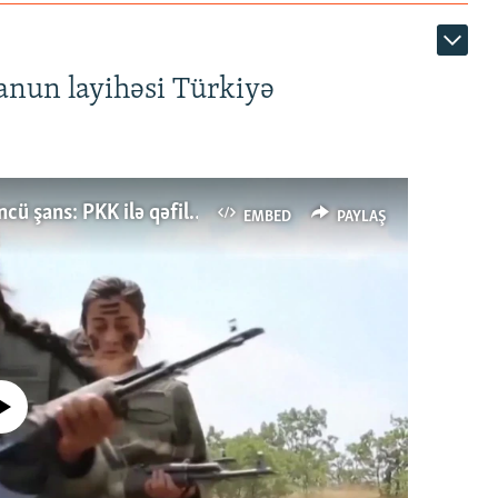
anun layihəsi Türkiyə
Türkiyənin dönüş nöqtəsi, ya Ərdoğana üçüncü şans: PKK ilə qəfil barışıq nə deməkdir?
EMBED
PAYLAŞ
currently available