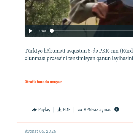
0:00
Türkiyə hökuməti avqustun 5-də PKK-nın (Kürdüs
olunması prosesini tənzimləyən qanun layihəsin
Ətraflı burada oxuyun
Auto
240p
720p
Paylaş
PDF
VPN-siz açmaq
Avqust 05, 2026