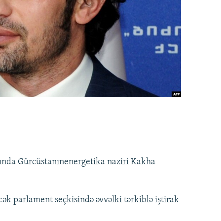
sında Gürcüstanınenergetika naziri Kakha
cək parlament seçkisində əvvəlki tərkiblə iştirak