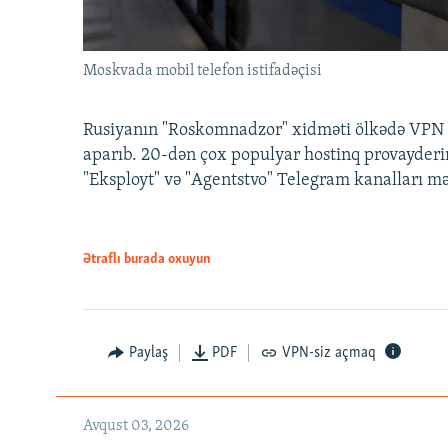
Moskvada mobil telefon istifadəçisi
Rusiyanın "Roskomnadzor" xidməti ölkədə VPN x
aparıb. 20-dən çox populyar hostinq provayderi
"Eksployt" və "Agentstvo" Telegram kanalları m
Ətraflı burada oxuyun
Paylaş
PDF
VPN-siz açmaq
Avqust 03, 2026