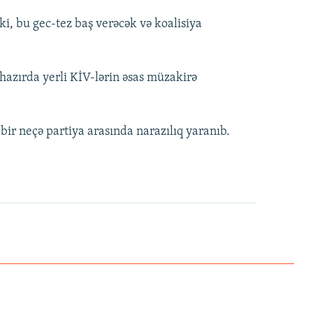
i, bu gec-tez baş verəcək və koalisiya
zırda yerli KİV-lərin əsas müzakirə
bir neçə partiya arasında narazılıq yaranıb.