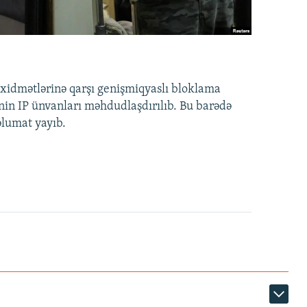
idmətlərinə qarşı genişmiqyaslı bloklama
nin IP ünvanları məhdudlaşdırılıb. Bu barədə
əlumat yayıb.