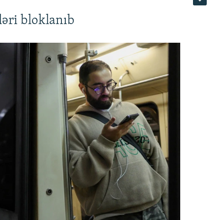
əri bloklanıb