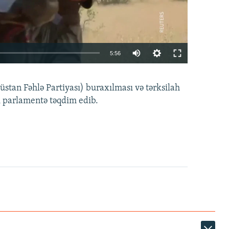
Auto
5:56
240p
EMBED
PAYLAŞ
tan Fəhlə Partiyası) buraxılması və tərksilah
360p
i parlamentə təqdim edib.
480p
720p
1080p
360p
480p
1080p