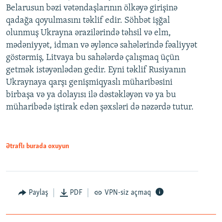
Belarusun bəzi vətəndaşlarının ölkəyə girişinə
qadağa qoyulmasını təklif edir. Söhbət işğal
olunmuş Ukrayna ərazilərində təhsil və elm,
mədəniyyət, idman və əyləncə sahələrində fəaliyyət
göstərmiş, Litvaya bu sahələrdə çalışmaq üçün
getmək istəyənlədən gedir. Eyni təklif Rusiyanın
Ukraynaya qarşı genişmiqyaslı müharibəsini
birbaşa və ya dolayısı ilə dəstəkləyən və ya bu
müharibədə iştirak edən şəxsləri də nəzərdə tutur.
Ətraflı burada oxuyun
Paylaş
PDF
VPN-siz açmaq