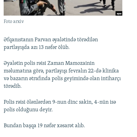
İNFOQRAFIKA
AZƏRBAYCAN ƏDƏBIYYATI KITABXANASI
MISSIYAMIZ
BIZI IZLƏ
KARIKATURA
İSLAM VƏ DEMOKRATIYA
PEŞƏ ETIKASI VƏ JURNALISTIKA STANDARTLARIMIZ
Foto arxiv
İZ - MƏDƏNIYYƏT PROQRAMI
MATERIALLARIMIZDAN ISTIFADƏ
AZADLIQRADIOSU MOBIL TELEFONUNUZDA
RFE/RL-in bütün saytları
Əfqanıstanın Parvan əyalətində törədilən
partlayışda azı 13 nəfər ölüb.
BIZIMLƏ ƏLAQƏ
XƏBƏR BÜLLETENLƏRIMIZ
Əyalətin polis rəisi Zaman Mamozainin
məlumatına görə, partlayışı fevralın 22-də klinika
və bazarın ətrafında polis geyimində olan intiharçı
törədib.
Polis rəisi ölənlərdən 9-nun dinc sakin, 4-nün isə
polis olduğunu deyir.
Bundan başqa 19 nəfər xəsarət alıb.