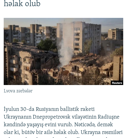
həlak olub
Lvova zərbələr
İyulun 30-da Rusiyanın ballistik raketi
Ukraynanın Dnepropetrovsk vilayətinin Radiuşne
kəndində yaşayış evini vurub. Nəticədə, demək
olar ki, bütöv bir ailə həlak olub. Ukrayna rəsmiləri