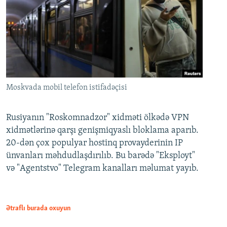
Moskvada mobil telefon istifadəçisi
Rusiyanın "Roskomnadzor" xidməti ölkədə VPN
xidmətlərinə qarşı genişmiqyaslı bloklama aparıb.
20-dən çox populyar hostinq provayderinin IP
ünvanları məhdudlaşdırılıb. Bu barədə "Eksployt"
və "Agentstvo" Telegram kanalları məlumat yayıb.
Ətraflı burada oxuyun