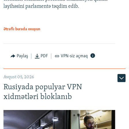
720p
layihəsini parlamentə təqdim edib.
720p
1080p
1080p
Ətraflı burada oxuyun
Paylaş
PDF
VPN-siz açmaq
Avqust 05, 2026
Rusiyada populyar VPN
xidmətləri bloklanıb