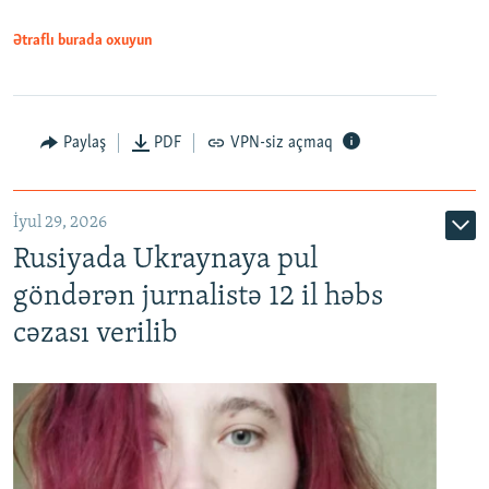
Ətraflı burada oxuyun
Paylaş
PDF
VPN-siz açmaq
İyul 29, 2026
Rusiyada Ukraynaya pul
göndərən jurnalistə 12 il həbs
cəzası verilib