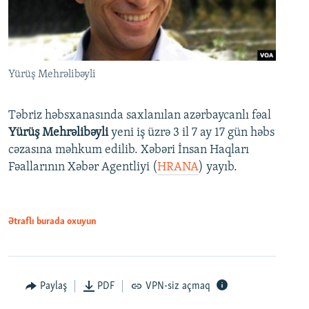
Yürüş Mehrəlibəyli
Təbriz həbsxanasında saxlanılan azərbaycanlı fəal
Yürüş Mehrəlibəyli
yeni iş üzrə 3 il 7 ay 17 gün həbs
cəzasına məhkum edilib. Xəbəri İnsan Haqları
Fəallarının Xəbər Agentliyi (
HRANA
) yayıb.
Ətraflı burada oxuyun
Paylaş
PDF
VPN-siz açmaq