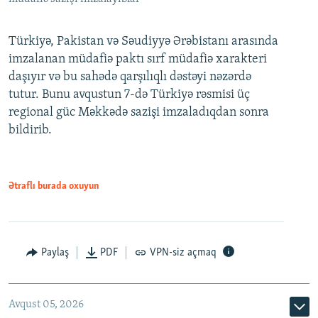
Türkiyə, Pakistan və Səudiyyə Ərəbistanı arasında
imzalanan müdafiə paktı sırf müdafiə xarakteri
daşıyır və bu sahədə qarşılıqlı dəstəyi nəzərdə
tutur. Bunu avqustun 7-də Türkiyə rəsmisi üç
regional güc Məkkədə sazişi imzaladıqdan sonra
bildirib.
Ətraflı burada oxuyun
Paylaş
PDF
VPN-siz açmaq
Avqust 05, 2026