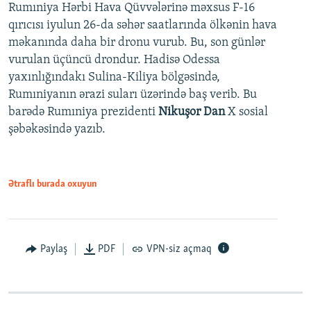
Rumıniya Hərbi Hava Qüvvələrinə məxsus F-16
qırıcısı iyulun 26-da səhər saatlarında ölkənin hava
məkanında daha bir dronu vurub. Bu, son günlər
vurulan üçüncü drondur. Hadisə Odessa
yaxınlığındakı Sulina-Kiliya bölgəsində,
Rumıniyanın ərazi suları üzərində baş verib. Bu
barədə Rumıniya prezidenti
Nikuşor Dan
X sosial
şəbəkəsində yazıb.
Ətraflı burada oxuyun
Paylaş
PDF
VPN-siz açmaq