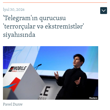
İyul 30, 2026
'Telegram'ın qurucusu
'terrorçular və ekstremistlər'
siyahısında
Pavel Durov