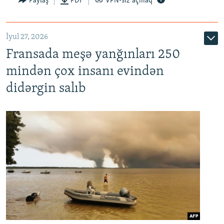
Paylaş
PDF
VPN-siz açmaq
İyul 27, 2026
Fransada meşə yanğınları 250
mindən çox insanı evindən
didərgin salıb