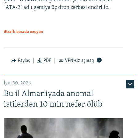
"ATA-2" adlı gəmiyə üç dron zərbəsi endirilib.
Ətraflı burada oxuyun
Paylaş
PDF
VPN-siz açmaq
İyul 30, 2026
Bu il Almaniyada anomal
istilərdən 10 min nəfər ölüb