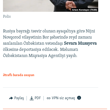
Polis
Rusiya bayrağı təsvir olunan ayaqaltıya görə Nijni
Novqorod vilayətinin Bor şəhərində reyd zamanı
saxlanılan Özbəkistan vətəndaşı
Sevara Musayeva
ölkəsinə deportasiya ediləcək. Məlumatı
Özbəkistanın Miqrasiya Agentliyi yayıb.
Ətraflı burada oxuyun
Paylaş
PDF
VPN-siz açmaq