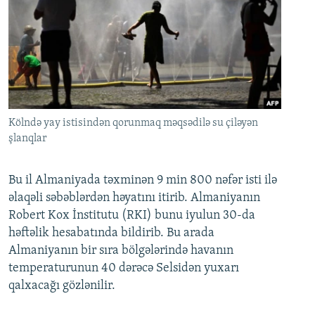
Kölndə yay istisindən qorunmaq məqsədilə su çiləyən
şlanqlar
Bu il Almaniyada təxminən 9 min 800 nəfər isti ilə
əlaqəli səbəblərdən həyatını itirib. Almaniyanın
Robert Kox İnstitutu (RKI) bunu iyulun 30-da
həftəlik hesabatında bildirib. Bu arada
Almaniyanın bir sıra bölgələrində havanın
temperaturunun 40 dərəcə Selsidən yuxarı
qalxacağı gözlənilir.