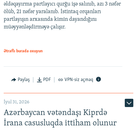
əldəqayırma partlayıcı qurğu işə salınıb, azı 3 nəfər
ölüb, 21 nəfər yaralanıb. İstintaq orqanları
partlayışın arxasında kimin dayandığını
müəyyənləşdirməyə çalışır.
Ətraflı burada oxuyun
Paylaş
PDF
VPN-siz açmaq
İyul 31, 2026
Azərbaycan vətəndaşı Kiprdə
İrana casusluqda ittiham olunur