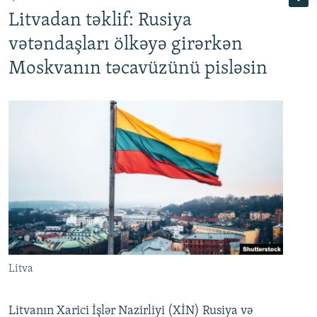
Litvadan təklif: Rusiya
vətəndaşları ölkəyə girərkən
Moskvanın təcavüzünü pisləsin
Litva
Litvanın Xarici İşlər Nazirliyi (XİN) Rusiya və