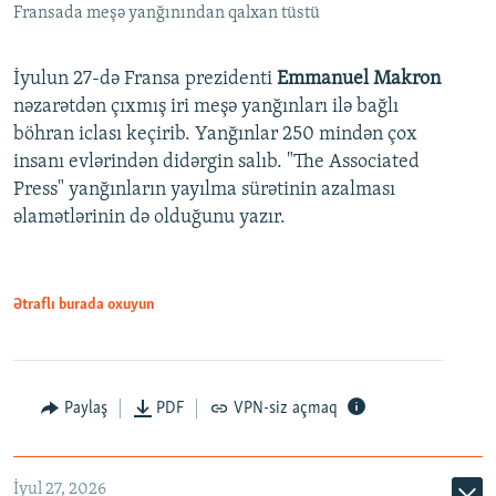
Fransada meşə yanğınından qalxan tüstü
İyulun 27-də Fransa prezidenti
Emmanuel Makron
nəzarətdən çıxmış iri meşə yanğınları ilə bağlı
böhran iclası keçirib. Yanğınlar 250 mindən çox
insanı evlərindən didərgin salıb. "The Associated
Press" yanğınların yayılma sürətinin azalması
əlamətlərinin də olduğunu yazır.
Ətraflı burada oxuyun
Paylaş
PDF
VPN-siz açmaq
İyul 27, 2026