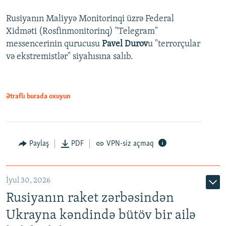
Rusiyanın Maliyyə Monitorinqi üzrə Federal
Xidməti (Rosfinmonitorinq) "Telegram"
messencerinin qurucusu
Pavel Durov
u "terrorçular
və ekstremistlər" siyahısına salıb.
Ətraflı burada oxuyun
Paylaş
PDF
VPN-siz açmaq
İyul 30, 2026
Rusiyanın raket zərbəsindən
Ukrayna kəndində bütöv bir ailə