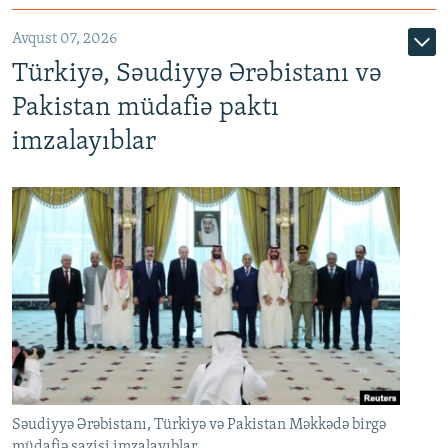
Avqust 07, 2026
Türkiyə, Səudiyyə Ərəbistanı və
Pakistan müdafiə paktı
imzalayıblar
Səudiyyə Ərəbistanı, Türkiyə və Pakistan Məkkədə birgə
müdafiə sazişi imzalayıblar