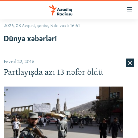
Keçid
linkləri
Əsas
2026, 08 Avqust, şənbə, Bakı vaxtı 16:51
məzmuna
GÜNDƏM
Dünya xəbərləri
qayıt
#İZAHLA
Əsas
KORRUPSIOMETR
naviqasiyaya
Fevral 22, 2016
qayıt
#ƏSLINDƏ
Axtarışa
Partlayışda azı 13 nəfər öldü
FƏRQƏ BAX
keç
QANUNI DOĞRU
ARAŞDIRMA
MULTIMEDIA
RADIO ARXIV
VIDEO
HAQQIMIZDA
FOTOQALEREYA
OXU ZALI