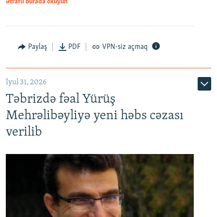
Ətraflı burada oxuyun
Paylaş
PDF
VPN-siz açmaq
İyul 31, 2026
Təbrizdə fəal Yürüş
Mehrəlibəyliyə yeni həbs cəzası
verilib