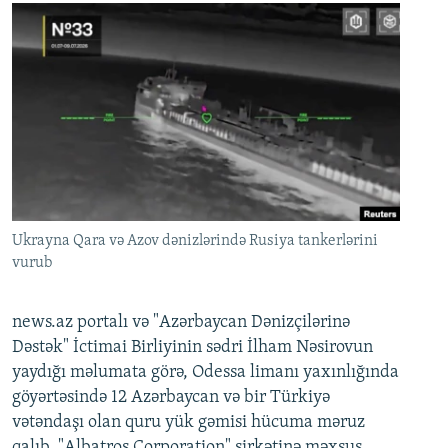
Ukrayna Qara və Azov dənizlərində Rusiya tankerlərini
vurub
news.az portalı və "Azərbaycan Dənizçilərinə
Dəstək" İctimai Birliyinin sədri İlham Nəsirovun
yaydığı məlumata görə, Odessa limanı yaxınlığında
göyərtəsində 12 Azərbaycan və bir Türkiyə
vətəndaşı olan quru yük gəmisi hücuma məruz
qalıb. "Albatros Corporation" şirkətinə məxsus