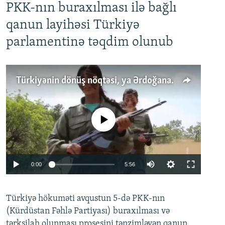
PKK-nın buraxılması ilə bağlı
qanun layihəsi Türkiyə
parlamentinə təqdim olunub
Türkiyənin dönüş nöqtəsi, ya Ərdoğana üçüncü şans: PKK ilə qəfil barışıq nə deməkdir?
No media source currently available
Auto
0:00
5:56
240p
Türkiyə hökuməti avqustun 5-də PKK-nın
360p
(Kürdüstan Fəhlə Partiyası) buraxılması və
480p
Auto
240p
360p
480p
tərksilah olunması prosesini tənzimləyən qanun