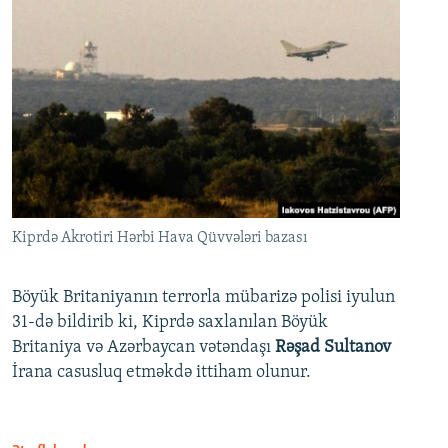
Kiprdə Akrotiri Hərbi Hava Qüvvələri bazası
Böyük Britaniyanın terrorla mübarizə polisi iyulun
31-də bildirib ki, Kiprdə saxlanılan Böyük
Britaniya və Azərbaycan vətəndaşı
Rəşad Sultanov
İrana casusluq etməkdə ittiham olunur.