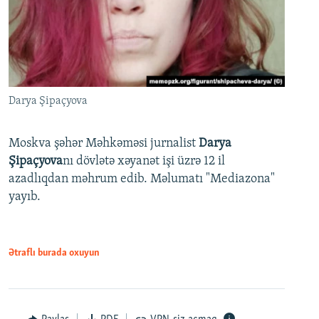
Darya Şipaçyova
Moskva şəhər Məhkəməsi jurnalist
Darya
Şipaçyova
nı dövlətə xəyanət işi üzrə 12 il
azadlıqdan məhrum edib. Məlumatı "Mediazona"
yayıb.
Ətraflı burada oxuyun