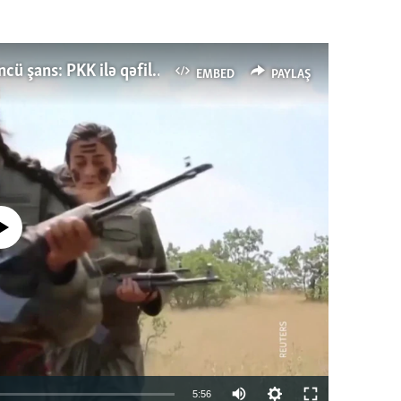
Türkiyənin dönüş nöqtəsi, ya Ərdoğana üçüncü şans: PKK ilə qəfil barışıq nə deməkdir?
EMBED
PAYLAŞ
currently available
Auto
5:56