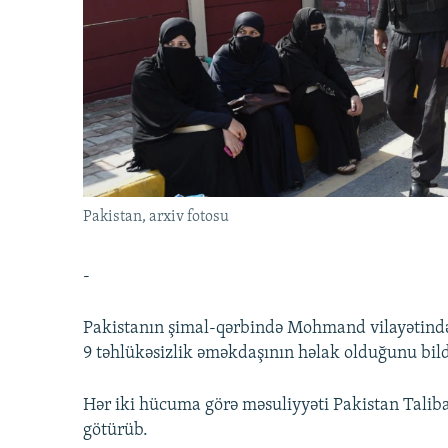
İNFOQRAFIKA
AZƏRBAYCAN ƏDƏBIYYATI KITABXANASI
MISSIYAMIZ
KARIKATURA
İSLAM VƏ DEMOKRATIYA
PEŞƏ ETIKASI VƏ JURNALISTIKA
STANDARTLARIMIZ
İZ - MƏDƏNIYYƏT PROQRAMI
MATERIALLARIMIZDAN ISTIFADƏ
AZADLIQRADIOSU MOBIL TELEFONUNUZDA
BIZIMLƏ ƏLAQƏ
XƏBƏR BÜLLETENLƏRIMIZ
Pakistan, arxiv fotosu
-
Pakistanın şimal-qərbində Mohmand vilayətində a
9 təhlükəsizlik əməkdaşının həlak olduğunu bild
Hər iki hücuma görə məsuliyyəti Pakistan Talib
götürüb.