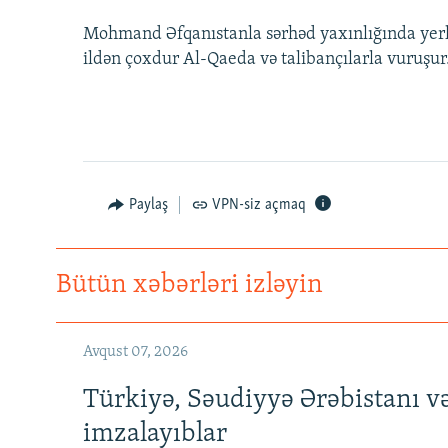
Mohmand Əfqanıstanla sərhəd yaxınlığında yerlə
ildən çoxdur Al-Qaeda və talibançılarla vuruşur
Paylaş
VPN-siz açmaq
Bütün xəbərləri izləyin
Avqust 07, 2026
Türkiyə, Səudiyyə Ərəbistanı v
imzalayıblar