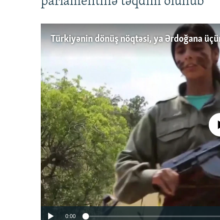
parlamentinə təqdim olunub
No media source 
0:00