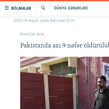
Keçid
DÜNYA XƏBƏRLƏRI
BÖLMƏLƏR
linkləri
Axtar
Əsas
2026, 08 Avqust, şənbə, Bakı vaxtı 22:55
GÜNDƏM
məzmuna
#İZAHLA
qayıt
Fevral 18, 2016
Əsas
KORRUPSIOMETR
naviqasiyaya
Pakistanda azı 9 nəfər öldürülü
#ƏSLINDƏ
qayıt
Axtarışa
FƏRQƏ BAX
keç
QANUNI DOĞRU
ARAŞDIRMA
MULTIMEDIA
RADIO ARXIV
VIDEO
HAQQIMIZDA
FOTOQALEREYA
OXU ZALI