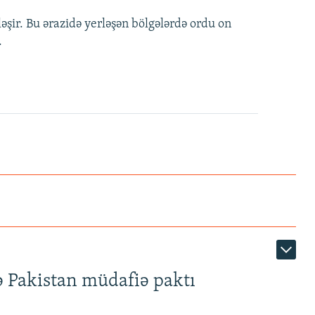
şir. Bu ərazidə yerləşən bölgələrdə ordu on
.
ə Pakistan müdafiə paktı