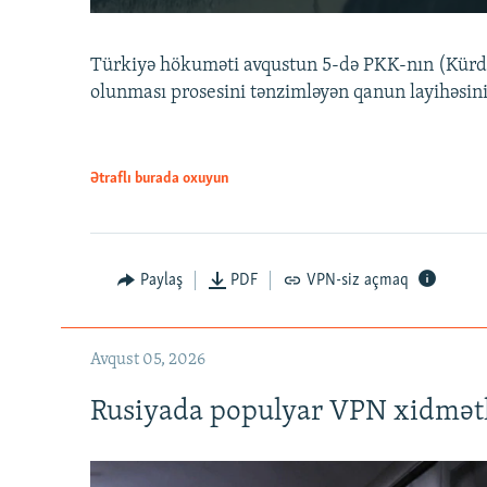
Türkiyə hökuməti avqustun 5-də PKK-nın (Kürdüs
olunması prosesini tənzimləyən qanun layihəsin
Ətraflı burada oxuyun
Auto
240p
720p
Paylaş
PDF
VPN-siz açmaq
Avqust 05, 2026
Rusiyada populyar VPN xidmətl