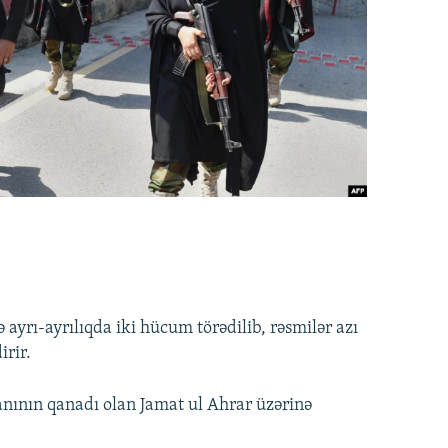
yrı-ayrılıqda iki hücum törədilib, rəsmilər azı
irir.
anının qanadı olan Jamat ul Ahrar üzərinə