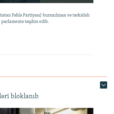
240p
EMBED
PAYLAŞ
tan Fəhlə Partiyası) buraxılması və tərksilah
360p
i parlamentə təqdim edib.
480p
720p
1080p
360p
480p
1080p
əri bloklanıb