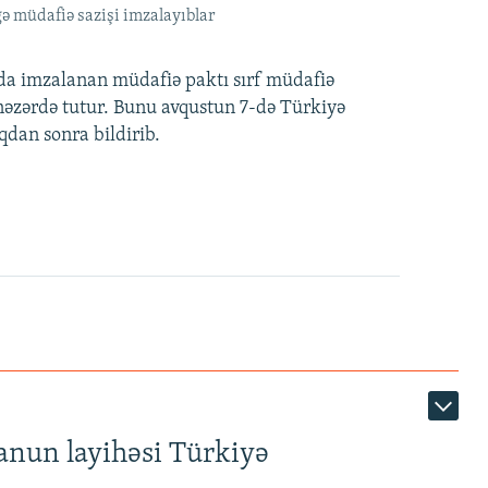
ə müdafiə sazişi imzalayıblar
nda imzalanan müdafiə paktı sırf müdafiə
i nəzərdə tutur. Bunu avqustun 7-də Türkiyə
qdan sonra bildirib.
anun layihəsi Türkiyə