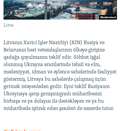
Litva
Litvanın Xarici İşlər Nazirliyi (XİN) Rusiya və
Belarusun bəzi vətəndaşlarının ölkəyə girişinə
qadağa qoyulmasını təklif edir. Söhbət işğal
olunmuş Ukrayna ərazilərində təhsil və elm,
mədəniyyət, idman və əyləncə sahələrində fəaliyyət
göstərmiş, Litvaya bu sahələrdə çalışmaq üçün
getmək istəyənlədən gedir. Eyni təklif Rusiyanın
Ukraynaya qarşı genişmiqyaslı müharibəsini
birbaşa və ya dolayısı ilə dəstəkləyən və ya bu
müharibədə iştirak edən şəxsləri də nəzərdə tutur.