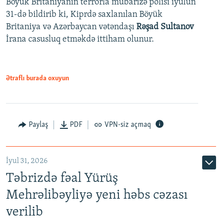
Böyük Britaniyanın terrorla mübarizə polisi iyulun
31-də bildirib ki, Kiprdə saxlanılan Böyük
Britaniya və Azərbaycan vətəndaşı
Rəşad Sultanov
İrana casusluq etməkdə ittiham olunur.
Ətraflı burada oxuyun
Paylaş
PDF
VPN-siz açmaq
İyul 31, 2026
Təbrizdə fəal Yürüş
Mehrəlibəyliyə yeni həbs cəzası
verilib