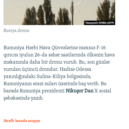
Rusiya dronu
Rumıniya Hərbi Hava Qüvvələrinə məxsus F-16
qırıcısı iyulun 26-da səhər saatlarında ölkənin hava
məkanında daha bir dronu vurub. Bu, son günlər
vurulan üçüncü drondur. Hadisə Odessa
yaxınlığındakı Sulina-Kiliya bölgəsində,
Rumıniyanın ərazi suları üzərində baş verib. Bu
barədə Rumıniya prezidenti
Nikuşor Dan
X sosial
şəbəkəsində yazıb.
Ətraflı burada oxuyun