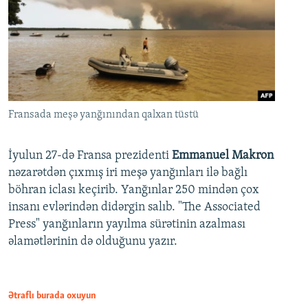
Fransada meşə yanğınından qalxan tüstü
İyulun 27-də Fransa prezidenti
Emmanuel Makron
nəzarətdən çıxmış iri meşə yanğınları ilə bağlı
böhran iclası keçirib. Yanğınlar 250 mindən çox
insanı evlərindən didərgin salıb. "The Associated
Press" yanğınların yayılma sürətinin azalması
əlamətlərinin də olduğunu yazır.
Ətraflı burada oxuyun