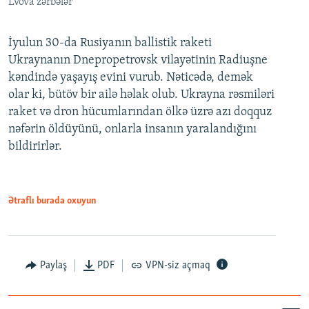
Lvova zərbələr
İyulun 30-da Rusiyanın ballistik raketi
Ukraynanın Dnepropetrovsk vilayətinin Radiuşne
kəndində yaşayış evini vurub. Nəticədə, demək
olar ki, bütöv bir ailə həlak olub. Ukrayna rəsmiləri
raket və dron hücumlarından ölkə üzrə azı doqquz
nəfərin öldüyünü, onlarla insanın yaralandığını
bildirirlər.
Ətraflı burada oxuyun
Paylaş
PDF
VPN-siz açmaq