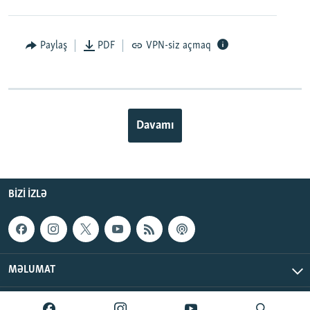
Paylaş
PDF
VPN-siz açmaq
Davamı
BIZI IZLƏ
MƏLUMAT
AzadlıqRadiosu © 2026 Inc. | Bütün hüquqlar qorunur