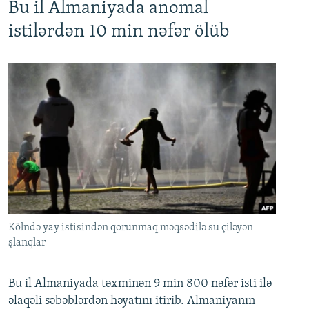
Bu il Almaniyada anomal
istilərdən 10 min nəfər ölüb
Kölndə yay istisindən qorunmaq məqsədilə su çiləyən
şlanqlar
Bu il Almaniyada təxminən 9 min 800 nəfər isti ilə
əlaqəli səbəblərdən həyatını itirib. Almaniyanın