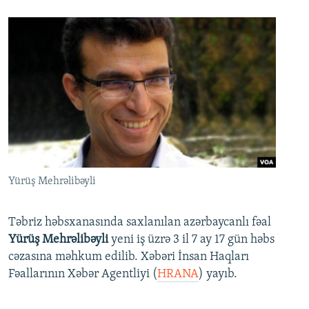
Yürüş Mehrəlibəyli
Təbriz həbsxanasında saxlanılan azərbaycanlı fəal
Yürüş Mehrəlibəyli
yeni iş üzrə 3 il 7 ay 17 gün həbs
cəzasına məhkum edilib. Xəbəri İnsan Haqları
Fəallarının Xəbər Agentliyi (
HRANA
) yayıb.