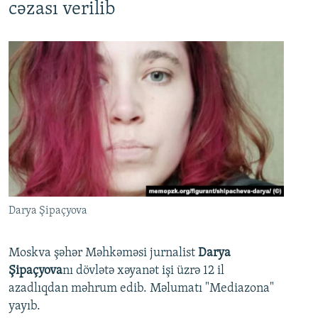
cəzası verilib
Darya Şipaçyova
Moskva şəhər Məhkəməsi jurnalist
Darya
Şipaçyova
nı dövlətə xəyanət işi üzrə 12 il
azadlıqdan məhrum edib. Məlumatı "Mediazona"
yayıb.