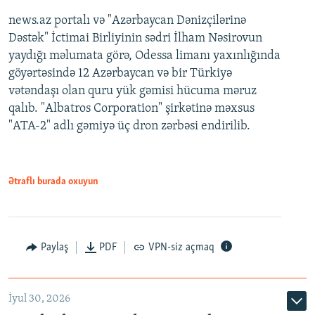
news.az portalı və "Azərbaycan Dənizçilərinə
Dəstək" İctimai Birliyinin sədri İlham Nəsirovun
yaydığı məlumata görə, Odessa limanı yaxınlığında
göyərtəsində 12 Azərbaycan və bir Türkiyə
vətəndaşı olan quru yük gəmisi hücuma məruz
qalıb. "Albatros Corporation" şirkətinə məxsus
"ATA-2" adlı gəmiyə üç dron zərbəsi endirilib.
Ətraflı burada oxuyun
Paylaş
PDF
VPN-siz açmaq
İyul 30, 2026