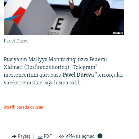
Pavel Durov
Rusiyanın Maliyyə Monitorinqi üzrə Federal
Xidməti (Rosfinmonitorinq) "Telegram"
messencerinin qurucusu
Pavel Durov
u "terrorçular
və ekstremistlər" siyahısına salıb.
Ətraflı burada oxuyun
Paylaş
PDF
VPN-siz açmaq