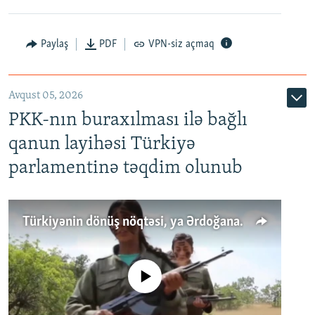
Paylaş
PDF
VPN-siz açmaq
Avqust 05, 2026
PKK-nın buraxılması ilə bağlı
qanun layihəsi Türkiyə
parlamentinə təqdim olunub
Türkiyənin dönüş nöqtəsi, ya Ərdoğana üçüncü şans: PKK ilə qəfil barışıq nə deməkdir?
No media source currently available