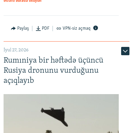
Ətraflı burada oxuyun
Paylaş
PDF
VPN-siz açmaq
İyul 27, 2026
Rumıniya bir həftədə üçüncü
Rusiya dronunu vurduğunu
açıqlayıb