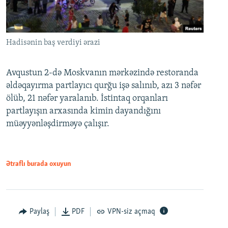
Hadisənin baş verdiyi ərazi
Avqustun 2-də Moskvanın mərkəzində restoranda
əldəqayırma partlayıcı qurğu işə salınıb, azı 3 nəfər
ölüb, 21 nəfər yaralanıb. İstintaq orqanları
partlayışın arxasında kimin dayandığını
müəyyənləşdirməyə çalışır.
Ətraflı burada oxuyun
Paylaş
PDF
VPN-siz açmaq