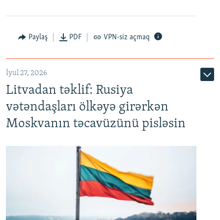
Paylaş
PDF
VPN-siz açmaq
İyul 27, 2026
Litvadan təklif: Rusiya
vətəndaşları ölkəyə girərkən
Moskvanın təcavüzünü pisləsin