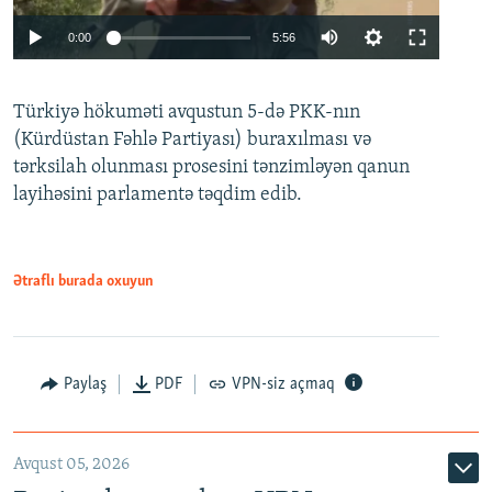
Auto
0:00
5:56
240p
Türkiyə hökuməti avqustun 5-də PKK-nın
360p
(Kürdüstan Fəhlə Partiyası) buraxılması və
480p
Auto
240p
360p
480p
tərksilah olunması prosesini tənzimləyən qanun
720p
layihəsini parlamentə təqdim edib.
720p
1080p
1080p
Ətraflı burada oxuyun
Paylaş
PDF
VPN-siz açmaq
Avqust 05, 2026