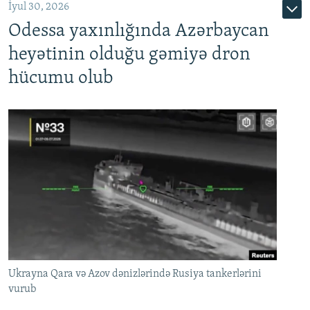
İyul 30, 2026
Odessa yaxınlığında Azərbaycan
heyətinin olduğu gəmiyə dron
hücumu olub
Ukrayna Qara və Azov dənizlərində Rusiya tankerlərini
vurub