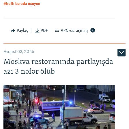
Ətraflı burada oxuyun
Paylaş
PDF
VPN-siz açmaq
Avqust 03, 2026
Moskva restoranında partlayışda
azı 3 nəfər ölüb