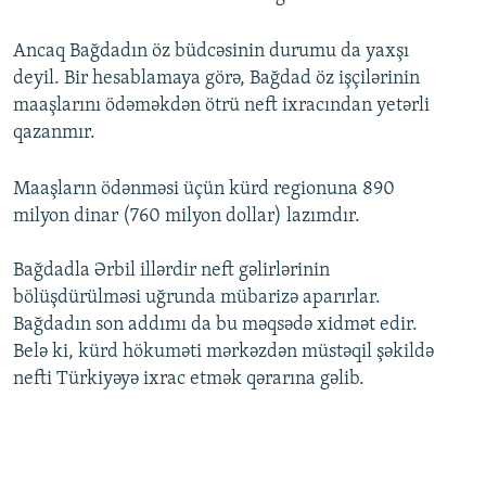
Ancaq Bağdadın öz büdcəsinin durumu da yaxşı
deyil. Bir hesablamaya görə, Bağdad öz işçilərinin
maaşlarını ödəməkdən ötrü neft ixracından yetərli
qazanmır.
Maaşların ödənməsi üçün kürd regionuna 890
milyon dinar (760 milyon dollar) lazımdır.
Bağdadla Ərbil illərdir neft gəlirlərinin
bölüşdürülməsi uğrunda mübarizə aparırlar.
Bağdadın son addımı da bu məqsədə xidmət edir.
Belə ki, kürd hökuməti mərkəzdən müstəqil şəkildə
nefti Türkiyəyə ixrac etmək qərarına gəlib.