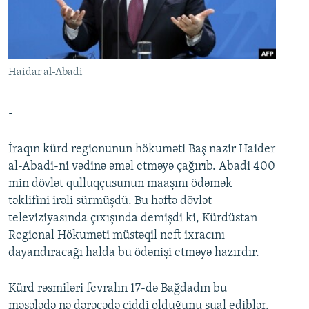
İNFOQRAFIKA
AZƏRBAYCAN ƏDƏBIYYATI KITABXANASI
MISSIYAMIZ
BIZI IZLƏ
KARIKATURA
İSLAM VƏ DEMOKRATIYA
PEŞƏ ETIKASI VƏ JURNALISTIKA STANDARTLARIMIZ
İZ - MƏDƏNIYYƏT PROQRAMI
MATERIALLARIMIZDAN ISTIFADƏ
Haidar al-Abadi
AZADLIQRADIOSU MOBIL TELEFONUNUZDA
RFE/RL-in bütün saytları
BIZIMLƏ ƏLAQƏ
-
XƏBƏR BÜLLETENLƏRIMIZ
İraqın kürd regionunun hökuməti Baş nazir Haider
al-Abadi-ni vədinə əməl etməyə çağırıb. Abadi 400
min dövlət qulluqçusunun maaşını ödəmək
təklifini irəli sürmüşdü. Bu həftə dövlət
televiziyasında çıxışında demişdi ki, Kürdüstan
Regional Hökuməti müstəqil neft ixracını
dayandıracağı halda bu ödənişi etməyə hazırdır.
Kürd rəsmiləri fevralın 17-də Bağdadın bu
məsələdə nə dərəcədə ciddi olduğunu sual ediblər.