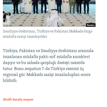
Səudiyyə Ərəbistanı, Türkiyə və Pakistan Məkkədə birgə
müdafiə sazişi imzalayıblar
Türkiyə, Pakistan və Səudiyyə Ərəbistanı arasında
imzalanan müdafiə paktı sırf müdafiə xarakteri
daşıyır və bu sahədə qarşılıqlı dəstəyi nəzərdə
tutur. Bunu avqustun 7-də Türkiyə rəsmisi üç
regional güc Məkkədə sazişi imzaladıqdan sonra
bildirib.
Ətraflı burada oxuyun