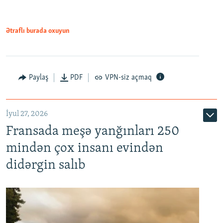
Ətraflı burada oxuyun
Paylaş
PDF
VPN-siz açmaq
İyul 27, 2026
Fransada meşə yanğınları 250
mindən çox insanı evindən
didərgin salıb