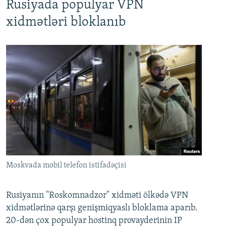
Rusiyada populyar VPN
xidmətləri bloklanıb
Moskvada mobil telefon istifadəçisi
Rusiyanın "Roskomnadzor" xidməti ölkədə VPN
xidmətlərinə qarşı genişmiqyaslı bloklama aparıb.
20-dən çox populyar hostinq provayderinin IP