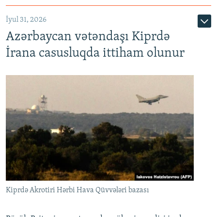
İyul 31, 2026
Azərbaycan vətəndaşı Kiprdə
İrana casusluqda ittiham olunur
Kiprdə Akrotiri Hərbi Hava Qüvvələri bazası