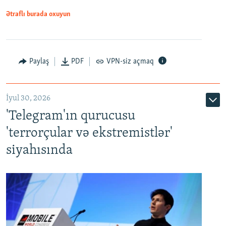
Ətraflı burada oxuyun
Paylaş
PDF
VPN-siz açmaq
İyul 30, 2026
'Telegram'ın qurucusu
'terrorçular və ekstremistlər'
siyahısında