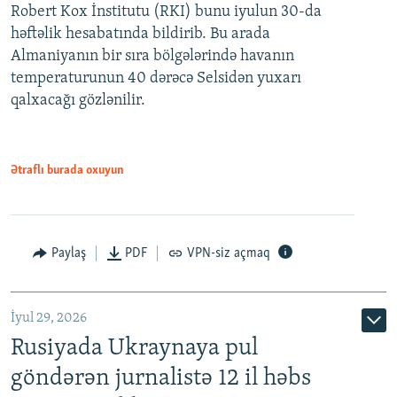
Robert Kox İnstitutu (RKI) bunu iyulun 30-da
həftəlik hesabatında bildirib. Bu arada
Almaniyanın bir sıra bölgələrində havanın
temperaturunun 40 dərəcə Selsidən yuxarı
qalxacağı gözlənilir.
Ətraflı burada oxuyun
Paylaş
PDF
VPN-siz açmaq
İyul 29, 2026
Rusiyada Ukraynaya pul
göndərən jurnalistə 12 il həbs