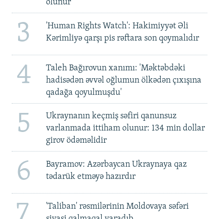
olunur
3
'Human Rights Watch': Hakimiyyət Əli
Kərimliyə qarşı pis rəftara son qoymalıdır
4
Taleh Bağırovun xanımı: 'Məktəbdəki
hadisədən əvvəl oğlumun ölkədən çıxışına
qadağa qoyulmuşdu'
5
Ukraynanın keçmiş səfiri qanunsuz
varlanmada ittiham olunur: 134 min dollar
girov ödəməlidir
6
Bayramov: Azərbaycan Ukraynaya qaz
tədarük etməyə hazırdır
7
'Taliban' rəsmilərinin Moldovaya səfəri
siyasi qalmaqal yaradıb