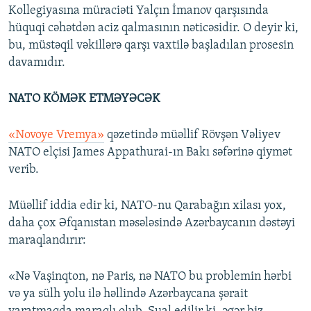
Kollegiyasına müraciəti Yalçın İmanov qarşısında
hüquqi cəhətdən aciz qalmasının nəticəsidir. O deyir ki,
bu, müstəqil vəkillərə qarşı vaxtilə başladılan prosesin
davamıdır.
NATO KÖMƏK ETMƏYƏCƏK
«Novoye Vremya»
qəzetində müəllif Rövşən Vəliyev
NATO elçisi James Appathurai-ın Bakı səfərinə qiymət
verib.
Müəllif iddia edir ki, NATO-nu Qarabağın xilası yox,
daha çox Əfqanıstan məsələsində Azərbaycanın dəstəyi
maraqlandırır:
«Nə Vaşinqton, nə Paris, nə NATO bu problemin hərbi
və ya sülh yolu ilə həllində Azərbaycana şərait