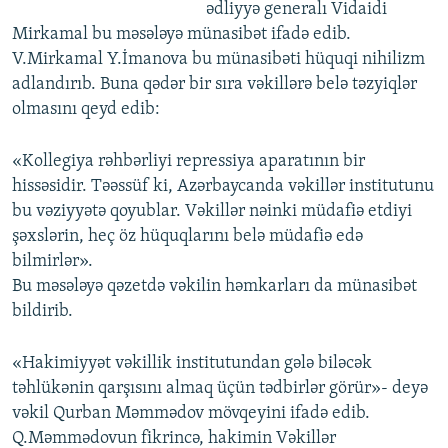
ədliyyə generalı Vidaidi
Mirkamal bu məsələyə münasibət ifadə edib.
V.Mirkamal Y.İmanova bu münasibəti hüquqi nihilizm
adlandırıb. Buna qədər bir sıra vəkillərə belə təzyiqlər
olmasını qeyd edib:
«Kollegiya rəhbərliyi repressiya aparatının bir
hissəsidir. Təəssüf ki, Azərbaycanda vəkillər institutunu
bu vəziyyətə qoyublar. Vəkillər nəinki müdafiə etdiyi
şəxslərin, heç öz hüquqlarını belə müdafiə edə
bilmirlər».
Bu məsələyə qəzetdə vəkilin həmkarları da münasibət
bildirib.
«Hakimiyyət vəkillik institutundan gələ biləcək
təhlükənin qarşısını almaq üçün tədbirlər görür»- deyə
vəkil Qurban Məmmədov mövqeyini ifadə edib.
Q.Məmmədovun fikrincə, hakimin Vəkillər