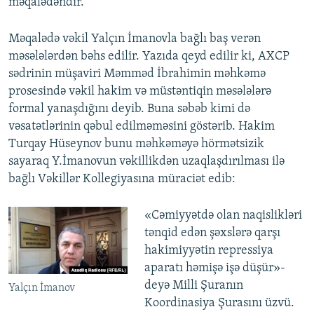
məqalədəndir.
Məqalədə vəkil Yalçın İmanovla bağlı baş verən
məsələlərdən bəhs edilir. Yazıda qeyd edilir ki, AXCP
sədrinin müşaviri Məmməd İbrahimin məhkəmə
prosesində vəkil hakim və müstəntiqin məsələlərə
formal yanaşdığını deyib. Buna səbəb kimi də
vəsatətlərinin qəbul edilməməsini göstərib. Hakim
Turqay Hüseynov bunu məhkəməyə hörmətsizik
sayaraq Y.İmanovun vəkillikdən uzaqlaşdırılması ilə
bağlı Vəkillər Kollegiyasına müraciət edib:
«Cəmiyyətdə olan naqislikləri
tənqid edən şəxslərə qarşı
hakimiyyətin repressiya
aparatı həmişə işə düşür»-
deyə Milli Şuranın
Yalçın İmanov
Koordinasiya Şurasını üzvü.