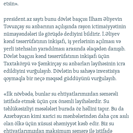
etsin».
president.az saytı bunu dövlət başçısı İlham Əliyevin
Tovuzçay su anbarının açılışında rayon ictimaiyyətinin
nümayəndələri ilə görüşdə dediyini bildirir. İ.Əliyev
kənd təsərrüfatının inkişafı, iş yerlərinin açılması və
yerli istehsalın yaradılması arasında əlaqədən danışıb.
Dövlət başçısı kənd təsərrüfatının inkişafı üçün
Taxtakörpü və Şəmkirçay su anbarları layihəsinin icra
edildiyini vurğulayıb. Dövlətin bu sahəyə investisiya
qoymaqla bir neçə məqsəd güddüyünü vurğulayıb.
«İlk növbədə, bunlar su ehtiyatlarımızdan səmərəli
istifadə etmək üçün çox önəmli layihələrdir. Su
təhlükəsizliyi məsələləri burada öz həllini tapır. Bu da
Azərbaycan kimi xarici su mənbələrindən daha çox asılı
olan ölkə üçün xüsusi əhəmiyyət kəsb edir. Biz su
ehtiyatlarımızdan maksimum səmərə ilə istifadə