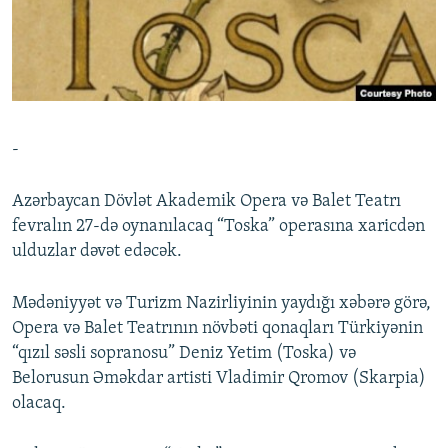
İNFOQRAFIKA
AZƏRBAYCAN ƏDƏBIYYATI KITABXANASI
MISSIYAMIZ
BIZI IZLƏ
KARIKATURA
İSLAM VƏ DEMOKRATIYA
PEŞƏ ETIKASI VƏ JURNALISTIKA STANDARTLARIMIZ
İZ - MƏDƏNIYYƏT PROQRAMI
MATERIALLARIMIZDAN ISTIFADƏ
AZADLIQRADIOSU MOBIL TELEFONUNUZDA
RFE/RL-in bütün saytları
-
BIZIMLƏ ƏLAQƏ
XƏBƏR BÜLLETENLƏRIMIZ
Azərbaycan Dövlət Akademik Opera və Balet Teatrı
fevralın 27-də oynanılacaq “Toska” operasına xaricdən
ulduzlar dəvət edəcək.
Mədəniyyət və Turizm Nazirliyinin yaydığı xəbərə görə,
Opera və Balet Teatrının növbəti qonaqları Türkiyənin
“qızıl səsli sopranosu” Deniz Yetim (Toska) və
Belorusun Əməkdar artisti Vladimir Qromov (Skarpia)
olacaq.