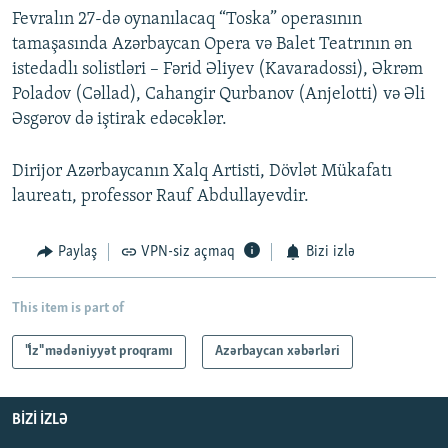
Fevralın 27-də oynanılacaq “Toska” operasının
tamaşasında Azərbaycan Opera və Balet Teatrının ən
istedadlı solistləri – Fərid Əliyev (Kavaradossi), Əkrəm
Poladov (Cəllad), Cahangir Qurbanov (Anjelotti) və Əli
Əsgərov də iştirak edəcəklər.
Dirijor Azərbaycanın Xalq Artisti, Dövlət Mükafatı
laureatı, professor Rauf Abdullayevdir.
Paylaş
VPN-siz açmaq
Bizi izlə
This item is part of
"İz" mədəniyyət proqramı
Azərbaycan xəbərləri
BIZI IZLƏ