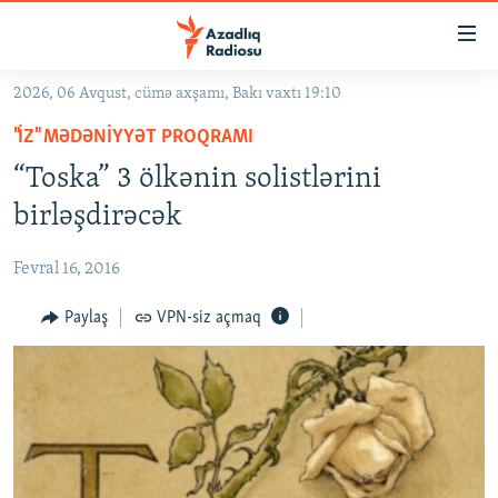
Keçid
linkləri
Əsas
2026, 06 Avqust, cümə axşamı, Bakı vaxtı 19:10
məzmuna
GÜNDƏM
"İZ" MƏDƏNIYYƏT PROQRAMI
qayıt
#İZAHLA
Əsas
“Toska” 3 ölkənin solistlərini
KORRUPSIOMETR
naviqasiyaya
birləşdirəcək
qayıt
#ƏSLINDƏ
Axtarışa
Fevral 16, 2016
FƏRQƏ BAX
keç
QANUNI DOĞRU
Paylaş
VPN-siz açmaq
ARAŞDIRMA
MULTIMEDIA
RADIO ARXIV
VIDEO
HAQQIMIZDA
FOTOQALEREYA
OXU ZALI