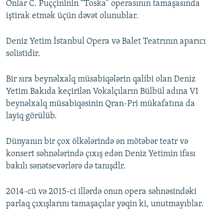
Onlar C. Puççininin “Toska” operasının tamaşasında
iştirak etmək üçün dəvət olunublar.
Deniz Yetim İstanbul Opera və Balet Teatrının aparıcı
solistidir.
Bir sıra beynəlxalq müsabiqələrin qalibi olan Deniz
Yetim Bakıda keçirilən Vokalçıların Bülbül adına VI
beynəlxalq müsabiqəsinin Qran-Pri mükafatına da
layiq görülüb.
Dünyanın bir çox ölkələrində ən mötəbər teatr və
konsert səhnələrində çıxış edən Deniz Yetimin ifası
bakılı sənətsevərlərə də tanışdlr.
2014-cü və 2015-ci illərdə onun opera səhnəsindəki
parlaq çıxışlarını tamaşaçılar yəqin ki, unutmayıblar.