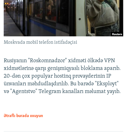
Moskvada mobil telefon istifadəçisi
Rusiyanın "Roskomnadzor" xidməti ölkədə VPN
xidmətlərinə qarşı genişmiqyaslı bloklama aparıb.
20-dən çox populyar hostinq provayderinin IP
ünvanları məhdudlaşdırılıb. Bu barədə "Eksployt"
və "Agentstvo" Telegram kanalları məlumat yayıb.
Ətraflı burada oxuyun