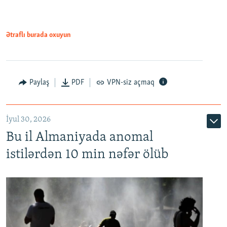
Ətraflı burada oxuyun
Paylaş
PDF
VPN-siz açmaq
İyul 30, 2026
Bu il Almaniyada anomal
istilərdən 10 min nəfər ölüb