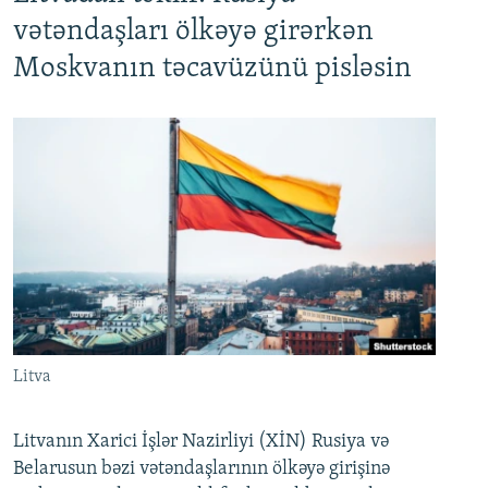
vətəndaşları ölkəyə girərkən
Moskvanın təcavüzünü pisləsin
Litva
Litvanın Xarici İşlər Nazirliyi (XİN) Rusiya və
Belarusun bəzi vətəndaşlarının ölkəyə girişinə