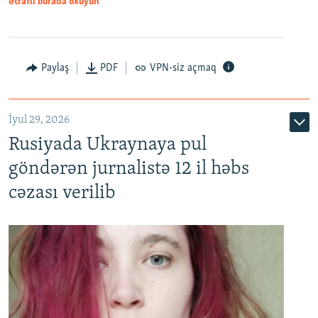
Ətraflı burada oxuyun
Paylaş
PDF
VPN-siz açmaq
İyul 29, 2026
Rusiyada Ukraynaya pul
göndərən jurnalistə 12 il həbs
cəzası verilib