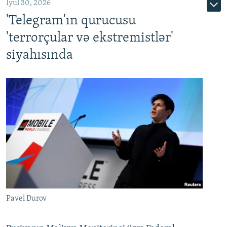
İyul 30, 2026
'Telegram'ın qurucusu
'terrorçular və ekstremistlər'
siyahısında
Pavel Durov