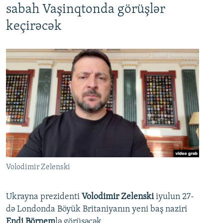
sabah Vaşinqtonda görüşlər
keçirəcək
Volodimir Zelenski
Ukrayna prezidenti
Volodimir Zelenski
iyulun 27-
də Londonda Böyük Britaniyanın yeni baş naziri
Endi Börnem
lə görüşəcək.