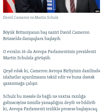
İNFOQRAFIKA
AZƏRBAYCAN ƏDƏBIYYATI KITABXANASI
MISSIYAMIZ
BIZI IZLƏ
KARIKATURA
İSLAM VƏ DEMOKRATIYA
PEŞƏ ETIKASI VƏ JURNALISTIKA STANDARTLARIMIZ
David Cameron və Martin Schulz
İZ - MƏDƏNIYYƏT PROQRAMI
MATERIALLARIMIZDAN ISTIFADƏ
AZADLIQRADIOSU MOBIL TELEFONUNUZDA
RFE/RL-in bütün saytları
Böyük Britaniyanın baş naziri David Cameron
Brüsseldə danışıqlara başlayıb.
BIZIMLƏ ƏLAQƏ
XƏBƏR BÜLLETENLƏRIMIZ
O evralın 16-da Avropa Parlamentinin prezidenti
Martin Schulzla görüşüb.
Qeyd edək ki, Cameron Avropa Birliyinin daxilində
islahatlar aparılmasını təkid edir və buna dəstək
qazanmağa çalışır.
Schulz bu məsələ ilə bağlı nə vaxtsa razılığa
gəlinəcəyinə ümidlə yanaşdığını deyib və bildirib
ki, Avropa Parlamenti tezliklə prosesə başlayacaq.