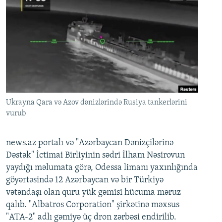
Ukrayna Qara və Azov dənizlərində Rusiya tankerlərini
vurub
news.az portalı və "Azərbaycan Dənizçilərinə
Dəstək" İctimai Birliyinin sədri İlham Nəsirovun
yaydığı məlumata görə, Odessa limanı yaxınlığında
göyərtəsində 12 Azərbaycan və bir Türkiyə
vətəndaşı olan quru yük gəmisi hücuma məruz
qalıb. "Albatros Corporation" şirkətinə məxsus
"ATA-2" adlı gəmiyə üç dron zərbəsi endirilib.