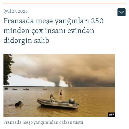
İyul 27, 2026
Fransada meşə yanğınları 250
mindən çox insanı evindən
didərgin salıb
Fransada meşə yanğınından qalxan tüstü