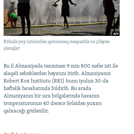
Kölndə yay istisindən qorunmaq məqsədilə su çiləyən
şlanqlar
Bu il Almaniyada təxminən 9 min 800 nəfər isti ilə
əlaqəli səbəblərdən həyatını itirib. Almaniyanın
Robert Kox İnstitutu (RKI) bunu iyulun 30-da
həftəlik hesabatında bildirib. Bu arada
Almaniyanın bir sıra bölgələrində havanın
temperaturunun 40 dərəcə Selsidən yuxarı
qalxacağı gözlənilir.