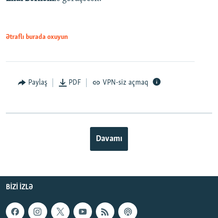
Ətraflı burada oxuyun
Paylaş
PDF
VPN-siz açmaq
Davamı
BIZI IZLƏ