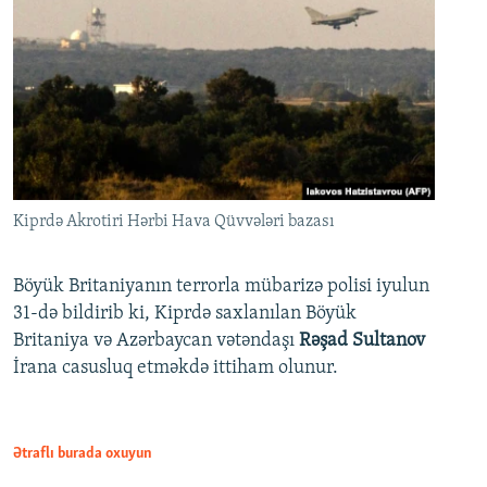
Kiprdə Akrotiri Hərbi Hava Qüvvələri bazası
Böyük Britaniyanın terrorla mübarizə polisi iyulun
31-də bildirib ki, Kiprdə saxlanılan Böyük
Britaniya və Azərbaycan vətəndaşı
Rəşad Sultanov
İrana casusluq etməkdə ittiham olunur.
Ətraflı burada oxuyun