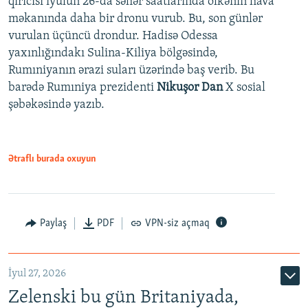
qırıcısı iyulun 26-da səhər saatlarında ölkənin hava
məkanında daha bir dronu vurub. Bu, son günlər
vurulan üçüncü drondur. Hadisə Odessa
yaxınlığındakı Sulina-Kiliya bölgəsində,
Rumıniyanın ərazi suları üzərində baş verib. Bu
barədə Rumıniya prezidenti
Nikuşor Dan
X sosial
şəbəkəsində yazıb.
Ətraflı burada oxuyun
Paylaş
PDF
VPN-siz açmaq
İyul 27, 2026
Zelenski bu gün Britaniyada,