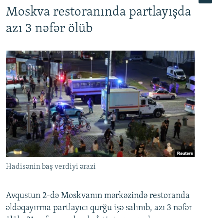
Moskva restoranında partlayışda
azı 3 nəfər ölüb
Hadisənin baş verdiyi ərazi
Avqustun 2-də Moskvanın mərkəzində restoranda
əldəqayırma partlayıcı qurğu işə salınıb, azı 3 nəfər