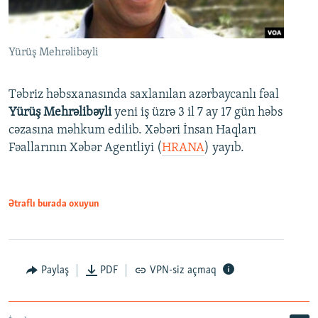
Yürüş Mehrəlibəyli
Təbriz həbsxanasında saxlanılan azərbaycanlı fəal
Yürüş Mehrəlibəyli
yeni iş üzrə 3 il 7 ay 17 gün həbs
cəzasına məhkum edilib. Xəbəri İnsan Haqları
Fəallarının Xəbər Agentliyi (
HRANA
) yayıb.
Ətraflı burada oxuyun
Paylaş
PDF
VPN-siz açmaq