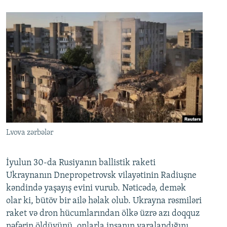
Lvova zərbələr
İyulun 30-da Rusiyanın ballistik raketi
Ukraynanın Dnepropetrovsk vilayətinin Radiuşne
kəndində yaşayış evini vurub. Nəticədə, demək
olar ki, bütöv bir ailə həlak olub. Ukrayna rəsmiləri
raket və dron hücumlarından ölkə üzrə azı doqquz
nəfərin öldüyünü, onlarla insanın yaralandığını