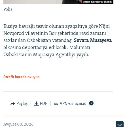
Polis
Rusiya bayrağı təsvir olunan ayaqaltıya görə Nijni
Novqorod vilayətinin Bor şəhərində reyd zamanı
saxlanılan Özbəkistan vətəndaşı
Sevara Musayeva
ölkəsinə deportasiya ediləcək. Məlumatı
Özbəkistanın Miqrasiya Agentliyi yayıb.
Ətraflı burada oxuyun
Paylaş
PDF
VPN-siz açmaq
Avqust 03, 2026