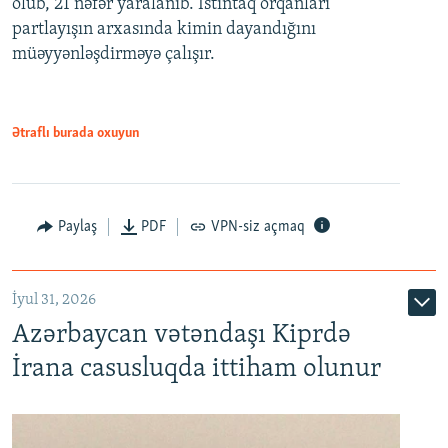
ölüb, 21 nəfər yaralanıb. İstintaq orqanları
partlayışın arxasında kimin dayandığını
müəyyənləşdirməyə çalışır.
Ətraflı burada oxuyun
Paylaş
PDF
VPN-siz açmaq
İyul 31, 2026
Azərbaycan vətəndaşı Kiprdə
İrana casusluqda ittiham olunur