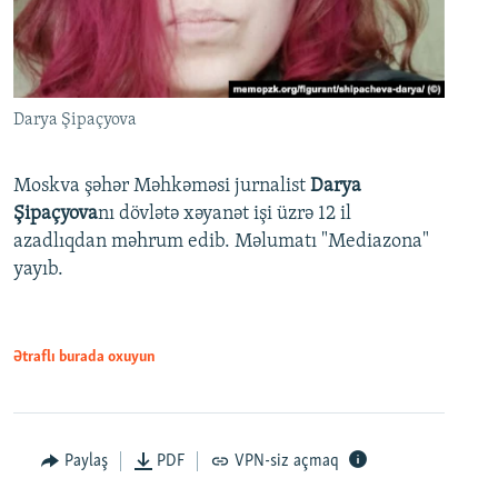
Darya Şipaçyova
Moskva şəhər Məhkəməsi jurnalist
Darya
Şipaçyova
nı dövlətə xəyanət işi üzrə 12 il
azadlıqdan məhrum edib. Məlumatı "Mediazona"
yayıb.
Ətraflı burada oxuyun
Paylaş
PDF
VPN-siz açmaq