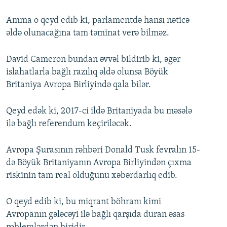
Amma o qeyd edıb ki, parlamentdə hansı nəticə
əldə olunacağına tam təminat verə bilməz.
David Cameron bundan əvvəl bildirib ki, əgər
islahatlarla bağlı razılıq əldə olunsa Böyük
Britaniya Avropa Birliyində qala bilər.
Qeyd edək ki, 2017-ci ildə Britaniyada bu məsələ
ilə bağlı referendum keçiriləcək.
Avropa Şurasının rəhbəri Donald Tusk fevralın 15-
də Böyük Britaniyanın Avropa Birliyindən çıxma
riskinin tam real olduğunu xəbərdarlıq edib.
O qeyd edib ki, bu miqrant böhranı kimi
Avropanın gələcəyi ilə bağlı qarşıda duran əsas