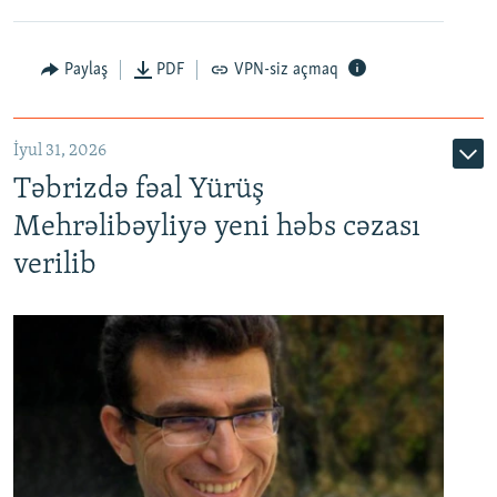
Paylaş
PDF
VPN-siz açmaq
İyul 31, 2026
Təbrizdə fəal Yürüş
Mehrəlibəyliyə yeni həbs cəzası
verilib