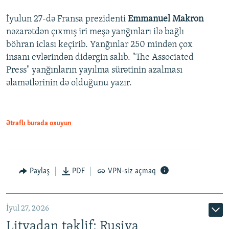
İyulun 27-də Fransa prezidenti
Emmanuel Makron
nəzarətdən çıxmış iri meşə yanğınları ilə bağlı
böhran iclası keçirib. Yanğınlar 250 mindən çox
insanı evlərindən didərgin salıb. "The Associated
Press" yanğınların yayılma sürətinin azalması
əlamətlərinin də olduğunu yazır.
Ətraflı burada oxuyun
Paylaş
PDF
VPN-siz açmaq
İyul 27, 2026
Litvadan təklif: Rusiya