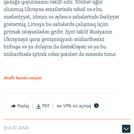
qadağa qoyulmasını təklif edir. Söhbət işğal
olunmuş Ukrayna ərazilərində təhsil və elm,
mədəniyyət, idman və əyləncə sahələrində fəaliyyət
göstərmiş, Litvaya bu sahələrdə çalışmaq üçün
getmək istəyənlədən gedir. Eyni təklif Rusiyanın
Ukraynaya qarşı genişmiqyaslı müharibəsini
birbaşa və ya dolayısı ilə dəstəkləyən və ya bu
müharibədə iştirak edən şəxsləri də nəzərdə tutur.
Ətraflı burada oxuyun
Paylaş
PDF
VPN-siz açmaq
İyul 27, 2026