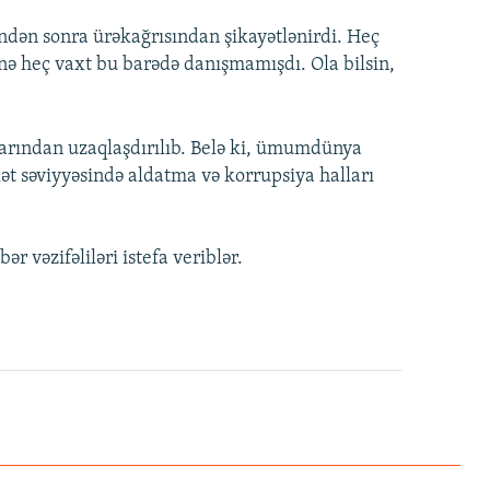
dən sonra ürəkağrısından şikayətlənirdi. Heç
nə heç vaxt bu barədə danışmamışdı. Ola bilsin,
larından uzaqlaşdırılıb. Belə ki, ümumdünya
ət səviyyəsində aldatma və korrupsiya halları
 vəzifəliləri istefa veriblər.