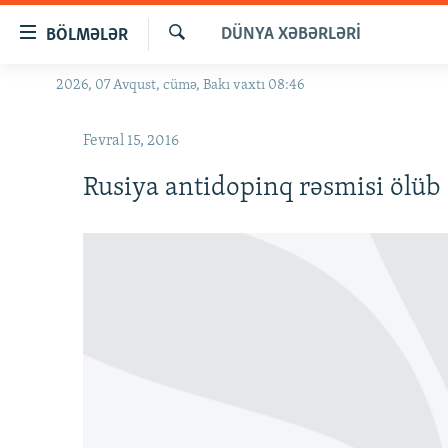
Keçid
DÜNYA XƏBƏRLƏRI
BÖLMƏLƏR
linkləri
Axtar
Əsas
2026, 07 Avqust, cümə, Bakı vaxtı 08:46
GÜNDƏM
məzmuna
#İZAHLA
qayıt
Fevral 15, 2016
Əsas
KORRUPSIOMETR
naviqasiyaya
Rusiya antidopinq rəsmisi ölüb
#ƏSLINDƏ
qayıt
Axtarışa
FƏRQƏ BAX
keç
QANUNI DOĞRU
ARAŞDIRMA
MULTIMEDIA
RADIO ARXIV
VIDEO
HAQQIMIZDA
FOTOQALEREYA
OXU ZALI