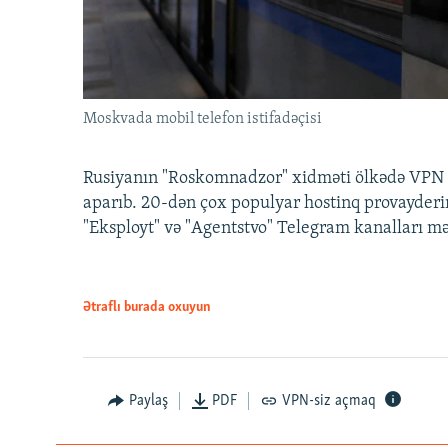
Moskvada mobil telefon istifadəçisi
Rusiyanın "Roskomnadzor" xidməti ölkədə VPN x
aparıb. 20-dən çox populyar hostinq provayderi
"Eksployt" və "Agentstvo" Telegram kanalları m
Ətraflı burada oxuyun
Paylaş
PDF
VPN-siz açmaq