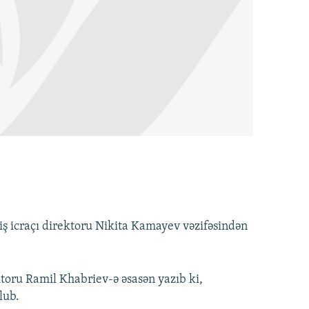
ş icraçı direktoru Nikita Kamayev vəzifəsindən
toru Ramil Khabriev-ə əsasən yazıb ki,
lub.