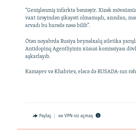
“Genişlənmiş infarkta bənzəyir. Xizək mövsümün
vaxt ürəyindən şikayəti olmamışdı, azından, mə
arvadı bu barədə nəsə bilib”.
Ötən noyabrda Rusiya beynəlxalq atletika yarış
Antidopinq Agentliyinin xüsusi komissiyası dövl
aşkarlayıb.
Kamayev və Khabriev, eləcə də RUSADA-nın rəhbər
Paylaş
VPN-siz açmaq