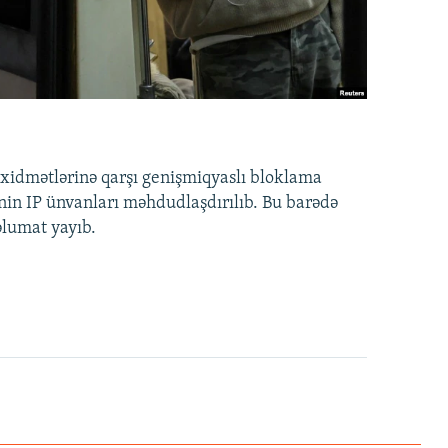
idmətlərinə qarşı genişmiqyaslı bloklama
nin IP ünvanları məhdudlaşdırılıb. Bu barədə
əlumat yayıb.