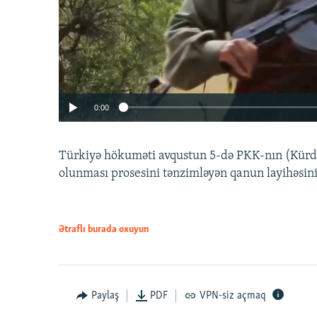
0:00
Türkiyə hökuməti avqustun 5-də PKK-nın (Kürdüs
olunması prosesini tənzimləyən qanun layihəsin
Ətraflı burada oxuyun
Auto
240p
720p
Paylaş
PDF
VPN-siz açmaq