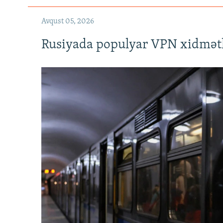
Avqust 05, 2026
Rusiyada populyar VPN xidmətl