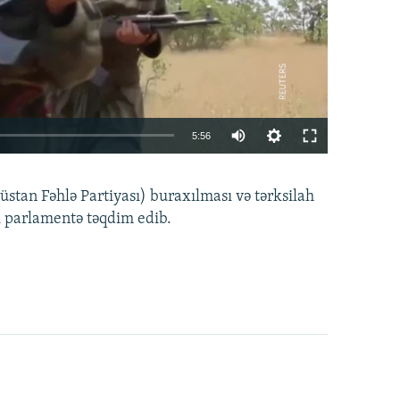
Auto
5:56
240p
EMBED
PAYLAŞ
tan Fəhlə Partiyası) buraxılması və tərksilah
360p
i parlamentə təqdim edib.
480p
720p
1080p
360p
480p
1080p