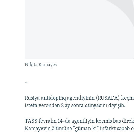
İNFOQRAFIKA
AZƏRBAYCAN ƏDƏBIYYATI KITABXANASI
MISSIYAMIZ
KARIKATURA
İSLAM VƏ DEMOKRATIYA
PEŞƏ ETIKASI VƏ JURNALISTIKA
STANDARTLARIMIZ
İZ - MƏDƏNIYYƏT PROQRAMI
MATERIALLARIMIZDAN ISTIFADƏ
AZADLIQRADIOSU MOBIL TELEFONUNUZDA
BIZIMLƏ ƏLAQƏ
XƏBƏR BÜLLETENLƏRIMIZ
Nikita Kamayev
-
Rusiya antidopinq agentliyinin (RUSADA) keçmi
istefa verəndən 2 ay sonra dünyasını dəyişib.
TASS fevralın 14-də agentliyin keçmiş baş direk
Kamayevin ölümünə “güman ki” infarkt səbəb o