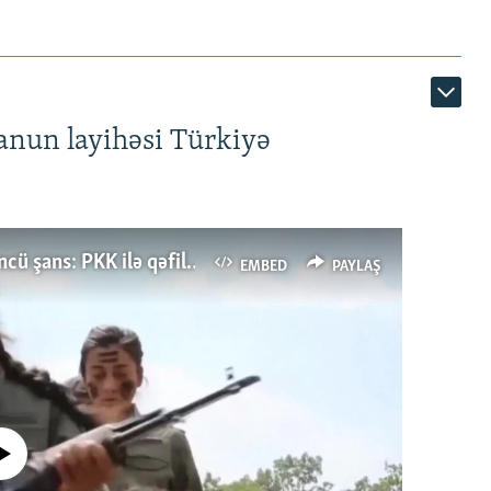
anun layihəsi Türkiyə
Türkiyənin dönüş nöqtəsi, ya Ərdoğana üçüncü şans: PKK ilə qəfil barışıq nə deməkdir?
EMBED
PAYLAŞ
currently available