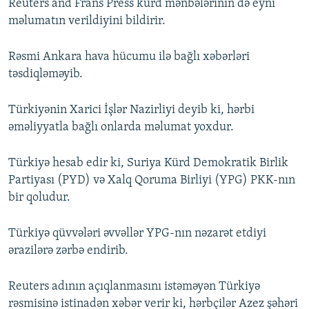
Reuters and Frans Press kürd mənbələrinin də eyni
məlumatın verildiyini bildirir.
Rəsmi Ankara hava hücumu ilə bağlı xəbərləri
təsdiqləməyib.
Türkiyənin Xarici İşlər Nazirliyi deyib ki, hərbi
əməliyyatla bağlı onlarda məlumat yoxdur.
Türkiyə hesab edir ki, Suriya Kürd Demokratik Birlik
Partiyası (PYD) və Xalq Qoruma Birliyi (YPG) PKK-nın
bir qoludur.
Türkiyə qüvvələri əvvəllər YPG-nın nəzarət etdiyi
ərazilərə zərbə endirib.
Reuters adının açıqlanmasını istəməyən Türkiyə
rəsmisinə istinadən xəbər verir ki, hərbçilər Azez şəhəri