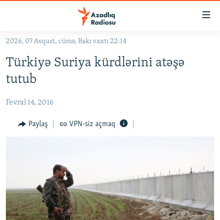
Keçid
linkləri
Əsas
2026, 07 Avqust, cümə, Bakı vaxtı 22:14
məzmuna
GÜNDƏM
Türkiyə Suriya kürdlərini atəşə
qayıt
#İZAHLA
Əsas
tutub
KORRUPSIOMETR
naviqasiyaya
qayıt
Fevral 14, 2016
#ƏSLINDƏ
Axtarışa
FƏRQƏ BAX
Paylaş
VPN-siz açmaq
keç
QANUNI DOĞRU
ARAŞDIRMA
MULTIMEDIA
RADIO ARXIV
VIDEO
HAQQIMIZDA
FOTOQALEREYA
OXU ZALI