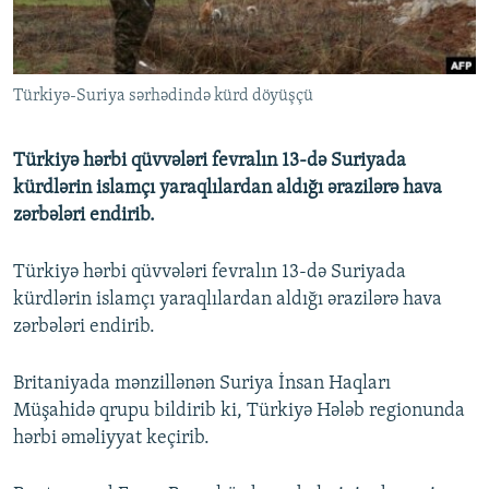
İNFOQRAFIKA
AZƏRBAYCAN ƏDƏBIYYATI KITABXANASI
MISSIYAMIZ
BIZI IZLƏ
KARIKATURA
İSLAM VƏ DEMOKRATIYA
PEŞƏ ETIKASI VƏ JURNALISTIKA STANDARTLARIMIZ
Türkiyə-Suriya sərhədində kürd döyüşçü
İZ - MƏDƏNIYYƏT PROQRAMI
MATERIALLARIMIZDAN ISTIFADƏ
AZADLIQRADIOSU MOBIL TELEFONUNUZDA
RFE/RL-in bütün saytları
Türkiyə hərbi qüvvələri fevralın 13-də Suriyada
BIZIMLƏ ƏLAQƏ
kürdlərin islamçı yaraqlılardan aldığı ərazilərə hava
zərbələri endirib.
XƏBƏR BÜLLETENLƏRIMIZ
Türkiyə hərbi qüvvələri fevralın 13-də Suriyada
kürdlərin islamçı yaraqlılardan aldığı ərazilərə hava
zərbələri endirib.
Britaniyada mənzillənən Suriya İnsan Haqları
Müşahidə qrupu bildirib ki, Türkiyə Hələb regionunda
hərbi əməliyyat keçirib.