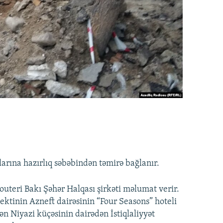
larına hazırlıq səbəbindən təmirə bağlanır.
teri Bakı Şəhər Halqası şirkəti məlumat verir.
spektinin Azneft dairəsinin “Four Seasons” hoteli
ən Niyazi küçəsinin dairədən İstiqlaliyyət