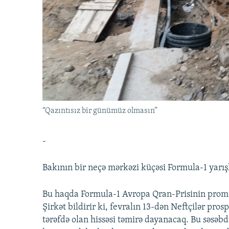
İNFOQRAFIKA
AZƏRBAYCAN ƏDƏBIYYATI KITABXANASI
MISSIYAMIZ
KARIKATURA
İSLAM VƏ DEMOKRATIYA
PEŞƏ ETIKASI VƏ JURNALISTIKA
STANDARTLARIMIZ
İZ - MƏDƏNIYYƏT PROQRAMI
MATERIALLARIMIZDAN ISTIFADƏ
AZADLIQRADIOSU MOBIL TELEFONUNUZDA
BIZIMLƏ ƏLAQƏ
XƏBƏR BÜLLETENLƏRIMIZ
“Qazıntısız bir günümüz olmasın”
-
Bakının bir neçə mərkəzi küçəsi Formula-1 yarış
Bu haqda Formula-1 Avropa Qran-Prisinin promou
Şirkət bildirir ki, fevralın 13-dən Neftçilər pro
tərəfdə olan hissəsi təmirə dayanacaq. Bu səsəbd