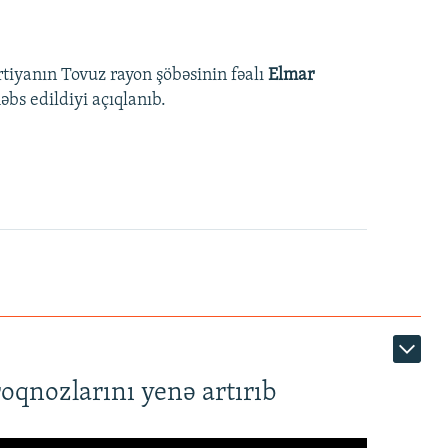
rtiyanın Tovuz rayon şöbəsinin fəalı
Elmar
bs edildiyi açıqlanıb.
roqnozlarını yenə artırıb