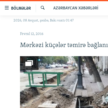
Keçid
AZƏRBAYCAN XƏBƏRLƏRI
BÖLMƏLƏR
linkləri
Axtar
Əsas
2026, 08 Avqust, şənbə, Bakı vaxtı 01:47
GÜNDƏM
məzmuna
#İZAHLA
qayıt
Fevral 12, 2016
Əsas
KORRUPSIOMETR
naviqasiyaya
Mərkəzi küçələr təmirə bağlanı
#ƏSLINDƏ
qayıt
Axtarışa
FƏRQƏ BAX
keç
QANUNI DOĞRU
ARAŞDIRMA
MULTIMEDIA
RADIO ARXIV
VIDEO
HAQQIMIZDA
FOTOQALEREYA
OXU ZALI