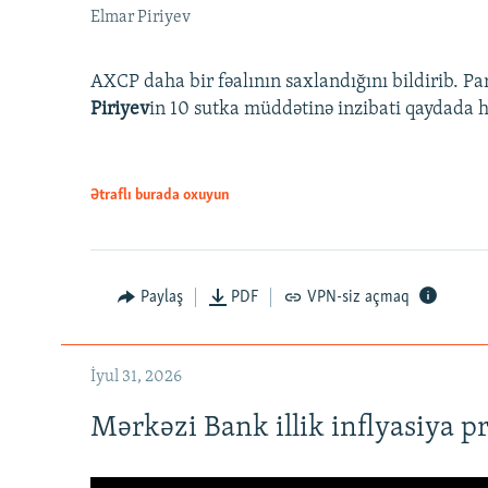
Elmar Piriyev
AXCP daha bir fəalının saxlandığını bildirib. Pa
Piriyev
in 10 sutka müddətinə inzibati qaydada hə
Ətraflı burada oxuyun
Paylaş
PDF
VPN-siz açmaq
İyul 31, 2026
Mərkəzi Bank illik inflyasiya p