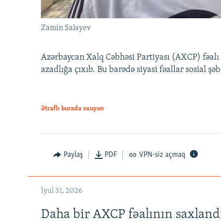
Zamin Salayev
Azərbaycan Xalq Cəbhəsi Partiyası (AXCP) fəalı
azadlığa çıxıb. Bu barədə siyasi fəallar sosial ş
Ətraflı burada oxuyun
Paylaş
PDF
VPN-siz açmaq
İyul 31, 2026
Daha bir AXCP fəalının saxlandığ