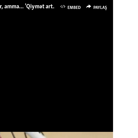
Azərbaycanlı avropalıdan iki dəfə az ət yeyir, amma... 'Qiymət artımı qaçılmazdır'
EMBED
PAYLAŞ