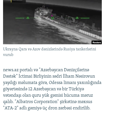
Ukrayna Qara və Azov dənizlərində Rusiya tankerlərini
vurub
news.az portalı və "Azərbaycan Dənizçilərinə
Dəstək" İctimai Birliyinin sədri İlham Nəsirovun
yaydığı məlumata görə, Odessa limanı yaxınlığında
göyərtəsində 12 Azərbaycan və bir Türkiyə
vətəndaşı olan quru yük gəmisi hücuma məruz
qalıb. "Albatros Corporation" şirkətinə məxsus
"ATA-2" adlı gəmiyə üç dron zərbəsi endirilib.