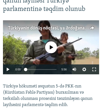
qanun layihəsi Türkiyə
parlamentinə təqdim olunub
Türkiyənin dönüş nöqtəsi, ya Ərdoğana üçüncü şans: PKK ilə qəfil barışıq nə deməkdir?
No media source currently available
Auto
0:00
5:56
240p
Türkiyə hökuməti avqustun 5-də PKK-nın
360p
(Kürdüstan Fəhlə Partiyası) buraxılması və
480p
Auto
240p
360p
480p
tərksilah olunması prosesini tənzimləyən qanun
720p
layihəsini parlamentə təqdim edib.
720p
1080p