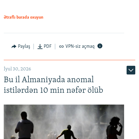
Ətraflı burada oxuyun
Paylaş
PDF
VPN-siz açmaq
İyul 30, 2026
Bu il Almaniyada anomal
istilərdən 10 min nəfər ölüb