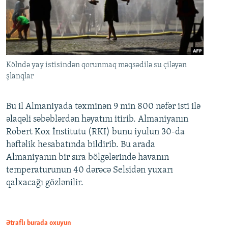
Kölndə yay istisindən qorunmaq məqsədilə su çiləyən
şlanqlar
Bu il Almaniyada təxminən 9 min 800 nəfər isti ilə
əlaqəli səbəblərdən həyatını itirib. Almaniyanın
Robert Kox İnstitutu (RKI) bunu iyulun 30-da
həftəlik hesabatında bildirib. Bu arada
Almaniyanın bir sıra bölgələrində havanın
temperaturunun 40 dərəcə Selsidən yuxarı
qalxacağı gözlənilir.
Ətraflı burada oxuyun