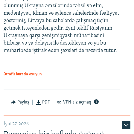
olunmuş Ukrayna ərazilərində təhsil və elm,
mədəniyyət, idman və əyləncə sahələrində fəaliyyət
göstərmiş, Litvaya bu sahələrdə çalışmaq üçün
getmək istəyənlədən gedir. Eyni təklif Rusiyanın
Ukraynaya qarşı genişmiqyaslı müharibəsini
birbaşa və ya dolayısı ilə dəstəkləyən və ya bu
müharibədə iştirak edən şəxsləri də nəzərdə tutur.
Ətraflı burada oxuyun
Paylaş
PDF
VPN-siz açmaq
İyul 27, 2026