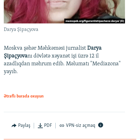
Darya Şipaçyova
Moskva şəhər Məhkəməsi jurnalist
Darya
Şipaçyova
nı dövlətə xəyanət işi üzrə 12 il
azadlıqdan məhrum edib. Məlumatı "Mediazona"
yayıb.
Ətraflı burada oxuyun
Paylaş
PDF
VPN-siz açmaq