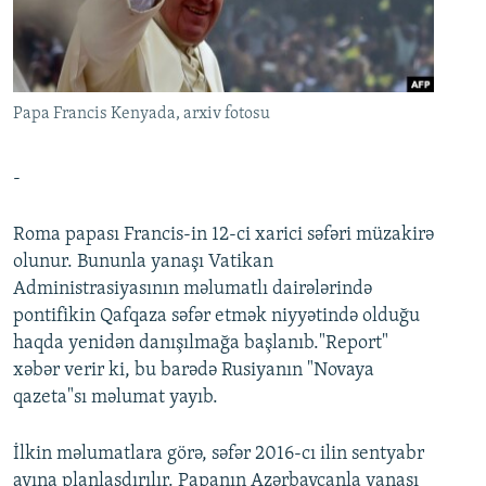
İNFOQRAFIKA
AZƏRBAYCAN ƏDƏBIYYATI KITABXANASI
MISSIYAMIZ
BIZI IZLƏ
KARIKATURA
İSLAM VƏ DEMOKRATIYA
PEŞƏ ETIKASI VƏ JURNALISTIKA STANDARTLARIMIZ
İZ - MƏDƏNIYYƏT PROQRAMI
MATERIALLARIMIZDAN ISTIFADƏ
Papa Francis Kenyada, arxiv fotosu
AZADLIQRADIOSU MOBIL TELEFONUNUZDA
RFE/RL-in bütün saytları
BIZIMLƏ ƏLAQƏ
-
XƏBƏR BÜLLETENLƏRIMIZ
Roma papası Francis-in 12-ci xarici səfəri müzakirə
olunur. Bununla yanaşı Vatikan
Administrasiyasının məlumatlı dairələrində
pontifikin Qafqaza səfər etmək niyyətində olduğu
haqda yenidən danışılmağa başlanıb."Report"
xəbər verir ki, bu barədə Rusiyanın "Novaya
qazeta"sı məlumat yayıb.
İlkin məlumatlara görə, səfər 2016-cı ilin sentyabr
ayına planlaşdırılır. Papanın Azərbaycanla yanaşı