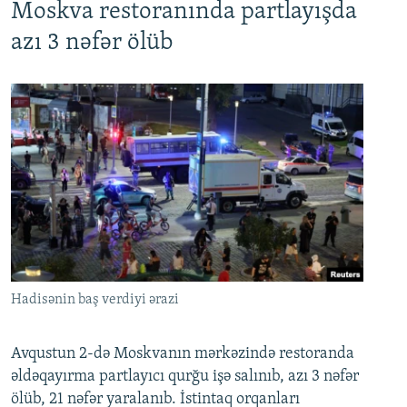
Moskva restoranında partlayışda
azı 3 nəfər ölüb
Hadisənin baş verdiyi ərazi
Avqustun 2-də Moskvanın mərkəzində restoranda
əldəqayırma partlayıcı qurğu işə salınıb, azı 3 nəfər
ölüb, 21 nəfər yaralanıb. İstintaq orqanları