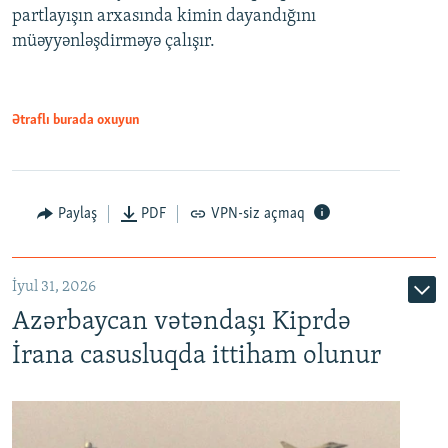
partlayışın arxasında kimin dayandığını
müəyyənləşdirməyə çalışır.
Ətraflı burada oxuyun
Paylaş
PDF
VPN-siz açmaq
İyul 31, 2026
Azərbaycan vətəndaşı Kiprdə
İrana casusluqda ittiham olunur