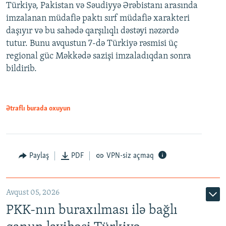
Türkiyə, Pakistan və Səudiyyə Ərəbistanı arasında
imzalanan müdafiə paktı sırf müdafiə xarakteri
daşıyır və bu sahədə qarşılıqlı dəstəyi nəzərdə
tutur. Bunu avqustun 7-də Türkiyə rəsmisi üç
regional güc Məkkədə sazişi imzaladıqdan sonra
bildirib.
Ətraflı burada oxuyun
Paylaş
PDF
VPN-siz açmaq
Avqust 05, 2026
PKK-nın buraxılması ilə bağlı