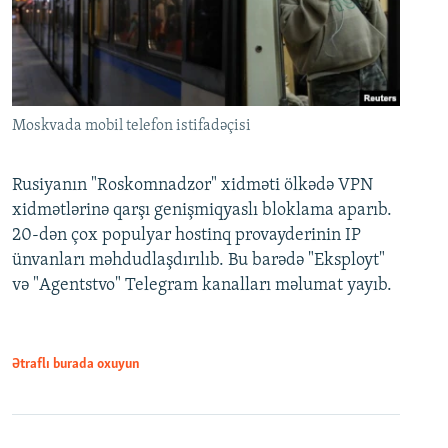
Moskvada mobil telefon istifadəçisi
Rusiyanın "Roskomnadzor" xidməti ölkədə VPN
xidmətlərinə qarşı genişmiqyaslı bloklama aparıb.
20-dən çox populyar hostinq provayderinin IP
ünvanları məhdudlaşdırılıb. Bu barədə "Eksployt"
və "Agentstvo" Telegram kanalları məlumat yayıb.
Ətraflı burada oxuyun