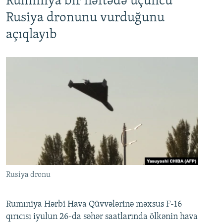
Rumıniya bir həftədə üçüncü
Rusiya dronunu vurduğunu
açıqlayıb
Rusiya dronu
Rumıniya Hərbi Hava Qüvvələrinə məxsus F-16
qırıcısı iyulun 26-da səhər saatlarında ölkənin hava