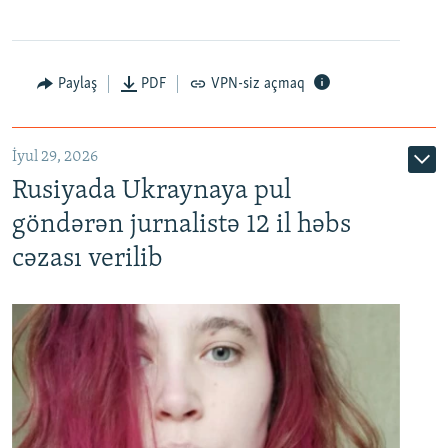
Paylaş
PDF
VPN-siz açmaq
İyul 29, 2026
Rusiyada Ukraynaya pul
göndərən jurnalistə 12 il həbs
cəzası verilib