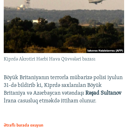
Kiprdə Akrotiri Hərbi Hava Qüvvələri bazası
Böyük Britaniyanın terrorla mübarizə polisi iyulun
31-də bildirib ki, Kiprdə saxlanılan Böyük
Britaniya və Azərbaycan vətəndaşı
Rəşad Sultanov
İrana casusluq etməkdə ittiham olunur.
Ətraflı burada oxuyun