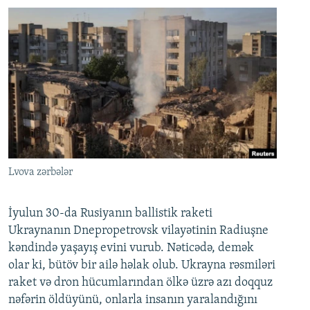
Lvova zərbələr
İyulun 30-da Rusiyanın ballistik raketi
Ukraynanın Dnepropetrovsk vilayətinin Radiuşne
kəndində yaşayış evini vurub. Nəticədə, demək
olar ki, bütöv bir ailə həlak olub. Ukrayna rəsmiləri
raket və dron hücumlarından ölkə üzrə azı doqquz
nəfərin öldüyünü, onlarla insanın yaralandığını