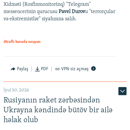
Xidməti (Rosfinmonitorinq) "Telegram"
messencerinin qurucusu
Pavel Durov
u "terrorçular
və ekstremistlər" siyahısına salıb.
Ətraflı burada oxuyun
Paylaş
PDF
VPN-siz açmaq
İyul 30, 2026
Rusiyanın raket zərbəsindən
Ukrayna kəndində bütöv bir ailə
həlak olub