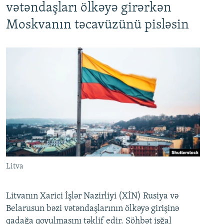
vətəndaşları ölkəyə girərkən
Moskvanın təcavüzünü pisləsin
Litva
Litvanın Xarici İşlər Nazirliyi (XİN) Rusiya və
Belarusun bəzi vətəndaşlarının ölkəyə girişinə
qadağa qoyulmasını təklif edir. Söhbət işğal