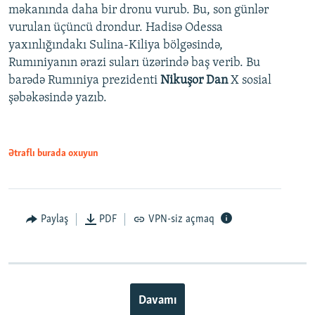
məkanında daha bir dronu vurub. Bu, son günlər
vurulan üçüncü drondur. Hadisə Odessa
yaxınlığındakı Sulina-Kiliya bölgəsində,
Rumıniyanın ərazi suları üzərində baş verib. Bu
barədə Rumıniya prezidenti
Nikuşor Dan
X sosial
şəbəkəsində yazıb.
Ətraflı burada oxuyun
Paylaş
PDF
VPN-siz açmaq
Davamı