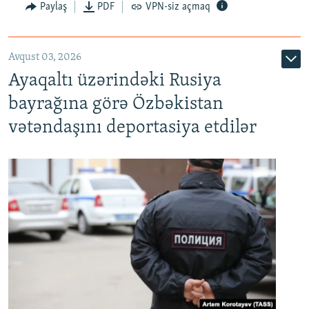
Paylaş
PDF
VPN-siz açmaq
Avqust 03, 2026
Ayaqaltı üzərindəki Rusiya
bayrağına görə Özbəkistan
vətəndaşını deportasiya etdilər