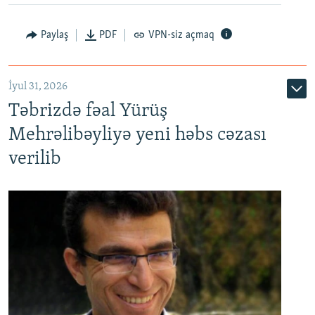
Paylaş
PDF
VPN-siz açmaq
İyul 31, 2026
Təbrizdə fəal Yürüş
Mehrəlibəyliyə yeni həbs cəzası
verilib