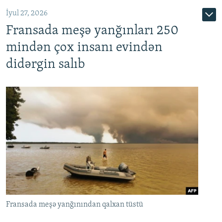
İyul 27, 2026
Fransada meşə yanğınları 250
mindən çox insanı evindən
didərgin salıb
Fransada meşə yanğınından qalxan tüstü