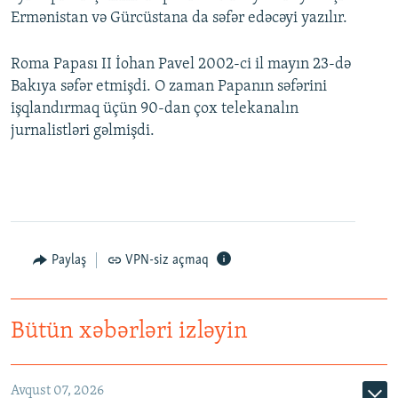
Ermənistan və Gürcüstana da səfər edəcəyi yazılır.
Roma Papası II İohan Pavel 2002-ci il mayın 23-də
Bakıya səfər etmişdi. O zaman Papanın səfərini
işqlandırmaq üçün 90-dan çox telekanalın
jurnalistləri gəlmişdi.
Paylaş
VPN-siz açmaq
Bütün xəbərləri izləyin
Avqust 07, 2026