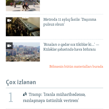
Metroda 11 aylıq fasilə: 'Daşınma
pulsuz olsun'
'Binaları o qədər sıx tikiblər ki...' —
Küləklər şəhərində hava böhranı
Bölmənin bütün materialları burada
Çox izlənən
1
Tramp: 'İranla müharibədənsə,
razılaşmaya üstünlük verirəm'