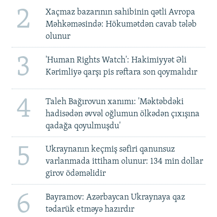
2
Xaçmaz bazarının sahibinin qətli Avropa
Məhkəməsində: Hökumətdən cavab tələb
olunur
3
'Human Rights Watch': Hakimiyyət Əli
Kərimliyə qarşı pis rəftara son qoymalıdır
4
Taleh Bağırovun xanımı: 'Məktəbdəki
hadisədən əvvəl oğlumun ölkədən çıxışına
qadağa qoyulmuşdu'
5
Ukraynanın keçmiş səfiri qanunsuz
varlanmada ittiham olunur: 134 min dollar
girov ödəməlidir
6
Bayramov: Azərbaycan Ukraynaya qaz
tədarük etməyə hazırdır