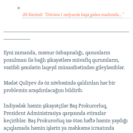
Əli Kərimli: "Dövlətə 1 milyarda başa gələn stadionda..."
_______________________________________________
__________
Eyni zamanda, məmur özbaşınalığı, qanunların
pozulması ilə bağlı şikayətlərə müvafiq qurumların,
vəzifəli şəxslərin laqeyd münasibətindən gileyləniblər.
Mədət Quliyev də öz növbəsində qaldırılan hər bir
problemin araşdırılacağını bildirib.
İndiyədək həmin şikayətçilər Baş Prokurorluq,
Prezident Administrasiya qarşısında etirazlar
keçiriblər. Baş Prokurorluq isə ötən həftə həmin yaydığı
açıqlamada həmin işlərin ya məhkəmə icraatında