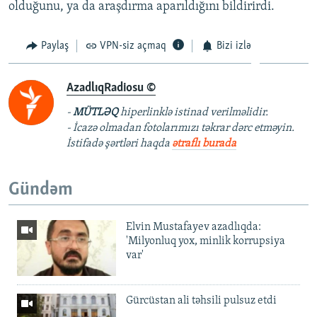
olduğunu, ya da araşdırma aparıldığını bildirirdi.
Paylaş
VPN-siz açmaq
Bizi izlə
AzadlıqRadiosu ©
-
MÜTLƏQ
hiperlinklə istinad verilməlidir.
- İcazə olmadan fotolarımızı təkrar dərc etməyin.
İstifadə şərtləri haqda
ətraflı burada
Gündəm
Elvin Mustafayev azadlıqda:
'Milyonluq yox, minlik korrupsiya
var'
Gürcüstan ali təhsili pulsuz etdi