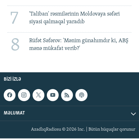
7
'Taliban' rəsmilərinin Moldovaya səfəri
siyasi qalmaqal yaradıb
8
Rüfət Səfərov: 'Mənim günahımdır ki, ABŞ
mənə mükafat verib?'
BIZI IZLƏ
MƏLUMAT
AzadlıqRadiosu © 2026 Inc. | Bütün hüquqlar qorunur