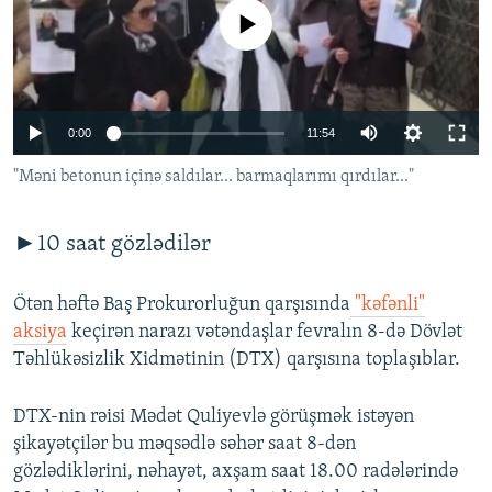
İNFOQRAFIKA
AZƏRBAYCAN ƏDƏBIYYATI KITABXANASI
MISSIYAMIZ
No media source currently available
BIZI IZLƏ
KARIKATURA
İSLAM VƏ DEMOKRATIYA
PEŞƏ ETIKASI VƏ JURNALISTIKA STANDARTLARIMIZ
İZ - MƏDƏNIYYƏT PROQRAMI
MATERIALLARIMIZDAN ISTIFADƏ
0:00
11:54
AZADLIQRADIOSU MOBIL TELEFONUNUZDA
RFE/RL-in bütün saytları
"Məni betonun içinə saldılar... barmaqlarımı qırdılar..."
BIZIMLƏ ƏLAQƏ
XƏBƏR BÜLLETENLƏRIMIZ
►10 saat gözlədilər
Ötən həftə Baş Prokurorluğun qarşısında
"kəfənli"
aksiya
keçirən narazı vətəndaşlar fevralın 8-də Dövlət
Təhlükəsizlik Xidmətinin (DTX) qarşısına toplaşıblar.
DTX-nin rəisi Mədət Quliyevlə görüşmək istəyən
şikayətçilər bu məqsədlə səhər saat 8-dən
gözlədiklərini, nəhayət, axşam saat 18.00 radələrində