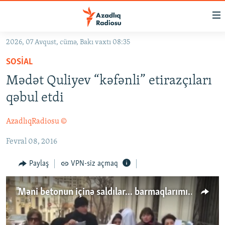
Keçid
linkləri
Əsas
2026, 07 Avqust, cümə, Bakı vaxtı 08:35
məzmuna
GÜNDƏM
SOSIAL
qayıt
#İZAHLA
Əsas
Mədət Quliyev “kəfənli” etirazçıları
KORRUPSIOMETR
naviqasiyaya
qəbul etdi
qayıt
#ƏSLINDƏ
Axtarışa
AzadlıqRadiosu ©
FƏRQƏ BAX
keç
Fevral 08, 2016
QANUNI DOĞRU
ARAŞDIRMA
Paylaş
VPN-siz açmaq
MULTIMEDIA
"Məni betonun içinə saldılar... barmaqlarımı qırdılar..."
RADIO ARXIV
VIDEO
HAQQIMIZDA
FOTOQALEREYA
OXU ZALI