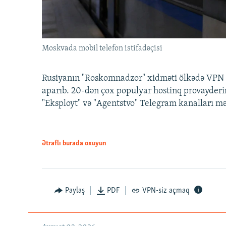
Moskvada mobil telefon istifadəçisi
Rusiyanın "Roskomnadzor" xidməti ölkədə VPN x
aparıb. 20-dən çox populyar hostinq provayderi
"Eksployt" və "Agentstvo" Telegram kanalları m
Ətraflı burada oxuyun
Paylaş
PDF
VPN-siz açmaq