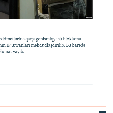
idmətlərinə qarşı genişmiqyaslı bloklama
nin IP ünvanları məhdudlaşdırılıb. Bu barədə
əlumat yayıb.