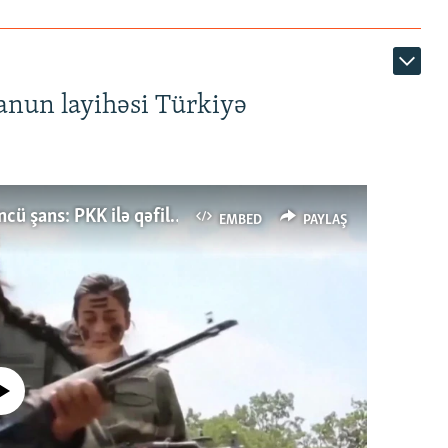
anun layihəsi Türkiyə
Türkiyənin dönüş nöqtəsi, ya Ərdoğana üçüncü şans: PKK ilə qəfil barışıq nə deməkdir?
EMBED
PAYLAŞ
currently available