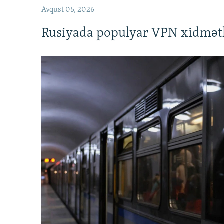
Avqust 05, 2026
Rusiyada populyar VPN xidmətl