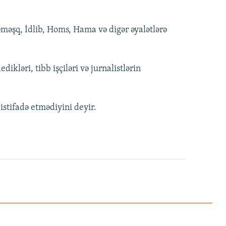
əməşq, İdlib, Homs, Hama və digər əyalətlərə
ikləri, tibb işçiləri və jurnalistlərin
stifadə etmədiyini deyir.