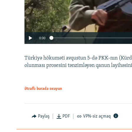
0:00
Türkiyə hökuməti avqustun 5-də PKK-nın (Kürdüs
olunması prosesini tənzimləyən qanun layihəsin
Ətraflı burada oxuyun
Auto
240p
720p
Paylaş
PDF
VPN-siz açmaq