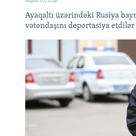
Avqust 03, 2026
Ayaqaltı üzərindəki Rusiya bay
vətəndaşını deportasiya etdilər