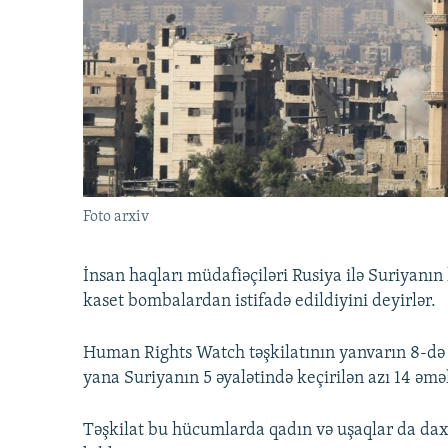
İNFOQRAFIKA
AZƏRBAYCAN ƏDƏBIYYATI KITABXANASI
MISSIYAMIZ
KARIKATURA
İSLAM VƏ DEMOKRATIYA
PEŞƏ ETIKASI VƏ JURNALISTIKA
STANDARTLARIMIZ
İZ - MƏDƏNIYYƏT PROQRAMI
MATERIALLARIMIZDAN ISTIFADƏ
AZADLIQRADIOSU MOBIL TELEFONUNUZDA
BIZIMLƏ ƏLAQƏ
XƏBƏR BÜLLETENLƏRIMIZ
Foto arxiv
İnsan haqları müdafiəçiləri Rusiya ilə Suriyanı
kaset bombalardan istifadə edildiyini deyirlər.
Human Rights Watch təşkilatının yanvarın 8-də
yana Suriyanın 5 əyalətində keçirilən azı 14 əməl
Təşkilat bu hücumlarda qadın və uşaqlar da dax