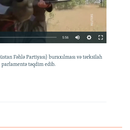
Auto
5:56
240p
EMBED
PAYLAŞ
tan Fəhlə Partiyası) buraxılması və tərksilah
360p
i parlamentə təqdim edib.
480p
720p
1080p
360p
480p
1080p