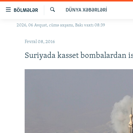
Keçid
DÜNYA XƏBƏRLƏRI
BÖLMƏLƏR
linkləri
Axtar
Əsas
2026, 06 Avqust, cümə axşamı, Bakı vaxtı 08:39
GÜNDƏM
məzmuna
#İZAHLA
qayıt
Fevral 08, 2016
Əsas
KORRUPSIOMETR
naviqasiyaya
Suriyada kasset bombalardan is
#ƏSLINDƏ
qayıt
Axtarışa
FƏRQƏ BAX
keç
QANUNI DOĞRU
ARAŞDIRMA
MULTIMEDIA
RADIO ARXIV
VIDEO
HAQQIMIZDA
FOTOQALEREYA
OXU ZALI