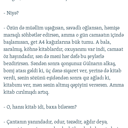
- Niyə?
- Özün də müəllim uşağısan, savadlı oğlansan, həmişə
maraqlı söhbətlər edirsən, amma o gün camaatın içində
başlamısan, get A4 kağızlarına bük tumu. A bala,
saralmış, köhnə kitablardır, oxuyanmı var indi, camaat
öz hayındadır, sən də məni hər dəfə bu şeylərlə
bezdirirsən. Səndən sonra qonşunuz Gülnarın alkaş,
bomj atası gəldi ki, üç dənə siqaret ver, yerinə də kitab
verdi, sənin sözünü eşidəndən sonra qız ağladı ki,
kitabımı ver, mən sənin altmış qəpiyini verərəm. Amma
kitab cırılmışdı artıq.
- O, hansı kitab idi, baxa bilərəm?
- Çantanın yanındadır, odur, təzədir, ağdır deyə,