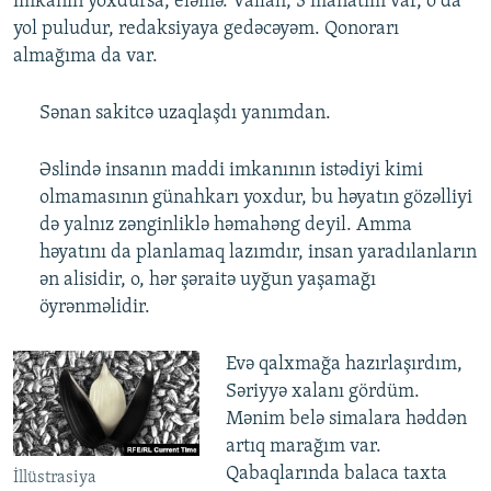
imkanın yoxdursa, eləmə. Vallah, 3 manatım var, o da
yol puludur, redaksiyaya gedəcəyəm. Qonorarı
almağıma da var.
Sənan sakitcə uzaqlaşdı yanımdan.
Əslində insanın maddi imkanının istədiyi kimi
olmamasının günahkarı yoxdur, bu həyatın gözəlliyi
də yalnız zənginliklə həmahəng deyil. Amma
həyatını da planlamaq lazımdır, insan yaradılanların
ən alisidir, o, hər şəraitə uyğun yaşamağı
öyrənməlidir.
Evə qalxmağa hazırlaşırdım,
Səriyyə xalanı gördüm.
Mənim belə simalara həddən
artıq marağım var.
Qabaqlarında balaca taxta
İllüstrasiya