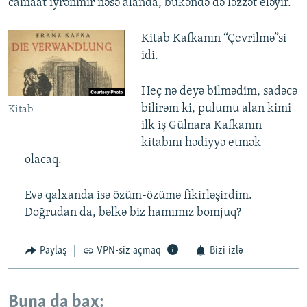
camaat iyrənmir nəsə alanda, bükəndə də ləzzət eləyir.
Kitab Kafkanın “Çevrilmə”si
idi.
Heç nə deyə bilmədim, sadəcə
bilirəm ki, pulumu alan kimi
Kitab
ilk iş Gülnara Kafkanın
kitabını hədiyyə etmək
olacaq.
Evə qalxanda isə özüm-özümə fikirləşirdim.
Doğrudan da, bəlkə biz hamımız bomjuq?
Paylaş
VPN-siz açmaq
Bizi izlə
Buna da bax: