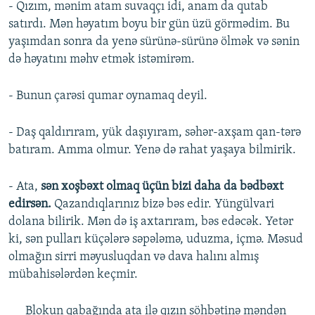
- Qızım, mənim atam suvaqçı idi, anam da qutab
satırdı. Mən həyatım boyu bir gün üzü görmədim. Bu
yaşımdan sonra da yenə sürünə-sürünə ölmək və sənin
də həyatını məhv etmək istəmirəm.
- Bunun çarəsi qumar oynamaq deyil.
- Daş qaldırıram, yük daşıyıram, səhər-axşam qan-tərə
batıram. Amma olmur. Yenə də rahat yaşaya bilmirik.
- Ata,
sən xoşbəxt olmaq üçün bizi daha da bədbəxt
edirsən.
Qazandıqlarınız bizə bəs edir. Yüngülvari
dolana bilirik. Mən də iş axtarıram, bəs edəcək. Yetər
ki, sən pulları küçələrə səpələmə, uduzma, içmə. Məsud
olmağın sirri məyusluqdan və dava halını almış
mübahisələrdən keçmir.
Blokun qabağında ata ilə qızın söhbətinə məndən