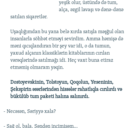
yeşik olur, üstündə də tum,
alça, əzgil lavaşı və dənə-dənə
satılan siqaretlər.
Uşaqlığımdan bu yana belə xırda satışla məşğul olan
insanlarla söhbət etməyi sevirdim. Amma həmişə də
məni qıcıqlandıran bir şey var idi, o da tumun,
yaxud alçanın klassiklərin kitablarının cırılan
vərəqlərində satılmağı idi. Heç vaxt buna etiraz
etməmiş olmaram yəqin.
Dostoyevskinin, Tolstoyun, Qoqolun, Yeseninin,
Şekspirin əsərlərindən hissələr rahatlıqla cırılırdı və
bükülüb tum paketi halına salınırdı.
- Necəsən, Səriyyə xala?
- Sağ ol, bala. Səndən incimişəm…