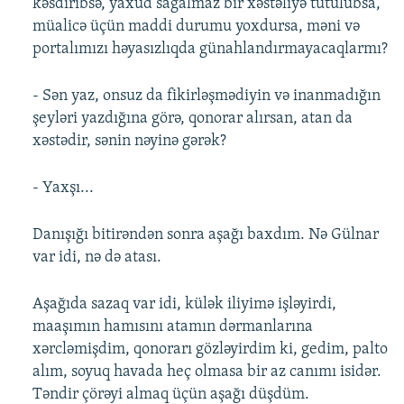
kəsdiribsə, yaxud sağalmaz bir xəstəliyə tutulubsa,
müalicə üçün maddi durumu yoxdursa, məni və
portalımızı həyasızlıqda günahlandırmayacaqlarmı?
- Sən yaz, onsuz da fikirləşmədiyin və inanmadığın
şeyləri yazdığına görə, qonorar alırsan, atan da
xəstədir, sənin nəyinə gərək?
- Yaxşı...
Danışığı bitirəndən sonra aşağı baxdım. Nə Gülnar
var idi, nə də atası.
Aşağıda sazaq var idi, külək iliyimə işləyirdi,
maaşımın hamısını atamın dərmanlarına
xərcləmişdim, qonorarı gözləyirdim ki, gedim, palto
alım, soyuq havada heç olmasa bir az canımı isidər.
Təndir çörəyi almaq üçün aşağı düşdüm.