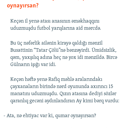
oynayırsan?
Keçən il yenə atası anasının əməkhaqqını
uduzmuşdu futbol yarışlarına aid mərcdə.
Bu üç nəfərlik ailənin kirayə qaldığı mənzil
Busattinin “Tatar Çölü”nə bənzəyirdi. Ümidsizlik,
qəm, yaxşılıq adına heç nə yox idi mənzildə. Bircə
Gülnarın işığı var idi.
Keçən həftə yenə Rafiq məhlə aralarındakı
çayxanaların birində nərd oyununda axırıncı 15
manatını uduzmuşdu. Qızın atasına dediyi sözlər
qaranlıq gecəni aydınlandıran Ay kimi bərq vurdu:
- Ata, nə ehtiyac var ki, qumar oynayırsan?