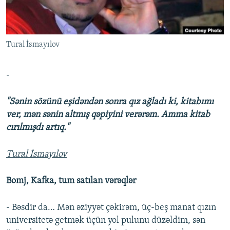
İNFOQRAFIKA
AZƏRBAYCAN ƏDƏBIYYATI KITABXANASI
MISSIYAMIZ
BIZI IZLƏ
KARIKATURA
İSLAM VƏ DEMOKRATIYA
PEŞƏ ETIKASI VƏ JURNALISTIKA STANDARTLARIMIZ
Tural İsmayılov
İZ - MƏDƏNIYYƏT PROQRAMI
MATERIALLARIMIZDAN ISTIFADƏ
AZADLIQRADIOSU MOBIL TELEFONUNUZDA
RFE/RL-in bütün saytları
-
BIZIMLƏ ƏLAQƏ
"Sənin sözünü eşidəndən sonra qız ağladı ki, kitabımı
XƏBƏR BÜLLETENLƏRIMIZ
ver, mən sənin altmış qəpiyini verərəm. Amma kitab
cırılmışdı artıq."
Tural İsmayılov
Bomj, Kafka, tum satılan vərəqlər
- Bəsdir da… Mən əziyyət çəkirəm, üç-beş manat qızın
universitetə getmək üçün yol pulunu düzəldim, sən