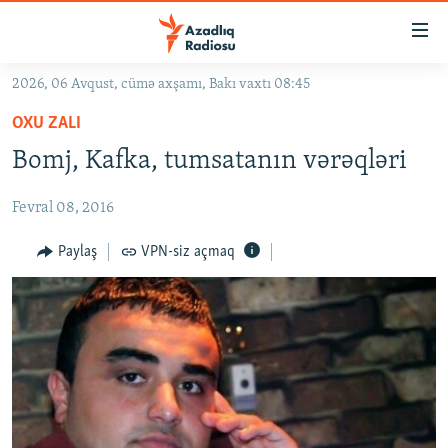
Keçid
linkləri
Əsas
2026, 06 Avqust, cümə axşamı, Bakı vaxtı 08:45
məzmuna
GÜNDƏM
OXU ZALI
qayıt
#İZAHLA
Əsas
Bomj, Kafka, tumsatanın vərəqləri
KORRUPSIOMETR
naviqasiyaya
qayıt
Fevral 08, 2016
#ƏSLINDƏ
Axtarışa
FƏRQƏ BAX
Paylaş
VPN-siz açmaq
keç
QANUNI DOĞRU
ARAŞDIRMA
MULTIMEDIA
RADIO ARXIV
VIDEO
HAQQIMIZDA
FOTOQALEREYA
OXU ZALI