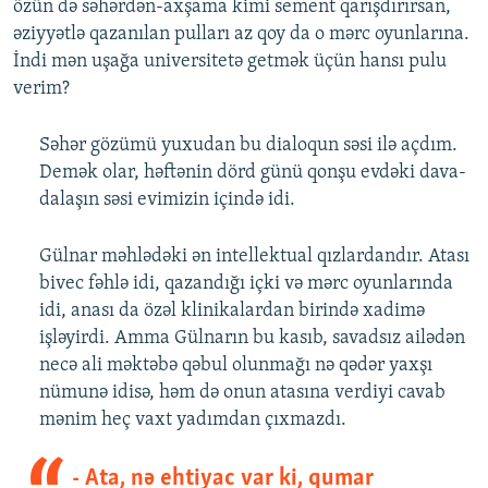
özün də səhərdən-axşama kimi sement qarışdırırsan,
əziyyətlə qazanılan pulları az qoy da o mərc oyunlarına.
İndi mən uşağa universitetə getmək üçün hansı pulu
verim?
Səhər gözümü yuxudan bu dialoqun səsi ilə açdım.
Demək olar, həftənin dörd günü qonşu evdəki dava-
dalaşın səsi evimizin içində idi.
Gülnar məhlədəki ən intellektual qızlardandır. Atası
bivec fəhlə idi, qazandığı içki və mərc oyunlarında
idi, anası da özəl klinikalardan birində xadimə
işləyirdi. Amma Gülnarın bu kasıb, savadsız ailədən
necə ali məktəbə qəbul olunmağı nə qədər yaxşı
nümunə idisə, həm də onun atasına verdiyi cavab
mənim heç vaxt yadımdan çıxmazdı.
- Ata, nə ehtiyac var ki, qumar