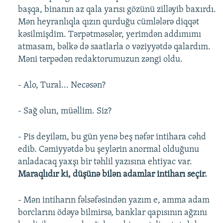
başqa, binanın az qala yarısı gözünü zilləyib baxırdı.
Mən heyranlıqla qızın qurduğu cümlələrə diqqət
kəsilmişdim. Tərpətməsələr, yerimdən addımımı
atmasam, bəlkə də saatlarla o vəziyyətdə qalardım.
Məni tərpədən redaktorumuzun zəngi oldu.
- Alo, Tural... Necəsən?
- Sağ olun, müəllim. Siz?
- Pis deyiləm, bu gün yenə beş nəfər intihara cəhd
edib. Cəmiyyətdə bu şeylərin anormal olduğunu
anladacaq yaxşı bir təhlil yazısına ehtiyac var.
Maraqlıdır ki, düşünə bilən adamlar intiharı seçir.
- Mən intiharın fəlsəfəsindən yazım e, amma adam
borclarını ödəyə bilmirsə, banklar qapısının ağzını