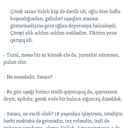
Çörək satan Valeh kişi də dərdli idi, oğlu ötən həftə
boşandığından, gəlinləri uşaqları atasına
göstərmədiyinə görə oğlan depressiya halındaydı.
Çörəyi alıb addım-addım irəlilədim. Fikirim yenə
qarışıq idi.
- Tural, mənə bir az kömək elə da, jurnalist adamsan,
pulun olar.
- Nə məsələdir, Sənan?
- Bu gün uşağı birinci sinifə qoymuşuq da, qaynanam
deyir, ayıbdır, gərək evdə bir balaca yığıncaq düzəldək.
- Sənan, nə vacib olub? 18 yaşından işləyirsən, istədiyin
hərbi məktəbə də getmədin, tez evləndin, indi də