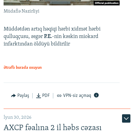
Müdafiə Nazirliyi
Müddətdən artıq həqiqi hərbi xidmət hərbi
qulluqçusu, əsgər
P.E.
-nin kəskin miokard
infarktından öldüyü bildirilir
Ətraflı burada oxuyun
Paylaş
PDF
VPN-siz açmaq
İyun 30, 2026
AXCP fəalına 2 il həbs cəzası