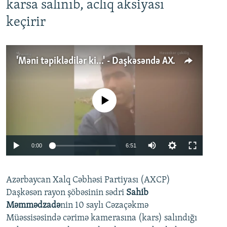
karsa salınıb, aclıq aksiyası
keçirir
'Məni təpiklədilər ki...' - Daşkəsəndə AXCP fəalının yaxınları onun həbsinə etiraz edirlər
No media source currently available
Auto
0:00
6:51
240p
Azərbaycan Xalq Cəbhəsi Partiyası (AXCP)
360p
Daşkəsən rayon şöbəsinin sədri
Sahib
480p
Auto
240p
360p
480p
Məmmədzadə
nin 10 saylı Cəzaçəkmə
720p
Müəssisəsində cərimə kamerasına (kars) salındığı
720p
1080p