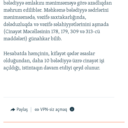
bələdiyyə əmlakını mənimsəməyə görə azadlıqdan
məhrum ediliblər. Məhkəmə bələdiyyə sədrlərini
mənimsəmədə, vəzifə saxtakarlığında,
dələduzluqda və vəzifə səlahiyyətlərinini aşmada
(Cinayət Məcəlləsinin 178, 179, 309 və 313-cü
maddələri) günahkar bilib.
Hesabatda həmçinin, kifayət qədər əsaslar
olduğundan, daha 10 bələdiyyə üzrə cinayət işi
açıldığı, istintaqın davam etdiyi qeyd olunur.
Paylaş
VPN-siz açmaq