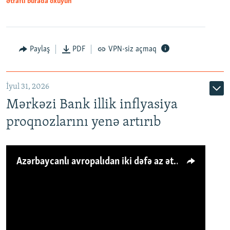
Ətraflı burada oxuyun
Paylaş
PDF
VPN-siz açmaq
İyul 31, 2026
Mərkəzi Bank illik inflyasiya
proqnozlarını yenə artırıb
Azərbaycanlı avropalıdan iki dəfə az ət yeyir, amma... 'Qiymət artımı qaçılmazdır'