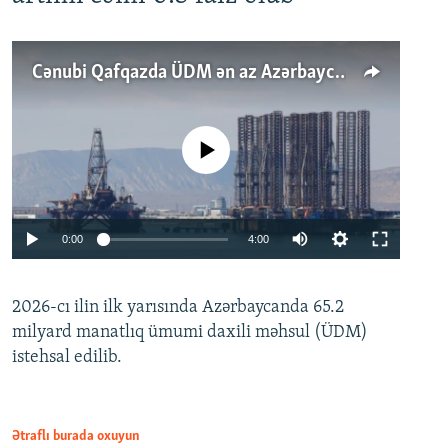
Cənubi Qafqazda ÜDM ən az Azərbaycanda artır: Qonşuları niyə Bakını qabaqlaya bilir?
No media source currently available
Auto
0:00
4:00
240p
2026-cı ilin ilk yarısında Azərbaycanda 65.2
360p
milyard manatlıq ümumi daxili məhsul (ÜDM)
480p
Auto
240p
360p
480p
istehsal edilib.
720p
720p
1080p
1080p
Ətraflı burada oxuyun