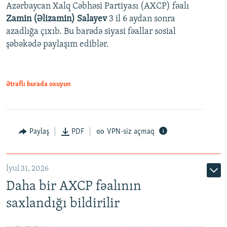
Azərbaycan Xalq Cəbhəsi Partiyası (AXCP) fəalı
Zamin (Əlizamin) Salayev
3 il 6 aydan sonra
azadlığa çıxıb. Bu barədə siyasi fəallar sosial
şəbəkədə paylaşım ediblər.
Ətraflı burada oxuyun
Paylaş
PDF
VPN-siz açmaq
İyul 31, 2026
Daha bir AXCP fəalının
saxlandığı bildirilir