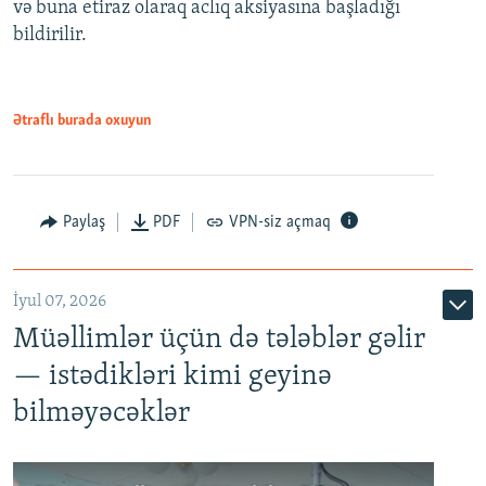
və buna etiraz olaraq aclıq aksiyasına başladığı
1080p
bildirilir.
Ətraflı burada oxuyun
Paylaş
PDF
VPN-siz açmaq
İyul 07, 2026
Müəllimlər üçün də tələblər gəlir
— istədikləri kimi geyinə
bilməyəcəklər