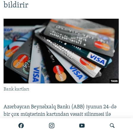
bildirir
Bank kartları
Azərbaycan Beynəlxalq Bankı (ABB) iyunun 24-də
bir çox müştərinin kartından vəsait silinməsi ilə
bağlı açıqlama yayıb. Məlumata görə, bəzi kart
hesablarında yaranmış müvəqqəti texniki problem