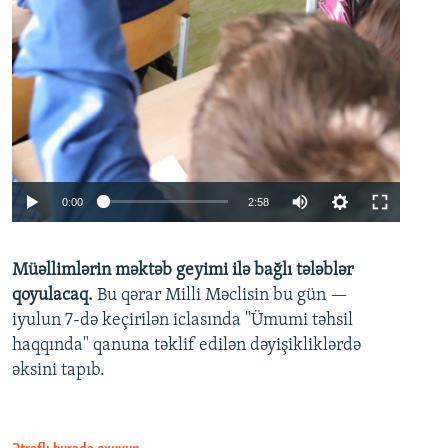
Auto
0:00
2:58
240p
Müəllimlərin məktəb geyimi ilə bağlı tələblər
360p
qoyulacaq.
Bu qərar Milli Məclisin bu gün —
480p
iyulun 7-də keçirilən iclasında "Ümumi təhsil
720p
haqqında" qanuna təklif edilən dəyişikliklərdə
əksini tapıb.
1080p