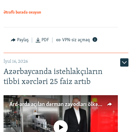
Ətraflı burada oxuyun
Paylaş
PDF
VPN-siz açmaq
İyul 16, 2026
Azərbaycanda istehlakçıların
tibbi xərcləri 25 faiz artıb
Ard-arda açılan dərman zavodları ölkənin tələbatını ödəyirmi?
No media source currently available