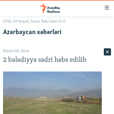
Keçid
linkləri
Əsas
2026, 09 Avqust, bazar, Bakı vaxtı 16:17
məzmuna
GÜNDƏM
Azərbaycan xəbərləri
qayıt
#İZAHLA
Əsas
KORRUPSIOMETR
naviqasiyaya
Fevral 08, 2016
qayıt
#ƏSLINDƏ
Axtarışa
2 bələdiyyə sədri həbs edilib
FƏRQƏ BAX
keç
QANUNI DOĞRU
ARAŞDIRMA
MULTIMEDIA
RADIO ARXIV
VIDEO
HAQQIMIZDA
FOTOQALEREYA
OXU ZALI