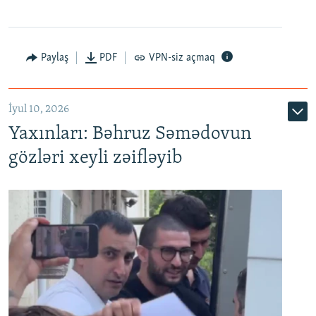
Paylaş
PDF
VPN-siz açmaq
İyul 10, 2026
Yaxınları: Bəhruz Səmədovun
gözləri xeyli zəifləyib