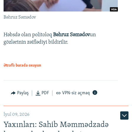
Bəhruz Səmədov
Həbsdə olan politoloq
Bəhruz Səmədov
un
gözlərinin zəiflədiyi bildirilir.
Ətraflı burada oxuyun
Paylaş
PDF
VPN-siz açmaq
İyul 09, 2026
Yaxınları: Sahib Məmmədzadə