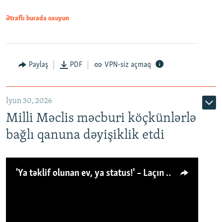
Ətraflı burada oxuyun
Paylaş
PDF
VPN-siz açmaq
İyun 30, 2026
Milli Məclis məcburi köçkünlərlə
bağlı qanuna dəyişiklik etdi
'Ya təklif olunan ev, ya status!' – Laçın köçkünü: 'Laçından başqa heç hara!'