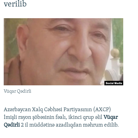
verilib
Vüqar Qədirli
Azərbaycan Xalq Cəbhəsi Partiyasının (AXCP)
İmişli rayon şöbəsinin fəalı, ikinci qrup əlil
Vüqar
Qədirli
2 il müddətinə azadlıqdan məhrum edilib.