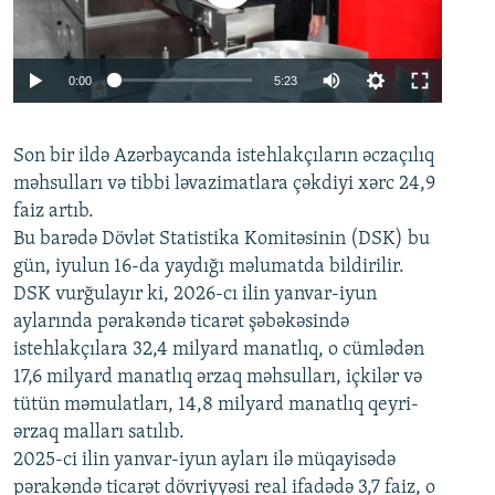
Auto
0:00
5:23
240p
Son bir ildə Azərbaycanda istehlakçıların
360p
əczaçılıq
məhsulları və tibbi ləvazimatlara çəkdiyi xərc 24,9
480p
Auto
240p
360p
480p
faiz artıb.
720p
Bu barədə Dövlət Statistika Komitəsinin (DSK) bu
720p
1080p
gün, iyulun 16-da yaydığı məlumatda bildirilir.
1080p
DSK vurğulayır ki, 2026-cı ilin yanvar-iyun
aylarında pərakəndə ticarət şəbəkəsində
istehlakçılara 32,4 milyard manatlıq, o cümlədən
17,6 milyard manatlıq ərzaq məhsulları, içkilər və
tütün məmulatları, 14,8 milyard manatlıq qeyri-
ərzaq malları satılıb.
2025-ci ilin yanvar-iyun ayları ilə müqayisədə
pərakəndə ticarət dövriyyəsi real ifadədə 3,7 faiz, o