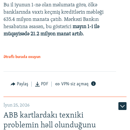
Bu il iyunun 1-nə olan məlumata görə, ölkə
360p
banklarında vaxtı keçmiş kreditlərin məbləği
480p
635.4 milyon manata çatıb. Mərkəzi Bankın
720p
hesabatına əsasən, bu göstərici
mayın 1-i ilə
müqayisədə 21.2 milyon manat artıb.
1080p
Ətraflı burada oxuyun
Auto
240p
360p
480p
Paylaş
PDF
VPN-siz açmaq
720p
1080p
İyun 25, 2026
ABB kartlardakı texniki
problemin həll olunduğunu