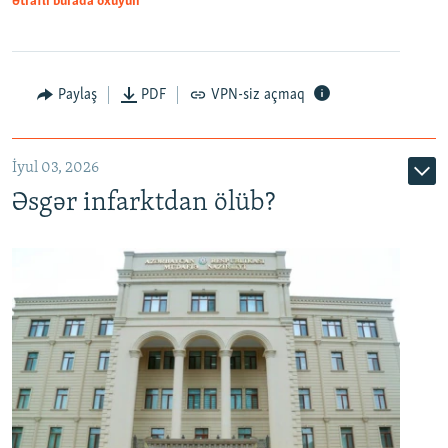
Ətraflı burada oxuyun
Auto
240p
360p
480p
Paylaş
PDF
VPN-siz açmaq
720p
1080p
İyul 03, 2026
Əsgər infarktdan ölüb?