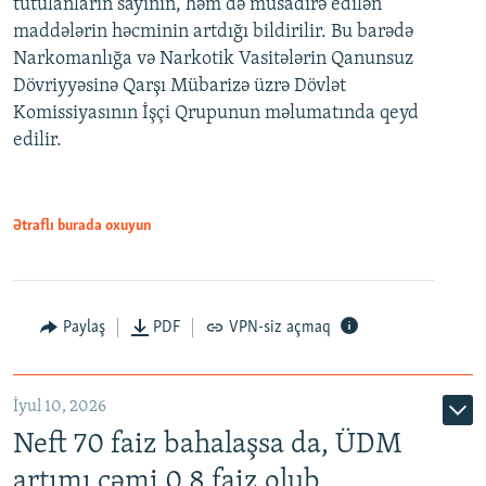
tutulanların sayının, həm də müsadirə edilən
maddələrin həcminin artdığı bildirilir. Bu barədə
Narkomanlığa və Narkotik Vasitələrin Qanunsuz
Dövriyyəsinə Qarşı Mübarizə üzrə Dövlət
Komissiyasının İşçi Qrupunun məlumatında qeyd
edilir.
Ətraflı burada oxuyun
Paylaş
PDF
VPN-siz açmaq
İyul 10, 2026
Neft 70 faiz bahalaşsa da, ÜDM
artımı cəmi 0.8 faiz olub