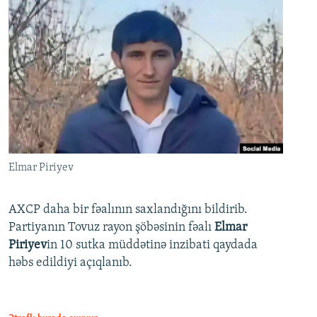
Elmar Piriyev
AXCP daha bir fəalının saxlandığını bildirib.
Partiyanın Tovuz rayon şöbəsinin fəalı
Elmar
Piriyev
in 10 sutka müddətinə inzibati qaydada
həbs edildiyi açıqlanıb.