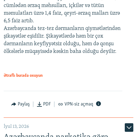
cümlədən ərzaq məhsulları, içkilər və tütün
məmulatları üzrə 1,4 faiz, qeyri-ərzaq malları üzrə
6,5 faiz artıb.
Azərbaycanda tez-tez dərmanların qiymətlərindən
şikayətlər eşidilir. Şikayətlərdə həm bir çox
dərmanların keyfiyyətsiz olduğu, həm də qonşu
ölkələrlə müqayisədə kəskin baha olduğu deyilir.
Ətraflı burada oxuyun
Paylaş
PDF
VPN-siz açmaq
İyul 13, 2026