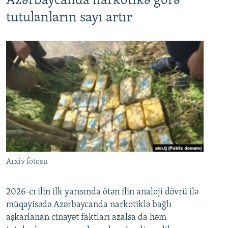
Azərbaycanda narkotikə görə
tutulanların sayı artır
Arxiv fotosu
2026-cı ilin ilk yarısında ötən ilin analoji dövrü ilə
müqayisədə Azərbaycanda narkotiklə bağlı
aşkarlanan cinayət faktları azalsa da həm