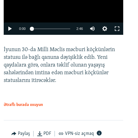
Auto
0:00
2:46
240p
İyunun 30-da Milli Məclis məcburi köçkünlərin
360p
statusu ilə bağlı qanuna dəyişiklik edib. Yeni
480p
qaydalara görə, onlara təklif olunan yaşayış
720p
sahələrindən imtina edən məcburi köçkünlər
statuslarını itirəcəklər.
1080p
Ətraflı burada oxuyun
Auto
240p
360p
480p
Paylaş
PDF
VPN-siz açmaq