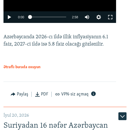
Auto
0:00
2:58
240p
Azərbaycanda 2026-cı ildə illik inflyasiyanın 6.1
360p
faiz, 2027-ci ildə isə 5.8 faiz olacağı gözlənilir.
480p
720p
1080p
Ətraflı burada oxuyun
Paylaş
PDF
VPN-siz açmaq
İyul 20, 2026
Auto
240p
360p
480p
Suriyadan 16 nəfər Azərbaycan
720p
1080p