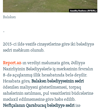
İNFOQRAFIKA
AZƏRBAYCAN ƏDƏBIYYATI KITABXANASI
MISSIYAMIZ
BIZI IZLƏ
KARIKATURA
İSLAM VƏ DEMOKRATIYA
PEŞƏ ETIKASI VƏ JURNALISTIKA STANDARTLARIMIZ
Balakən
İZ - MƏDƏNIYYƏT PROQRAMI
MATERIALLARIMIZDAN ISTIFADƏ
AZADLIQRADIOSU MOBIL TELEFONUNUZDA
RFE/RL-in bütün saytları
-
BIZIMLƏ ƏLAQƏ
2015-ci ildə vəzifə cinayətlərinə görə iki bələdiyyə
XƏBƏR BÜLLETENLƏRIMIZ
sədri məhkum olunub.
Report.az
-ın verdiyi məlumata görə, Ədliyyə
Nazirliyinin Bələdiyyələrlə iş mərkəzinin fevralın
8-də açıqlanmış illik hesabatında belə deyilir.
Hesabata görə,
Balakən bələdiyyəsinin sədri
ödənilən maliyyəni göstərilməməsi, torpaq
sahələrinin satılması, pul vəsaitlərini büdcələrinə
mədaxil edilməməsinə görə həbs edilib.
Neftçalanın Qarabucaq bələdiyyə sədri
isə