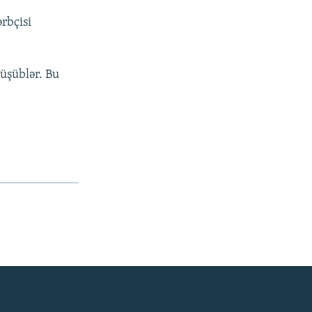
rbçisi
üşüblər. Bu