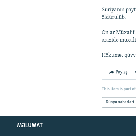
Suriyanın payt
öldürülüb.
Onlar Müxalif 
ərazidə müxalif
Hökumət qüvvəl
Paylaş
This item is part of
Dünya xəbərləri
MƏLUMAT