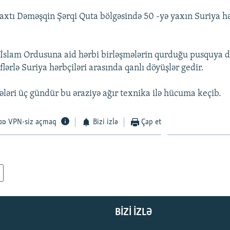
axtı Dəməşqin Şərqi Quta bölgəsində 50 -yə yaxın Suriya hə
İslam Ordusuna aid hərbi birləşmələrin qurduğu pusquya d
lərlə Suriya hərbçiləri arasında qanlı döyüşlər gedir.
əri üç gündür bu əraziyə ağır texnika ilə hücuma keçib.
VPN-siz açmaq
Bizi izlə
Çap et
BIZI IZLƏ