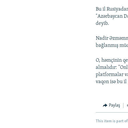
Bu il Rusiyada
"Azərbaycan D
deyib.
Nadir Əzməmməd
bağlanmış müqa
O, həmçinin qe
almalıdır: "On
platformalar va
vaqon isə bu il
Paylaş
This item is part of