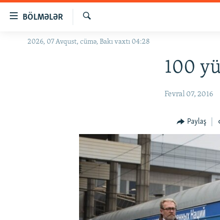
Keçid
BÖLMƏLƏR
linkləri
Axtar
Əsas
2026, 07 Avqust, cümə, Bakı vaxtı 04:28
GÜNDƏM
məzmuna
#İZAHLA
100 yü
qayıt
Əsas
KORRUPSIOMETR
naviqasiyaya
Fevral 07, 2016
#ƏSLINDƏ
qayıt
Axtarışa
FƏRQƏ BAX
Paylaş
keç
QANUNI DOĞRU
ARAŞDIRMA
MULTIMEDIA
RADIO ARXIV
VIDEO
HAQQIMIZDA
FOTOQALEREYA
OXU ZALI