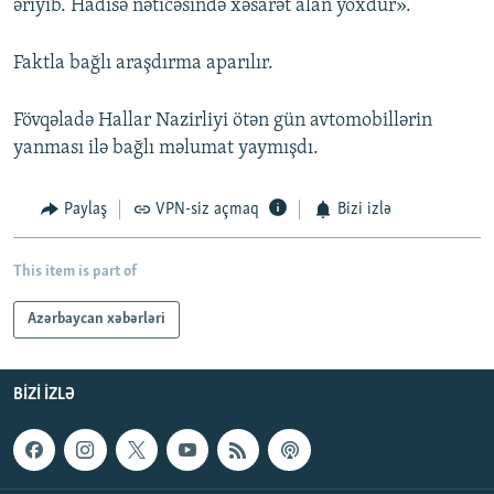
əriyib. Hadisə nəticəsində xəsarət alan yoxdur».
Faktla bağlı araşdırma aparılır.
Fövqəladə Hallar Nazirliyi ötən gün avtomobillərin
yanması ilə bağlı məlumat yaymışdı.
Paylaş
VPN-siz açmaq
Bizi izlə
This item is part of
Azərbaycan xəbərləri
BIZI IZLƏ