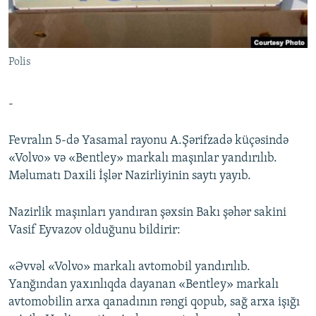
İNFOQRAFIKA
AZƏRBAYCAN ƏDƏBIYYATI KITABXANASI
MISSIYAMIZ
BIZI IZLƏ
KARIKATURA
İSLAM VƏ DEMOKRATIYA
PEŞƏ ETIKASI VƏ JURNALISTIKA STANDARTLARIMIZ
Polis
İZ - MƏDƏNIYYƏT PROQRAMI
MATERIALLARIMIZDAN ISTIFADƏ
AZADLIQRADIOSU MOBIL TELEFONUNUZDA
RFE/RL-in bütün saytları
-
BIZIMLƏ ƏLAQƏ
Fevralın 5-də Yasamal rayonu A.Şərifzadə küçəsində
XƏBƏR BÜLLETENLƏRIMIZ
«Volvo» və «Bentley» markalı maşınlar yandırılıb.
Məlumatı Daxili İşlər Nazirliyinin saytı yayıb.
Nazirlik maşınları yandıran şəxsin Bakı şəhər sakini
Vasif Eyvazov olduğunu bildirir:
«Əvvəl «Volvo» markalı avtomobil yandırılıb.
Yanğından yaxınlıqda dayanan «Bentley» markalı
avtomobilin arxa qanadının rəngi qopub, sağ arxa işığı