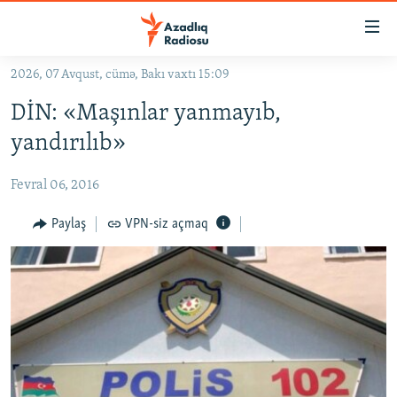
Keçid
linkləri
Əsas
2026, 07 Avqust, cümə, Bakı vaxtı 15:09
məzmuna
GÜNDƏM
DİN: «Maşınlar yanmayıb,
qayıt
#İZAHLA
Əsas
yandırılıb»
KORRUPSIOMETR
naviqasiyaya
qayıt
Fevral 06, 2016
#ƏSLINDƏ
Axtarışa
FƏRQƏ BAX
Paylaş
VPN-siz açmaq
keç
QANUNI DOĞRU
ARAŞDIRMA
MULTIMEDIA
RADIO ARXIV
VIDEO
HAQQIMIZDA
FOTOQALEREYA
OXU ZALI