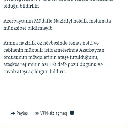
olduğu bildirilir.
Azərbaycanın Müdafiə Nazirliyi hələlik məlumata
münasibət bildirməyib.
Amma nazirlik öz növbəsində təmas xətti və
cəbhənin müxtəlif istiqamətərində Azərbaycan
ordusunun mövqelərinin atəşə tutulduğunu,
atəşkəs rejiminin azı 110 dəfə pozulduğunu və
cavab atəşi açıldığını bildirir.
Paylaş
VPN-siz açmaq