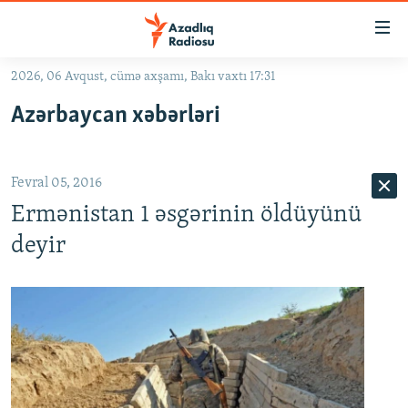
Keçid
linkləri
Əsas
2026, 06 Avqust, cümə axşamı, Bakı vaxtı 17:31
məzmuna
GÜNDƏM
Azərbaycan xəbərləri
qayıt
#İZAHLA
Əsas
KORRUPSIOMETR
naviqasiyaya
Fevral 05, 2016
qayıt
#ƏSLINDƏ
Axtarışa
Ermənistan 1 əsgərinin öldüyünü
FƏRQƏ BAX
keç
deyir
QANUNI DOĞRU
ARAŞDIRMA
MULTIMEDIA
RADIO ARXIV
VIDEO
HAQQIMIZDA
FOTOQALEREYA
OXU ZALI