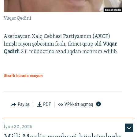
Vüqar Qədirli
Azərbaycan Xalq Cəbhəsi Partiyasının (AXCP)
İmişli rayon şöbəsinin fəalı, ikinci qrup əlil
Vüqar
Qədirli
2 il müddətinə azadlıqdan məhrum edilib.
Ətraflı burada oxuyun
Paylaş
PDF
VPN-siz açmaq
İyun 30, 2026