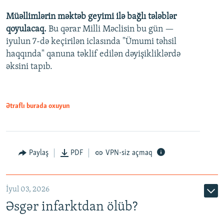
Müəllimlərin məktəb geyimi ilə bağlı tələblər
360p
qoyulacaq.
Bu qərar Milli Məclisin bu gün —
480p
iyulun 7-də keçirilən iclasında "Ümumi təhsil
720p
haqqında" qanuna təklif edilən dəyişikliklərdə
əksini tapıb.
1080p
Ətraflı burada oxuyun
Auto
240p
360p
480p
Paylaş
PDF
VPN-siz açmaq
720p
1080p
İyul 03, 2026
Əsgər infarktdan ölüb?