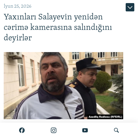
İyun 25, 2026
Yaxınları Salayevin yenidən
cərimə kamerasına salındığını
deyirlər
Zamin Salayev