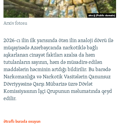
Arxiv fotosu
2026-cı ilin ilk yarısında ötən ilin analoji dövrü ilə
müqayisədə Azərbaycanda narkotiklə bağlı
aşkarlanan cinayət faktları azalsa da həm
tutulanların sayının, həm də müsadirə edilən
maddələrin həcminin artdığı bildirilir. Bu barədə
Narkomanlığa və Narkotik Vasitələrin Qanunsuz
Dövriyyəsinə Qarşı Mübarizə üzrə Dövlət
Komissiyasının İşçi Qrupunun məlumatında qeyd
edilir.
Ətraflı burada oxuyun