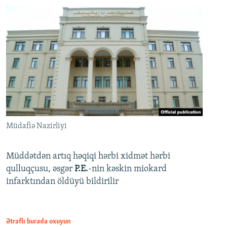
Müdafiə Nazirliyi
Müddətdən artıq həqiqi hərbi xidmət hərbi
qulluqçusu, əsgər
P.E.
-nin kəskin miokard
infarktından öldüyü bildirilir
Ətraflı burada oxuyun