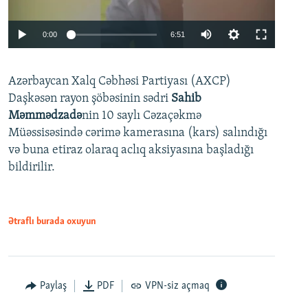
Auto
0:00
6:51
240p
Azərbaycan Xalq Cəbhəsi Partiyası (AXCP)
360p
Daşkəsən rayon şöbəsinin sədri
Sahib
480p
Auto
240p
360p
480p
Məmmədzadə
nin 10 saylı Cəzaçəkmə
720p
Müəssisəsində cərimə kamerasına (kars) salındığı
720p
1080p
və buna etiraz olaraq aclıq aksiyasına başladığı
1080p
bildirilir.
Ətraflı burada oxuyun
Paylaş
PDF
VPN-siz açmaq