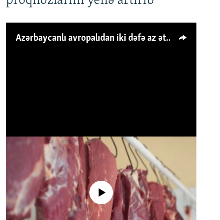
proqnozlarını yenə artırıb
Azərbaycanlı avropalıdan iki dəfə az ət yeyir, amma... 'Qiymət artımı qaçılmazdır'
No media source currently available