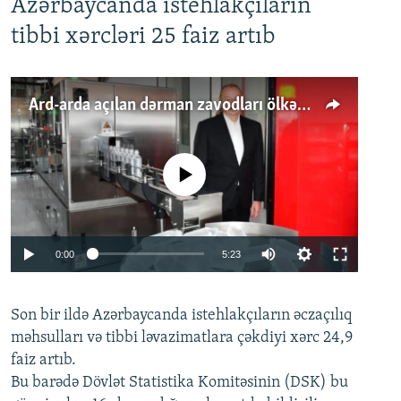
Azərbaycanda istehlakçıların
tibbi xərcləri 25 faiz artıb
Ard-arda açılan dərman zavodları ölkənin tələbatını ödəyirmi?
No media source currently available
Auto
0:00
5:23
240p
Son bir ildə Azərbaycanda istehlakçıların
360p
əczaçılıq
məhsulları və tibbi ləvazimatlara çəkdiyi xərc 24,9
480p
Auto
240p
360p
480p
faiz artıb.
720p
Bu barədə Dövlət Statistika Komitəsinin (DSK) bu
720p
1080p