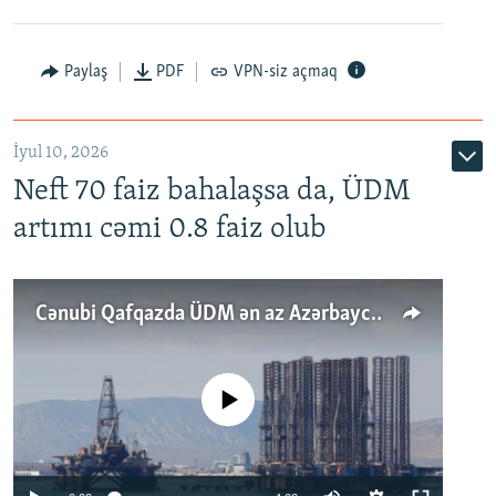
Paylaş
PDF
VPN-siz açmaq
İyul 10, 2026
Neft 70 faiz bahalaşsa da, ÜDM
artımı cəmi 0.8 faiz olub
Cənubi Qafqazda ÜDM ən az Azərbaycanda artır: Qonşuları niyə Bakını qabaqlaya bilir?
No media source currently available
Auto