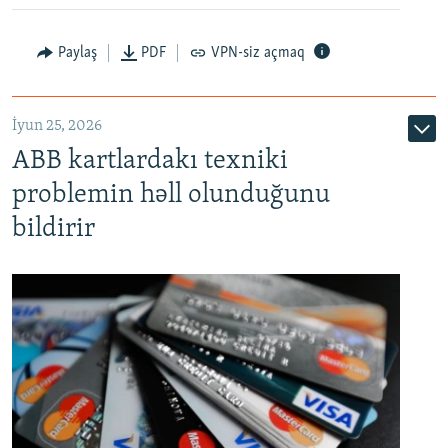
Auto
240p
360p
480p
Paylaş
PDF
VPN-siz açmaq
720p
1080p
İyun 25, 2026
ABB kartlardakı texniki
problemin həll olunduğunu
bildirir