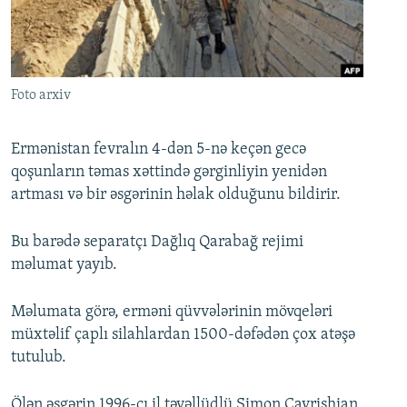
İNFOQRAFIKA
AZƏRBAYCAN ƏDƏBIYYATI KITABXANASI
MISSIYAMIZ
BIZI IZLƏ
KARIKATURA
İSLAM VƏ DEMOKRATIYA
PEŞƏ ETIKASI VƏ JURNALISTIKA STANDARTLARIMIZ
İZ - MƏDƏNIYYƏT PROQRAMI
MATERIALLARIMIZDAN ISTIFADƏ
Foto arxiv
AZADLIQRADIOSU MOBIL TELEFONUNUZDA
RFE/RL-in bütün saytları
BIZIMLƏ ƏLAQƏ
Ermənistan fevralın 4-dən 5-nə keçən gecə
qoşunların təmas xəttində gərginliyin yenidən
XƏBƏR BÜLLETENLƏRIMIZ
artması və bir əsgərinin həlak olduğunu bildirir.
Bu barədə separatçı Dağlıq Qarabağ rejimi
məlumat yayıb.
Məlumata görə, erməni qüvvələrinin mövqeləri
müxtəlif çaplı silahlardan 1500-dəfədən çox atəşə
tutulub.
Ölən əsgərin 1996-cı il təvəllüdlü Simon Cavrishian