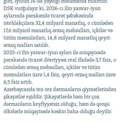
gün, iyulun 16-da yaydığı məlumatda bildirilir.
1080p
DSK vurğulayır ki, 2026-cı ilin yanvar-iyun
aylarında pərakəndə ticarət şəbəkəsində
istehlakçılara 32,4 milyard manatlıq, o cümlədən
17,6 milyard manatlıq ərzaq məhsulları, içkilər və
tütün məmulatları, 14,8 milyard manatlıq qeyri-
ərzaq malları satılıb.
2025-ci ilin yanvar-iyun ayları ilə müqayisədə
pərakəndə ticarət dövriyyəsi real ifadədə 3,7 faiz, o
cümlədən ərzaq məhsulları, içkilər və tütün
məmulatları üzrə 1,4 faiz, qeyri-ərzaq malları üzrə
6,5 faiz artıb.
Azərbaycanda tez-tez dərmanların qiymətlərindən
şikayətlər eşidilir. Şikayətlərdə həm bir çox
dərmanların keyfiyyətsiz olduğu, həm də qonşu
ölkələrlə müqayisədə kəskin baha olduğu deyilir.