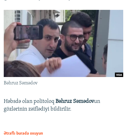
Bəhruz Səmədov
Həbsdə olan politoloq
Bəhruz Səmədov
un
gözlərinin zəiflədiyi bildirilir.
Ətraflı burada oxuyun