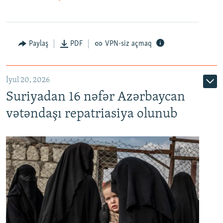
Paylaş
PDF
VPN-siz açmaq
İyul 20, 2026
Auto
240p
360p
480p
Suriyadan 16 nəfər Azərbaycan
720p
1080p
vətəndaşı repatriasiya olunub