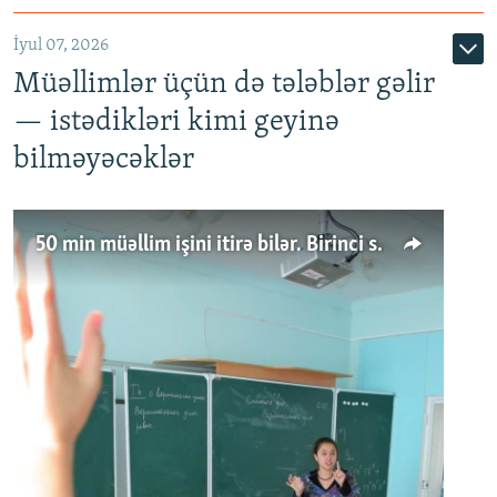
İyul 07, 2026
Müəllimlər üçün də tələblər gəlir
— istədikləri kimi geyinə
bilməyəcəklər
50 min müəllim işini itirə bilər. Birinci sinfə gedənlər azalır