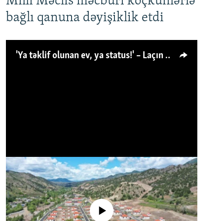
Milli Məclis məcburi köçkünlərlə
bağlı qanuna dəyişiklik etdi
'Ya təklif olunan ev, ya status!' – Laçın köçkünü: 'Laçından başqa heç hara!'
No media source currently available