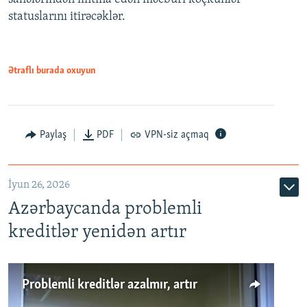
statuslarını itirəcəklər.
1080p
Ətraflı burada oxuyun
Auto
240p
360p
480p
Paylaş
PDF
VPN-siz açmaq
720p
1080p
İyun 26, 2026
Azərbaycanda problemli
kreditlər yenidən artır
Problemli kreditlər azalmır, artır