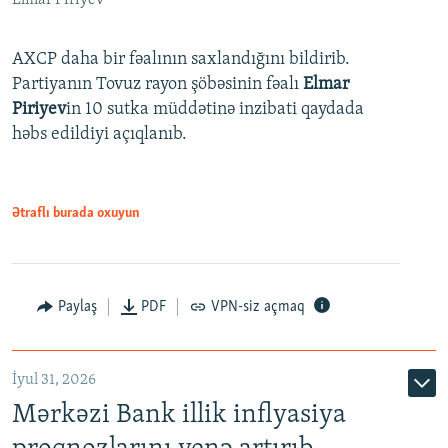
Elmar Piriyev
AXCP daha bir fəalının saxlandığını bildirib.
Partiyanın Tovuz rayon şöbəsinin fəalı
Elmar
Piriyev
in 10 sutka müddətinə inzibati qaydada
həbs edildiyi açıqlanıb.
Ətraflı burada oxuyun
Paylaş
PDF
VPN-siz açmaq
İyul 31, 2026
Mərkəzi Bank illik inflyasiya