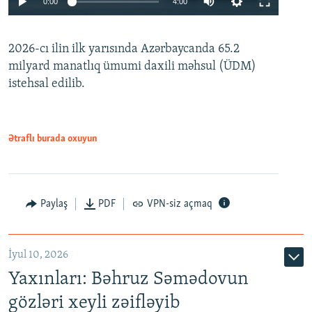
0:00
4:00
240p
2026-cı ilin ilk yarısında Azərbaycanda 65.2
360p
milyard manatlıq ümumi daxili məhsul (ÜDM)
480p
Auto
240p
360p
480p
istehsal edilib.
720p
720p
1080p
1080p
Ətraflı burada oxuyun
Paylaş
PDF
VPN-siz açmaq
İyul 10, 2026
Yaxınları: Bəhruz Səmədovun
gözləri xeyli zəifləyib