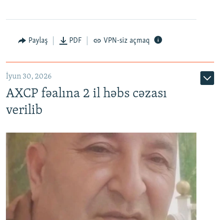
Paylaş
PDF
VPN-siz açmaq
İyun 30, 2026
AXCP fəalına 2 il həbs cəzası
verilib