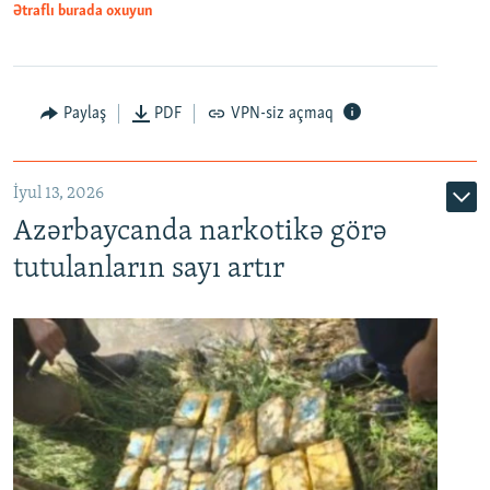
Ətraflı burada oxuyun
Paylaş
PDF
VPN-siz açmaq
İyul 13, 2026
Azərbaycanda narkotikə görə
tutulanların sayı artır