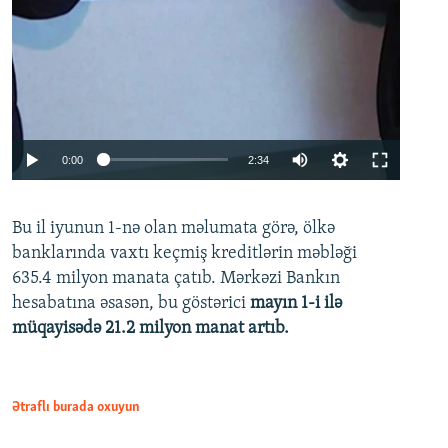
Auto
0:00
2:34
240p
Bu il iyunun 1-nə olan məlumata görə, ölkə
360p
banklarında vaxtı keçmiş kreditlərin məbləği
480p
635.4 milyon manata çatıb. Mərkəzi Bankın
720p
hesabatına əsasən, bu göstərici
mayın 1-i ilə
müqayisədə 21.2 milyon manat artıb.
1080p
Ətraflı burada oxuyun