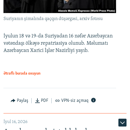
Suriyanın şimalında qaçqın düşərgəsi, arxiv fotosu
İyulun 18 və 19-da Suriyadan 16 nəfər Azərbaycan
vətəndaşı ölkəyə repatriasiya olunub. Məlumatı
Azərbaycan Xarici İşlər Nazirliyi yayıb.
Ətraflı burada oxuyun
Paylaş
PDF
VPN-siz açmaq
İyul 16, 2026