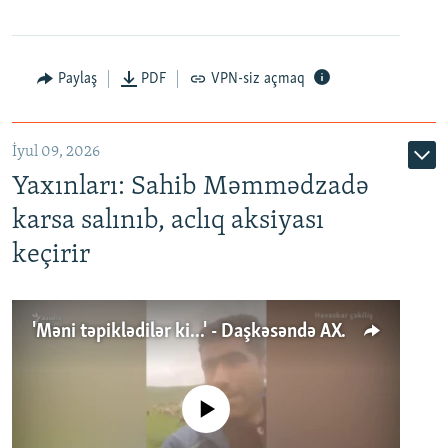
Paylaş
PDF
VPN-siz açmaq
İyul 09, 2026
Yaxınları: Sahib Məmmədzadə
karsa salınıb, aclıq aksiyası
keçirir
'Məni təpiklədilər ki...' - Daşkəsəndə AXCP fəalının yaxınları onun həbsinə etiraz edirlər
No media source currently available