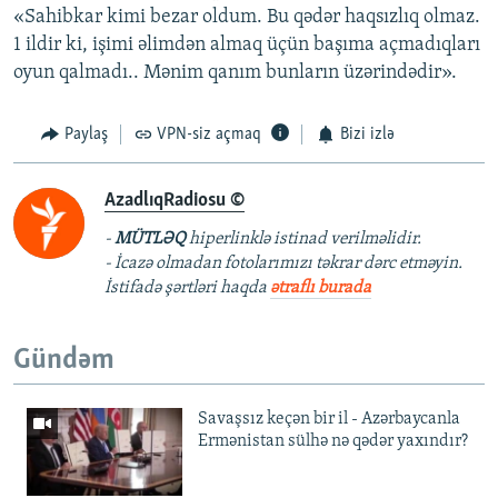
«Sahibkar kimi bezar oldum. Bu qədər haqsızlıq olmaz.
1 ildir ki, işimi əlimdən almaq üçün başıma açmadıqları
oyun qalmadı.. Mənim qanım bunların üzərindədir».
Paylaş
VPN-siz açmaq
Bizi izlə
AzadlıqRadiosu ©
-
MÜTLƏQ
hiperlinklə istinad verilməlidir.
- İcazə olmadan fotolarımızı təkrar dərc etməyin.
İstifadə şərtləri haqda
ətraflı burada
Gündəm
Savaşsız keçən bir il - Azərbaycanla
Ermənistan sülhə nə qədər yaxındır?