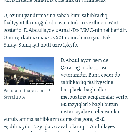
jurnalistlərlə təmasına belə imkan verilməyib.
O, özünü yandırmasına səbəb kimi sahibkarlıq
fəaliyyəti ilə məşğul olmasına imkan verilməməsini
göstərib. D.Abdullayev «Amal-D» MMC-nin rəhbəridir.
Onun şirkətinə məxsus 501 nömrəli marşrut Bakı-
Saray-Sumqayıt xətti üzrə işləyib.
D.Abdullayev həm də
Qarabağ müharibəsi
veteranıdır. Buna qədər də
sahibkarlıq fəaliyyətinə
basqılarla bağlı ölkə
Bakıda intihara cəhd - 5
mətbuatına açıqlamalar verib.
fevral 2016
Bu təzyiqlərlə bağlı bütün
instansiyalara teleqramlar
vurub, amma sahibkarın deməsinə görə, sözü
eşidilməyib. Təzyiqlərə cavab olaraq D.Abdullayev