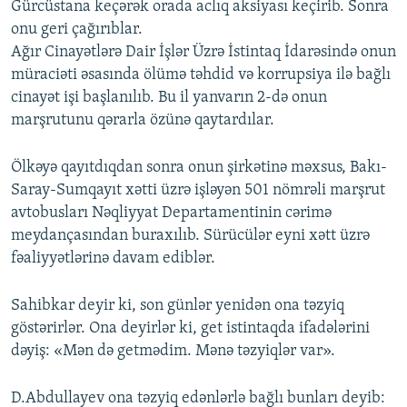
Gürcüstana keçərək orada aclıq aksiyası keçirib. Sonra
onu geri çağırıblar.
Ağır Cinayətlərə Dair İşlər Üzrə İstintaq İdarəsində onun
müraciəti əsasında ölümə təhdid və korrupsiya ilə bağlı
cinayət işi başlanılıb. Bu il yanvarın 2-də onun
marşrutunu qərarla özünə qaytardılar.
Ölkəyə qayıtdıqdan sonra onun şirkətinə məxsus, Bakı-
Saray-Sumqayıt xətti üzrə işləyən 501 nömrəli marşrut
avtobusları Nəqliyyat Departamentinin cərimə
meydançasından buraxılıb. Sürücülər eyni xətt üzrə
fəaliyyətlərinə davam ediblər.
Sahibkar deyir ki, son günlər yenidən ona təzyiq
göstərirlər. Ona deyirlər ki, get istintaqda ifadələrini
dəyiş: «Mən də getmədim. Mənə təzyiqlər var».
D.Abdullayev ona təzyiq edənlərlə bağlı bunları deyib: