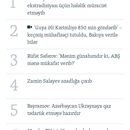
1
ekstradisiyası üçün hələlik müraciət
etməyib
2
'Guya Əli Kərimliyə 850 min göndərib' –
keçmiş mühafizəçi tutuldu, Bakıya verilə
bilər
3
Rüfət Səfərov: 'Mənim günahımdır ki, ABŞ
mənə mükafat verib?'
4
Zamin Salayev azadlığa çıxıb
5
Bayramov: Azərbaycan Ukraynaya qaz
tədarük etməyə hazırdır