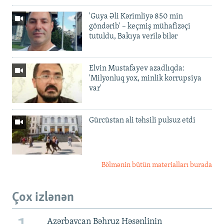
'Guya Əli Kərimliyə 850 min
göndərib' – keçmiş mühafizəçi
tutuldu, Bakıya verilə bilər
Elvin Mustafayev azadlıqda:
'Milyonluq yox, minlik korrupsiya
var'
Gürcüstan ali təhsili pulsuz etdi
Bölmənin bütün materialları burada
Çox izlənən
Azərbaycan Bəhruz Həsənlinin