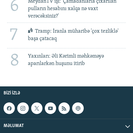
6
MeydanTV işi: 'Çamadanlarla çıxarılan
pulların hesabını xalqa nə vaxt
verəcəksiniz?'
7
Tramp: İranla müharibə 'çox tezliklə'
başa çatacaq
8
Yaxınları: Əli Kərimli məhkəməyə
aparılarkən huşunu itirib
BIZI IZLƏ
MƏLUMAT