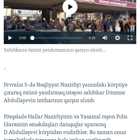
İNFOQRAFIKA
AZƏRBAYCAN ƏDƏBIYYATI KITABXANASI
MISSIYAMIZ
No media source currently available
BIZI IZLƏ
KARIKATURA
İSLAM VƏ DEMOKRATIYA
PEŞƏ ETIKASI VƏ JURNALISTIKA STANDARTLARIMIZ
İZ - MƏDƏNIYYƏT PROQRAMI
MATERIALLARIMIZDAN ISTIFADƏ
0:00
0:16
AZADLIQRADIOSU MOBIL TELEFONUNUZDA
RFE/RL-in bütün saytları
Sahibkarın özünü yandırmasının qarşısı alındı…
BIZIMLƏ ƏLAQƏ
XƏBƏR BÜLLETENLƏRIMIZ
-
Fevralın 5-də Nəqliyyat Nazirliyi yanındakı körpüyə
çıxaraq özünü yandırmaq istəyən sahibkar Dönməz
Abdullayevin intiharının qarşısı alınıb.
Fövqəladə Hallar Nazirliyinin və Yasamal rayon Polis
İdarəsinin əməkdaşları danışıqlar apararaq
D.Abdullayevi körpüdən endiriblər. Bu zaman onun