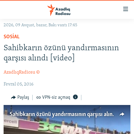
Keçid
linkləri
Əsas
2026, 09 Avqust, bazar, Bakı vaxtı 17:45
məzmuna
GÜNDƏM
SOSIAL
qayıt
#İZAHLA
Əsas
Sahibkarın özünü yandırmasının
KORRUPSIOMETR
naviqasiyaya
qarşısı alındı [video]
qayıt
#ƏSLINDƏ
Axtarışa
AzadlıqRadiosu ©
FƏRQƏ BAX
keç
Fevral 05, 2016
QANUNI DOĞRU
ARAŞDIRMA
Paylaş
VPN-siz açmaq
MULTIMEDIA
Sahibkarın özünü yandırmasının qarşısı alındı…
RADIO ARXIV
VIDEO
HAQQIMIZDA
FOTOQALEREYA
OXU ZALI