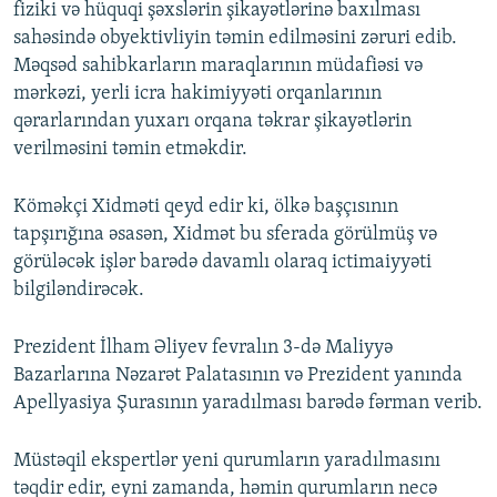
fiziki və hüquqi şəxslərin şikayətlərinə baxılması
sahəsində obyektivliyin təmin edilməsini zəruri edib.
Məqsəd sahibkarların maraqlarının müdafiəsi və
mərkəzi, yerli icra hakimiyyəti orqanlarının
qərarlarından yuxarı orqana təkrar şikayətlərin
verilməsini təmin etməkdir.
Köməkçi Xidməti qeyd edir ki, ölkə başçısının
tapşırığına əsasən, Xidmət bu sferada görülmüş və
görüləcək işlər barədə davamlı olaraq ictimaiyyəti
bilgiləndirəcək.
Prezident İlham Əliyev fevralın 3-də Maliyyə
Bazarlarına Nəzarət Palatasının və Prezident yanında
Apellyasiya Şurasının yaradılması barədə fərman verib.
Müstəqil ekspertlər yeni qurumların yaradılmasını
təqdir edir, eyni zamanda, həmin qurumların necə