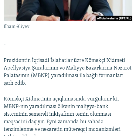
İNFOQRAFIKA
AZƏRBAYCAN ƏDƏBIYYATI KITABXANASI
MISSIYAMIZ
BIZI IZLƏ
KARIKATURA
İSLAM VƏ DEMOKRATIYA
PEŞƏ ETIKASI VƏ JURNALISTIKA STANDARTLARIMIZ
İlham Əliyev
İZ - MƏDƏNIYYƏT PROQRAMI
MATERIALLARIMIZDAN ISTIFADƏ
AZADLIQRADIOSU MOBIL TELEFONUNUZDA
RFE/RL-in bütün saytları
-
BIZIMLƏ ƏLAQƏ
Prezidentin İqtisadi İslahatlar üzrə Köməkçi Xidməti
XƏBƏR BÜLLETENLƏRIMIZ
Apellyasiya Şuralarının və Maliyyə Bazarlarına Nəzarət
Palatasının (MBNP) yaradılması ilə bağlı fərmanları
şərh edib.
Köməkçi Xidmətinin açıqlamasında vurğulanır ki,
MBNP-nın yaradılması ölkənin maliyyə-bank
sisteminin səmərəli inkişafının təmin olunması
məqsədini daşıyır. Eyni zamanda bu sahədə
tənzimlənmə və nəzarətin mütərəqqi mexanizmləri