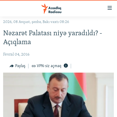
Keçid
linkləri
Əsas
2026, 08 Avqust, şənbə, Bakı vaxtı 08:26
məzmuna
GÜNDƏM
Nəzarət Palatası niyə yaradıldı? -
qayıt
#İZAHLA
Əsas
Açıqlama
KORRUPSIOMETR
naviqasiyaya
qayıt
Fevral 04, 2016
#ƏSLINDƏ
Axtarışa
FƏRQƏ BAX
Paylaş
VPN-siz açmaq
keç
QANUNI DOĞRU
ARAŞDIRMA
MULTIMEDIA
RADIO ARXIV
VIDEO
HAQQIMIZDA
FOTOQALEREYA
OXU ZALI