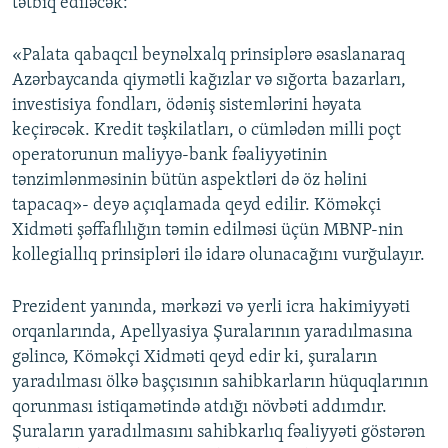
tətbiq ediləcək:
«Palata qabaqcıl beynəlxalq prinsiplərə əsaslanaraq
Azərbaycanda qiymətli kağızlar və sığorta bazarları,
investisiya fondları, ödəniş sistemlərini həyata
keçirəcək. Kredit təşkilatları, o cümlədən milli poçt
operatorunun maliyyə-bank fəaliyyətinin
tənzimlənməsinin bütün aspektləri də öz həlini
tapacaq»- deyə açıqlamada qeyd edilir. Köməkçi
Xidməti şəffaflılığın təmin edilməsi üçün MBNP-nin
kollegiallıq prinsipləri ilə idarə olunacağını vurğulayır.
Prezident yanında, mərkəzi və yerli icra hakimiyyəti
orqanlarında, Apellyasiya Şuralarının yaradılmasına
gəlincə, Köməkçi Xidməti qeyd edir ki, şuraların
yaradılması ölkə başçısının sahibkarların hüquqlarının
qorunması istiqamətində atdığı növbəti addımdır.
Şuraların yaradılmasını sahibkarlıq fəaliyyəti göstərən