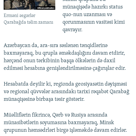
münaqişədə hazırkı status
quo-nun uzanması və
Erməni əsgərlər
qorunmasının vasitəsi kimi
Qarabağda təlim zamanı
qavrayır.
Azərbaycan da, ara-sıra səslənən tənqidlərinə
baxmayaraq, bu qrupla əməkdaşlığını davam etdirir,
hərçənd onun tərkibinin başqa ölkələrin də daxil
edilməsi hesabına genişləndirilməsinə çağırışlar edir.
Hesabatda deyilir ki, regionda geosiyasətin dəyişməsi
və regional qüvvələr arasındakı tarixi rəqabət Qarabağ
münaqişəsinə birbaşa təsir göstərir.
Müəlliflərin fikrincə, Qərb və Rusiya arasında
münasibətlərin soyumasına baxmayaraq, Minsk
qrupunun həmsədrləri birgə işləməkdə davam edirlər.