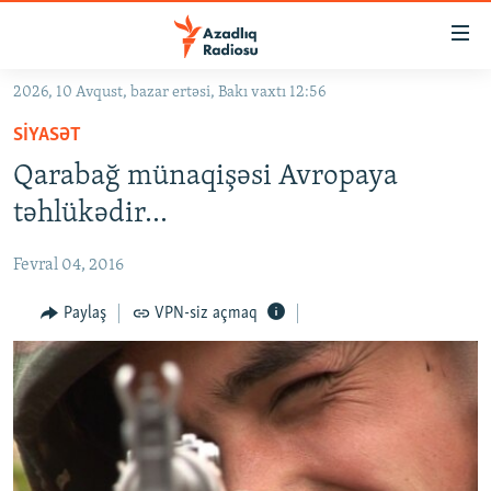
Keçid
linkləri
Əsas
2026, 10 Avqust, bazar ertəsi, Bakı vaxtı 12:56
məzmuna
GÜNDƏM
SIYASƏT
qayıt
#İZAHLA
Əsas
Qarabağ münaqişəsi Avropaya
KORRUPSIOMETR
naviqasiyaya
təhlükədir…
qayıt
#ƏSLINDƏ
Axtarışa
Fevral 04, 2016
FƏRQƏ BAX
keç
QANUNI DOĞRU
Paylaş
VPN-siz açmaq
ARAŞDIRMA
MULTIMEDIA
RADIO ARXIV
VIDEO
HAQQIMIZDA
FOTOQALEREYA
OXU ZALI