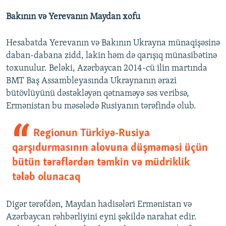
Bakının və Yerevanın Maydan xofu
Hesabatda Yerevanın və Bakının Ukrayna münaqişəsinə
daban-dabana zidd, lakin həm də qarışıq münasibətinə
toxunulur. Beləki, Azərbaycan 2014-cü ilin martında
BMT Baş Assambleyasında Ukraynanın ərazi
bütövlüyünü dəstəkləyən qətnaməyə səs veribsə,
Ermənistan bu məsələdə Rusiyanın tərəfində olub.
Regionun Türkiyə-Rusiya
qarşıdurmasının alovuna düşməməsi üçün
bütün tərəflərdən təmkin və müdriklik
tələb olunacaq
Digər tərəfdən, Maydan hadisələri Ermənistan və
Azərbaycan rəhbərliyini eyni şəkildə narahat edir.