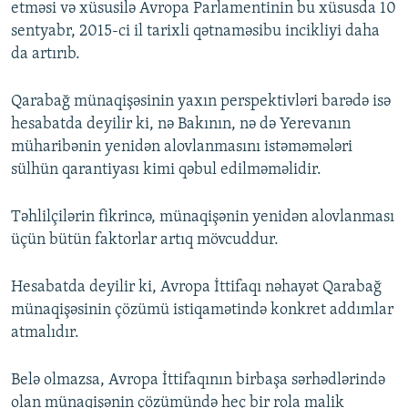
etməsi və xüsusilə Avropa Parlamentinin bu xüsusda 10
sentyabr, 2015-ci il tarixli qətnaməsibu incikliyi daha
da artırıb.
Qarabağ münaqişəsinin yaxın perspektivləri barədə isə
hesabatda deyilir ki, nə Bakının, nə də Yerevanın
müharibənin yenidən alovlanmasını istəməmələri
sülhün qarantiyası kimi qəbul edilməməlidir.
Təhlilçilərin fikrincə, münaqişənin yenidən alovlanması
üçün bütün faktorlar artıq mövcuddur.
Hesabatda deyilir ki, Avropa İttifaqı nəhayət Qarabağ
münaqişəsinin çözümü istiqamətində konkret addımlar
atmalıdır.
Belə olmazsa, Avropa İttifaqının birbaşa sərhədlərində
olan münaqişənin çözümündə heç bir rola malik