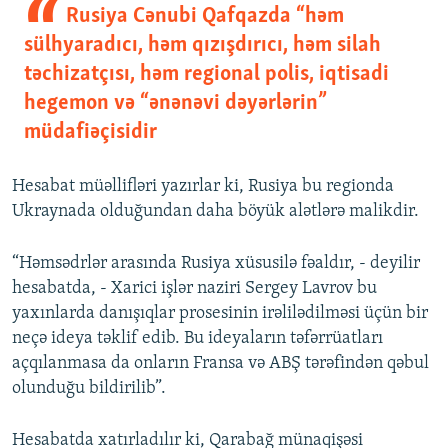
Rusiya Cənubi Qafqazda “həm
sülhyaradıcı, həm qızışdırıcı, həm silah
təchizatçısı, həm regional polis, iqtisadi
hegemon və “ənənəvi dəyərlərin”
müdafiəçisidir
Hesabat müəllifləri yazırlar ki, Rusiya bu regionda
Ukraynada olduğundan daha böyük alətlərə malikdir.
“Həmsədrlər arasında Rusiya xüsusilə fəaldır, - deyilir
hesabatda, - Xarici işlər naziri Sergey Lavrov bu
yaxınlarda danışıqlar prosesinin irəlilədilməsi üçün bir
neçə ideya təklif edib. Bu ideyaların təfərrüatları
açqılanmasa da onların Fransa və ABŞ tərəfindən qəbul
olunduğu bildirilib”.
Hesabatda xatırladılır ki, Qarabağ münaqişəsi