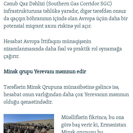
Cənub Qaz Dəhlizi (Southern Gas Corridor SGC)
infrastrukturuna təhlükə yaradır, digər tərəfdən onsuz
da qaçqın böhranının içində olan Avropa üçün daha bir
potensial miqrant axını riskinə yol açır.
Hesabat Avropa İttifaqını münaqişənin
nizamlanmasında daha fəal və praktik rol oynamağa
çağırır.
Minsk qrupu Yerevanı məmnun edir
Tərəflərin Minsk Qrupuna münasibətinə gəlincə isə,
hesabat onun varlığından daha çox Yerevanın məmnun
olduğu qənaətindədir.
Müəlliflərin fikrincə, bu ona
görə baş verir ki, Ermənistan
Minsk qrupunu bu