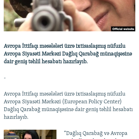
İNFOQRAFIKA
AZƏRBAYCAN ƏDƏBIYYATI KITABXANASI
MISSIYAMIZ
BIZI IZLƏ
KARIKATURA
İSLAM VƏ DEMOKRATIYA
PEŞƏ ETIKASI VƏ JURNALISTIKA STANDARTLARIMIZ
İZ - MƏDƏNIYYƏT PROQRAMI
MATERIALLARIMIZDAN ISTIFADƏ
AZADLIQRADIOSU MOBIL TELEFONUNUZDA
RFE/RL-in bütün saytları
Avropa İttifaqı məsələləri üzrə ixtisaslaşmış nüfuzlu
BIZIMLƏ ƏLAQƏ
Avropa Siyasəti Mərkəzi Dağlıq Qarabağ münaqişəsinə
dair geniş təhlil hesabatı hazırlayıb.
XƏBƏR BÜLLETENLƏRIMIZ
-
Avropa İttifaqı məsələləri üzrə ixtisaslaşmış nüfuzlu
Avropa Siyasəti Mərkəzi (European Policy Center)
Dağlıq Qarabağ münaqişəsinə dair geniş təhlil hesabatı
hazırlayıb.
“Dağlıq Qarabağ və Avropa