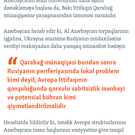
Azərbaycanın ərazi bütövlüyünü daha aydın
dəstəkləməyə başlasa da, Bakı İttifaqın Qarabağ
münaqişəsinə yanaşmasından ümumən narazıdır.
Azərbaycan hesab edir ki, Aİ Azərbaycan torpaqlarının
işğalına, Ukrayna ərazisinə Rusiyanın müdaxiləsinə
verdiyi reaksiyadan daha yumşaq münasibət bəsləyir.
Qarabağ münaqişəsi bundan sonra
Rusiyanın periferiyasında lokal problem
kimi deyil, Avropa İttifaqının
qonşuluğunda qorxulu sabitsizlik mənbəyi
və potensial böhran kimi
qiymətləndirilməlidir
Hesabatda bildirilir ki, üstəlik Avropa strukturlarının
Azərbaycanı insan haqlarının vəziyyətinə görə tənqid