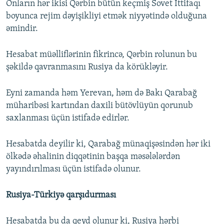
Onların hər ikisi Qərbin bütün keçmiş Sovet İttifaqı
boyunca rejim dəyişikliyi etmək niyyətində olduğuna
əmindir.
Hesabat müəlliflərinin fikrincə, Qərbin rolunun bu
şəkildə qavranmasını Rusiya da körükləyir.
Eyni zamanda həm Yerevan, həm də Bakı Qarabağ
müharibəsi kartından daxili bütövlüyün qorunub
saxlanması üçün istifadə edirlər.
Hesabatda deyilir ki, Qarabağ münaqişəsindən hər iki
ölkədə əhalinin diqqətinin başqa məsələlərdən
yayındırılması üçün istifadə olunur.
Rusiya-Türkiyə qarşıdurması
Hesabatda bu da qeyd olunur ki, Rusiya hərbi