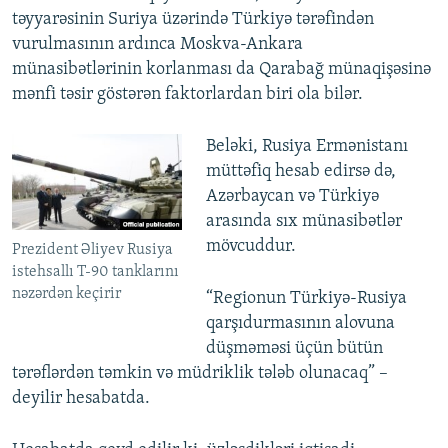
təyyarəsinin Suriya üzərində Türkiyə tərəfindən
vurulmasının ardınca Moskva-Ankara
münasibətlərinin korlanması da Qarabağ münaqişəsinə
mənfi təsir göstərən faktorlardan biri ola bilər.
Beləki, Rusiya Ermənistanı
müttəfiq hesab edirsə də,
Azərbaycan və Türkiyə
arasında sıx münasibətlər
mövcuddur.
Prezident Əliyev Rusiya
istehsallı T-90 tanklarını
nəzərdən keçirir
“Regionun Türkiyə-Rusiya
qarşıdurmasının alovuna
düşməməsi üçün bütün
tərəflərdən təmkin və müdriklik tələb olunacaq” –
deyilir hesabatda.