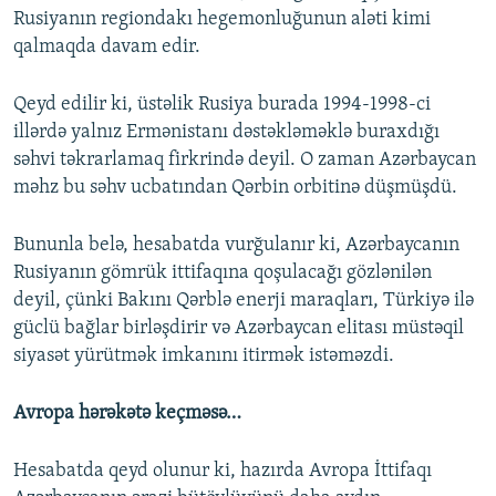
Rusiyanın regiondakı hegemonluğunun aləti kimi
qalmaqda davam edir.
Qeyd edilir ki, üstəlik Rusiya burada 1994-1998-ci
illərdə yalnız Ermənistanı dəstəkləməklə buraxdığı
səhvi təkrarlamaq firkrində deyil. O zaman Azərbaycan
məhz bu səhv ucbatından Qərbin orbitinə düşmüşdü.
Bununla belə, hesabatda vurğulanır ki, Azərbaycanın
Rusiyanın gömrük ittifaqına qoşulacağı gözlənilən
deyil, çünki Bakını Qərblə enerji maraqları, Türkiyə ilə
güclü bağlar birləşdirir və Azərbaycan elitası müstəqil
siyasət yürütmək imkanını itirmək istəməzdi.
Avropa hərəkətə keçməsə…
Hesabatda qeyd olunur ki, hazırda Avropa İttifaqı