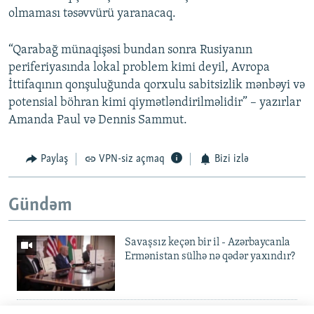
olmaması təsəvvürü yaranacaq.
“Qarabağ münaqişəsi bundan sonra Rusiyanın
periferiyasında lokal problem kimi deyil, Avropa
İttifaqının qonşuluğunda qorxulu sabitsizlik mənbəyi və
potensial böhran kimi qiymətləndirilməlidir” – yazırlar
Amanda Paul və Dennis Sammut.
Paylaş
VPN-siz açmaq
Bizi izlə
Gündəm
Savaşsız keçən bir il - Azərbaycanla
Ermənistan sülhə nə qədər yaxındır?