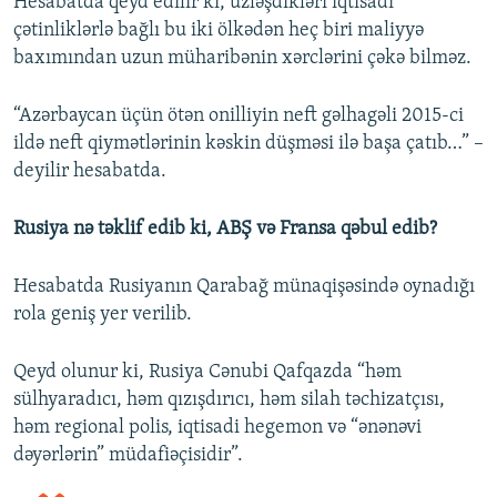
Hesabatda qeyd edilir ki, üzləşdikləri iqtisadi
çətinliklərlə bağlı bu iki ölkədən heç biri maliyyə
baxımından uzun müharibənin xərclərini çəkə bilməz.
“Azərbaycan üçün ötən onilliyin neft gəlhagəli 2015-ci
ildə neft qiymətlərinin kəskin düşməsi ilə başa çatıb…” –
deyilir hesabatda.
Rusiya nə təklif edib ki, ABŞ və Fransa qəbul edib?
Hesabatda Rusiyanın Qarabağ münaqişəsində oynadığı
rola geniş yer verilib.
Qeyd olunur ki, Rusiya Cənubi Qafqazda “həm
sülhyaradıcı, həm qızışdırıcı, həm silah təchizatçısı,
həm regional polis, iqtisadi hegemon və “ənənəvi
dəyərlərin” müdafiəçisidir”.