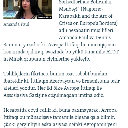
Sərhədlərində Böhranlar
Mənbəyi” (Nagorno-
Karabakh and the Arc of
Crises on Europe’s Borders)
Amanda Paul
adlı hesabatın müəllifləri
Amanda Paul və Dennis
Sammut yazırlar ki, Avropa İttifaqı bu münaqişənin
kənarında qalaraq, əvəzində bu yükü tamamilə ATƏT-
in Minsk qrupunun çiyinlərinə yükləyib.
Təhlilçilərin fikrincə, bunun əsas səbəbi bundan
ibarətdir ki, İttifaqın Azərbaycan və Ermənistana təsir
alətləri yoxdur. Hər iki ölkə Avropa İttifaqı ilə
Assosiasiya Sazişinə qoşulmaqdan imtina edib.
Hesabatda qeyd edilir ki, buna baxmayaraq, Avropa
İttifaqı bu münaqişəyə tamamilə biganə qala bilmir,
çünki gərginliyin eskalasiyası nəinki Avropanın yeni