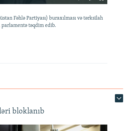
240p
EMBED
PAYLAŞ
tan Fəhlə Partiyası) buraxılması və tərksilah
360p
i parlamentə təqdim edib.
480p
720p
1080p
360p
480p
1080p
əri bloklanıb