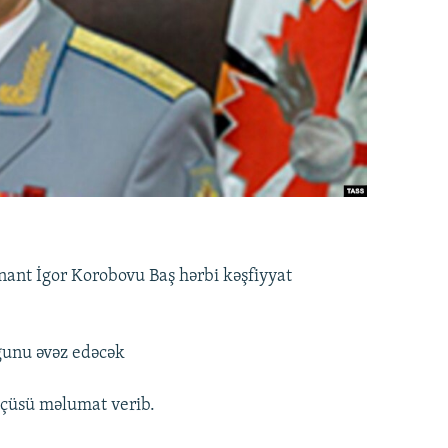
nant İgor Korobovu Baş hərbi kəşfiyyat
rgunu əvəz edəcək
zçüsü məlumat verib.