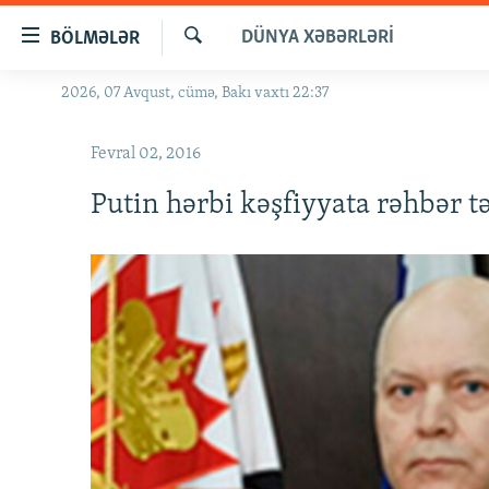
Keçid
DÜNYA XƏBƏRLƏRI
BÖLMƏLƏR
linkləri
Axtar
Əsas
2026, 07 Avqust, cümə, Bakı vaxtı 22:37
GÜNDƏM
məzmuna
#İZAHLA
qayıt
Fevral 02, 2016
Əsas
KORRUPSIOMETR
naviqasiyaya
Putin hərbi kəşfiyyata rəhbər tə
#ƏSLINDƏ
qayıt
Axtarışa
FƏRQƏ BAX
keç
QANUNI DOĞRU
ARAŞDIRMA
MULTIMEDIA
RADIO ARXIV
VIDEO
HAQQIMIZDA
FOTOQALEREYA
OXU ZALI