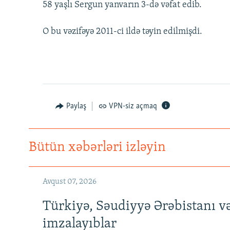
58 yaşlı Sergun yanvarın 3-də vəfat edib.
O bu vəzifəyə 2011-ci ildə təyin edilmişdi.
Paylaş
VPN-siz açmaq
Bütün xəbərləri izləyin
Avqust 07, 2026
Türkiyə, Səudiyyə Ərəbistanı v
imzalayıblar