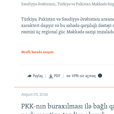
Səudiyyə Ərəbistanı, Türkiyə və Pakistan Məkkədə birg
Türkiyə, Pakistan və Səudiyyə Ərəbistanı arası
xarakteri daşıyır və bu sahədə qarşılıqlı dəstəy
rəsmisi üç regional güc Məkkədə sazişi imzaladı
Ətraflı burada oxuyun
Paylaş
PDF
VPN-siz açmaq
Avqust 05, 2026
PKK-nın buraxılması ilə bağlı q