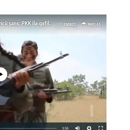
Türkiyənin dönüş nöqtəsi, ya Ərdoğana üçüncü şans: PKK ilə qəfil barışıq nə deməkdir?
EMBED
PAYLAŞ
currently available
Auto
5:56