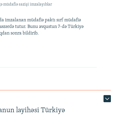
ə müdafiə sazişi imzalayıblar
nda imzalanan müdafiə paktı sırf müdafiə
i nəzərdə tutur. Bunu avqustun 7-də Türkiyə
qdan sonra bildirib.
anun layihəsi Türkiyə