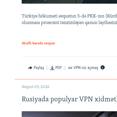
Türkiyə hökuməti avqustun 5-də PKK-nın (Kürdüs
olunması prosesini tənzimləyən qanun layihəsin
Ətraflı burada oxuyun
Auto
240p
720p
Paylaş
PDF
VPN-siz açmaq
Avqust 05, 2026
Rusiyada populyar VPN xidmətl