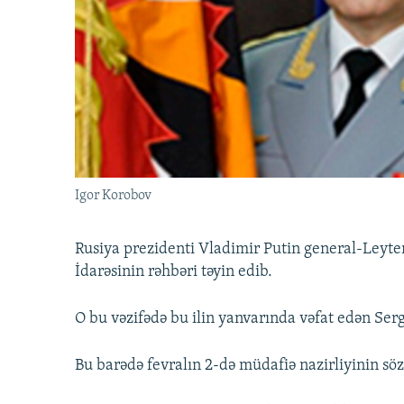
İNFOQRAFIKA
AZƏRBAYCAN ƏDƏBIYYATI KITABXANASI
MISSIYAMIZ
KARIKATURA
İSLAM VƏ DEMOKRATIYA
PEŞƏ ETIKASI VƏ JURNALISTIKA
STANDARTLARIMIZ
İZ - MƏDƏNIYYƏT PROQRAMI
MATERIALLARIMIZDAN ISTIFADƏ
AZADLIQRADIOSU MOBIL TELEFONUNUZDA
BIZIMLƏ ƏLAQƏ
XƏBƏR BÜLLETENLƏRIMIZ
Igor Korobov
Rusiya prezidenti Vladimir Putin general-Leyte
İdarəsinin rəhbəri təyin edib.
O bu vəzifədə bu ilin yanvarında vəfat edən Se
Bu barədə fevralın 2-də müdafiə nazirliyinin sö