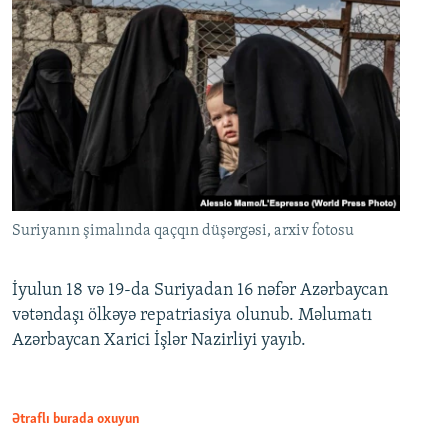
Suriyanın şimalında qaçqın düşərgəsi, arxiv fotosu
İyulun 18 və 19-da Suriyadan 16 nəfər Azərbaycan
vətəndaşı ölkəyə repatriasiya olunub. Məlumatı
Azərbaycan Xarici İşlər Nazirliyi yayıb.
Ətraflı burada oxuyun