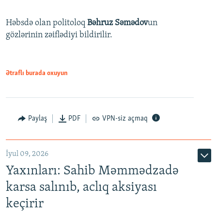
Həbsdə olan politoloq
Bəhruz Səmədov
un
gözlərinin zəiflədiyi bildirilir.
Ətraflı burada oxuyun
Paylaş
PDF
VPN-siz açmaq
İyul 09, 2026
Yaxınları: Sahib Məmmədzadə
karsa salınıb, aclıq aksiyası
keçirir