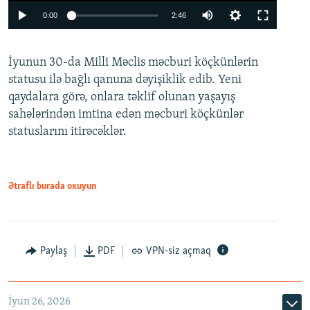
Auto
0:00
2:46
240p
İyunun 30-da Milli Məclis məcburi köçkünlərin
360p
statusu ilə bağlı qanuna dəyişiklik edib. Yeni
480p
qaydalara görə, onlara təklif olunan yaşayış
720p
sahələrindən imtina edən məcburi köçkünlər
statuslarını itirəcəklər.
1080p
Ətraflı burada oxuyun
Auto
240p
360p
480p
Paylaş
PDF
VPN-siz açmaq
720p
1080p
İyun 26, 2026