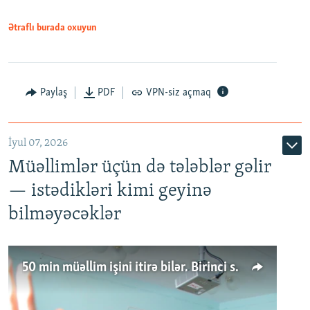
Ətraflı burada oxuyun
Paylaş
PDF
VPN-siz açmaq
İyul 07, 2026
Müəllimlər üçün də tələblər gəlir
— istədikləri kimi geyinə
bilməyəcəklər
50 min müəllim işini itirə bilər. Birinci sinfə gedənlər azalır