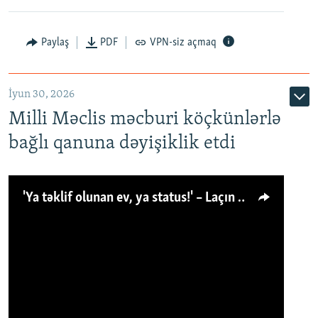
Paylaş
PDF
VPN-siz açmaq
İyun 30, 2026
Milli Məclis məcburi köçkünlərlə
bağlı qanuna dəyişiklik etdi
'Ya təklif olunan ev, ya status!' – Laçın köçkünü: 'Laçından başqa heç hara!'