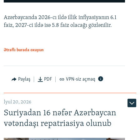
240p
Azərbaycanda 2026-cı ildə illik inflyasiyanın 6.1
360p
faiz, 2027-ci ildə isə 5.8 faiz olacağı gözlənilir.
480p
720p
1080p
Ətraflı burada oxuyun
Paylaş
PDF
VPN-siz açmaq
İyul 20, 2026
Auto
240p
360p
480p
Suriyadan 16 nəfər Azərbaycan
720p
1080p
vətəndaşı repatriasiya olunub