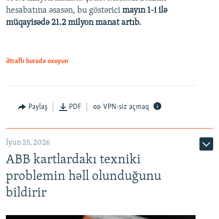
720p
hesabatına əsasən, bu göstərici
mayın 1-i ilə
müqayisədə 21.2 milyon manat artıb.
1080p
Ətraflı burada oxuyun
Auto
240p
360p
480p
Paylaş
PDF
VPN-siz açmaq
720p
1080p
İyun 25, 2026
ABB kartlardakı texniki
problemin həll olunduğunu
bildirir