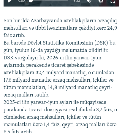
0:00
5:23
240p
Son bir ildə Azərbaycanda istehlakçıların
360p
əczaçılıq
məhsulları və tibbi ləvazimatlara çəkdiyi xərc 24,9
480p
Auto
240p
360p
480p
faiz artıb.
720p
Bu barədə Dövlət Statistika Komitəsinin (DSK) bu
720p
1080p
gün, iyulun 16-da yaydığı məlumatda bildirilir.
1080p
DSK vurğulayır ki, 2026-cı ilin yanvar-iyun
aylarında pərakəndə ticarət şəbəkəsində
istehlakçılara 32,4 milyard manatlıq, o cümlədən
17,6 milyard manatlıq ərzaq məhsulları, içkilər və
tütün məmulatları, 14,8 milyard manatlıq qeyri-
ərzaq malları satılıb.
2025-ci ilin yanvar-iyun ayları ilə müqayisədə
pərakəndə ticarət dövriyyəsi real ifadədə 3,7 faiz, o
cümlədən ərzaq məhsulları, içkilər və tütün
məmulatları üzrə 1,4 faiz, qeyri-ərzaq malları üzrə
6,5 faiz artıb.