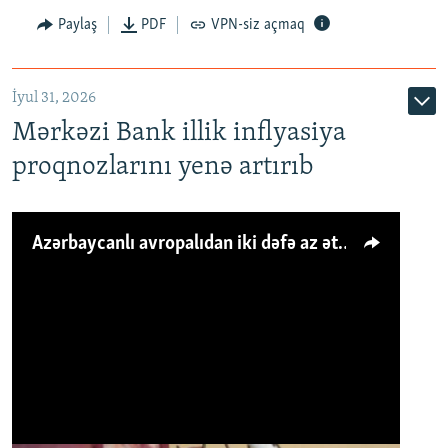
Paylaş
PDF
VPN-siz açmaq
İyul 31, 2026
Mərkəzi Bank illik inflyasiya
proqnozlarını yenə artırıb
Azərbaycanlı avropalıdan iki dəfə az ət yeyir, amma... 'Qiymət artımı qaçılmazdır'