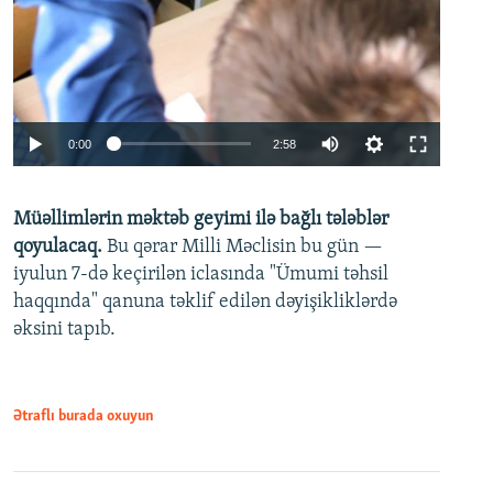
Auto
0:00
2:58
240p
Müəllimlərin məktəb geyimi ilə bağlı tələblər
360p
qoyulacaq.
Bu qərar Milli Məclisin bu gün —
480p
iyulun 7-də keçirilən iclasında "Ümumi təhsil
720p
haqqında" qanuna təklif edilən dəyişikliklərdə
əksini tapıb.
1080p
Ətraflı burada oxuyun