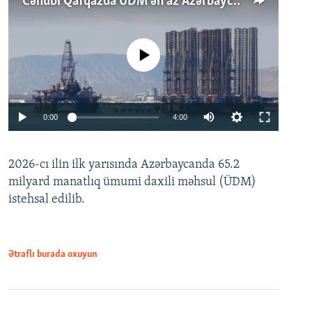
Cənubi Qafqazda ÜDM ən az Azərbaycanda artır: Qonşuları niyə Bakını qabaqlaya bilir?
No media source currently available
Auto
0:00
4:00
240p
2026-cı ilin ilk yarısında Azərbaycanda 65.2
360p
milyard manatlıq ümumi daxili məhsul (ÜDM)
480p
Auto
240p
360p
480p
istehsal edilib.
720p
720p
1080p
1080p
Ətraflı burada oxuyun