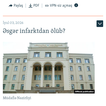
Auto
240p
360p
480p
Paylaş
PDF
VPN-siz açmaq
720p
1080p
İyul 03, 2026
Əsgər infarktdan ölüb?
Müdafiə Nazirliyi