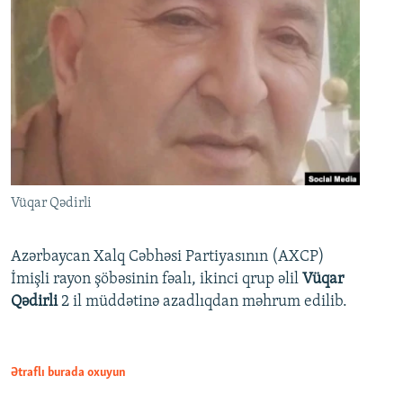
Vüqar Qədirli
Azərbaycan Xalq Cəbhəsi Partiyasının (AXCP)
İmişli rayon şöbəsinin fəalı, ikinci qrup əlil
Vüqar
Qədirli
2 il müddətinə azadlıqdan məhrum edilib.
Ətraflı burada oxuyun