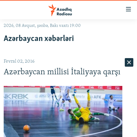
Keçid
linkləri
Əsas
2026, 08 Avqust, şənbə, Bakı vaxtı 19:00
məzmuna
GÜNDƏM
Azərbaycan xəbərləri
qayıt
#İZAHLA
Əsas
KORRUPSIOMETR
naviqasiyaya
Fevral 02, 2016
qayıt
#ƏSLINDƏ
Axtarışa
Azərbaycan millisi İtaliyaya qarşı
FƏRQƏ BAX
keç
QANUNI DOĞRU
ARAŞDIRMA
MULTIMEDIA
RADIO ARXIV
VIDEO
HAQQIMIZDA
FOTOQALEREYA
OXU ZALI