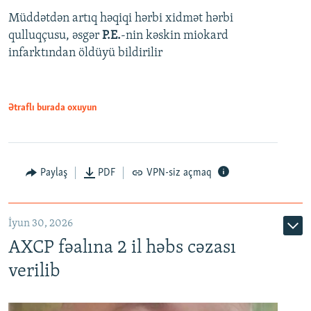
Müddətdən artıq həqiqi hərbi xidmət hərbi
qulluqçusu, əsgər
P.E.
-nin kəskin miokard
infarktından öldüyü bildirilir
Ətraflı burada oxuyun
Paylaş
PDF
VPN-siz açmaq
İyun 30, 2026
AXCP fəalına 2 il həbs cəzası
verilib