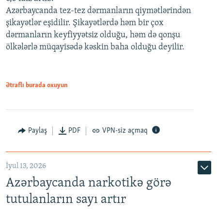
Azərbaycanda tez-tez dərmanların qiymətlərindən
şikayətlər eşidilir. Şikayətlərdə həm bir çox
dərmanların keyfiyyətsiz olduğu, həm də qonşu
ölkələrlə müqayisədə kəskin baha olduğu deyilir.
Ətraflı burada oxuyun
Paylaş
PDF
VPN-siz açmaq
İyul 13, 2026
Azərbaycanda narkotikə görə
tutulanların sayı artır