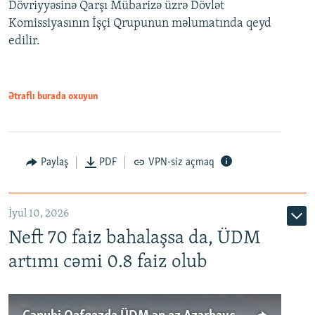
Dövriyyəsinə Qarşı Mübarizə üzrə Dövlət
Komissiyasının İşçi Qrupunun məlumatında qeyd
edilir.
Ətraflı burada oxuyun
Paylaş
PDF
VPN-siz açmaq
İyul 10, 2026
Neft 70 faiz bahalaşsa da, ÜDM
artımı cəmi 0.8 faiz olub