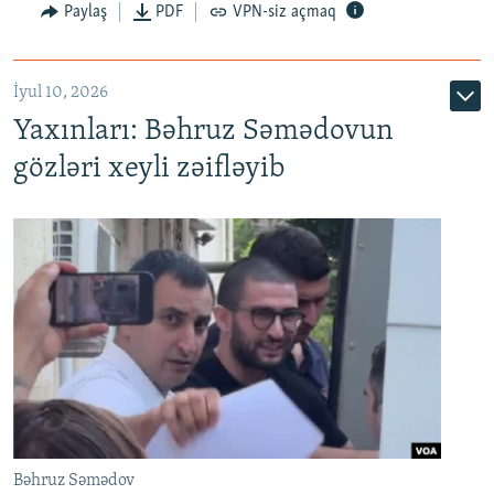
Paylaş
PDF
VPN-siz açmaq
İyul 10, 2026
Yaxınları: Bəhruz Səmədovun
gözləri xeyli zəifləyib
Bəhruz Səmədov