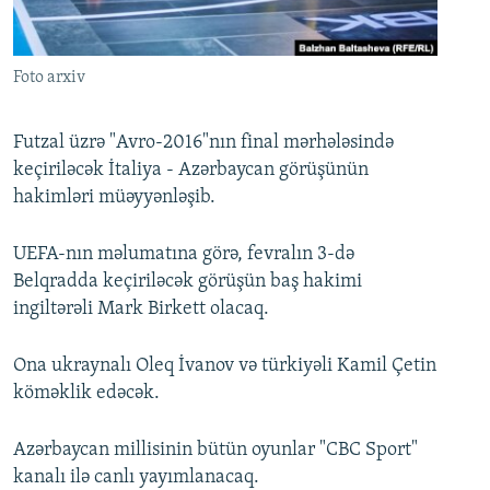
İNFOQRAFIKA
AZƏRBAYCAN ƏDƏBIYYATI KITABXANASI
MISSIYAMIZ
BIZI IZLƏ
KARIKATURA
İSLAM VƏ DEMOKRATIYA
PEŞƏ ETIKASI VƏ JURNALISTIKA STANDARTLARIMIZ
Foto arxiv
İZ - MƏDƏNIYYƏT PROQRAMI
MATERIALLARIMIZDAN ISTIFADƏ
AZADLIQRADIOSU MOBIL TELEFONUNUZDA
RFE/RL-in bütün saytları
Futzal üzrə "Avro-2016"nın final mərhələsində
keçiriləcək İtaliya - Azərbaycan görüşünün
BIZIMLƏ ƏLAQƏ
hakimləri müəyyənləşib.
XƏBƏR BÜLLETENLƏRIMIZ
UEFA-nın məlumatına görə, fevralın 3-də
Belqradda keçiriləcək görüşün baş hakimi
ingiltərəli Mark Birkett olacaq.
Ona ukraynalı Oleq İvanov və türkiyəli Kamil Çetin
köməklik edəcək.
Azərbaycan millisinin bütün oyunlar "CBC Sport"
kanalı ilə canlı yayımlanacaq.