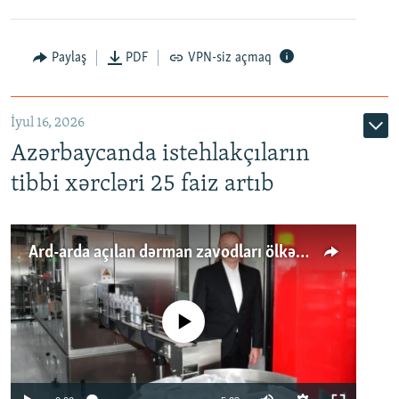
Paylaş
PDF
VPN-siz açmaq
İyul 16, 2026
Azərbaycanda istehlakçıların
tibbi xərcləri 25 faiz artıb
Ard-arda açılan dərman zavodları ölkənin tələbatını ödəyirmi?
No media source currently available
Auto