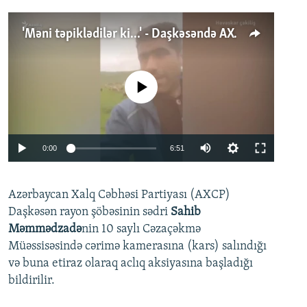
'Məni təpiklədilər ki...' - Daşkəsəndə AXCP fəalının yaxınları onun həbsinə etiraz edirlər
No media source currently available
Auto
0:00
6:51
240p
Azərbaycan Xalq Cəbhəsi Partiyası (AXCP)
360p
Daşkəsən rayon şöbəsinin sədri
Sahib
480p
Auto
240p
360p
480p
Məmmədzadə
nin 10 saylı Cəzaçəkmə
720p
Müəssisəsində cərimə kamerasına (kars) salındığı
720p
1080p
və buna etiraz olaraq aclıq aksiyasına başladığı
1080p
bildirilir.