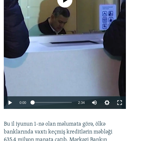
No media source currently available
Auto
0:00
2:34
240p
Bu il iyunun 1-nə olan məlumata görə, ölkə
360p
banklarında vaxtı keçmiş kreditlərin məbləği
480p
635.4 milyon manata çatıb. Mərkəzi Bankın