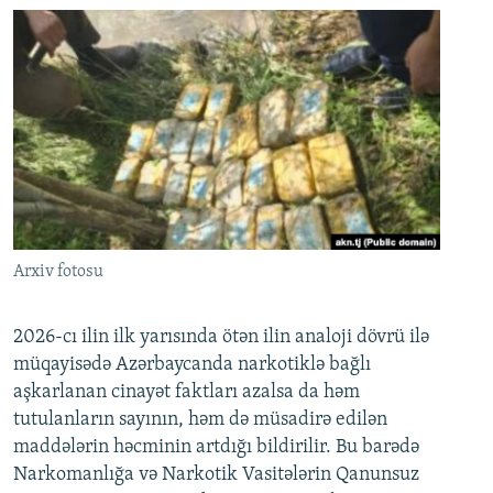
Arxiv fotosu
2026-cı ilin ilk yarısında ötən ilin analoji dövrü ilə
müqayisədə Azərbaycanda narkotiklə bağlı
aşkarlanan cinayət faktları azalsa da həm
tutulanların sayının, həm də müsadirə edilən
maddələrin həcminin artdığı bildirilir. Bu barədə
Narkomanlığa və Narkotik Vasitələrin Qanunsuz