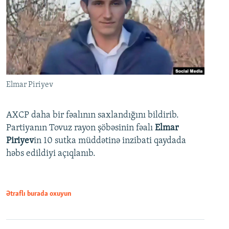
Elmar Piriyev
AXCP daha bir fəalının saxlandığını bildirib.
Partiyanın Tovuz rayon şöbəsinin fəalı
Elmar
Piriyev
in 10 sutka müddətinə inzibati qaydada
həbs edildiyi açıqlanıb.
Ətraflı burada oxuyun