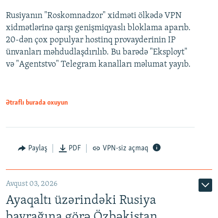
Rusiyanın "Roskomnadzor" xidməti ölkədə VPN
xidmətlərinə qarşı genişmiqyaslı bloklama aparıb.
20-dən çox populyar hostinq provayderinin IP
ünvanları məhdudlaşdırılıb. Bu barədə "Eksployt"
və "Agentstvo" Telegram kanalları məlumat yayıb.
Ətraflı burada oxuyun
Paylaş
PDF
VPN-siz açmaq
Avqust 03, 2026
Ayaqaltı üzərindəki Rusiya
bayrağına görə Özbəkistan