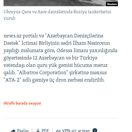
Ukrayna Qara və Azov dənizlərində Rusiya tankerlərini
vurub
news.az portalı və "Azərbaycan Dənizçilərinə
Dəstək" İctimai Birliyinin sədri İlham Nəsirovun
yaydığı məlumata görə, Odessa limanı yaxınlığında
göyərtəsində 12 Azərbaycan və bir Türkiyə
vətəndaşı olan quru yük gəmisi hücuma məruz
qalıb. "Albatros Corporation" şirkətinə məxsus
"ATA-2" adlı gəmiyə üç dron zərbəsi endirilib.
Ətraflı burada oxuyun
Paylaş
PDF
VPN-siz açmaq