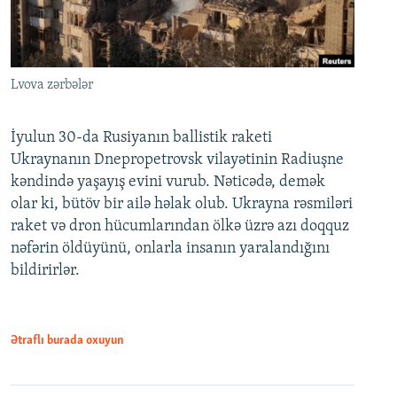
Lvova zərbələr
İyulun 30-da Rusiyanın ballistik raketi
Ukraynanın Dnepropetrovsk vilayətinin Radiuşne
kəndində yaşayış evini vurub. Nəticədə, demək
olar ki, bütöv bir ailə həlak olub. Ukrayna rəsmiləri
raket və dron hücumlarından ölkə üzrə azı doqquz
nəfərin öldüyünü, onlarla insanın yaralandığını
bildirirlər.
Ətraflı burada oxuyun