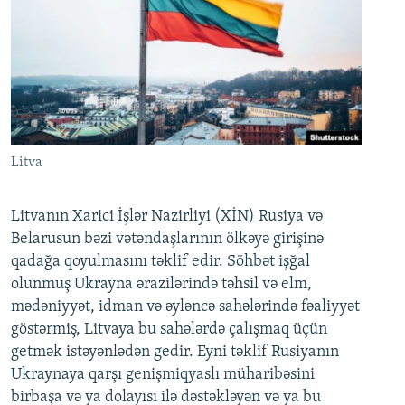
Litva
Litvanın Xarici İşlər Nazirliyi (XİN) Rusiya və
Belarusun bəzi vətəndaşlarının ölkəyə girişinə
qadağa qoyulmasını təklif edir. Söhbət işğal
olunmuş Ukrayna ərazilərində təhsil və elm,
mədəniyyət, idman və əyləncə sahələrində fəaliyyət
göstərmiş, Litvaya bu sahələrdə çalışmaq üçün
getmək istəyənlədən gedir. Eyni təklif Rusiyanın
Ukraynaya qarşı genişmiqyaslı müharibəsini
birbaşa və ya dolayısı ilə dəstəkləyən və ya bu