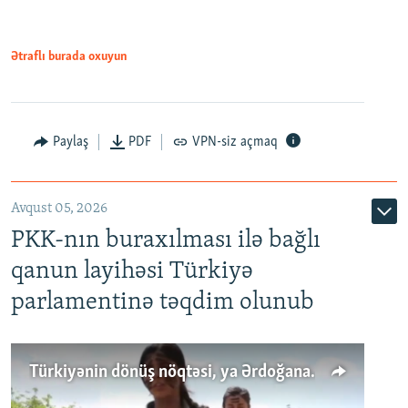
Ətraflı burada oxuyun
Paylaş
PDF
VPN-siz açmaq
Avqust 05, 2026
PKK-nın buraxılması ilə bağlı
qanun layihəsi Türkiyə
parlamentinə təqdim olunub
Türkiyənin dönüş nöqtəsi, ya Ərdoğana üçüncü şans: PKK ilə qəfil barışıq nə deməkdir?