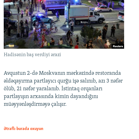
Hadisənin baş verdiyi ərazi
Avqustun 2-də Moskvanın mərkəzində restoranda
əldəqayırma partlayıcı qurğu işə salınıb, azı 3 nəfər
ölüb, 21 nəfər yaralanıb. İstintaq orqanları
partlayışın arxasında kimin dayandığını
müəyyənləşdirməyə çalışır.
Ətraflı burada oxuyun