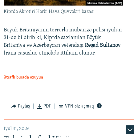
Kiprdə Akrotiri Hərbi Hava Qüvvələri bazası
Böyük Britaniyanın terrorla mübarizə polisi iyulun
31-də bildirib ki, Kiprdə saxlanılan Böyük
Britaniya və Azərbaycan vətəndaşı
Rəşad Sultanov
İrana casusluq etməkdə ittiham olunur.
Ətraflı burada oxuyun
Paylaş
PDF
VPN-siz açmaq
İyul 31, 2026