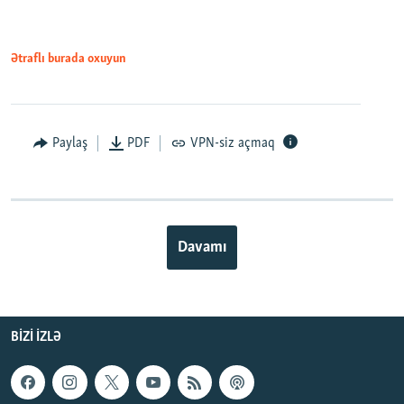
Ətraflı burada oxuyun
Paylaş
PDF
VPN-siz açmaq
Davamı
BIZI IZLƏ