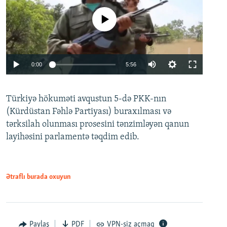
No media source currently available
Auto
0:00
5:56
240p
Türkiyə hökuməti avqustun 5-də PKK-nın
360p
(Kürdüstan Fəhlə Partiyası) buraxılması və
480p
Auto
240p
360p
480p
tərksilah olunması prosesini tənzimləyən qanun
720p
layihəsini parlamentə təqdim edib.
720p
1080p
1080p
Ətraflı burada oxuyun
Paylaş
PDF
VPN-siz açmaq