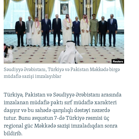
Səudiyyə Ərəbistanı, Türkiyə və Pakistan Məkkədə birgə
müdafiə sazişi imzalayıblar
Türkiyə, Pakistan və Səudiyyə Ərəbistanı arasında
imzalanan müdafiə paktı sırf müdafiə xarakteri
daşıyır və bu sahədə qarşılıqlı dəstəyi nəzərdə
tutur. Bunu avqustun 7-də Türkiyə rəsmisi üç
regional güc Məkkədə sazişi imzaladıqdan sonra
bildirib.