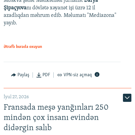
Moskva şəhər Məhkəməsi jurnalist
Darya
Şipaçyova
nı dövlətə xəyanət işi üzrə 12 il
azadlıqdan məhrum edib. Məlumatı "Mediazona"
yayıb.
Ətraflı burada oxuyun
Paylaş
PDF
VPN-siz açmaq
İyul 27, 2026
Fransada meşə yanğınları 250
mindən çox insanı evindən
didərgin salıb