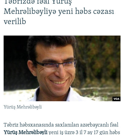
Təbrizdə fəal Yürüş
Mehrəlibəyliyə yeni həbs cəzası
verilib
Yürüş Mehrəlibəyli
Təbriz həbsxanasında saxlanılan azərbaycanlı fəal
Yürüş Mehrəlibəyli
yeni iş üzrə 3 il 7 ay 17 gün həbs