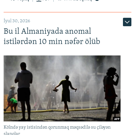
İyul 30, 2026
Bu il Almaniyada anomal
istilərdən 10 min nəfər ölüb
Kölndə yay istisindən qorunmaq məqsədilə su çiləyən
şlanqlar