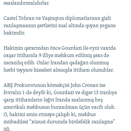
əsaslandırmalıdırlar.
Castel Tehran və Vaşinqton diplomatlarının gizli
razılaşmasının şərtlərini sual altında qoyan yeganə
hakimdir.
Hakimin qərarından öncə Gourdazi ilə eyni vaxtda
oxşar ittihamla 9 illiyə məhkum edilmiş şəxs də
narazılıq edib. Onlar İrandan qadağan olunmuş
hərbi təyyarə hissələri almaqda ittiham olunublar.
ABŞ Prokurorunun köməkçisi John Cronan isə
fevralın 1-də deyib ki, Gourdazi və digər 13 iranlıya
qarşı ittihamların ləğvi İranda saxlanmış beş
amerikalı məhbusun buraxılması üçün vacib olub.
O, hakimi əmin etməyə çalışıb ki, məhbus
mübadiləsi “xüsusi durumda birdəfəlik razılaşma”
idi.