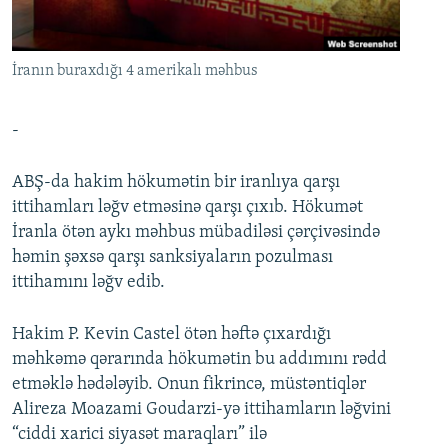
İNFOQRAFIKA
AZƏRBAYCAN ƏDƏBIYYATI KITABXANASI
MISSIYAMIZ
BIZI IZLƏ
KARIKATURA
İSLAM VƏ DEMOKRATIYA
PEŞƏ ETIKASI VƏ JURNALISTIKA STANDARTLARIMIZ
İranın buraxdığı 4 amerikalı məhbus
İZ - MƏDƏNIYYƏT PROQRAMI
MATERIALLARIMIZDAN ISTIFADƏ
AZADLIQRADIOSU MOBIL TELEFONUNUZDA
RFE/RL-in bütün saytları
-
BIZIMLƏ ƏLAQƏ
ABŞ-da hakim hökumətin bir iranlıya qarşı
XƏBƏR BÜLLETENLƏRIMIZ
ittihamları ləğv etməsinə qarşı çıxıb. Hökumət
İranla ötən aykı məhbus mübadiləsi çərçivəsində
həmin şəxsə qarşı sanksiyaların pozulması
ittihamını ləğv edib.
Hakim P. Kevin Castel ötən həftə çıxardığı
məhkəmə qərarında hökumətin bu addımını rədd
etməklə hədələyib. Onun fikrincə, müstəntiqlər
Alireza Moazami Goudarzi-yə ittihamların ləğvini
“ciddi xarici siyasət maraqları” ilə