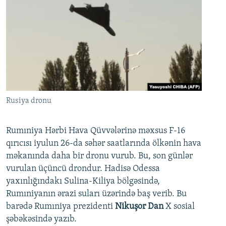
Rusiya dronu
Rumıniya Hərbi Hava Qüvvələrinə məxsus F-16
qırıcısı iyulun 26-da səhər saatlarında ölkənin hava
məkanında daha bir dronu vurub. Bu, son günlər
vurulan üçüncü drondur. Hadisə Odessa
yaxınlığındakı Sulina-Kiliya bölgəsində,
Rumıniyanın ərazi suları üzərində baş verib. Bu
barədə Rumıniya prezidenti
Nikuşor Dan
X sosial
şəbəkəsində yazıb.