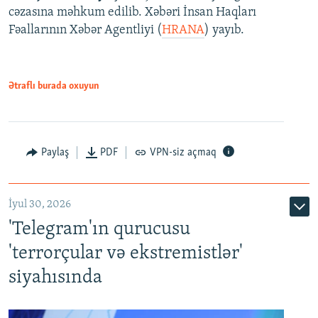
cəzasına məhkum edilib. Xəbəri İnsan Haqları
Fəallarının Xəbər Agentliyi (
HRANA
) yayıb.
Ətraflı burada oxuyun
Paylaş
PDF
VPN-siz açmaq
İyul 30, 2026
'Telegram'ın qurucusu
'terrorçular və ekstremistlər'
siyahısında