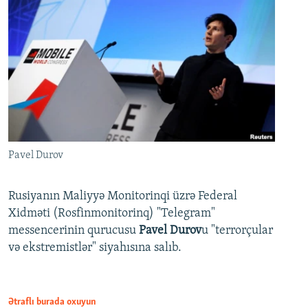
Pavel Durov
Rusiyanın Maliyyə Monitorinqi üzrə Federal
Xidməti (Rosfinmonitorinq) "Telegram"
messencerinin qurucusu
Pavel Durov
u "terrorçular
və ekstremistlər" siyahısına salıb.
Ətraflı burada oxuyun