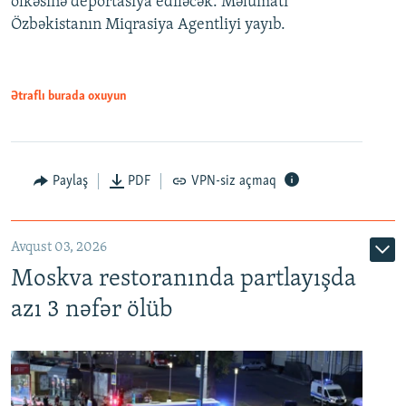
ölkəsinə deportasiya ediləcək. Məlumatı
Özbəkistanın Miqrasiya Agentliyi yayıb.
Ətraflı burada oxuyun
Paylaş
PDF
VPN-siz açmaq
Avqust 03, 2026
Moskva restoranında partlayışda
azı 3 nəfər ölüb