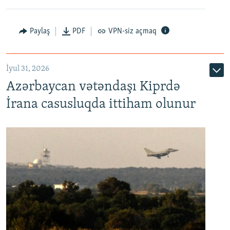
Paylaş
PDF
VPN-siz açmaq
İyul 31, 2026
Azərbaycan vətəndaşı Kiprdə
İrana casusluqda ittiham olunur