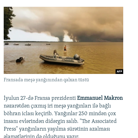
Fransada meşə yanğınından qalxan tüstü
İyulun 27-də Fransa prezidenti
Emmanuel Makron
nəzarətdən çıxmış iri meşə yanğınları ilə bağlı
böhran iclası keçirib. Yanğınlar 250 mindən çox
insanı evlərindən didərgin salıb. "The Associated
Press" yanğınların yayılma sürətinin azalması
əlamətlərinin də olduğunu yazır.