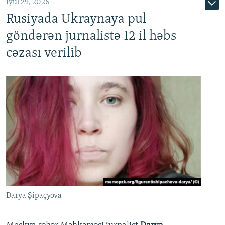
İyul 29, 2026
Rusiyada Ukraynaya pul
göndərən jurnalistə 12 il həbs
cəzası verilib
Darya Şipaçyova