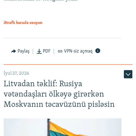
Ətraflı burada oxuyun
Paylaş
PDF
VPN-siz açmaq
İyul 27, 2026
Litvadan təklif: Rusiya
vətəndaşları ölkəyə girərkən
Moskvanın təcavüzünü pisləsin