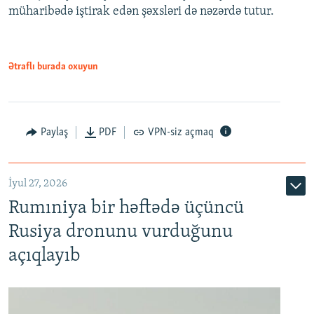
müharibədə iştirak edən şəxsləri də nəzərdə tutur.
Ətraflı burada oxuyun
Paylaş
PDF
VPN-siz açmaq
İyul 27, 2026
Rumıniya bir həftədə üçüncü
Rusiya dronunu vurduğunu
açıqlayıb