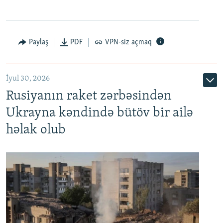
Paylaş
PDF
VPN-siz açmaq
İyul 30, 2026
Rusiyanın raket zərbəsindən
Ukrayna kəndində bütöv bir ailə
həlak olub