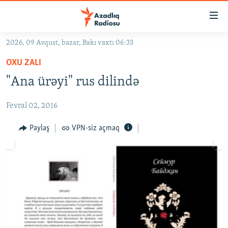
Keçid
linkləri
Əsas
2026, 09 Avqust, bazar, Bakı vaxtı 06:33
məzmuna
GÜNDƏM
OXU ZALI
qayıt
#İZAHLA
Əsas
"Ana ürəyi" rus dilində
KORRUPSIOMETR
naviqasiyaya
qayıt
Fevral 02, 2016
#ƏSLINDƏ
Axtarışa
FƏRQƏ BAX
Paylaş
VPN-siz açmaq
keç
QANUNI DOĞRU
ARAŞDIRMA
MULTIMEDIA
RADIO ARXIV
VIDEO
HAQQIMIZDA
FOTOQALEREYA
OXU ZALI