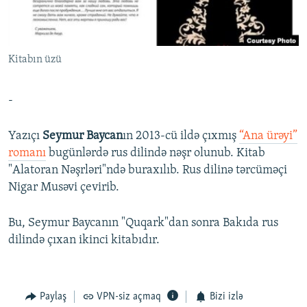
İNFOQRAFIKA
AZƏRBAYCAN ƏDƏBIYYATI KITABXANASI
MISSIYAMIZ
BIZI IZLƏ
KARIKATURA
İSLAM VƏ DEMOKRATIYA
PEŞƏ ETIKASI VƏ JURNALISTIKA STANDARTLARIMIZ
Kitabın üzü
İZ - MƏDƏNIYYƏT PROQRAMI
MATERIALLARIMIZDAN ISTIFADƏ
AZADLIQRADIOSU MOBIL TELEFONUNUZDA
RFE/RL-in bütün saytları
-
BIZIMLƏ ƏLAQƏ
Yazıçı
Seymur Baycan
ın 2013-cü ildə çıxmış
“Ana ürəyi”
XƏBƏR BÜLLETENLƏRIMIZ
romanı
bugünlərdə rus dilində nəşr olunub. Kitab
"Alatoran Nəşrləri"ndə buraxılıb. Rus dilinə tərcüməçi
Nigar Musəvi çevirib.
Bu, Seymur Baycanın "Quqark"dan sonra Bakıda rus
dilində çıxan ikinci kitabıdır.
Paylaş
VPN-siz açmaq
Bizi izlə