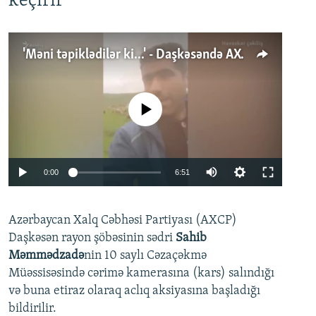
keçirir
'Məni təpiklədilər ki...' - Daşkəsəndə AXCP fəalının yaxınları onun həbsinə etiraz edirlər
No media source currently available
Auto
0:00
6:51
240p
Azərbaycan Xalq Cəbhəsi Partiyası (AXCP)
360p
Daşkəsən rayon şöbəsinin sədri
Sahib
480p
Auto
240p
360p
480p
Məmmədzadə
nin 10 saylı Cəzaçəkmə
720p
Müəssisəsində cərimə kamerasına (kars) salındığı
720p
1080p
və buna etiraz olaraq aclıq aksiyasına başladığı
1080p
bildirilir.