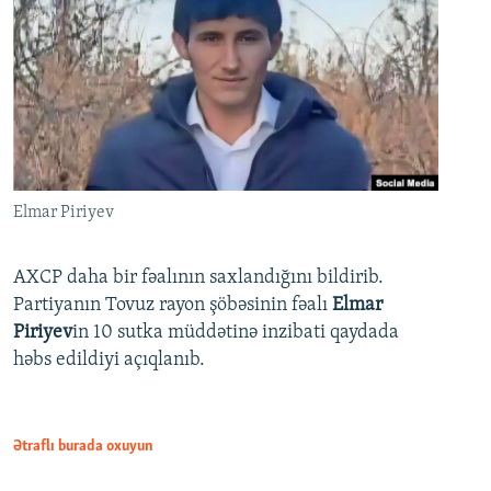
Elmar Piriyev
AXCP daha bir fəalının saxlandığını bildirib.
Partiyanın Tovuz rayon şöbəsinin fəalı
Elmar
Piriyev
in 10 sutka müddətinə inzibati qaydada
həbs edildiyi açıqlanıb.
Ətraflı burada oxuyun