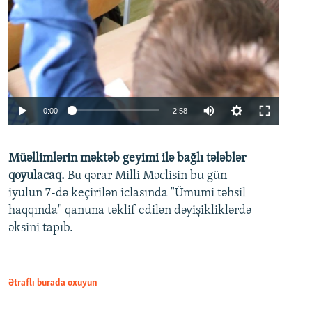
Auto
0:00
2:58
240p
Müəllimlərin məktəb geyimi ilə bağlı tələblər
360p
qoyulacaq.
Bu qərar Milli Məclisin bu gün —
480p
iyulun 7-də keçirilən iclasında "Ümumi təhsil
720p
haqqında" qanuna təklif edilən dəyişikliklərdə
əksini tapıb.
1080p
Ətraflı burada oxuyun