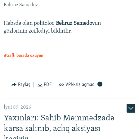
Bəhruz Səmədov
Həbsdə olan politoloq
Bəhruz Səmədov
un
gözlərinin zəiflədiyi bildirilir.
Ətraflı burada oxuyun
Paylaş
PDF
VPN-siz açmaq
İyul 09, 2026
Yaxınları: Sahib Məmmədzadə
karsa salınıb, aclıq aksiyası