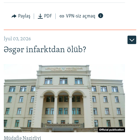
Auto
240p
360p
480p
Paylaş
PDF
VPN-siz açmaq
720p
1080p
İyul 03, 2026
Əsgər infarktdan ölüb?
Müdafiə Nazirliyi