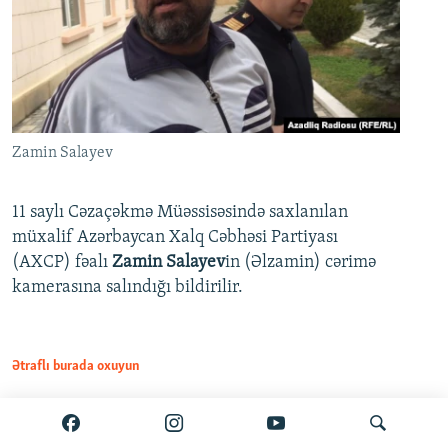
Zamin Salayev
11 saylı Cəzaçəkmə Müəssisəsində saxlanılan
müxalif Azərbaycan Xalq Cəbhəsi Partiyası
(AXCP) fəalı
Zamin Salayev
in (Əlzamin) cərimə
kamerasına salındığı bildirilir.
Ətraflı burada oxuyun