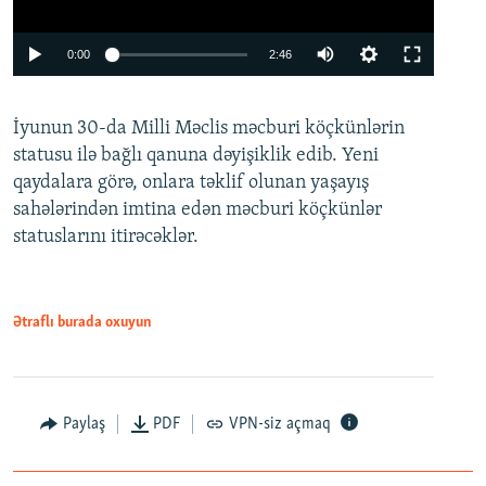
Auto
0:00
2:46
240p
İyunun 30-da Milli Məclis məcburi köçkünlərin
360p
statusu ilə bağlı qanuna dəyişiklik edib. Yeni
480p
qaydalara görə, onlara təklif olunan yaşayış
720p
sahələrindən imtina edən məcburi köçkünlər
statuslarını itirəcəklər.
1080p
Ətraflı burada oxuyun
Auto
240p
360p
480p
Paylaş
PDF
VPN-siz açmaq
720p
1080p