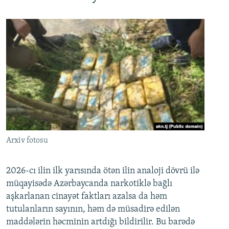
Arxiv fotosu
2026-cı ilin ilk yarısında ötən ilin analoji dövrü ilə
müqayisədə Azərbaycanda narkotiklə bağlı
aşkarlanan cinayət faktları azalsa da həm
tutulanların sayının, həm də müsadirə edilən
maddələrin həcminin artdığı bildirilir. Bu barədə