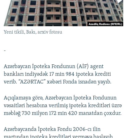
İNFOQRAFIKA
AZƏRBAYCAN ƏDƏBIYYATI KITABXANASI
MISSIYAMIZ
BIZI IZLƏ
KARIKATURA
İSLAM VƏ DEMOKRATIYA
PEŞƏ ETIKASI VƏ JURNALISTIKA STANDARTLARIMIZ
İZ - MƏDƏNIYYƏT PROQRAMI
MATERIALLARIMIZDAN ISTIFADƏ
Yeni tikili, Bakı, arxiv fotosu
AZADLIQRADIOSU MOBIL TELEFONUNUZDA
RFE/RL-in bütün saytları
BIZIMLƏ ƏLAQƏ
-
XƏBƏR BÜLLETENLƏRIMIZ
Azərbaycan İpoteka Fondunun (AİF) agent
bankları indiyədək 17 min 984 ipoteka krediti
verib. “AZƏRTAC” xəbəri Fonda isnadən yayıb.
Açıqlamaya görə, Azərbaycan İpoteka Fondunun
vəsaitləri hesabına verilmiş ipoteka kreditləri üzrə
məbləğ 730 milyon 172 min 420 manatdan çoxdur.
Azərbaycanda İpoteka Fondu 2006-cı ilin
martından ipoteka kreditləri verməyə başlayıb.