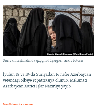
Suriyanın şimalında qaçqın düşərgəsi, arxiv fotosu
İyulun 18 və 19-da Suriyadan 16 nəfər Azərbaycan
vətəndaşı ölkəyə repatriasiya olunub. Məlumatı
Azərbaycan Xarici İşlər Nazirliyi yayıb.
Ətraflı burada oxuyun