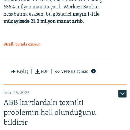
480p
635.4 milyon manata çatıb. Mərkəzi Bankın
720p
hesabatına əsasən, bu göstərici
mayın 1-i ilə
müqayisədə 21.2 milyon manat artıb.
1080p
Ətraflı burada oxuyun
Auto
240p
360p
480p
Paylaş
PDF
VPN-siz açmaq
720p
1080p
İyun 25, 2026
ABB kartlardakı texniki
problemin həll olunduğunu
bildirir