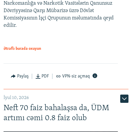
Narkomanlığa və Narkotik Vasitələrin Qanunsuz
Dövriyyəsinə Qarşı Mübarizə üzrə Dövlət
Komissiyasının İşçi Qrupunun məlumatında qeyd
edilir.
Ətraflı burada oxuyun
Paylaş
PDF
VPN-siz açmaq
İyul 10, 2026
Neft 70 faiz bahalaşsa da, ÜDM
artımı cəmi 0.8 faiz olub