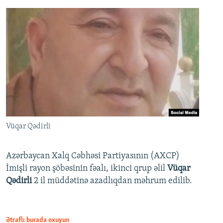
Vüqar Qədirli
Azərbaycan Xalq Cəbhəsi Partiyasının (AXCP)
İmişli rayon şöbəsinin fəalı, ikinci qrup əlil
Vüqar
Qədirli
2 il müddətinə azadlıqdan məhrum edilib.
Ətraflı burada oxuyun