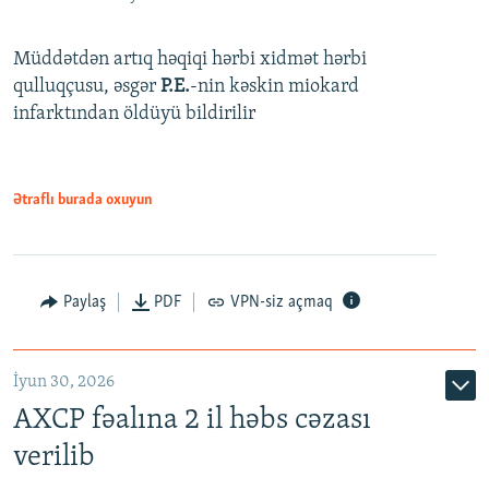
Müddətdən artıq həqiqi hərbi xidmət hərbi
qulluqçusu, əsgər
P.E.
-nin kəskin miokard
infarktından öldüyü bildirilir
Ətraflı burada oxuyun
Paylaş
PDF
VPN-siz açmaq
İyun 30, 2026
AXCP fəalına 2 il həbs cəzası
verilib