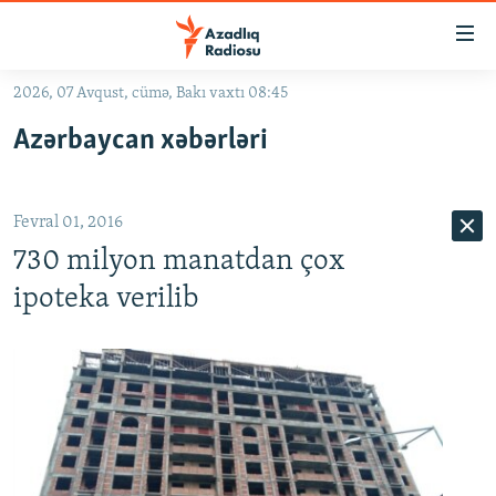
Keçid
linkləri
Əsas
2026, 07 Avqust, cümə, Bakı vaxtı 08:45
məzmuna
GÜNDƏM
Azərbaycan xəbərləri
qayıt
#İZAHLA
Əsas
KORRUPSIOMETR
naviqasiyaya
Fevral 01, 2016
qayıt
#ƏSLINDƏ
Axtarışa
730 milyon manatdan çox
FƏRQƏ BAX
keç
ipoteka verilib
QANUNI DOĞRU
ARAŞDIRMA
MULTIMEDIA
RADIO ARXIV
VIDEO
HAQQIMIZDA
FOTOQALEREYA
OXU ZALI