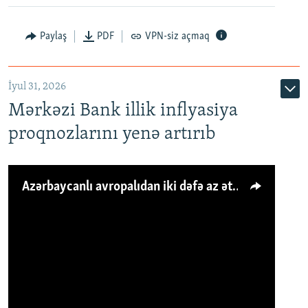
Paylaş
PDF
VPN-siz açmaq
İyul 31, 2026
Mərkəzi Bank illik inflyasiya
proqnozlarını yenə artırıb
Azərbaycanlı avropalıdan iki dəfə az ət yeyir, amma... 'Qiymət artımı qaçılmazdır'