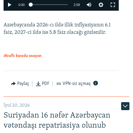
Auto
0:00
2:58
240p
Azərbaycanda 2026-cı ildə illik inflyasiyanın 6.1
360p
faiz, 2027-ci ildə isə 5.8 faiz olacağı gözlənilir.
480p
720p
1080p
Ətraflı burada oxuyun
Paylaş
PDF
VPN-siz açmaq
İyul 20, 2026
Auto
240p
360p
480p
Suriyadan 16 nəfər Azərbaycan
720p
1080p
vətəndaşı repatriasiya olunub