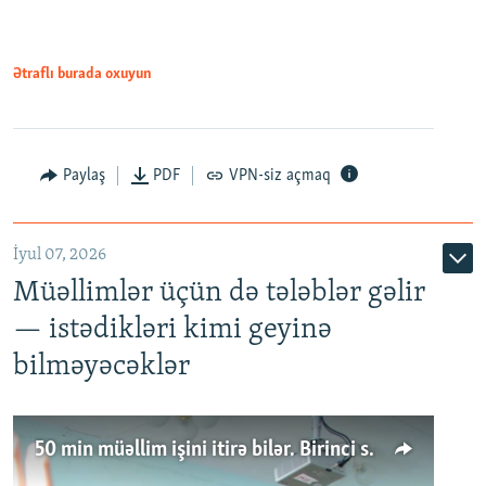
Ətraflı burada oxuyun
Paylaş
PDF
VPN-siz açmaq
İyul 07, 2026
Müəllimlər üçün də tələblər gəlir
— istədikləri kimi geyinə
bilməyəcəklər
50 min müəllim işini itirə bilər. Birinci sinfə gedənlər azalır