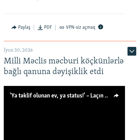
Paylaş
PDF
VPN-siz açmaq
İyun 30, 2026
Milli Məclis məcburi köçkünlərlə
bağlı qanuna dəyişiklik etdi
'Ya təklif olunan ev, ya status!' – Laçın köçkünü: 'Laçından başqa heç hara!'