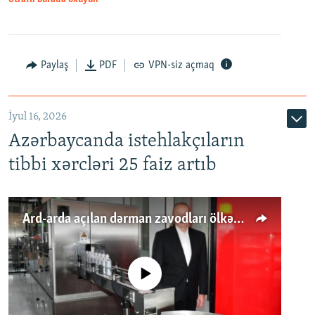
Paylaş
PDF
VPN-siz açmaq
İyul 16, 2026
Azərbaycanda istehlakçıların
tibbi xərcləri 25 faiz artıb
Ard-arda açılan dərman zavodları ölkənin tələbatını ödəyirmi?
No media source currently available