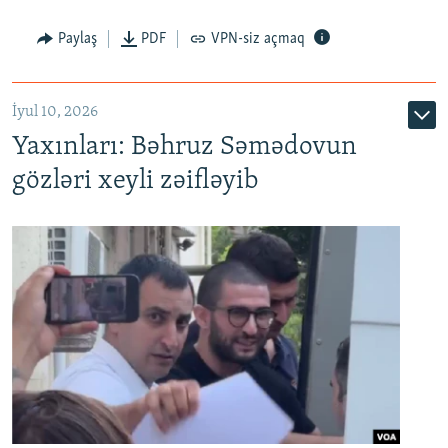
Paylaş
PDF
VPN-siz açmaq
İyul 10, 2026
Yaxınları: Bəhruz Səmədovun
gözləri xeyli zəifləyib