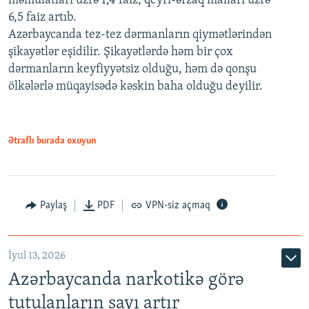
məmulatları üzrə 1,4 faiz, qeyri-ərzaq malları üzrə
6,5 faiz artıb.
Azərbaycanda tez-tez dərmanların qiymətlərindən
şikayətlər eşidilir. Şikayətlərdə həm bir çox
dərmanların keyfiyyətsiz olduğu, həm də qonşu
ölkələrlə müqayisədə kəskin baha olduğu deyilir.
Ətraflı burada oxuyun
Paylaş
PDF
VPN-siz açmaq
İyul 13, 2026
Azərbaycanda narkotikə görə
tutulanların sayı artır