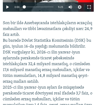
Auto
0:00
5:23
240p
Son bir ildə Azərbaycanda istehlakçıların
360p
əczaçılıq
məhsulları və tibbi ləvazimatlara çəkdiyi xərc 24,9
480p
Auto
240p
360p
480p
faiz artıb.
720p
Bu barədə Dövlət Statistika Komitəsinin (DSK) bu
720p
1080p
gün, iyulun 16-da yaydığı məlumatda bildirilir.
1080p
DSK vurğulayır ki, 2026-cı ilin yanvar-iyun
aylarında pərakəndə ticarət şəbəkəsində
istehlakçılara 32,4 milyard manatlıq, o cümlədən
17,6 milyard manatlıq ərzaq məhsulları, içkilər və
tütün məmulatları, 14,8 milyard manatlıq qeyri-
ərzaq malları satılıb.
2025-ci ilin yanvar-iyun ayları ilə müqayisədə
pərakəndə ticarət dövriyyəsi real ifadədə 3,7 faiz, o
cümlədən ərzaq məhsulları, içkilər və tütün