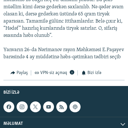
müəllim kimi dərsə gedərkən saxlanılıb. Nə qədər avam
olasan ki, dərsə gedərkən üstündə 65 qram tiryək
aparasan. Tamamilə gülünc ittihamlardır. Belə çıxır ki,
“Hədəf” hazırlıq kurslarında tiryək satırlar. O, sifariş
əsasında həbs olunub”.
Yanvarın 26-da Nərimanov rayon Məhkəməsi E.Paşayev
barəsində 4 ay müddətinə həbs-qətimkan tədbiri seçib
Paylaş
VPN-siz açmaq
Bizi izlə
BIZI IZLƏ
MƏLUMAT