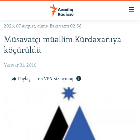
Keçid
linkləri
Əsas
2026, 07 Avqust, cümə, Bakı vaxtı 02:58
məzmuna
GÜNDƏM
Müsavatçı müəllim Kürdəxanıya
qayıt
#İZAHLA
Əsas
köçürüldü
KORRUPSIOMETR
naviqasiyaya
qayıt
Yanvar 31, 2016
#ƏSLINDƏ
Axtarışa
FƏRQƏ BAX
Paylaş
VPN-siz açmaq
keç
QANUNI DOĞRU
ARAŞDIRMA
MULTIMEDIA
RADIO ARXIV
VIDEO
HAQQIMIZDA
FOTOQALEREYA
OXU ZALI