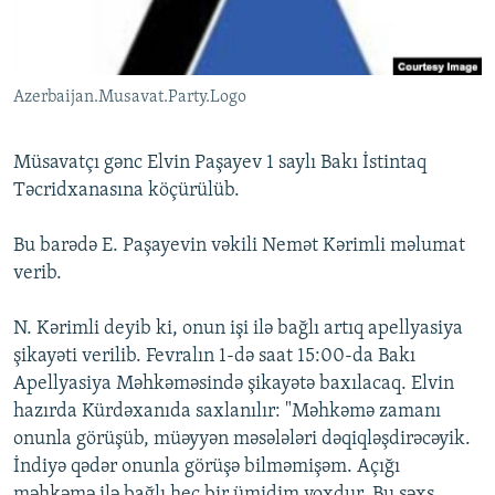
İNFOQRAFIKA
AZƏRBAYCAN ƏDƏBIYYATI KITABXANASI
MISSIYAMIZ
BIZI IZLƏ
KARIKATURA
İSLAM VƏ DEMOKRATIYA
PEŞƏ ETIKASI VƏ JURNALISTIKA STANDARTLARIMIZ
Azerbaijan.Musavat.Party.Logo
İZ - MƏDƏNIYYƏT PROQRAMI
MATERIALLARIMIZDAN ISTIFADƏ
AZADLIQRADIOSU MOBIL TELEFONUNUZDA
RFE/RL-in bütün saytları
Müsavatçı gənc Elvin Paşayev 1 saylı Bakı İstintaq
BIZIMLƏ ƏLAQƏ
Təcridxanasına köçürülüb.
XƏBƏR BÜLLETENLƏRIMIZ
Bu barədə E. Paşayevin vəkili Nemət Kərimli məlumat
verib.
N. Kərimli deyib ki, onun işi ilə bağlı artıq apellyasiya
şikayəti verilib. Fevralın 1-də saat 15:00-da Bakı
Apellyasiya Məhkəməsində şikayətə baxılacaq. Elvin
hazırda Kürdəxanıda saxlanılır: "Məhkəmə zamanı
onunla görüşüb, müəyyən məsələləri dəqiqləşdirəcəyik.
İndiyə qədər onunla görüşə bilməmişəm. Açığı
məhkəmə ilə bağlı heç bir ümidim yoxdur. Bu şəxs