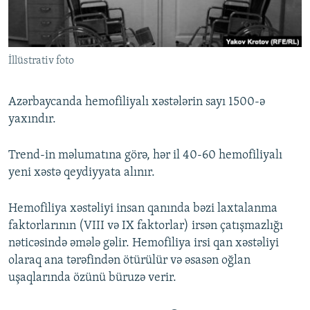
İNFOQRAFIKA
AZƏRBAYCAN ƏDƏBIYYATI KITABXANASI
MISSIYAMIZ
BIZI IZLƏ
KARIKATURA
İSLAM VƏ DEMOKRATIYA
PEŞƏ ETIKASI VƏ JURNALISTIKA STANDARTLARIMIZ
İllüstrativ foto
İZ - MƏDƏNIYYƏT PROQRAMI
MATERIALLARIMIZDAN ISTIFADƏ
AZADLIQRADIOSU MOBIL TELEFONUNUZDA
RFE/RL-in bütün saytları
Azərbaycanda hemofiliyalı xəstələrin sayı 1500-ə
BIZIMLƏ ƏLAQƏ
yaxındır.
XƏBƏR BÜLLETENLƏRIMIZ
Trend-in məlumatına görə, hər il 40-60 hemofiliyalı
yeni xəstə qeydiyyata alınır.
Hemofiliya xəstəliyi insan qanında bəzi laxtalanma
faktorlarının (VIII və IX faktorlar) irsən çatışmazlığı
nəticəsində əmələ gəlir. Hemofiliya irsi qan xəstəliyi
olaraq ana tərəfindən ötürülür və əsasən oğlan
uşaqlarında özünü büruzə verir.