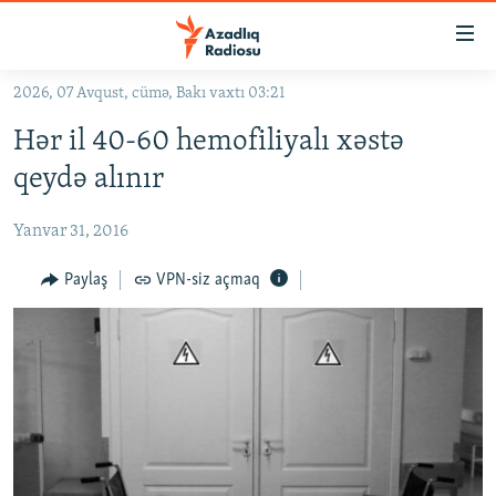
Keçid
linkləri
Əsas
2026, 07 Avqust, cümə, Bakı vaxtı 03:21
məzmuna
GÜNDƏM
Hər il 40-60 hemofiliyalı xəstə
qayıt
#İZAHLA
Əsas
qeydə alınır
KORRUPSIOMETR
naviqasiyaya
qayıt
Yanvar 31, 2016
#ƏSLINDƏ
Axtarışa
FƏRQƏ BAX
Paylaş
VPN-siz açmaq
keç
QANUNI DOĞRU
ARAŞDIRMA
MULTIMEDIA
RADIO ARXIV
VIDEO
HAQQIMIZDA
FOTOQALEREYA
OXU ZALI