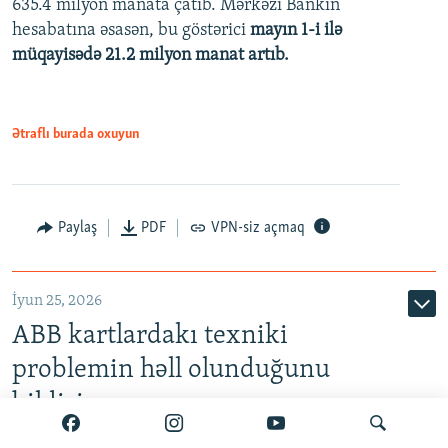
635.4 milyon manata çatıb. Mərkəzi Bankın
720p
hesabatına əsasən, bu göstərici
mayın 1-i ilə
müqayisədə 21.2 milyon manat artıb.
1080p
Ətraflı burada oxuyun
Auto
240p
360p
480p
Paylaş
PDF
VPN-siz açmaq
720p
1080p
İyun 25, 2026
ABB kartlardakı texniki
problemin həll olunduğunu
bildirir