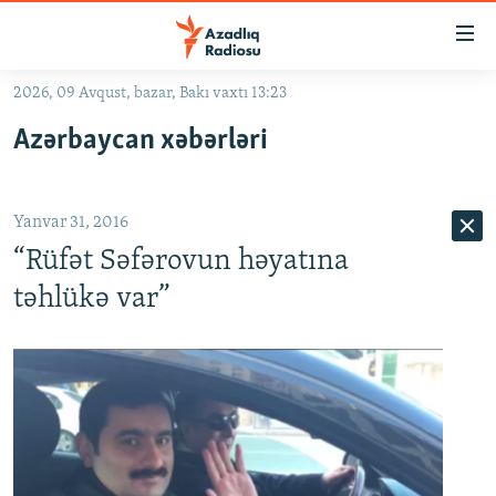
Keçid
linkləri
Əsas
2026, 09 Avqust, bazar, Bakı vaxtı 13:23
məzmuna
GÜNDƏM
Azərbaycan xəbərləri
qayıt
#İZAHLA
Əsas
KORRUPSIOMETR
naviqasiyaya
Yanvar 31, 2016
qayıt
#ƏSLINDƏ
Axtarışa
“Rüfət Səfərovun həyatına
FƏRQƏ BAX
keç
təhlükə var”
QANUNI DOĞRU
ARAŞDIRMA
MULTIMEDIA
RADIO ARXIV
VIDEO
HAQQIMIZDA
FOTOQALEREYA
OXU ZALI