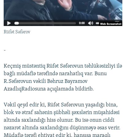
İNFOQRAFIKA
AZƏRBAYCAN ƏDƏBIYYATI KITABXANASI
MISSIYAMIZ
BIZI IZLƏ
KARIKATURA
İSLAM VƏ DEMOKRATIYA
PEŞƏ ETIKASI VƏ JURNALISTIKA STANDARTLARIMIZ
İZ - MƏDƏNIYYƏT PROQRAMI
MATERIALLARIMIZDAN ISTIFADƏ
Rüfət Səfərov
AZADLIQRADIOSU MOBIL TELEFONUNUZDA
RFE/RL-in bütün saytları
BIZIMLƏ ƏLAQƏ
-
XƏBƏR BÜLLETENLƏRIMIZ
Keçmiş müstəntiq Rüfət Səfərovun təhlükəsizliyi ilə
bağlı müdafiə tərəfində narahatlıq var. Bunu
R.Səfərovun vəkili Bəhruz Bayramov
AzadlıqRadiosuna açıqlamada bildirib.
Vəkil qeyd edir ki, Rüfət Səfərovun yaşadığı bina,
blok və ətraf sahənin şübhəli şəxslərin müşahidəsi
altında saxlandığı hiss olunur. Bu isə onun ciddi
nəzarət altında saxlandığını düşünməyə əsas verir.
Müdafiə tərəfi ehtiyat edir ki, hansısa maraqlı