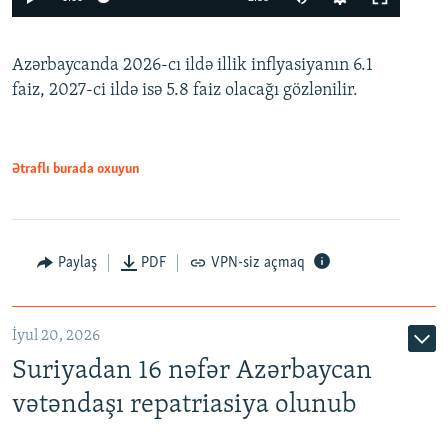
240p
Azərbaycanda 2026-cı ildə illik inflyasiyanın 6.1
360p
faiz, 2027-ci ildə isə 5.8 faiz olacağı gözlənilir.
480p
720p
1080p
Ətraflı burada oxuyun
Paylaş
PDF
VPN-siz açmaq
İyul 20, 2026
Auto
240p
360p
480p
Suriyadan 16 nəfər Azərbaycan
720p
1080p
vətəndaşı repatriasiya olunub