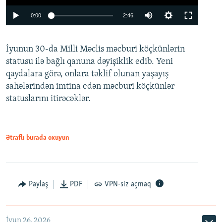
Auto
0:00
2:46
240p
İyunun 30-da Milli Məclis məcburi köçkünlərin
360p
statusu ilə bağlı qanuna dəyişiklik edib. Yeni
480p
qaydalara görə, onlara təklif olunan yaşayış
720p
sahələrindən imtina edən məcburi köçkünlər
statuslarını itirəcəklər.
1080p
Ətraflı burada oxuyun
Auto
240p
360p
480p
Paylaş
PDF
VPN-siz açmaq
720p
1080p
İyun 26, 2026