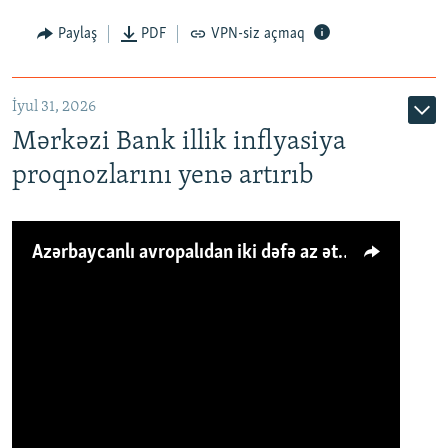
Paylaş
PDF
VPN-siz açmaq
İyul 31, 2026
Mərkəzi Bank illik inflyasiya
proqnozlarını yenə artırıb
Azərbaycanlı avropalıdan iki dəfə az ət yeyir, amma... 'Qiymət artımı qaçılmazdır'