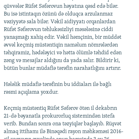
qüvvələr Rüfət Səfərovun həyatına qəsd edə bilər.
Bu isə istintaqın özünü də olduqca arzulanmaz
vəziyyətə sala bilər. Vəkil aidiyyatı orqanlardan
Rüfət Səfərovun təhlukəsizliyi məsələsinə ciddi
yanaşmağı xahiş edir. Vəkil həmçinin, bir müddət
əvvəl keçmiş müstəntiqin naməlum nömrələrdən
təhqiramiz, hədələyici və hətta ölümlə təhdid edən
zəng və mesajlar aldığını da yada salır. Bildirir ki,
bütün bunlar müdafiə tərəfin narahatlığını artırır.
Hələlik müdafiə tərəfinin bu iddiaları ilə bağlı
rəsmi açıqlama yoxdur.
Keçmiş müstəntiq Rüfət Səfərov ötən il dekabrın
21-də bəyanatla prokurorluq sistemindən istefa
verib. Bundan sonra ona təzyiqlər başlayıb. Rüşvət
almaq ittihamı ilə Binəqədi rayon məhkəməsi 2016-