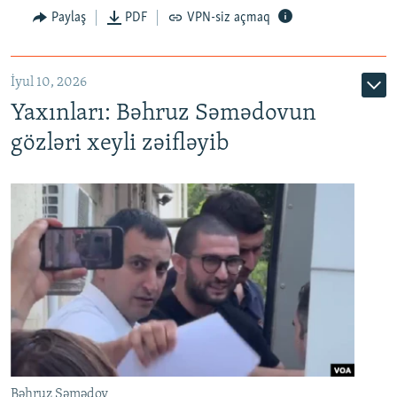
Paylaş
PDF
VPN-siz açmaq
İyul 10, 2026
Yaxınları: Bəhruz Səmədovun
gözləri xeyli zəifləyib
Bəhruz Səmədov