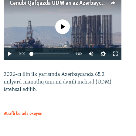
Cənubi Qafqazda ÜDM ən az Azərbaycanda artır: Qonşuları niyə Bakını qabaqlaya bilir?
No media source currently available
Auto
0:00
4:00
240p
2026-cı ilin ilk yarısında Azərbaycanda 65.2
360p
milyard manatlıq ümumi daxili məhsul (ÜDM)
480p
Auto
240p
360p
480p
istehsal edilib.
720p
720p
1080p
1080p
Ətraflı burada oxuyun