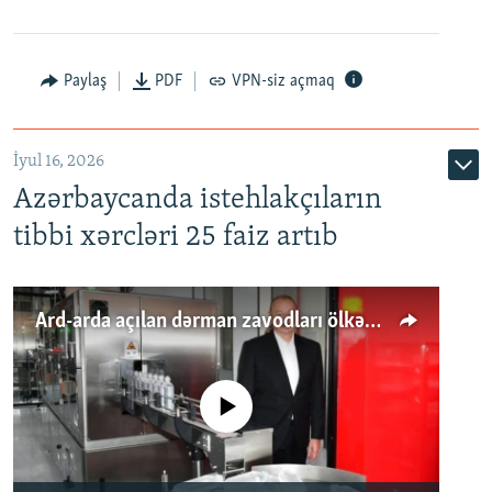
Paylaş
PDF
VPN-siz açmaq
İyul 16, 2026
Azərbaycanda istehlakçıların
tibbi xərcləri 25 faiz artıb
Ard-arda açılan dərman zavodları ölkənin tələbatını ödəyirmi?
No media source currently available