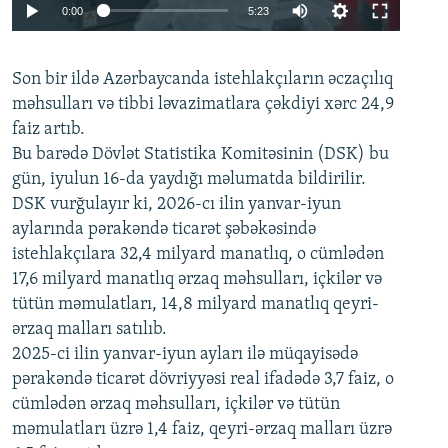
Auto
0:00
5:23
240p
Son bir ildə Azərbaycanda istehlakçıların
360p
əczaçılıq
məhsulları və tibbi ləvazimatlara çəkdiyi xərc 24,9
480p
Auto
240p
360p
480p
faiz artıb.
720p
Bu barədə Dövlət Statistika Komitəsinin (DSK) bu
720p
1080p
gün, iyulun 16-da yaydığı məlumatda bildirilir.
1080p
DSK vurğulayır ki, 2026-cı ilin yanvar-iyun
aylarında pərakəndə ticarət şəbəkəsində
istehlakçılara 32,4 milyard manatlıq, o cümlədən
17,6 milyard manatlıq ərzaq məhsulları, içkilər və
tütün məmulatları, 14,8 milyard manatlıq qeyri-
ərzaq malları satılıb.
2025-ci ilin yanvar-iyun ayları ilə müqayisədə
pərakəndə ticarət dövriyyəsi real ifadədə 3,7 faiz, o
cümlədən ərzaq məhsulları, içkilər və tütün
məmulatları üzrə 1,4 faiz, qeyri-ərzaq malları üzrə