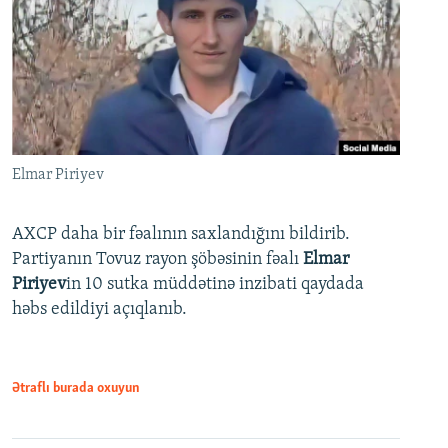
Elmar Piriyev
AXCP daha bir fəalının saxlandığını bildirib.
Partiyanın Tovuz rayon şöbəsinin fəalı
Elmar
Piriyev
in 10 sutka müddətinə inzibati qaydada
həbs edildiyi açıqlanıb.
Ətraflı burada oxuyun