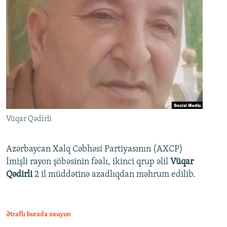
Vüqar Qədirli
Azərbaycan Xalq Cəbhəsi Partiyasının (AXCP)
İmişli rayon şöbəsinin fəalı, ikinci qrup əlil
Vüqar
Qədirli
2 il müddətinə azadlıqdan məhrum edilib.
Ətraflı burada oxuyun