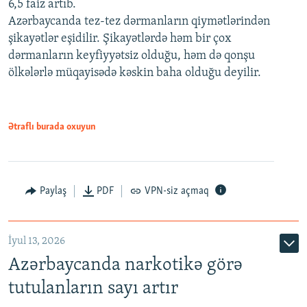
6,5 faiz artıb.
Azərbaycanda tez-tez dərmanların qiymətlərindən
şikayətlər eşidilir. Şikayətlərdə həm bir çox
dərmanların keyfiyyətsiz olduğu, həm də qonşu
ölkələrlə müqayisədə kəskin baha olduğu deyilir.
Ətraflı burada oxuyun
Paylaş
PDF
VPN-siz açmaq
İyul 13, 2026
Azərbaycanda narkotikə görə
tutulanların sayı artır