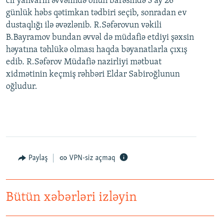
cil yanvarın əvvəlində onun barəsində 3 ay 26
günlük həbs qətimkan tədbiri seçib, sonradan ev
dustaqlığı ilə əvəzlənib. R.Səfərovun vəkili
B.Bayramov bundan əvvəl də müdafiə etdiyi şəxsin
həyatına təhlükə olması haqda bəyanatlarla çıxış
edib. R.Səfərov Müdafiə nazirliyi mətbuat
xidmətinin keçmiş rəhbəri Eldar Sabiroğlunun
oğludur.
Paylaş
VPN-siz açmaq
Bütün xəbərləri izləyin