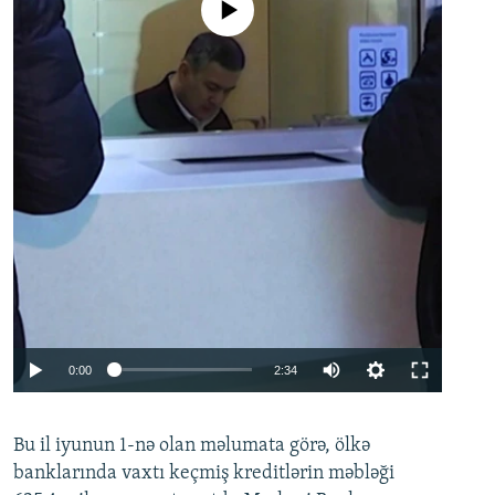
No media source currently available
Auto
0:00
2:34
240p
Bu il iyunun 1-nə olan məlumata görə, ölkə
360p
banklarında vaxtı keçmiş kreditlərin məbləği
480p