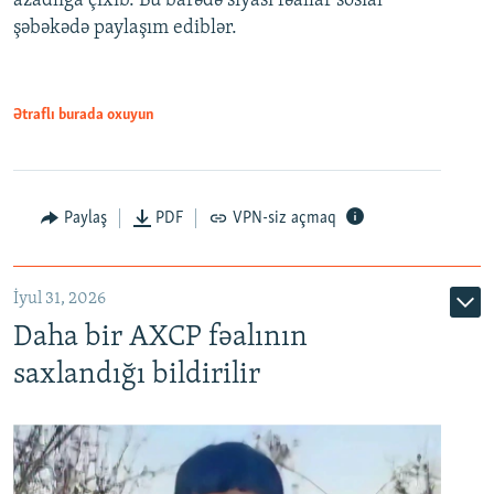
azadlığa çıxıb. Bu barədə siyasi fəallar sosial
şəbəkədə paylaşım ediblər.
Ətraflı burada oxuyun
Paylaş
PDF
VPN-siz açmaq
İyul 31, 2026
Daha bir AXCP fəalının
saxlandığı bildirilir