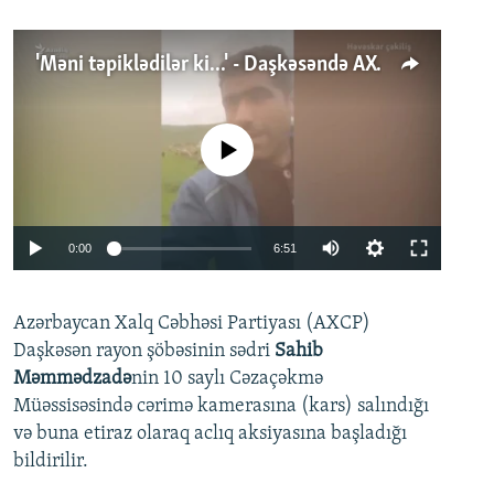
'Məni təpiklədilər ki...' - Daşkəsəndə AXCP fəalının yaxınları onun həbsinə etiraz edirlər
No media source currently available
Auto
0:00
6:51
240p
Azərbaycan Xalq Cəbhəsi Partiyası (AXCP)
360p
Daşkəsən rayon şöbəsinin sədri
Sahib
480p
Auto
240p
360p
480p
Məmmədzadə
nin 10 saylı Cəzaçəkmə
720p
Müəssisəsində cərimə kamerasına (kars) salındığı
720p
1080p
və buna etiraz olaraq aclıq aksiyasına başladığı
1080p
bildirilir.