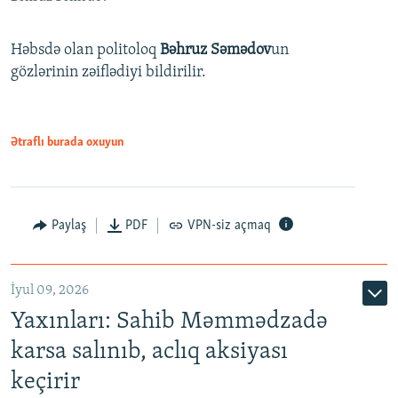
Həbsdə olan politoloq
Bəhruz Səmədov
un
gözlərinin zəiflədiyi bildirilir.
Ətraflı burada oxuyun
Paylaş
PDF
VPN-siz açmaq
İyul 09, 2026
Yaxınları: Sahib Məmmədzadə
karsa salınıb, aclıq aksiyası
keçirir