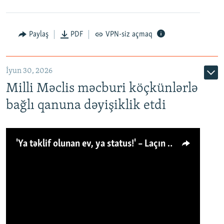
Paylaş
PDF
VPN-siz açmaq
İyun 30, 2026
Milli Məclis məcburi köçkünlərlə
bağlı qanuna dəyişiklik etdi
'Ya təklif olunan ev, ya status!' – Laçın köçkünü: 'Laçından başqa heç hara!'