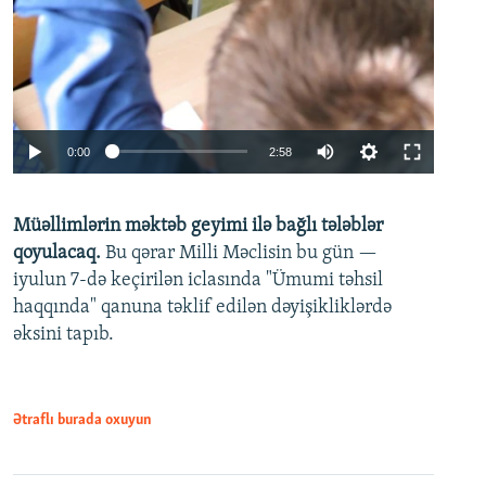
Auto
0:00
2:58
240p
Müəllimlərin məktəb geyimi ilə bağlı tələblər
360p
qoyulacaq.
Bu qərar Milli Məclisin bu gün —
480p
iyulun 7-də keçirilən iclasında "Ümumi təhsil
720p
haqqında" qanuna təklif edilən dəyişikliklərdə
əksini tapıb.
1080p
Ətraflı burada oxuyun