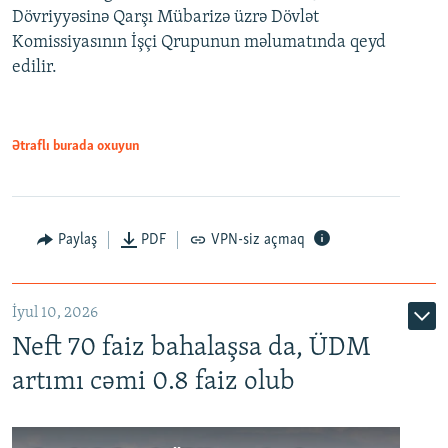
Dövriyyəsinə Qarşı Mübarizə üzrə Dövlət
Komissiyasının İşçi Qrupunun məlumatında qeyd
edilir.
Ətraflı burada oxuyun
Paylaş
PDF
VPN-siz açmaq
İyul 10, 2026
Neft 70 faiz bahalaşsa da, ÜDM
artımı cəmi 0.8 faiz olub