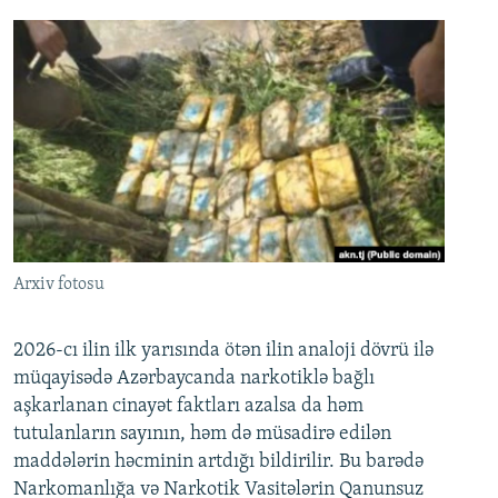
Arxiv fotosu
2026-cı ilin ilk yarısında ötən ilin analoji dövrü ilə
müqayisədə Azərbaycanda narkotiklə bağlı
aşkarlanan cinayət faktları azalsa da həm
tutulanların sayının, həm də müsadirə edilən
maddələrin həcminin artdığı bildirilir. Bu barədə
Narkomanlığa və Narkotik Vasitələrin Qanunsuz