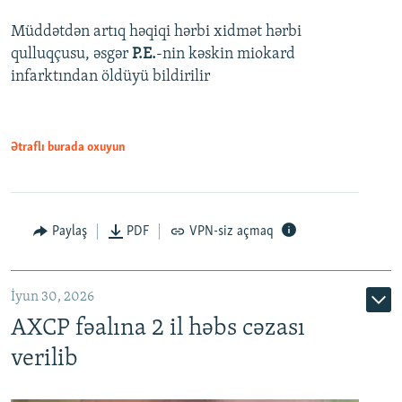
Müddətdən artıq həqiqi hərbi xidmət hərbi
qulluqçusu, əsgər
P.E.
-nin kəskin miokard
infarktından öldüyü bildirilir
Ətraflı burada oxuyun
Paylaş
PDF
VPN-siz açmaq
İyun 30, 2026
AXCP fəalına 2 il həbs cəzası
verilib