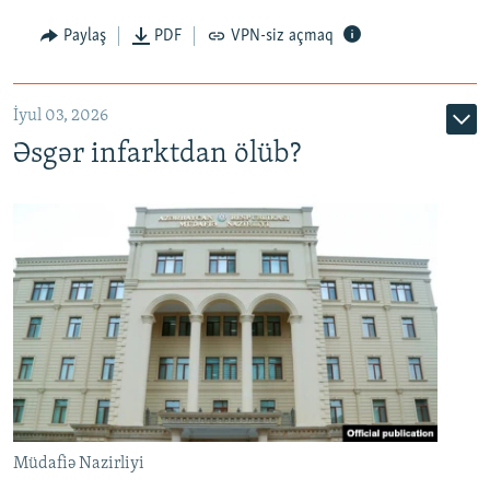
Auto
240p
360p
480p
Paylaş
PDF
VPN-siz açmaq
720p
1080p
İyul 03, 2026
Əsgər infarktdan ölüb?
Müdafiə Nazirliyi