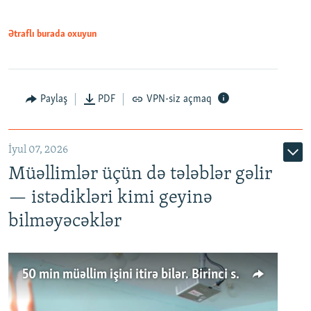
Ətraflı burada oxuyun
Paylaş
PDF
VPN-siz açmaq
İyul 07, 2026
Müəllimlər üçün də tələblər gəlir
— istədikləri kimi geyinə
bilməyəcəklər
50 min müəllim işini itirə bilər. Birinci sinfə gedənlər azalır