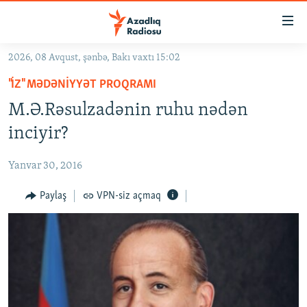
Keçid
linkləri
Əsas
2026, 08 Avqust, şənbə, Bakı vaxtı 15:02
məzmuna
GÜNDƏM
"İZ" MƏDƏNIYYƏT PROQRAMI
qayıt
#İZAHLA
Əsas
M.Ə.Rəsulzadənin ruhu nədən
KORRUPSIOMETR
naviqasiyaya
inciyir?
qayıt
#ƏSLINDƏ
Axtarışa
Yanvar 30, 2016
FƏRQƏ BAX
keç
QANUNI DOĞRU
Paylaş
VPN-siz açmaq
ARAŞDIRMA
MULTIMEDIA
RADIO ARXIV
VIDEO
HAQQIMIZDA
FOTOQALEREYA
OXU ZALI