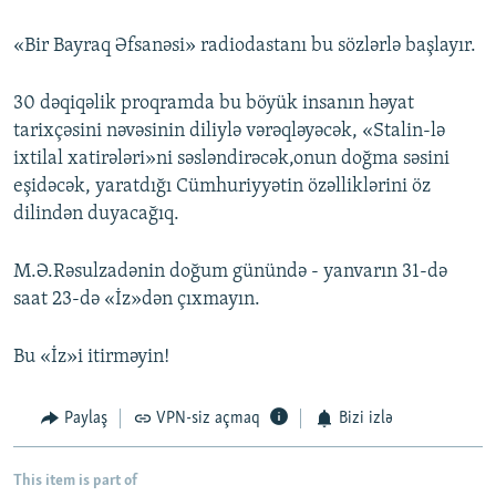
«Bir Bayraq Əfsanəsi» radiodastanı bu sözlərlə başlayır.
30 dəqiqəlik proqramda bu böyük insanın həyat
tarixçəsini nəvəsinin diliylə vərəqləyəcək, «Stalin-lə
ixtilal xatirələri»ni səsləndirəcək,onun doğma səsini
eşidəcək, yaratdığı Cümhuriyyətin özəlliklərini öz
dilindən duyacağıq.
M.Ə.Rəsulzadənin doğum günündə - yanvarın 31-də
saat 23-də «İz»dən çıxmayın.
Bu «İz»i itirməyin!
Paylaş
VPN-siz açmaq
Bizi izlə
This item is part of