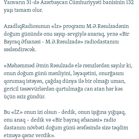
Yanvarın 31-də Azərbaycan Cümhuriyyəti banisinin 132
yaşı tamam olur.
AzadlıqRadiosunun «İz» proqramı M.Ə.Rəsulzadənin
doğum günündə onu sayqı-sevgiylə anaraq, yenə «Bir
Bayraq Əfsanəsi - M.Ə.Rəsulzadə» radiodastanını
səsləndirəcək.
«Məhəmməd Əmin Rəsulzadə elə rəmzlərdən sayılır ki,
onun doğum günü mənliyini, ləyaqətini, onurğasını
qorumaq istəyən, çağdaş dünya ilə bir olmağı uman,
gericil təsəvvürlərdən qurtulmağa can atan hər kəs
üçün əziz gündür.
Bu «İZ» onun izi olsun - dedik, onun işığına yığışaq,
onu anaq – dedik və «Bir bayraq əfsanəsi» radio
dastanını növbəti doğum günü ərəfəsində sizə təqdim
etməyə qərar verdik».