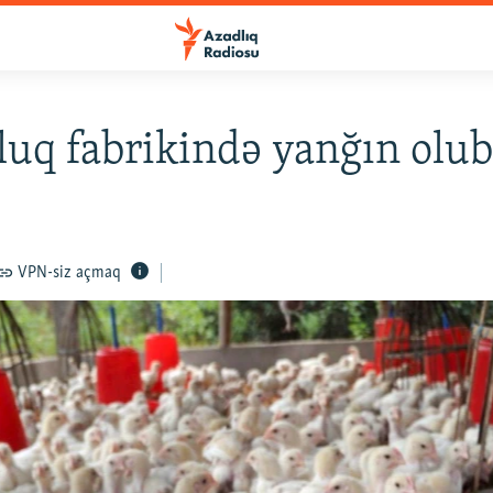
uq fabrikində yanğın olu
VPN-siz açmaq