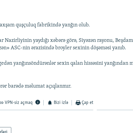
axşam quşçuluq fabrikində yanğın olub.
ar Nazirliyinin yaydığı xəbərə görə, Siyəzən rayonu, Beşda
zən» ASC-nin ərazisində broyler sexinin döşəməsi yanıb.
gedən yanğınsöndürənlər sexin qalan hissəsini yanğından 
rər barədə məlumat açıqlanmır.
VPN-siz açmaq
Bizi izlə
Çap et
rləri