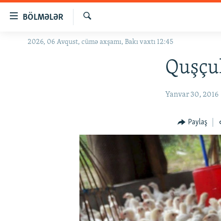
Keçid
BÖLMƏLƏR
linkləri
Axtar
Əsas
2026, 06 Avqust, cümə axşamı, Bakı vaxtı 12:45
GÜNDƏM
məzmuna
#İZAHLA
Quşçul
qayıt
Əsas
KORRUPSIOMETR
naviqasiyaya
Yanvar 30, 2016
#ƏSLINDƏ
qayıt
Axtarışa
FƏRQƏ BAX
Paylaş
keç
QANUNI DOĞRU
ARAŞDIRMA
MULTIMEDIA
RADIO ARXIV
VIDEO
HAQQIMIZDA
FOTOQALEREYA
OXU ZALI