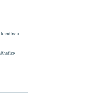
m kəndində
mühafizə