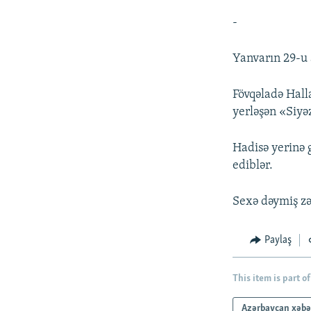
-
Yanvarın 29-u 
Fövqəladə Hall
yerləşən «Siyə
Hadisə yerinə 
ediblər.
Sexə dəymiş zə
Paylaş
This item is part of
Azərbaycan xəbə