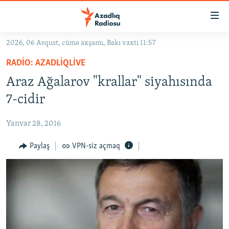
Keçid
linkləri
Əsas
2026, 06 Avqust, cümə axşamı, Bakı vaxtı 11:57
məzmuna
GÜNDƏM
RADIO: AZADLIQLIVE
qayıt
#İZAHLA
Əsas
Araz Ağalarov "krallar" siyahısında
KORRUPSIOMETR
naviqasiyaya
7-cidir
qayıt
#ƏSLINDƏ
Axtarışa
Yanvar 28, 2016
FƏRQƏ BAX
keç
QANUNI DOĞRU
Paylaş
VPN-siz açmaq
ARAŞDIRMA
MULTIMEDIA
RADIO ARXIV
VIDEO
HAQQIMIZDA
FOTOQALEREYA
OXU ZALI