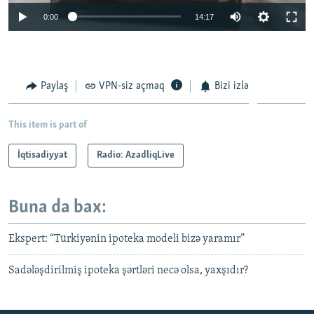
0:00
14:17
Paylaş
VPN-siz açmaq
Bizi izlə
This item is part of
İqtisadiyyat
Radio: AzadliqLive
Buna da bax:
Ekspert: “Türkiyənin ipoteka modeli bizə yaramır”
Sadələşdirilmiş ipoteka şərtləri necə olsa, yaxşıdır?