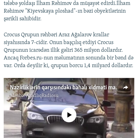
tələbə yoldaşı İlham Rəhimov da müşayət edirdi.İlham
Rəhimov "Kiyevskaya ploshad"-ın bəzi obyektlərinin
şərikli sahibidir.
Crocus Qrupun rəhbəri Araz Ağalarov krallar
siyahısında 7-cidir. Onun başçılıq etdiyi Crocus
Qrupunun icarədən illik gəliri 365 milyon dollardır.
Ancaq Forbes.ru-nun məlumatının sonunda bir bənd də
var. Orda deyilir ki, qrupun borcu 1,4 milyard dollardır.
Nazirliklərin qarşısındakı bahalı xidməti maşınlar...
Mənbə:
AzadlıqRadiosu
No media source currently available