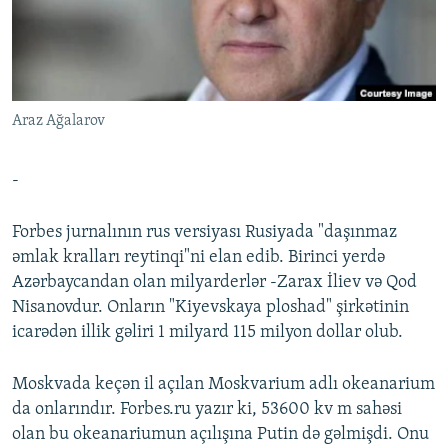
İNFOQRAFIKA
AZƏRBAYCAN ƏDƏBIYYATI KITABXANASI
MISSIYAMIZ
BIZI IZLƏ
KARIKATURA
İSLAM VƏ DEMOKRATIYA
PEŞƏ ETIKASI VƏ JURNALISTIKA STANDARTLARIMIZ
İZ - MƏDƏNIYYƏT PROQRAMI
MATERIALLARIMIZDAN ISTIFADƏ
Araz Ağalarov
AZADLIQRADIOSU MOBIL TELEFONUNUZDA
RFE/RL-in bütün saytları
BIZIMLƏ ƏLAQƏ
-
XƏBƏR BÜLLETENLƏRIMIZ
Forbes jurnalının rus versiyası Rusiyada "daşınmaz
əmlak kralları reytinqi"ni elan edib. Birinci yerdə
Azərbaycandan olan milyarderlər -Zarax İliev və Qod
Nisanovdur. Onların "Kiyevskaya ploshad" şirkətinin
icarədən illik gəliri 1 milyard 115 milyon dollar olub.
Moskvada keçən il açılan Moskvarium adlı okeanarium
da onlarındır. Forbes.ru yazır ki, 53600 kv m sahəsi
olan bu okeanariumun açılışına Putin də gəlmişdi. Onu