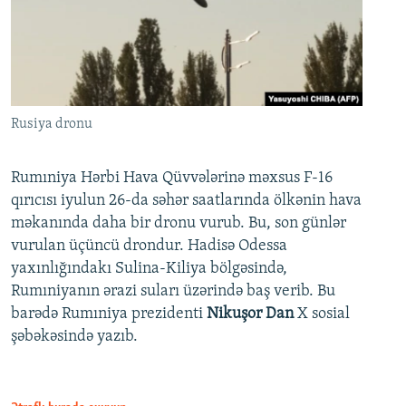
Rusiya dronu
Rumıniya Hərbi Hava Qüvvələrinə məxsus F-16
qırıcısı iyulun 26-da səhər saatlarında ölkənin hava
məkanında daha bir dronu vurub. Bu, son günlər
vurulan üçüncü drondur. Hadisə Odessa
yaxınlığındakı Sulina-Kiliya bölgəsində,
Rumıniyanın ərazi suları üzərində baş verib. Bu
barədə Rumıniya prezidenti
Nikuşor Dan
X sosial
şəbəkəsində yazıb.