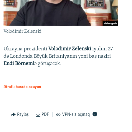
Volodimir Zelenski
Ukrayna prezidenti
Volodimir Zelenski
iyulun 27-
də Londonda Böyük Britaniyanın yeni baş naziri
Endi Börnem
lə görüşəcək.
Ətraflı burada oxuyun
Paylaş
PDF
VPN-siz açmaq