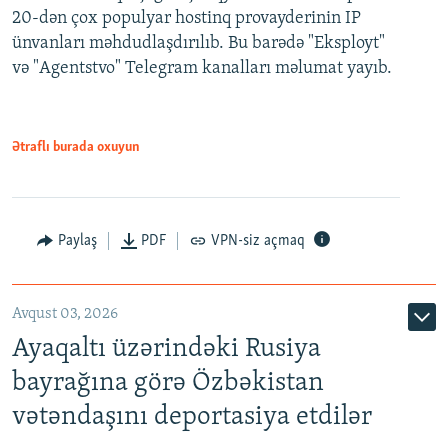
20-dən çox populyar hostinq provayderinin IP
ünvanları məhdudlaşdırılıb. Bu barədə "Eksployt"
və "Agentstvo" Telegram kanalları məlumat yayıb.
Ətraflı burada oxuyun
Paylaş
PDF
VPN-siz açmaq
Avqust 03, 2026
Ayaqaltı üzərindəki Rusiya
bayrağına görə Özbəkistan
vətəndaşını deportasiya etdilər