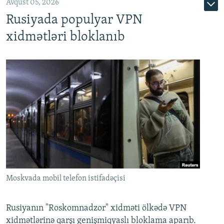
Avqust 05, 2026
Rusiyada populyar VPN
xidmətləri bloklanıb
Moskvada mobil telefon istifadəçisi
Rusiyanın "Roskomnadzor" xidməti ölkədə VPN
xidmətlərinə qarşı genişmiqyaslı bloklama aparıb.