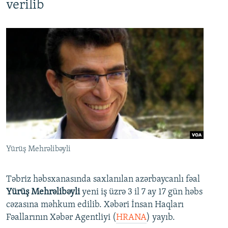
verilib
Yürüş Mehrəlibəyli
Təbriz həbsxanasında saxlanılan azərbaycanlı fəal
Yürüş Mehrəlibəyli
yeni iş üzrə 3 il 7 ay 17 gün həbs
cəzasına məhkum edilib. Xəbəri İnsan Haqları
Fəallarının Xəbər Agentliyi (
HRANA
) yayıb.