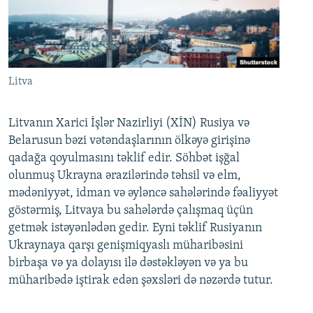
Litva
Litvanın Xarici İşlər Nazirliyi (XİN) Rusiya və
Belarusun bəzi vətəndaşlarının ölkəyə girişinə
qadağa qoyulmasını təklif edir. Söhbət işğal
olunmuş Ukrayna ərazilərində təhsil və elm,
mədəniyyət, idman və əyləncə sahələrində fəaliyyət
göstərmiş, Litvaya bu sahələrdə çalışmaq üçün
getmək istəyənlədən gedir. Eyni təklif Rusiyanın
Ukraynaya qarşı genişmiqyaslı müharibəsini
birbaşa və ya dolayısı ilə dəstəkləyən və ya bu
müharibədə iştirak edən şəxsləri də nəzərdə tutur.