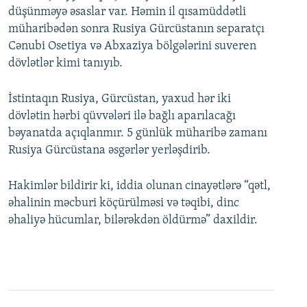
düşünməyə əsaslar var. Həmin il qısamüddətli
müharibədən sonra Rusiya Gürcüstanın separatçı
Cənubi Osetiya və Abxaziya bölgələrini suveren
dövlətlər kimi tanıyıb.
İstintaqın Rusiya, Gürcüstan, yaxud hər iki
dövlətin hərbi qüvvələri ilə bağlı aparılacağı
bəyanatda açıqlanmır. 5 günlük müharibə zamanı
Rusiya Gürcüstana əsgərlər yerləşdirib.
Hakimlər bildirir ki, iddia olunan cinayətlərə “qətl,
əhalinin məcburi köçürülməsi və təqibi, dinc
əhaliyə hücumlar, bilərəkdən öldürmə” daxildir.