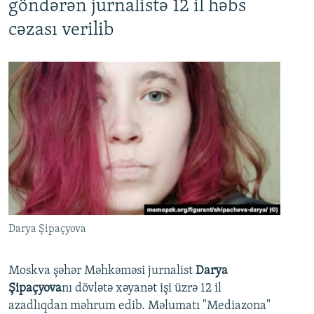
göndərən jurnalistə 12 il həbs
cəzası verilib
Darya Şipaçyova
Moskva şəhər Məhkəməsi jurnalist
Darya
Şipaçyova
nı dövlətə xəyanət işi üzrə 12 il
azadlıqdan məhrum edib. Məlumatı "Mediazona"