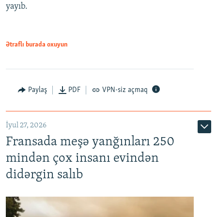
yayıb.
Ətraflı burada oxuyun
Paylaş
PDF
VPN-siz açmaq
İyul 27, 2026
Fransada meşə yanğınları 250
mindən çox insanı evindən
didərgin salıb