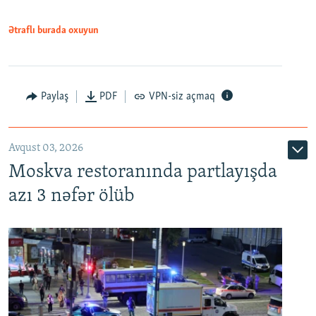
Ətraflı burada oxuyun
Paylaş
PDF
VPN-siz açmaq
Avqust 03, 2026
Moskva restoranında partlayışda
azı 3 nəfər ölüb