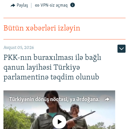
Paylaş
VPN-siz açmaq
Bütün xəbərləri izləyin
Avqust 05, 2026
PKK-nın buraxılması ilə bağlı
qanun layihəsi Türkiyə
parlamentinə təqdim olunub
Türkiyənin dönüş nöqtəsi, ya Ərdoğana üçüncü şans: PKK ilə qəfil barışıq nə deməkdir?
No media source currently available