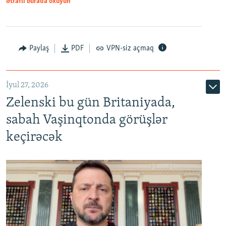
Ətraflı burada oxuyun
Paylaş
PDF
VPN-siz açmaq
İyul 27, 2026
Zelenski bu gün Britaniyada,
sabah Vaşinqtonda görüşlər
keçirəcək