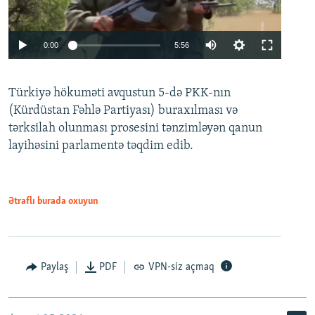
Auto
0:00
5:56
240p
Türkiyə hökuməti avqustun 5-də PKK-nın
360p
(Kürdüstan Fəhlə Partiyası) buraxılması və
480p
Auto
240p
360p
480p
tərksilah olunması prosesini tənzimləyən qanun
720p
layihəsini parlamentə təqdim edib.
720p
1080p
1080p
Ətraflı burada oxuyun
Paylaş
PDF
VPN-siz açmaq