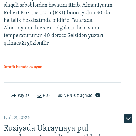
əlaqəli səbəblərdən həyatını itirib. Almaniyanın
Robert Kox İnstitutu (RKI) bunu iyulun 30-da
həftəlik hesabatında bildirib. Bu arada
Almaniyanın bir sıra bölgələrində havanın
temperaturunun 40 dərəcə Selsidən yuxarı
qalxacağı gözlənilir.
Ətraflı burada oxuyun
Paylaş
PDF
VPN-siz açmaq
İyul 29, 2026
Rusiyada Ukraynaya pul