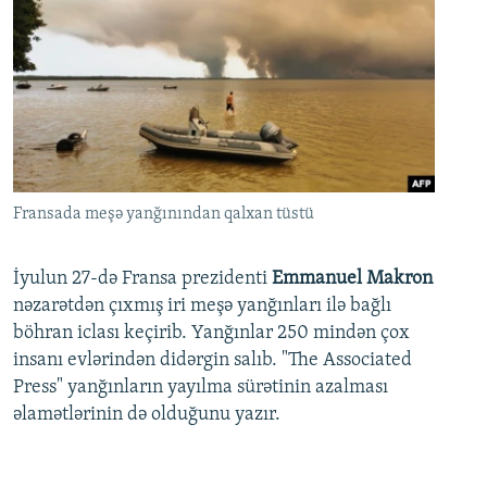
Fransada meşə yanğınından qalxan tüstü
İyulun 27-də Fransa prezidenti
Emmanuel Makron
nəzarətdən çıxmış iri meşə yanğınları ilə bağlı
böhran iclası keçirib. Yanğınlar 250 mindən çox
insanı evlərindən didərgin salıb. "The Associated
Press" yanğınların yayılma sürətinin azalması
əlamətlərinin də olduğunu yazır.