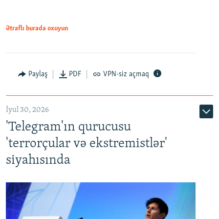
Ətraflı burada oxuyun
Paylaş
PDF
VPN-siz açmaq
İyul 30, 2026
'Telegram'ın qurucusu
'terrorçular və ekstremistlər'
siyahısında