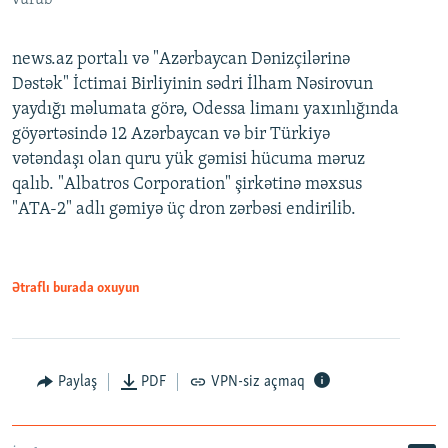
vurub
news.az portalı və "Azərbaycan Dənizçilərinə
Dəstək" İctimai Birliyinin sədri İlham Nəsirovun
yaydığı məlumata görə, Odessa limanı yaxınlığında
göyərtəsində 12 Azərbaycan və bir Türkiyə
vətəndaşı olan quru yük gəmisi hücuma məruz
qalıb. "Albatros Corporation" şirkətinə məxsus
"ATA-2" adlı gəmiyə üç dron zərbəsi endirilib.
Ətraflı burada oxuyun
Paylaş
PDF
VPN-siz açmaq