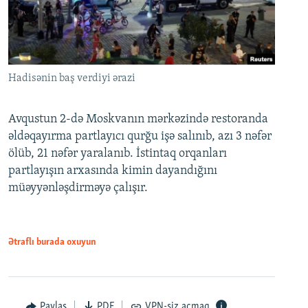
Hadisənin baş verdiyi ərazi
Avqustun 2-də Moskvanın mərkəzində restoranda
əldəqayırma partlayıcı qurğu işə salınıb, azı 3 nəfər
ölüb, 21 nəfər yaralanıb. İstintaq orqanları
partlayışın arxasında kimin dayandığını
müəyyənləşdirməyə çalışır.
Ətraflı burada oxuyun
Paylaş
PDF
VPN-siz açmaq