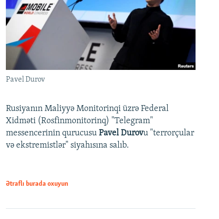
Pavel Durov
Rusiyanın Maliyyə Monitorinqi üzrə Federal
Xidməti (Rosfinmonitorinq) "Telegram"
messencerinin qurucusu
Pavel Durov
u "terrorçular
və ekstremistlər" siyahısına salıb.
Ətraflı burada oxuyun