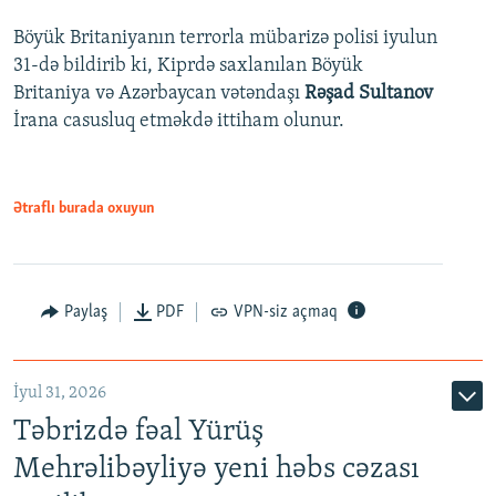
Böyük Britaniyanın terrorla mübarizə polisi iyulun
31-də bildirib ki, Kiprdə saxlanılan Böyük
Britaniya və Azərbaycan vətəndaşı
Rəşad Sultanov
İrana casusluq etməkdə ittiham olunur.
Ətraflı burada oxuyun
Paylaş
PDF
VPN-siz açmaq
İyul 31, 2026
Təbrizdə fəal Yürüş
Mehrəlibəyliyə yeni həbs cəzası