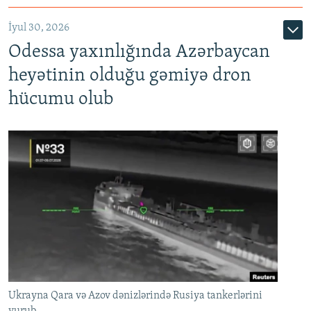
İyul 30, 2026
Odessa yaxınlığında Azərbaycan
heyətinin olduğu gəmiyə dron
hücumu olub
Ukrayna Qara və Azov dənizlərində Rusiya tankerlərini