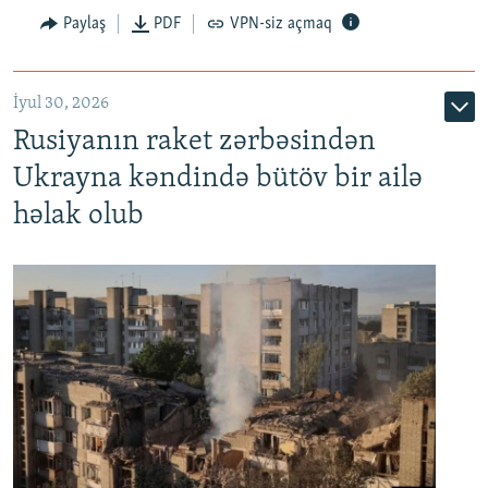
Paylaş
PDF
VPN-siz açmaq
İyul 30, 2026
Rusiyanın raket zərbəsindən
Ukrayna kəndində bütöv bir ailə
həlak olub