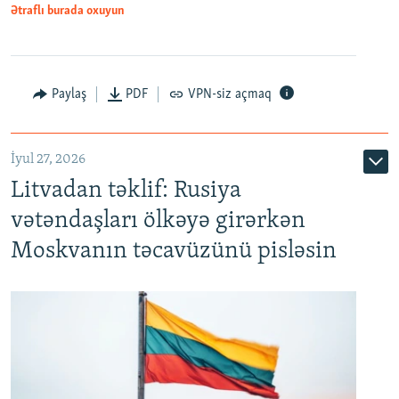
Ətraflı burada oxuyun
Paylaş
PDF
VPN-siz açmaq
İyul 27, 2026
Litvadan təklif: Rusiya
vətəndaşları ölkəyə girərkən
Moskvanın təcavüzünü pisləsin