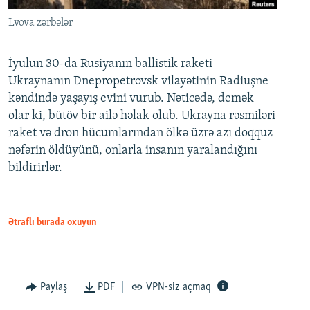
Lvova zərbələr
İyulun 30-da Rusiyanın ballistik raketi
Ukraynanın Dnepropetrovsk vilayətinin Radiuşne
kəndində yaşayış evini vurub. Nəticədə, demək
olar ki, bütöv bir ailə həlak olub. Ukrayna rəsmiləri
raket və dron hücumlarından ölkə üzrə azı doqquz
nəfərin öldüyünü, onlarla insanın yaralandığını
bildirirlər.
Ətraflı burada oxuyun
Paylaş
PDF
VPN-siz açmaq