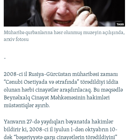
İNFOQRAFIKA
AZƏRBAYCAN ƏDƏBIYYATI KITABXANASI
MISSIYAMIZ
BIZI IZLƏ
KARIKATURA
İSLAM VƏ DEMOKRATIYA
PEŞƏ ETIKASI VƏ JURNALISTIKA STANDARTLARIMIZ
İZ - MƏDƏNIYYƏT PROQRAMI
MATERIALLARIMIZDAN ISTIFADƏ
Müharibə qurbanlarına həsr olunmuş muzeyin açılışında,
AZADLIQRADIOSU MOBIL TELEFONUNUZDA
arxiv fotosu
RFE/RL-in bütün saytları
BIZIMLƏ ƏLAQƏ
-
XƏBƏR BÜLLETENLƏRIMIZ
2008-ci il Rusiya-Gürcüstan müharibəsi zamanı
“Cənubi Osetiyada və ətrafında” törədildiyi iddia
olunan hərbi cinayətlər araşdırılacaq. Bu məqsədlə
Beynəlxalq Cinayət Məhkəməsinin hakimləri
müstəntiqlər ayırıb.
Yanvarın 27-də yaydıqları bəyanatda hakimlər
bildirir ki, 2008-ci il iyulun 1-dən oktyabrın 10-
dək “bəşəriyyətə qarşı cinayətlərin törədildiyini”