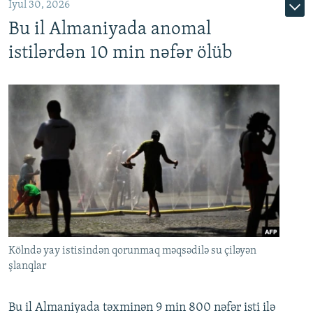
İyul 30, 2026
Bu il Almaniyada anomal
istilərdən 10 min nəfər ölüb
Kölndə yay istisindən qorunmaq məqsədilə su çiləyən
şlanqlar
Bu il Almaniyada təxminən 9 min 800 nəfər isti ilə