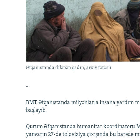
İNFOQRAFIKA
AZƏRBAYCAN ƏDƏBIYYATI KITABXANASI
MISSIYAMIZ
KARIKATURA
İSLAM VƏ DEMOKRATIYA
PEŞƏ ETIKASI VƏ JURNALISTIKA
STANDARTLARIMIZ
İZ - MƏDƏNIYYƏT PROQRAMI
MATERIALLARIMIZDAN ISTIFADƏ
AZADLIQRADIOSU MOBIL TELEFONUNUZDA
BIZIMLƏ ƏLAQƏ
XƏBƏR BÜLLETENLƏRIMIZ
Əfqanıstanda dilənən qadın, arxiv fotosu
-
BMT Əfqanıstanda milyonlarla insana yardım mə
başlayıb.
Qurum Əfqanıstanda humanitar koordinatoru Ma
yanvarın 27-də televiziya çıxışında bu barədə mü