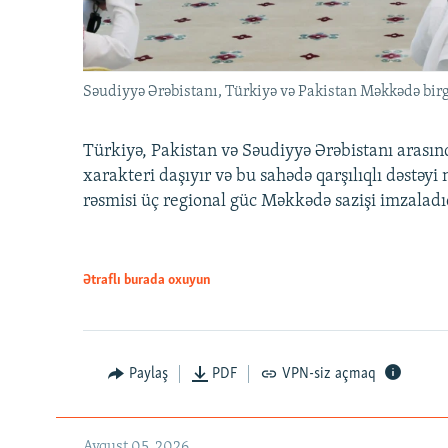
Səudiyyə Ərəbistanı, Türkiyə və Pakistan Məkkədə birg
Türkiyə, Pakistan və Səudiyyə Ərəbistanı arası
xarakteri daşıyır və bu sahədə qarşılıqlı dəstəy
rəsmisi üç regional güc Məkkədə sazişi imzaladı
Ətraflı burada oxuyun
Paylaş
PDF
VPN-siz açmaq
Avqust 05, 2026