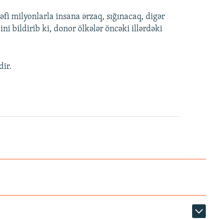
fi milyonlarla insana ərzaq, sığınacaq, digər
i bildirib ki, donor ölkələr öncəki illərdəki
dir.