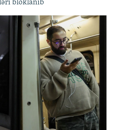
əri bloklanıb