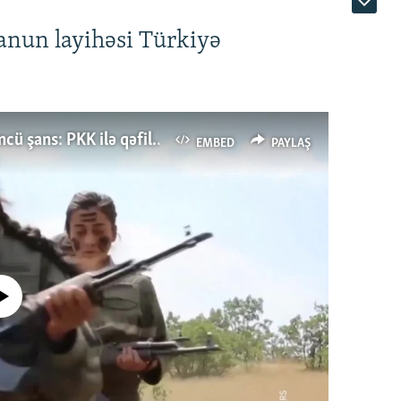
anun layihəsi Türkiyə
Türkiyənin dönüş nöqtəsi, ya Ərdoğana üçüncü şans: PKK ilə qəfil barışıq nə deməkdir?
EMBED
PAYLAŞ
currently available