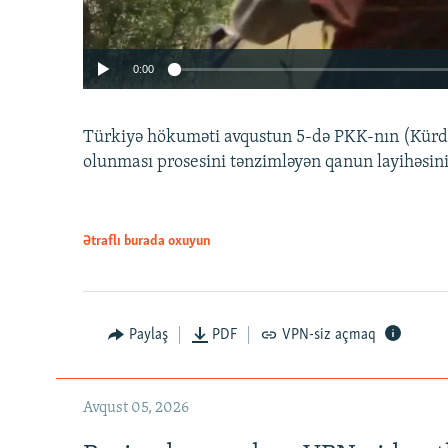
0:00
Türkiyə hökuməti avqustun 5-də PKK-nın (Kürdüs
olunması prosesini tənzimləyən qanun layihəsin
Ətraflı burada oxuyun
Auto
240p
720p
Paylaş
PDF
VPN-siz açmaq
Avqust 05, 2026