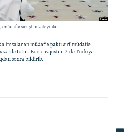
ə müdafiə sazişi imzalayıblar
nda imzalanan müdafiə paktı sırf müdafiə
i nəzərdə tutur. Bunu avqustun 7-də Türkiyə
qdan sonra bildirib.