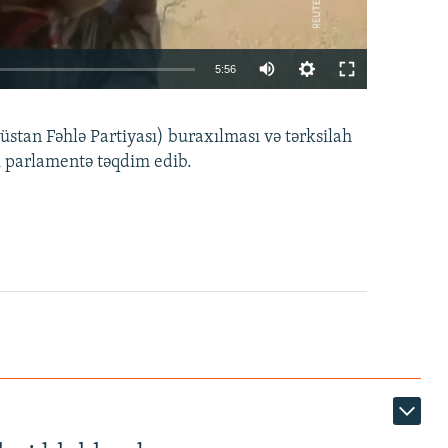
Auto
5:56
240p
EMBED
PAYLAŞ
tan Fəhlə Partiyası) buraxılması və tərksilah
360p
i parlamentə təqdim edib.
480p
720p
1080p
360p
480p
1080p