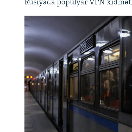
Rusiyada populyar VPN xidmətl