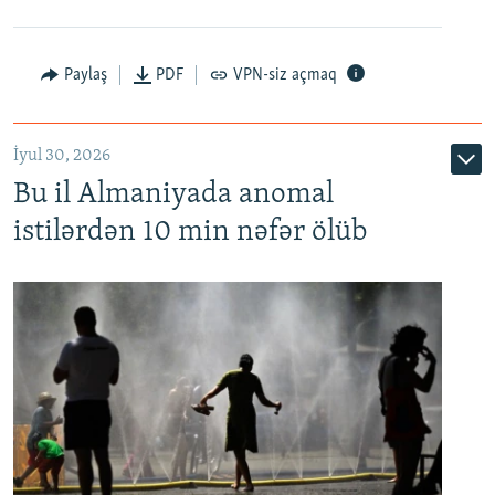
Paylaş
PDF
VPN-siz açmaq
İyul 30, 2026
Bu il Almaniyada anomal
istilərdən 10 min nəfər ölüb