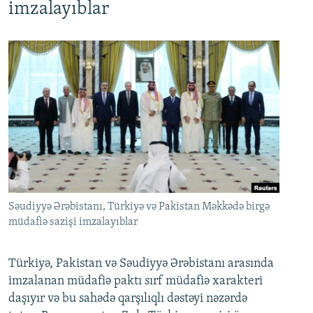
imzalayıblar
Səudiyyə Ərəbistanı, Türkiyə və Pakistan Məkkədə birgə
müdafiə sazişi imzalayıblar
Türkiyə, Pakistan və Səudiyyə Ərəbistanı arasında
imzalanan müdafiə paktı sırf müdafiə xarakteri
daşıyır və bu sahədə qarşılıqlı dəstəyi nəzərdə