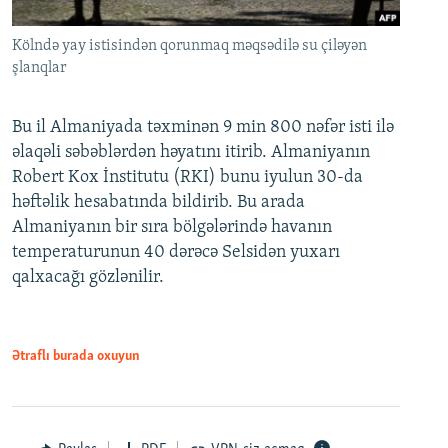
Kölndə yay istisindən qorunmaq məqsədilə su çiləyən
şlanqlar
Bu il Almaniyada təxminən 9 min 800 nəfər isti ilə
əlaqəli səbəblərdən həyatını itirib. Almaniyanın
Robert Kox İnstitutu (RKI) bunu iyulun 30-da
həftəlik hesabatında bildirib. Bu arada
Almaniyanın bir sıra bölgələrində havanın
temperaturunun 40 dərəcə Selsidən yuxarı
qalxacağı gözlənilir.
Ətraflı burada oxuyun