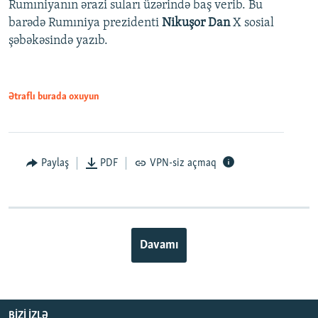
Rumıniyanın ərazi suları üzərində baş verib. Bu
barədə Rumıniya prezidenti
Nikuşor Dan
X sosial
şəbəkəsində yazıb.
Ətraflı burada oxuyun
Paylaş
PDF
VPN-siz açmaq
Davamı
BIZI IZLƏ