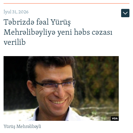
İyul 31, 2026
Təbrizdə fəal Yürüş
Mehrəlibəyliyə yeni həbs cəzası
verilib
Yürüş Mehrəlibəyli