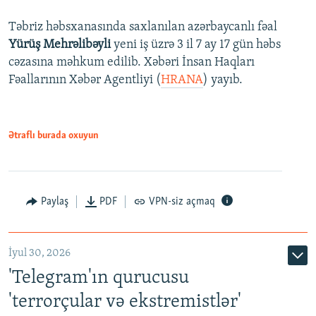
Təbriz həbsxanasında saxlanılan azərbaycanlı fəal
Yürüş Mehrəlibəyli
yeni iş üzrə 3 il 7 ay 17 gün həbs
cəzasına məhkum edilib. Xəbəri İnsan Haqları
Fəallarının Xəbər Agentliyi (
HRANA
) yayıb.
Ətraflı burada oxuyun
Paylaş
PDF
VPN-siz açmaq
İyul 30, 2026
'Telegram'ın qurucusu
'terrorçular və ekstremistlər'