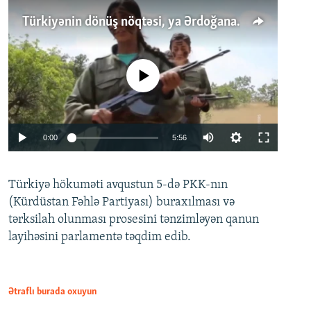
Türkiyənin dönüş nöqtəsi, ya Ərdoğana üçüncü şans: PKK ilə qəfil barışıq nə deməkdir?
No media source currently available
Auto
0:00
5:56
240p
Türkiyə hökuməti avqustun 5-də PKK-nın
360p
(Kürdüstan Fəhlə Partiyası) buraxılması və
480p
Auto
240p
360p
480p
tərksilah olunması prosesini tənzimləyən qanun
720p
layihəsini parlamentə təqdim edib.
720p
1080p
1080p
Ətraflı burada oxuyun