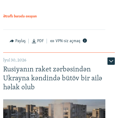
Ətraflı burada oxuyun
Paylaş
PDF
VPN-siz açmaq
İyul 30, 2026
Rusiyanın raket zərbəsindən
Ukrayna kəndində bütöv bir ailə
həlak olub