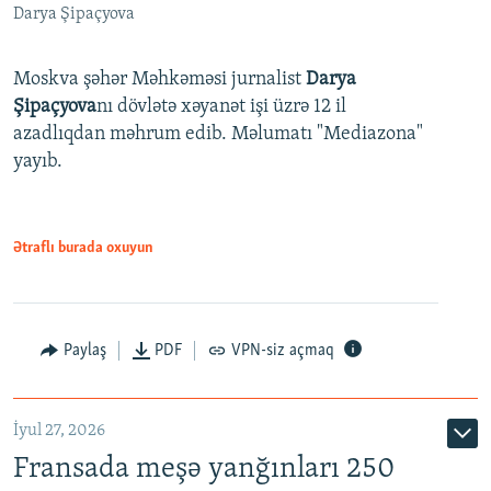
Darya Şipaçyova
Moskva şəhər Məhkəməsi jurnalist
Darya
Şipaçyova
nı dövlətə xəyanət işi üzrə 12 il
azadlıqdan məhrum edib. Məlumatı "Mediazona"
yayıb.
Ətraflı burada oxuyun
Paylaş
PDF
VPN-siz açmaq
İyul 27, 2026
Fransada meşə yanğınları 250