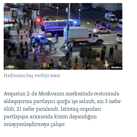
Hadisənin baş verdiyi ərazi
Avqustun 2-də Moskvanın mərkəzində restoranda
əldəqayırma partlayıcı qurğu işə salınıb, azı 3 nəfər
ölüb, 21 nəfər yaralanıb. İstintaq orqanları
partlayışın arxasında kimin dayandığını
müəyyənləşdirməyə çalışır.