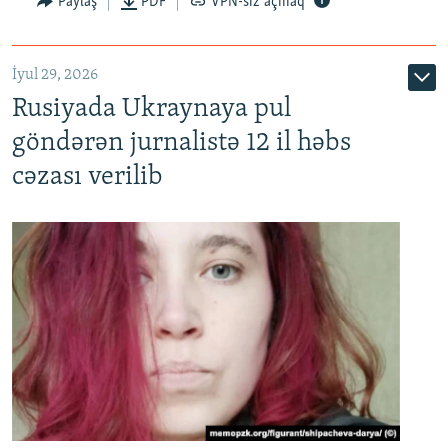
Paylaş
PDF
VPN-siz açmaq
İyul 29, 2026
Rusiyada Ukraynaya pul
göndərən jurnalistə 12 il həbs
cəzası verilib