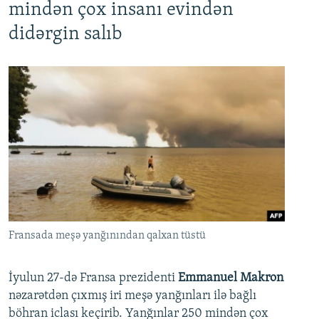
mindən çox insanı evindən
didərgin salıb
Fransada meşə yanğınından qalxan tüstü
İyulun 27-də Fransa prezidenti
Emmanuel Makron
nəzarətdən çıxmış iri meşə yanğınları ilə bağlı
böhran iclası keçirib. Yanğınlar 250 mindən çox