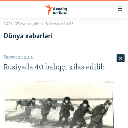
Keçid
linkləri
Əsas
2026, 07 Avqust, cümə, Bakı vaxtı 16:46
məzmuna
GÜNDƏM
Dünya xəbərləri
qayıt
#İZAHLA
Əsas
KORRUPSIOMETR
naviqasiyaya
Yanvar 27, 2016
qayıt
#ƏSLINDƏ
Axtarışa
Rusiyada 40 balıqçı xilas edilib
FƏRQƏ BAX
keç
QANUNI DOĞRU
ARAŞDIRMA
MULTIMEDIA
RADIO ARXIV
VIDEO
HAQQIMIZDA
FOTOQALEREYA
OXU ZALI