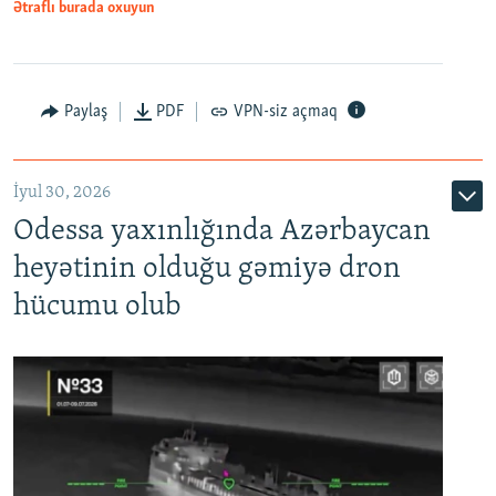
Ətraflı burada oxuyun
Paylaş
PDF
VPN-siz açmaq
İyul 30, 2026
Odessa yaxınlığında Azərbaycan
heyətinin olduğu gəmiyə dron
hücumu olub