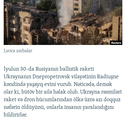
Lvova zərbələr
İyulun 30-da Rusiyanın ballistik raketi
Ukraynanın Dnepropetrovsk vilayətinin Radiuşne
kəndində yaşayış evini vurub. Nəticədə, demək
olar ki, bütöv bir ailə həlak olub. Ukrayna rəsmiləri
raket və dron hücumlarından ölkə üzrə azı doqquz
nəfərin öldüyünü, onlarla insanın yaralandığını
bildirirlər.