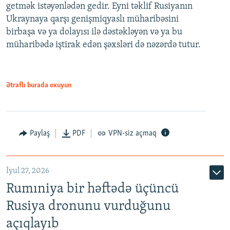
getmək istəyənlədən gedir. Eyni təklif Rusiyanın
Ukraynaya qarşı genişmiqyaslı müharibəsini
birbaşa və ya dolayısı ilə dəstəkləyən və ya bu
müharibədə iştirak edən şəxsləri də nəzərdə tutur.
Ətraflı burada oxuyun
Paylaş
PDF
VPN-siz açmaq
İyul 27, 2026
Rumıniya bir həftədə üçüncü
Rusiya dronunu vurduğunu
açıqlayıb