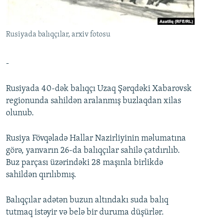
İNFOQRAFIKA
AZƏRBAYCAN ƏDƏBIYYATI KITABXANASI
MISSIYAMIZ
BIZI IZLƏ
KARIKATURA
İSLAM VƏ DEMOKRATIYA
PEŞƏ ETIKASI VƏ JURNALISTIKA STANDARTLARIMIZ
Rusiyada balıqçılar, arxiv fotosu
İZ - MƏDƏNIYYƏT PROQRAMI
MATERIALLARIMIZDAN ISTIFADƏ
AZADLIQRADIOSU MOBIL TELEFONUNUZDA
RFE/RL-in bütün saytları
-
BIZIMLƏ ƏLAQƏ
Rusiyada 40-dək balıqçı Uzaq Şərqdəki Xabarovsk
XƏBƏR BÜLLETENLƏRIMIZ
regionunda sahildən aralanmış buzlaqdan xilas
olunub.
Rusiya Fövqəladə Hallar Nazirliyinin məlumatına
görə, yanvarın 26-da balıqçılar sahilə çatdırılıb.
Buz parçası üzərindəki 28 maşınla birlikdə
sahildən qırılıbmış.
Balıqçılar adətən buzun altındakı suda balıq
tutmaq istəyir və belə bir duruma düşürlər.