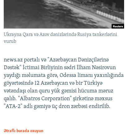
Ukrayna Qara və Azov dənizlərində Rusiya tankerlərini
vurub
news.az portalı və "Azərbaycan Dənizçilərinə
Dəstək" İctimai Birliyinin sədri İlham Nəsirovun
yaydığı məlumata görə, Odessa limanı yaxınlığında
göyərtəsində 12 Azərbaycan və bir Türkiyə
vətəndaşı olan quru yük gəmisi hücuma məruz
qalıb. "Albatros Corporation" şirkətinə məxsus
"ATA-2" adlı gəmiyə üç dron zərbəsi endirilib.
Ətraflı burada oxuyun