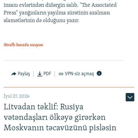
insanı evlərindən didərgin salıb. "The Associated
Press" yanğınların yayılma sürətinin azalması
əlamətlərinin də olduğunu yazır.
Ətraflı burada oxuyun
Paylaş
PDF
VPN-siz açmaq
İyul 27, 2026
Litvadan təklif: Rusiya
vətəndaşları ölkəyə girərkən
Moskvanın təcavüzünü pisləsin