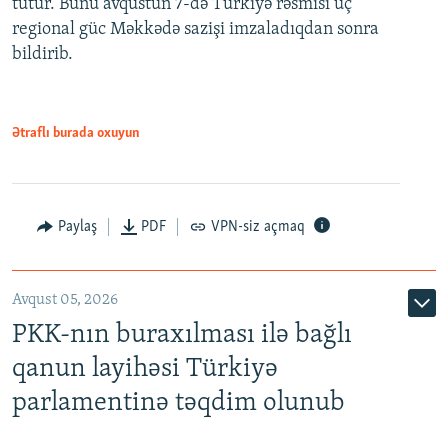
tutur. Bunu avqustun 7-də Türkiyə rəsmisi üç
regional güc Məkkədə sazişi imzaladıqdan sonra
bildirib.
Ətraflı burada oxuyun
Paylaş
PDF
VPN-siz açmaq
Avqust 05, 2026
PKK-nın buraxılması ilə bağlı
qanun layihəsi Türkiyə
parlamentinə təqdim olunub