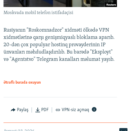
Moskvada mobil telefon istifadəçisi
Rusiyanın "Roskomnadzor" xidməti ölkədə VPN
xidmətlərinə qarşı genişmiqyaslı bloklama aparıb.
20-dən çox populyar hostinq provayderinin IP
ünvanları məhdudlaşdırılıb. Bu barədə "Eksployt"
və "Agentstvo" Telegram kanalları məlumat yayıb.
Ətraflı burada oxuyun
Paylaş
PDF
VPN-siz açmaq