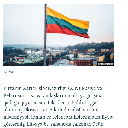
Litva
Litvanın Xarici İşlər Nazirliyi (XİN) Rusiya və
Belarusun bəzi vətəndaşlarının ölkəyə girişinə
qadağa qoyulmasını təklif edir. Söhbət işğal
olunmuş Ukrayna ərazilərində təhsil və elm,
mədəniyyət, idman və əyləncə sahələrində fəaliyyət
göstərmiş, Litvaya bu sahələrdə çalışmaq üçün