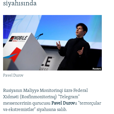
siyahısında
Pavel Durov
Rusiyanın Maliyyə Monitorinqi üzrə Federal
Xidməti (Rosfinmonitorinq) "Telegram"
messencerinin qurucusu
Pavel Durov
u "terrorçular
və ekstremistlər" siyahısına salıb.