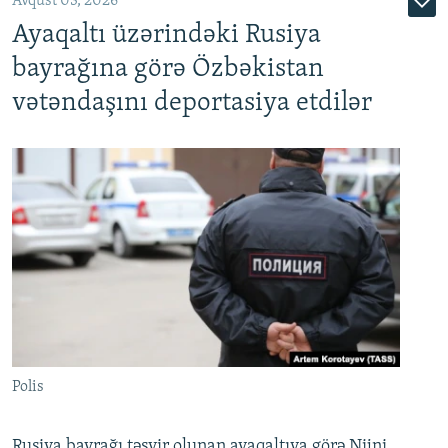
Avqust 03, 2026
Ayaqaltı üzərindəki Rusiya
bayrağına görə Özbəkistan
vətəndaşını deportasiya etdilər
Polis
Rusiya bayrağı təsvir olunan ayaqaltıya görə Nijni