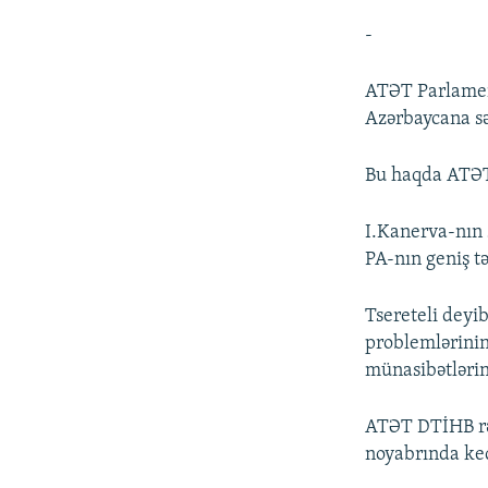
-
ATƏT Parlament
Azərbaycana səf
Bu haqda ATƏT 
I.Kanerva-nın 
PA-nın geniş t
Tsereteli deyi
problemlərinin 
münasibətlərin
ATƏT DTİHB rəs
noyabrında keç