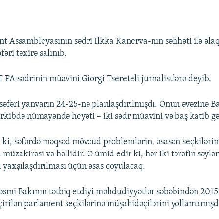
 Assambleyasının sədri Ilkka Kanerva-nın səhhəti ilə əla
əri təxirə salınıb.
PA sədrinin müavini Giorgi Tsereteli jurnalistlərə deyib.
səfəri yanvarın 24-25-nə planlaşdırılmışdı. Onun əvəzinə 
ərkibdə nümayəndə heyəti – iki sədr müavini və baş katib gə
b ki, səfərdə məqsəd mövcud problemlərin, əsasən seçkilərin 
müzakirəsi və həllidir. O ümid edir ki, hər iki tərəfin səyləri
 yaxşılaşdırılması üçün əsas qoyulacaq.
mi Bakının tətbiq etdiyi məhdudiyyətlər səbəbindən 2015-c
irilən parlament seçkilərinə müşahidəçilərini yollamamışd