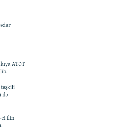
qədar
Bakıya ATƏT
lib.
təşkili
 ilə
i ilin
ı.