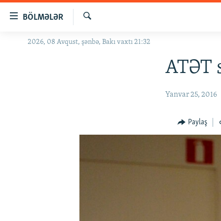
Keçid
BÖLMƏLƏR
linkləri
Axtar
Əsas
2026, 08 Avqust, şənbə, Bakı vaxtı 21:32
GÜNDƏM
məzmuna
#İZAHLA
ATƏT s
qayıt
Əsas
KORRUPSIOMETR
naviqasiyaya
Yanvar 25, 2016
#ƏSLINDƏ
qayıt
Axtarışa
FƏRQƏ BAX
Paylaş
keç
QANUNI DOĞRU
ARAŞDIRMA
MULTIMEDIA
RADIO ARXIV
VIDEO
HAQQIMIZDA
FOTOQALEREYA
OXU ZALI