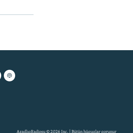
AzadlıqRadiosu © 2026 Inc. | Bütün hüquqlar qorunur