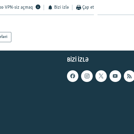
VPN-siz açmaq
Bizi izlə
Çap et
rləri
BIZI IZLƏ