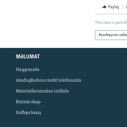
Paylaş
This item is part of
Azərbaycan xəbə
MƏLUMAT
Haqqımızda
AzadlıqRadiosu mobil telefonuzda
Materiallarımızdan istifadə
BIZI IZLƏ
Bizimlə əlaqə
Həftəyə baxış
RFE/RL-in bütün saytları