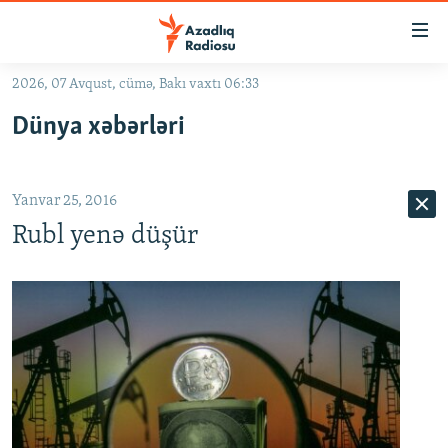
Keçid
linkləri
Əsas
2026, 07 Avqust, cümə, Bakı vaxtı 06:33
məzmuna
GÜNDƏM
Dünya xəbərləri
qayıt
#İZAHLA
Əsas
KORRUPSIOMETR
naviqasiyaya
Yanvar 25, 2016
qayıt
#ƏSLINDƏ
Axtarışa
Rubl yenə düşür
FƏRQƏ BAX
keç
QANUNI DOĞRU
ARAŞDIRMA
MULTIMEDIA
RADIO ARXIV
VIDEO
HAQQIMIZDA
FOTOQALEREYA
OXU ZALI