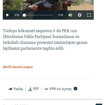
Auto
0:00
5:56
240p
Türkiyə hökuməti avqustun 5-də PKK-nın
360p
(Kürdüstan Fəhlə Partiyası) buraxılması və
480p
Auto
240p
360p
480p
tərksilah olunması prosesini tənzimləyən qanun
720p
layihəsini parlamentə təqdim edib.
720p
1080p
1080p
Ətraflı burada oxuyun
Paylaş
PDF
VPN-siz açmaq