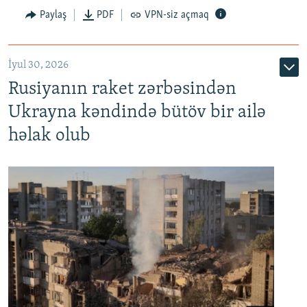
Paylaş
PDF
VPN-siz açmaq
İyul 30, 2026
Rusiyanın raket zərbəsindən
Ukrayna kəndində bütöv bir ailə
həlak olub