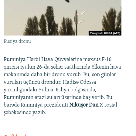
Rusiya dronu
Rumıniya Hərbi Hava Qüvvələrinə məxsus F-16
qırıcısı iyulun 26-da səhər saatlarında ölkənin hava
məkanında daha bir dronu vurub. Bu, son günlər
vurulan üçüncü drondur. Hadisə Odessa
yaxınlığındakı Sulina-Kiliya bölgəsində,
Rumıniyanın ərazi suları üzərində baş verib. Bu
barədə Rumıniya prezidenti
Nikuşor Dan
X sosial
şəbəkəsində yazıb.