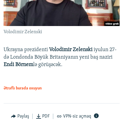
Volodimir Zelenski
Ukrayna prezidenti
Volodimir Zelenski
iyulun 27-
də Londonda Böyük Britaniyanın yeni baş naziri
Endi Börnem
lə görüşəcək.
Ətraflı burada oxuyun
Paylaş
PDF
VPN-siz açmaq