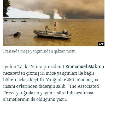
Fransada meşə yanğınından qalxan tüstü
İyulun 27-də Fransa prezidenti
Emmanuel Makron
nəzarətdən çıxmış iri meşə yanğınları ilə bağlı
böhran iclası keçirib. Yanğınlar 250 mindən çox
insanı evlərindən didərgin salıb. "The Associated
Press" yanğınların yayılma sürətinin azalması
əlamətlərinin də olduğunu yazır.