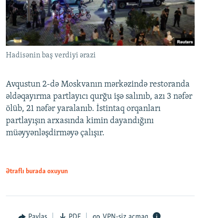
Hadisənin baş verdiyi ərazi
Avqustun 2-də Moskvanın mərkəzində restoranda
əldəqayırma partlayıcı qurğu işə salınıb, azı 3 nəfər
ölüb, 21 nəfər yaralanıb. İstintaq orqanları
partlayışın arxasında kimin dayandığını
müəyyənləşdirməyə çalışır.
Ətraflı burada oxuyun
Paylaş
PDF
VPN-siz açmaq