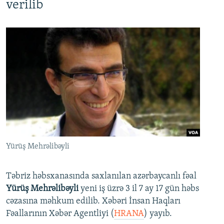
verilib
Yürüş Mehrəlibəyli
Təbriz həbsxanasında saxlanılan azərbaycanlı fəal
Yürüş Mehrəlibəyli
yeni iş üzrə 3 il 7 ay 17 gün həbs
cəzasına məhkum edilib. Xəbəri İnsan Haqları
Fəallarının Xəbər Agentliyi (
HRANA
) yayıb.