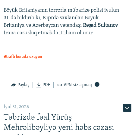
Böyük Britaniyanın terrorla mübarizə polisi iyulun
31-də bildirib ki, Kiprdə saxlanılan Böyük
Britaniya və Azərbaycan vətəndaşı
Rəşad Sultanov
İrana casusluq etməkdə ittiham olunur.
Ətraflı burada oxuyun
Paylaş
PDF
VPN-siz açmaq
İyul 31, 2026
Təbrizdə fəal Yürüş
Mehrəlibəyliyə yeni həbs cəzası