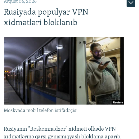
Avqust 05, 2026
Rusiyada populyar VPN
xidmətləri bloklanıb
Moskvada mobil telefon istifadəçisi
Rusiyanın "Roskomnadzor" xidməti ölkədə VPN
xidmətlərinə qarşı genişmiqyaslı bloklama aparıb.