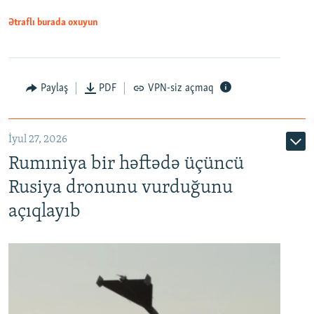
Ətraflı burada oxuyun
Paylaş
PDF
VPN-siz açmaq
İyul 27, 2026
Rumıniya bir həftədə üçüncü
Rusiya dronunu vurduğunu
açıqlayıb