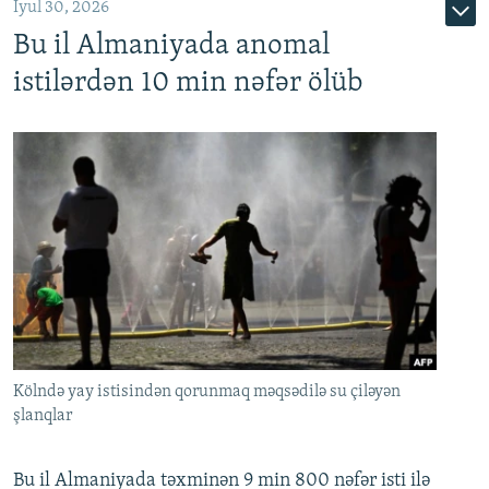
İyul 30, 2026
Bu il Almaniyada anomal
istilərdən 10 min nəfər ölüb
Kölndə yay istisindən qorunmaq məqsədilə su çiləyən
şlanqlar
Bu il Almaniyada təxminən 9 min 800 nəfər isti ilə