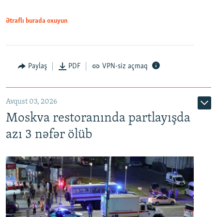
Ətraflı burada oxuyun
Paylaş
PDF
VPN-siz açmaq
Avqust 03, 2026
Moskva restoranında partlayışda
azı 3 nəfər ölüb