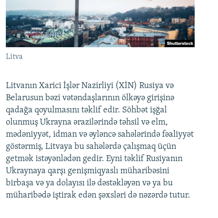
Litva
Litvanın Xarici İşlər Nazirliyi (XİN) Rusiya və
Belarusun bəzi vətəndaşlarının ölkəyə girişinə
qadağa qoyulmasını təklif edir. Söhbət işğal
olunmuş Ukrayna ərazilərində təhsil və elm,
mədəniyyət, idman və əyləncə sahələrində fəaliyyət
göstərmiş, Litvaya bu sahələrdə çalışmaq üçün
getmək istəyənlədən gedir. Eyni təklif Rusiyanın
Ukraynaya qarşı genişmiqyaslı müharibəsini
birbaşa və ya dolayısı ilə dəstəkləyən və ya bu
müharibədə iştirak edən şəxsləri də nəzərdə tutur.