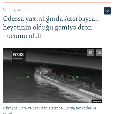
İyul 30, 2026
Odessa yaxınlığında Azərbaycan
heyətinin olduğu gəmiyə dron
hücumu olub
Ukrayna Qara və Azov dənizlərində Rusiya tankerlərini