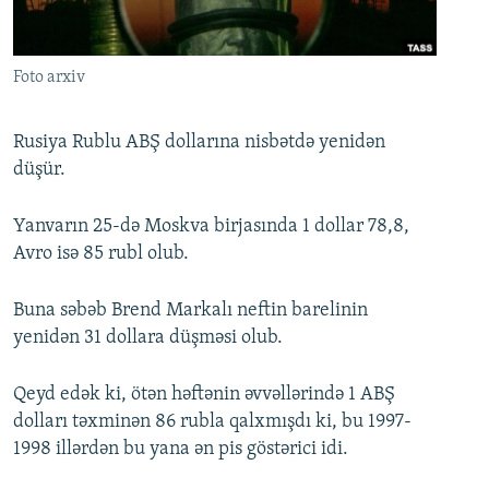
İNFOQRAFIKA
AZƏRBAYCAN ƏDƏBIYYATI KITABXANASI
MISSIYAMIZ
BIZI IZLƏ
KARIKATURA
İSLAM VƏ DEMOKRATIYA
PEŞƏ ETIKASI VƏ JURNALISTIKA STANDARTLARIMIZ
Foto arxiv
İZ - MƏDƏNIYYƏT PROQRAMI
MATERIALLARIMIZDAN ISTIFADƏ
AZADLIQRADIOSU MOBIL TELEFONUNUZDA
RFE/RL-in bütün saytları
Rusiya Rublu ABŞ dollarına nisbətdə yenidən
düşür.
BIZIMLƏ ƏLAQƏ
XƏBƏR BÜLLETENLƏRIMIZ
Yanvarın 25-də Moskva birjasında 1 dollar 78,8,
Avro isə 85 rubl olub.
Buna səbəb Brend Markalı neftin barelinin
yenidən 31 dollara düşməsi olub.
Qeyd edək ki, ötən həftənin əvvəllərində 1 ABŞ
dolları təxminən 86 rubla qalxmışdı ki, bu 1997-
1998 illərdən bu yana ən pis göstərici idi.