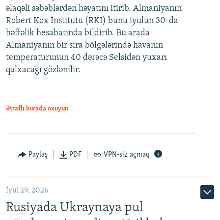
əlaqəli səbəblərdən həyatını itirib. Almaniyanın
Robert Kox İnstitutu (RKI) bunu iyulun 30-da
həftəlik hesabatında bildirib. Bu arada
Almaniyanın bir sıra bölgələrində havanın
temperaturunun 40 dərəcə Selsidən yuxarı
qalxacağı gözlənilir.
Ətraflı burada oxuyun
Paylaş
PDF
VPN-siz açmaq
İyul 29, 2026
Rusiyada Ukraynaya pul