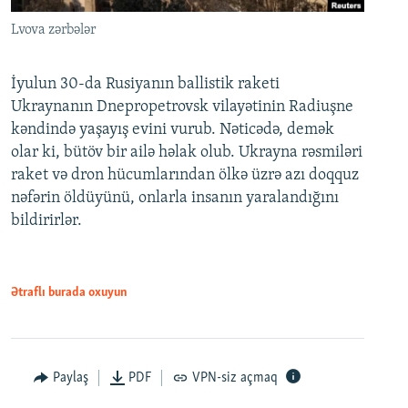
Lvova zərbələr
İyulun 30-da Rusiyanın ballistik raketi
Ukraynanın Dnepropetrovsk vilayətinin Radiuşne
kəndində yaşayış evini vurub. Nəticədə, demək
olar ki, bütöv bir ailə həlak olub. Ukrayna rəsmiləri
raket və dron hücumlarından ölkə üzrə azı doqquz
nəfərin öldüyünü, onlarla insanın yaralandığını
bildirirlər.
Ətraflı burada oxuyun
Paylaş
PDF
VPN-siz açmaq