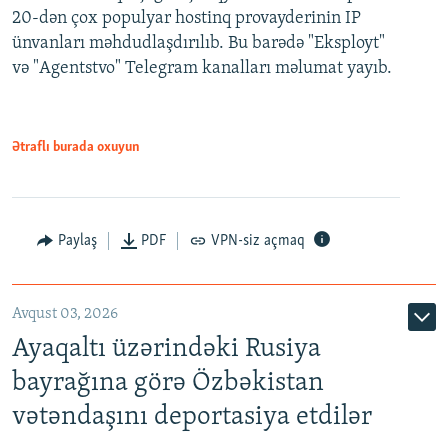
20-dən çox populyar hostinq provayderinin IP
ünvanları məhdudlaşdırılıb. Bu barədə "Eksployt"
və "Agentstvo" Telegram kanalları məlumat yayıb.
Ətraflı burada oxuyun
Paylaş
PDF
VPN-siz açmaq
Avqust 03, 2026
Ayaqaltı üzərindəki Rusiya
bayrağına görə Özbəkistan
vətəndaşını deportasiya etdilər