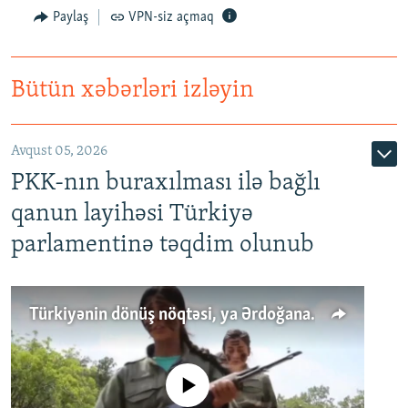
Paylaş
VPN-siz açmaq
Bütün xəbərləri izləyin
Avqust 05, 2026
PKK-nın buraxılması ilə bağlı
qanun layihəsi Türkiyə
parlamentinə təqdim olunub
Türkiyənin dönüş nöqtəsi, ya Ərdoğana üçüncü şans: PKK ilə qəfil barışıq nə deməkdir?
No media source currently available