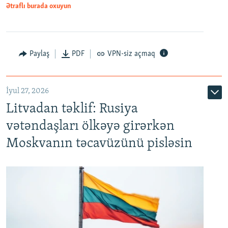
Ətraflı burada oxuyun
Paylaş
PDF
VPN-siz açmaq
İyul 27, 2026
Litvadan təklif: Rusiya
vətəndaşları ölkəyə girərkən
Moskvanın təcavüzünü pisləsin