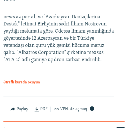
vurub
news.az portalı və "Azərbaycan Dənizçilərinə
Dəstək" İctimai Birliyinin sədri İlham Nəsirovun
yaydığı məlumata görə, Odessa limanı yaxınlığında
göyərtəsində 12 Azərbaycan və bir Türkiyə
vətəndaşı olan quru yük gəmisi hücuma məruz
qalıb. "Albatros Corporation" şirkətinə məxsus
"ATA-2" adlı gəmiyə üç dron zərbəsi endirilib.
Ətraflı burada oxuyun
Paylaş
PDF
VPN-siz açmaq