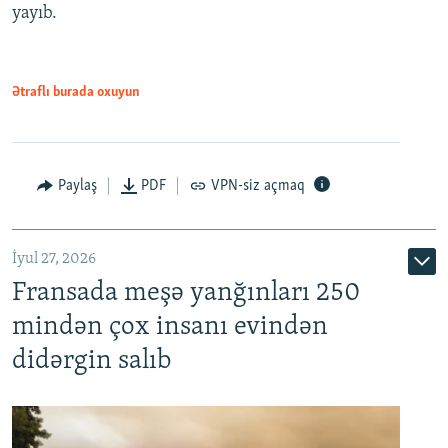
yayıb.
Ətraflı burada oxuyun
Paylaş
PDF
VPN-siz açmaq
İyul 27, 2026
Fransada meşə yanğınları 250
mindən çox insanı evindən
didərgin salıb