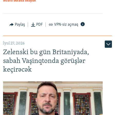
Ətraflı burada oxuyun
Paylaş
PDF
VPN-siz açmaq
İyul 27, 2026
Zelenski bu gün Britaniyada,
sabah Vaşinqtonda görüşlər
keçirəcək