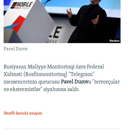
Pavel Durov
Rusiyanın Maliyyə Monitorinqi üzrə Federal
Xidməti (Rosfinmonitorinq) "Telegram"
messencerinin qurucusu
Pavel Durov
u "terrorçular
və ekstremistlər" siyahısına salıb.
Ətraflı burada oxuyun