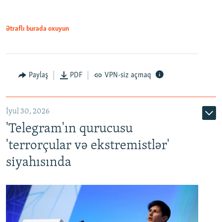
Ətraflı burada oxuyun
Paylaş
PDF
VPN-siz açmaq
İyul 30, 2026
'Telegram'ın qurucusu
'terrorçular və ekstremistlər'
siyahısında