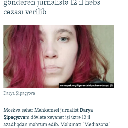
göndərən jurnalistə 12 il həbs
cəzası verilib
Darya Şipaçyova
Moskva şəhər Məhkəməsi jurnalist
Darya
Şipaçyova
nı dövlətə xəyanət işi üzrə 12 il
azadlıqdan məhrum edib. Məlumatı "Mediazona"