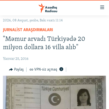
Keçid
linkləri
Əsas
2026, 08 Avqust, şənbə, Bakı vaxtı 11:14
məzmuna
GÜNDƏM
JURNALIST ARAŞDIRMALARI
qayıt
#İZAHLA
Əsas
"Məmur arvadı Türkiyədə 20
KORRUPSIOMETR
naviqasiyaya
milyon dollara 16 villa alıb"
qayıt
#ƏSLINDƏ
Axtarışa
Yanvar 25, 2016
FƏRQƏ BAX
keç
QANUNI DOĞRU
Paylaş
VPN-siz açmaq
ARAŞDIRMA
MULTIMEDIA
RADIO ARXIV
VIDEO
HAQQIMIZDA
FOTOQALEREYA
OXU ZALI