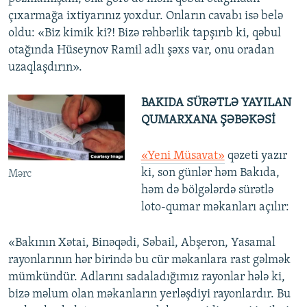
çıxarmağa ixtiyarınız yoxdur. Onların cavabı isə belə
oldu: «Biz kimik ki?! Bizə rəhbərlik tapşırıb ki, qəbul
otağında Hüseynov Ramil adlı şəxs var, onu oradan
uzaqlaşdırın».
BAKIDA SÜRƏTLƏ YAYILAN
QUMARXANA ŞƏBƏKƏSİ
«Yeni Müsavat»
qəzeti yazır
ki, son günlər həm Bakıda,
Mərc
həm də bölgələrdə sürətlə
loto-qumar məkanları açılır:
«Bakının Xətai, Binəqədi, Səbail, Abşeron, Yasamal
rayonlarının hər birində bu cür məkanlara rast gəlmək
mümkündür. Adlarını sadaladığımız rayonlar hələ ki,
bizə məlum olan məkanların yerləşdiyi rayonlardır. Bu