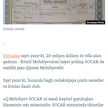
İNFOQRAFIKA
AZƏRBAYCAN ƏDƏBIYYATI KITABXANASI
MISSIYAMIZ
BIZI IZLƏ
KARIKATURA
İSLAM VƏ DEMOKRATIYA
PEŞƏ ETIKASI VƏ JURNALISTIKA STANDARTLARIMIZ
İZ - MƏDƏNIYYƏT PROQRAMI
MATERIALLARIMIZDAN ISTIFADƏ
Əmlak sənədi
AZADLIQRADIOSU MOBIL TELEFONUNUZDA
RFE/RL-in bütün saytları
BIZIMLƏ ƏLAQƏ
-
XƏBƏR BÜLLETENLƏRIMIZ
Virtualaz
saytı yazır ki, 20 milyon dollara 16 villa alan
qadının - Könül Mehdiyevanın həyat yoldaşı SOCAR-da
vəzifəli şəxs Qiymət Mehdiyevdir.
Sayt yazır ki, bununla bağlı redaksiyaya çoxlu sənədlər
və fotolar daxil olub.
«Q.Mehdiyev SOCAR-ın əsaslı kapital qoyuluşları
İdarəsinin rəis müavinidir. SOCAR sistemində tikintilər