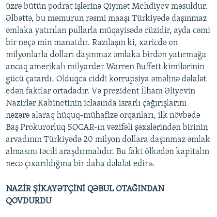
üzrə bütün podrat işlərinə Qiymət Mehdiyev məsuldur.
Əlbəttə, bu məmurun rəsmi maaşı Türkiyədə daşınmaz
əmlaka yatırılan pullarla müqayisədə cüzidir, ayda cəmi
bir neçə min manatdır. Razılaşın ki, xaricdə on
milyonlarla dolları daşınmaz əmlaka birdən yatırmağa
ancaq amerikalı milyarder Warren Buffett kimilərinin
gücü çatardı. Olduqca ciddi korrupsiya əməlinə dəlalət
edən faktlar ortadadır. Və prezident İlham Əliyevin
Nazirlər Kabinetinin iclasında israrlı çağırışlarını
nəzərə alaraq hüquq-mühafizə orqanları, ilk növbədə
Baş Prokurorluq SOCAR-ın vəzifəli şəxslərindən birinin
arvadının Türkiyədə 20 milyon dollara daşınmaz əmlak
almasını təcili araşdırmalıdır. Bu fakt ölkədən kapitalın
necə çıxarıldığına bir daha dəlalət edir».
NAZİR ŞİKAYƏTÇİNİ QƏBUL OTAĞINDAN
QOVDURDU