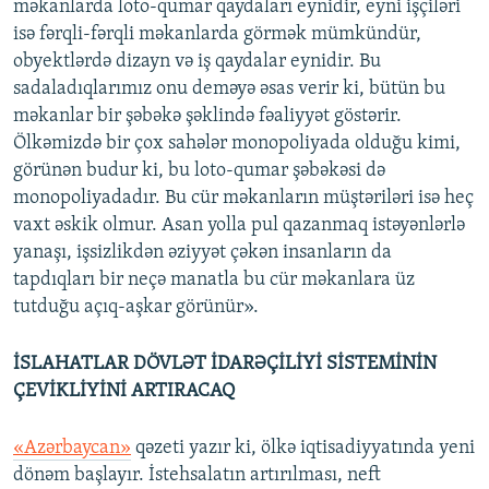
məkanlarda loto-qumar qaydaları eynidir, eyni işçiləri
isə fərqli-fərqli məkanlarda görmək mümkündür,
obyektlərdə dizayn və iş qaydalar eynidir. Bu
sadaladıqlarımız onu deməyə əsas verir ki, bütün bu
məkanlar bir şəbəkə şəklində fəaliyyət göstərir.
Ölkəmizdə bir çox sahələr monopoliyada olduğu kimi,
görünən budur ki, bu loto-qumar şəbəkəsi də
monopoliyadadır. Bu cür məkanların müştəriləri isə heç
vaxt əskik olmur. Asan yolla pul qazanmaq istəyənlərlə
yanaşı, işsizlikdən əziyyət çəkən insanların da
tapdıqları bir neçə manatla bu cür məkanlara üz
tutduğu açıq-aşkar görünür».
İSLAHATLAR DÖVLƏT İDARƏÇİLİYİ SİSTEMİNİN
ÇEVİKLİYİNİ ARTIRACAQ
«Azərbaycan»
qəzeti yazır ki, ölkə iqtisadiyyatında yeni
dönəm başlayır. İstehsalatın artırılması, neft