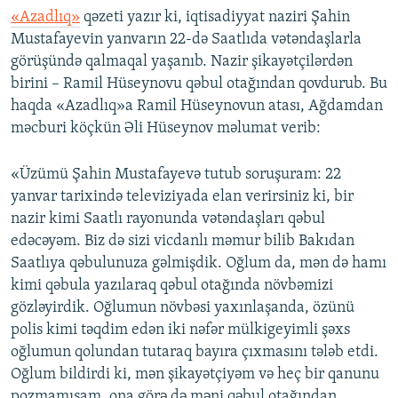
«Azadlıq»
qəzeti yazır ki, iqtisadiyyat naziri Şahin
Mustafayevin yanvarın 22-də Saatlıda vətəndaşlarla
görüşündə qalmaqal yaşanıb. Nazir şikayətçilərdən
birini – Ramil Hüseynovu qəbul otağından qovdurub. Bu
haqda «Azadlıq»a Ramil Hüseynovun atası, Ağdamdan
məcburi köçkün Əli Hüseynov məlumat verib:
«Üzümü Şahin Mustafayevə tutub soruşuram: 22
yanvar tarixində televiziyada elan verirsiniz ki, bir
nazir kimi Saatlı rayonunda vətəndaşları qəbul
edəcəyəm. Biz də sizi vicdanlı məmur bilib Bakıdan
Saatlıya qəbulunuza gəlmişdik. Oğlum da, mən də hamı
kimi qəbula yazılaraq qəbul otağında növbəmizi
gözləyirdik. Oğlumun növbəsi yaxınlaşanda, özünü
polis kimi təqdim edən iki nəfər mülkigeyimli şəxs
oğlumun qolundan tutaraq bayıra çıxmasını tələb etdi.
Oğlum bildirdi ki, mən şikayətçiyəm və heç bir qanunu
pozmamışam, ona görə də məni qəbul otağından