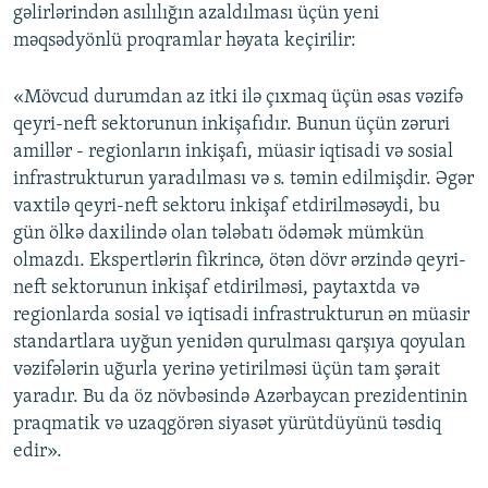
gəlirlərindən asılılığın azaldılması üçün yeni
məqsədyönlü proqramlar həyata keçirilir:
«Mövcud durumdan az itki ilə çıxmaq üçün əsas vəzifə
qeyri-neft sektorunun inkişafıdır. Bunun üçün zəruri
amillər - regionların inkişafı, müasir iqtisadi və sosial
infrastrukturun yaradılması və s. təmin edilmişdir. Əgər
vaxtilə qeyri-neft sektoru inkişaf etdirilməsəydi, bu
gün ölkə daxilində olan tələbatı ödəmək mümkün
olmazdı. Ekspertlərin fikrincə, ötən dövr ərzində qeyri-
neft sektorunun inkişaf etdirilməsi, paytaxtda və
regionlarda sosial və iqtisadi infrastrukturun ən müasir
standartlara uyğun yenidən qurulması qarşıya qoyulan
vəzifələrin uğurla yerinə yetirilməsi üçün tam şərait
yaradır. Bu da öz növbəsində Azərbaycan prezidentinin
praqmatik və uzaqgörən siyasət yürütdüyünü təsdiq
edir».