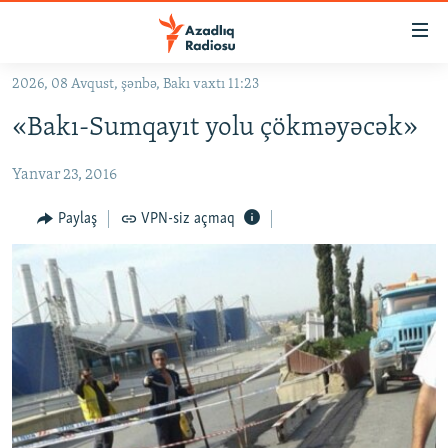
Keçid
linkləri
Əsas
2026, 08 Avqust, şənbə, Bakı vaxtı 11:23
məzmuna
GÜNDƏM
«Bakı-Sumqayıt yolu çökməyəcək»
qayıt
#İZAHLA
Əsas
Yanvar 23, 2016
KORRUPSIOMETR
naviqasiyaya
qayıt
#ƏSLINDƏ
Paylaş
VPN-siz açmaq
Axtarışa
FƏRQƏ BAX
keç
QANUNI DOĞRU
ARAŞDIRMA
MULTIMEDIA
RADIO ARXIV
VIDEO
HAQQIMIZDA
FOTOQALEREYA
OXU ZALI