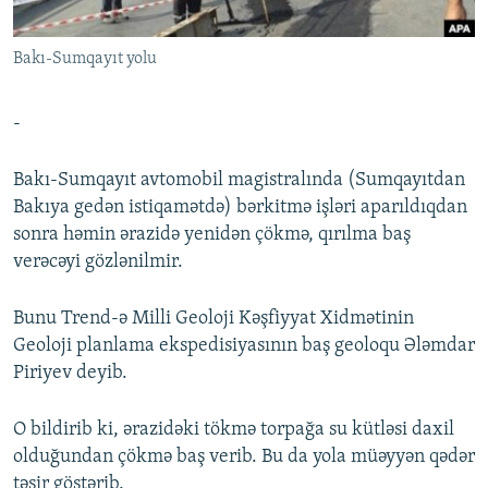
İNFOQRAFIKA
AZƏRBAYCAN ƏDƏBIYYATI KITABXANASI
MISSIYAMIZ
BIZI IZLƏ
Bakı-Sumqayıt yolu
KARIKATURA
İSLAM VƏ DEMOKRATIYA
PEŞƏ ETIKASI VƏ JURNALISTIKA STANDARTLARIMIZ
İZ - MƏDƏNIYYƏT PROQRAMI
MATERIALLARIMIZDAN ISTIFADƏ
-
AZADLIQRADIOSU MOBIL TELEFONUNUZDA
RFE/RL-in bütün saytları
BIZIMLƏ ƏLAQƏ
Bakı-Sumqayıt avtomobil magistralında (Sumqayıtdan
Bakıya gedən istiqamətdə) bərkitmə işləri aparıldıqdan
XƏBƏR BÜLLETENLƏRIMIZ
sonra həmin ərazidə yenidən çökmə, qırılma baş
verəcəyi gözlənilmir.
Bunu Trend-ə Milli Geoloji Kəşfiyyat Xidmətinin
Geoloji planlama ekspedisiyasının baş geoloqu Ələmdar
Piriyev deyib.
O bildirib ki, ərazidəki tökmə torpağa su kütləsi daxil
olduğundan çökmə baş verib. Bu da yola müəyyən qədər
təsir göstərib.