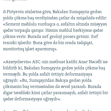
Ə.Piriyevin sözlərinə görə, Bakıdan Sumqayıta gedən
yolda çökmə baş verdiyindən çatlar da müşahidə edilir:
«Sement məhlulu vurduqca o, asfaltın altında müəyyən
qədər torpaqla qarışır. Həmin məhlul bərkiyənə qədər
çökmə verir. Burada sırf geoloji proses getmir. Sırf
texniki işlərdir. Buna görə də biz orada tədqiqat,
monitorinq işləri aparmırıq».
«Azəryolsevis» ASC-nin mətbuat katibi Anar Nəcəfli isə
bildirib ki, Bakıdan Sumqayıta gedən yolda çökmə baş
verməyib. Bu yolda asfalt örtüyü deformasiyaya
uğrayıb: «Bu, Sumqayıtdan Bakıya gedən yolda
çökmənin baş verməsindən də əvvəl yaranıb. Burada
digər tərəfdəki kimi çatlar yaranmayıb, asfalt örtüyü bir
qədər deformasiyaya uğrayıb».