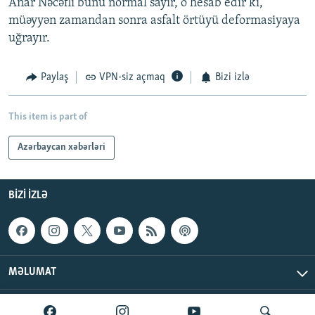
Anar Nəcəfli bunu normal sayır, o hesab edir ki,
müəyyən zamandan sonra asfalt örtüyü deformasiyaya
uğrayır.
Paylaş
VPN-siz açmaq
Bizi izlə
This item is part of
Azərbaycan xəbərləri
BIZI IZLƏ
MƏLUMAT
AzadlıqRadiosu © 2026 Inc. | Bütün hüquqlar qorunur