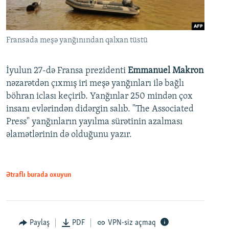
Fransada meşə yanğınından qalxan tüstü
İyulun 27-də Fransa prezidenti
Emmanuel Makron
nəzarətdən çıxmış iri meşə yanğınları ilə bağlı
böhran iclası keçirib. Yanğınlar 250 mindən çox
insanı evlərindən didərgin salıb. "The Associated
Press" yanğınların yayılma sürətinin azalması
əlamətlərinin də olduğunu yazır.
Ətraflı burada oxuyun
Paylaş
PDF
VPN-siz açmaq