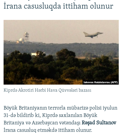
İrana casusluqda ittiham olunur
Kiprdə Akrotiri Hərbi Hava Qüvvələri bazası
Böyük Britaniyanın terrorla mübarizə polisi iyulun
31-də bildirib ki, Kiprdə saxlanılan Böyük
Britaniya və Azərbaycan vətəndaşı
Rəşad Sultanov
İrana casusluq etməkdə ittiham olunur.