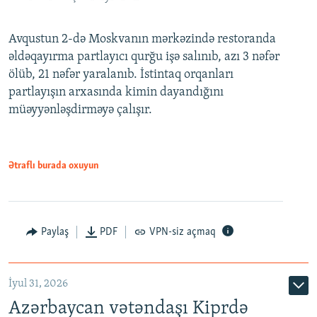
Avqustun 2-də Moskvanın mərkəzində restoranda
əldəqayırma partlayıcı qurğu işə salınıb, azı 3 nəfər
ölüb, 21 nəfər yaralanıb. İstintaq orqanları
partlayışın arxasında kimin dayandığını
müəyyənləşdirməyə çalışır.
Ətraflı burada oxuyun
Paylaş
PDF
VPN-siz açmaq
İyul 31, 2026
Azərbaycan vətəndaşı Kiprdə