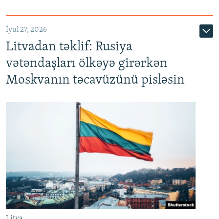
İyul 27, 2026
Litvadan təklif: Rusiya
vətəndaşları ölkəyə girərkən
Moskvanın təcavüzünü pisləsin
Litva