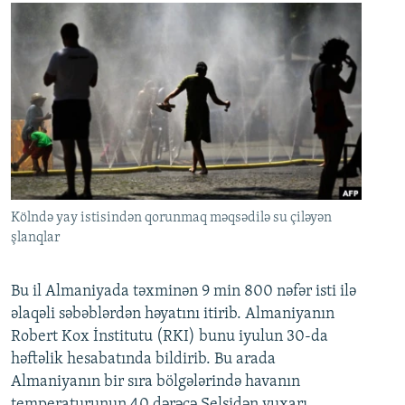
Kölndə yay istisindən qorunmaq məqsədilə su çiləyən
şlanqlar
Bu il Almaniyada təxminən 9 min 800 nəfər isti ilə
əlaqəli səbəblərdən həyatını itirib. Almaniyanın
Robert Kox İnstitutu (RKI) bunu iyulun 30-da
həftəlik hesabatında bildirib. Bu arada
Almaniyanın bir sıra bölgələrində havanın
temperaturunun 40 dərəcə Selsidən yuxarı