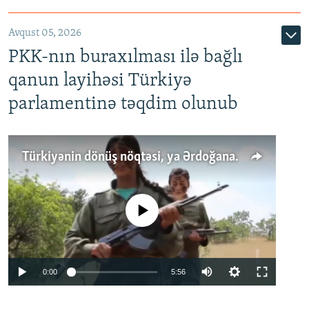
Avqust 05, 2026
PKK-nın buraxılması ilə bağlı
qanun layihəsi Türkiyə
parlamentinə təqdim olunub
Türkiyənin dönüş nöqtəsi, ya Ərdoğana üçüncü şans: PKK ilə qəfil barışıq nə deməkdir?
No media source currently available
Auto
0:00
5:56
240p