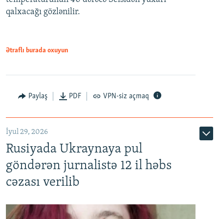
qalxacağı gözlənilir.
Ətraflı burada oxuyun
Paylaş
PDF
VPN-siz açmaq
İyul 29, 2026
Rusiyada Ukraynaya pul
göndərən jurnalistə 12 il həbs
cəzası verilib