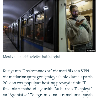
Moskvada mobil telefon istifadəçisi
Rusiyanın "Roskomnadzor" xidməti ölkədə VPN
xidmətlərinə qarşı genişmiqyaslı bloklama aparıb.
20-dən çox populyar hostinq provayderinin IP
ünvanları məhdudlaşdırılıb. Bu barədə "Eksployt"
və "Agentstvo" Telegram kanalları məlumat yayıb.