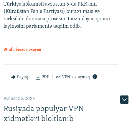
Türkiyə hökuməti avqustun 5-də PKK-nın
360p
(Kürdüstan Fəhlə Partiyası) buraxılması və
480p
Auto
240p
360p
480p
tərksilah olunması prosesini tənzimləyən qanun
720p
layihəsini parlamentə təqdim edib.
720p
1080p
1080p
Ətraflı burada oxuyun
Paylaş
PDF
VPN-siz açmaq
Avqust 05, 2026
Rusiyada populyar VPN
xidmətləri bloklanıb