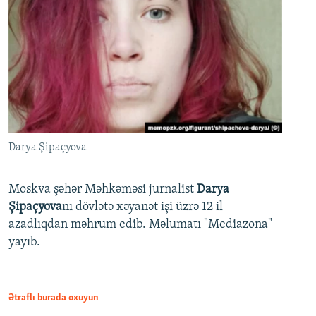
Darya Şipaçyova
Moskva şəhər Məhkəməsi jurnalist
Darya
Şipaçyova
nı dövlətə xəyanət işi üzrə 12 il
azadlıqdan məhrum edib. Məlumatı "Mediazona"
yayıb.
Ətraflı burada oxuyun