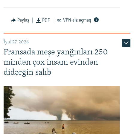
Paylaş
PDF
VPN-siz açmaq
İyul 27, 2026
Fransada meşə yanğınları 250
mindən çox insanı evindən
didərgin salıb