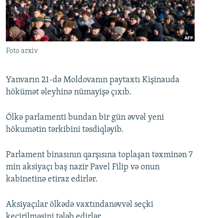
İNFOQRAFIKA
AZƏRBAYCAN ƏDƏBIYYATI KITABXANASI
MISSIYAMIZ
BIZI IZLƏ
KARIKATURA
İSLAM VƏ DEMOKRATIYA
PEŞƏ ETIKASI VƏ JURNALISTIKA STANDARTLARIMIZ
İZ - MƏDƏNIYYƏT PROQRAMI
MATERIALLARIMIZDAN ISTIFADƏ
Foto arxiv
AZADLIQRADIOSU MOBIL TELEFONUNUZDA
RFE/RL-in bütün saytları
BIZIMLƏ ƏLAQƏ
Yanvarın 21-də Moldovanın paytaxtı Kişinauda
hökümət əleyhinə nümayişə çıxıb.
XƏBƏR BÜLLETENLƏRIMIZ
Ölkə parlamenti bundan bir gün əvvəl yeni
hökumətin tərkibini təsdiqləyib.
Parlament binasının qarşısına toplaşan təxminən 7
min aksiyaçı baş nazir Pavel Filip və onun
kabinetinə etiraz edirlər.
Aksiyaçılar ölkədə vaxtındanəvvəl seçki
keçirilməsini tələb edirlər.