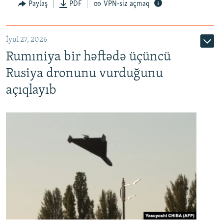
Paylaş
PDF
VPN-siz açmaq
İyul 27, 2026
Rumıniya bir həftədə üçüncü
Rusiya dronunu vurduğunu
açıqlayıb