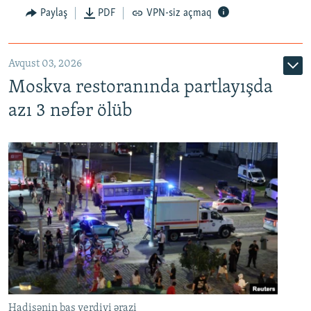
Paylaş
PDF
VPN-siz açmaq
Avqust 03, 2026
Moskva restoranında partlayışda
azı 3 nəfər ölüb
Hadisənin baş verdiyi ərazi