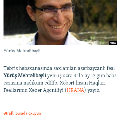
Yürüş Mehrəlibəyli
Təbriz həbsxanasında saxlanılan azərbaycanlı fəal
Yürüş Mehrəlibəyli
yeni iş üzrə 3 il 7 ay 17 gün həbs
cəzasına məhkum edilib. Xəbəri İnsan Haqları
Fəallarının Xəbər Agentliyi (
HRANA
) yayıb.
Ətraflı burada oxuyun