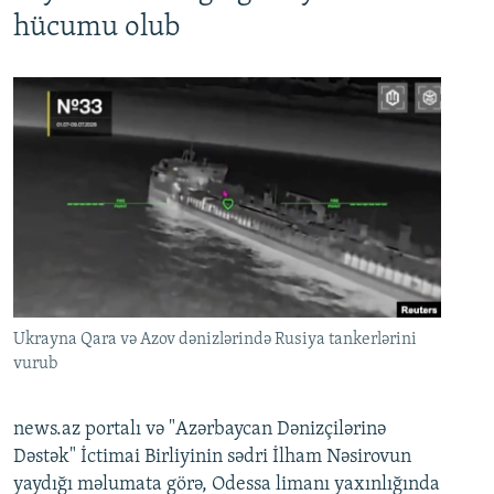
hücumu olub
Ukrayna Qara və Azov dənizlərində Rusiya tankerlərini
vurub
news.az portalı və "Azərbaycan Dənizçilərinə
Dəstək" İctimai Birliyinin sədri İlham Nəsirovun
yaydığı məlumata görə, Odessa limanı yaxınlığında