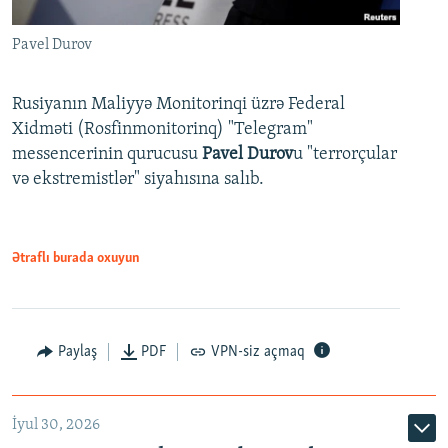
Pavel Durov
Rusiyanın Maliyyə Monitorinqi üzrə Federal
Xidməti (Rosfinmonitorinq) "Telegram"
messencerinin qurucusu
Pavel Durov
u "terrorçular
və ekstremistlər" siyahısına salıb.
Ətraflı burada oxuyun
Paylaş
PDF
VPN-siz açmaq
İyul 30, 2026