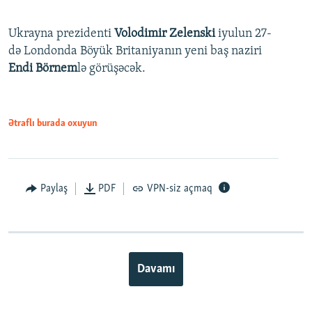
Ukrayna prezidenti
Volodimir Zelenski
iyulun 27-
də Londonda Böyük Britaniyanın yeni baş naziri
Endi Börnem
lə görüşəcək.
Ətraflı burada oxuyun
Paylaş
PDF
VPN-siz açmaq
Davamı