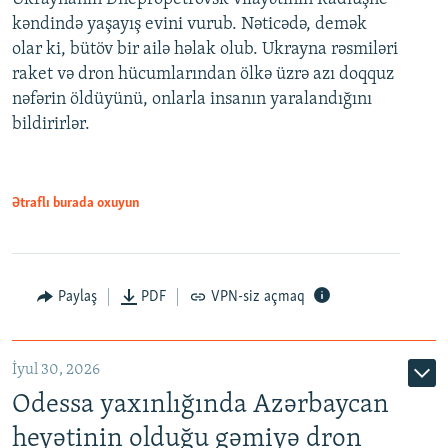
kəndində yaşayış evini vurub. Nəticədə, demək
olar ki, bütöv bir ailə həlak olub. Ukrayna rəsmiləri
raket və dron hücumlarından ölkə üzrə azı doqquz
nəfərin öldüyünü, onlarla insanın yaralandığını
bildirirlər.
Ətraflı burada oxuyun
Paylaş
PDF
VPN-siz açmaq
İyul 30, 2026
Odessa yaxınlığında Azərbaycan
heyətinin olduğu gəmiyə dron