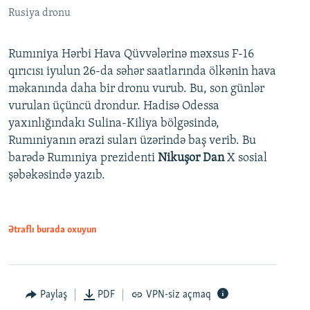
Rusiya dronu
Rumıniya Hərbi Hava Qüvvələrinə məxsus F-16
qırıcısı iyulun 26-da səhər saatlarında ölkənin hava
məkanında daha bir dronu vurub. Bu, son günlər
vurulan üçüncü drondur. Hadisə Odessa
yaxınlığındakı Sulina-Kiliya bölgəsində,
Rumıniyanın ərazi suları üzərində baş verib. Bu
barədə Rumıniya prezidenti
Nikuşor Dan
X sosial
şəbəkəsində yazıb.
Ətraflı burada oxuyun
Paylaş
PDF
VPN-siz açmaq