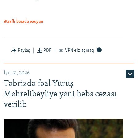
Ətraflı burada oxuyun
Paylaş
PDF
VPN-siz açmaq
İyul 31, 2026
Təbrizdə fəal Yürüş
Mehrəlibəyliyə yeni həbs cəzası
verilib