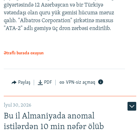
göyərtəsində 12 Azərbaycan və bir Türkiyə
vətəndaşı olan quru yük gəmisi hücuma məruz
qalıb. "Albatros Corporation" şirkətinə məxsus
"ATA-2" adlı gəmiyə üç dron zərbəsi endirilib.
Ətraflı burada oxuyun
Paylaş
PDF
VPN-siz açmaq
İyul 30, 2026
Bu il Almaniyada anomal
istilərdən 10 min nəfər ölüb