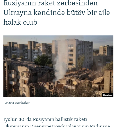
Rusiyanın raket zərbəsindən
Ukrayna kəndində bütöv bir ailə
həlak olub
Lvova zərbələr
İyulun 30-da Rusiyanın ballistik raketi
Ukraynanın Dnepropetrovsk vilayətinin Radiuşne