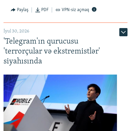
Paylaş
PDF
VPN-siz açmaq
İyul 30, 2026
'Telegram'ın qurucusu
'terrorçular və ekstremistlər'
siyahısında