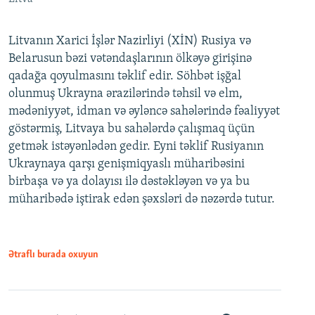
Litvanın Xarici İşlər Nazirliyi (XİN) Rusiya və
Belarusun bəzi vətəndaşlarının ölkəyə girişinə
qadağa qoyulmasını təklif edir. Söhbət işğal
olunmuş Ukrayna ərazilərində təhsil və elm,
mədəniyyət, idman və əyləncə sahələrində fəaliyyət
göstərmiş, Litvaya bu sahələrdə çalışmaq üçün
getmək istəyənlədən gedir. Eyni təklif Rusiyanın
Ukraynaya qarşı genişmiqyaslı müharibəsini
birbaşa və ya dolayısı ilə dəstəkləyən və ya bu
müharibədə iştirak edən şəxsləri də nəzərdə tutur.
Ətraflı burada oxuyun