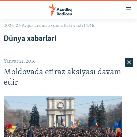
Keçid
linkləri
Əsas
2026, 06 Avqust, cümə axşamı, Bakı vaxtı 14:46
məzmuna
GÜNDƏM
Dünya xəbərləri
qayıt
#İZAHLA
Əsas
KORRUPSIOMETR
naviqasiyaya
Yanvar 21, 2016
qayıt
#ƏSLINDƏ
Axtarışa
Moldovada etiraz aksiyası davam
FƏRQƏ BAX
keç
edir
QANUNI DOĞRU
ARAŞDIRMA
MULTIMEDIA
RADIO ARXIV
VIDEO
HAQQIMIZDA
FOTOQALEREYA
OXU ZALI